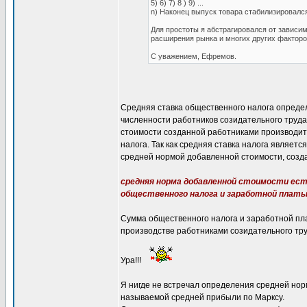
5) 6) 7) 8 ) 9) ...
n) Наконец выпуск товара стабилизировался
Для простоты я абстрагировался от зависим
расширения рынка и многих других факторов
С уважением, Ефремов.
Средняя ставка общественного налога опреде
численности работников созидательного труда
стоимости созданной работниками производите
налога. Так как средняя ставка налога являет
средней нормой добавленной стоимости, созд
средняя норма добавленной стоимости ест
общественного налога и заработной плат
Сумма общественного налога и заработной пл
производстве работниками созидательного тру
Ура!!!
Я нигде не встречал определения средней норм
называемой средней прибыли по Марксу.