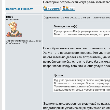
Некоторые потребности могут реализовываться
Вернуться к началу
Rudy
Добавлено: Ср Янв 20, 2010 2:03 pm
Заголовок соо
Политолог
Баламут писал(а):
Среди прочего Вы формулировали определе
Вместо этого говорите о расходах, которы
Зарегистрирован: 11.01.2010
Сообщения: 1028
Попробую сказать максимально понятно и арт
Услуга - это прежде всего процесс. Это уничто
не обязательно делает сам потребитель, уничт
потребителя не было, то и не было бы расхода 
потребителя ввиду того, что многие услуги пр
Цитата:
Одну из причин я вижу в пафосном утвержд
Возможно, это и фикция. Вопрос формулиро
Только отнесите к каким-либо материальным
удовольствие от секса, удовольствие от игр
Экономика (в современном виде) ещё не наука
плодотворным ухватывающим суть такое её о