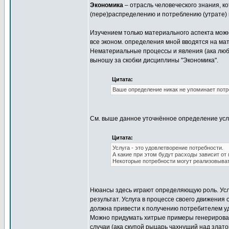
Экономика
– отрасль человеческого знания, к
(пере)распределению и потреблению (утрате) м
Изучением только материального аспекта можно
все эконом. определения мной вводятся на ма
Нематериальные процессы и явления (ака любо
выношу за скобки дисциплины "Экономика".
Цитата:
Ваше определение никак не упоминает потр
См. выше данное уточнённое определение усл
Цитата:
Услуга - это удовлетворение потребности.
А какие при этом будут расходы зависит от
Некоторые потребности могут реализовыват
Нюансы здесь играют определяющую роль. Ус
результат. Услуга в процессе своего движения 
должна привести к получению потребителем уд
Можно придумать хитрые примеры генерирован
случаи (ака скупой рыцарь чахнущий над златом