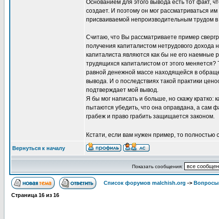
Основанием для этого вывода есть тот факт, ч
создает. И поэтому он мог рассматриваться им
присваиваемой непроизводительным трудом в 
Считаю, что Вы рассматриваете пример свергр
получения капиталистом нетрудового дохода н
капиталиста являются как бы не его наемные р
трудящихся капиталистом от этого меняется? 
равной денежной массе находящейся в обращен
вывода. И о последствиях такой практики цено
подтверждает мой вывод.
Я бы мог написать и больше, но скажу кратко:
пытаются убедить, что она оправдана, а сам фа
грабеж и право грабить защищается законом.
Кстати, если вам нужен пример, то полностью 
Вернуться к началу
Показать сообщения:
Список форумов malchish.org
->
Вопросы
Страница
16
из
16