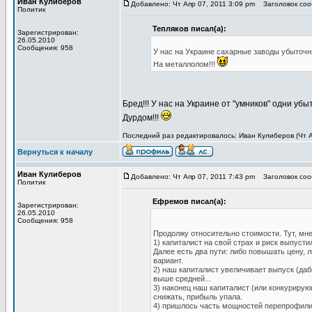
Иван Кулиберов
Добавлено: Чт Апр 07, 2011 3:09 pm
Заголовок сооб
Политик
Тепляков писал(а):
Зарегистрирован:
26.05.2010
Сообщения: 958
У нас на Украине сахарные заводы убыточны
На металлолом!!!
Бред!!! У нас на Украине от "умников" одни убы
Дурдом!!!
Последний раз редактировалось: Иван Кулиберов (Чт Ап
Вернуться к началу
Иван Кулиберов
Добавлено: Чт Апр 07, 2011 7:43 pm
Заголовок сооб
Политик
Ефремов писал(а):
Зарегистрирован:
26.05.2010
Сообщения: 958
Продолжу относительно стоимости. Тут, мн
1) капиталист на свой страх и риск выпусти
Далее есть два пути: либо повышать цену, 
вариант.
2) наш капиталист увеличивает выпуск (да
выше средней...
3) наконец наш капиталист (или конкуриру
снижать, прибыль упала.
4) пришлось часть мощностей перепрофили