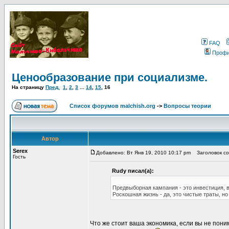
FAQ
Проф
Ценообразование при социализме.
На страницу
Пред.
1
,
2
,
3
...
14
,
15
,
16
Список форумов malchish.org
->
Вопросы теории
Автор
Serex
Добавлено: Вт Янв 19, 2010 10:17 pm
Заголовок со
Гость
Rudy писал(а):
Предвыборная кампания - это инвестиция,
Роскошная жизнь - да, это чистые траты, н
Что же стоит ваша экономика, если вы не пони