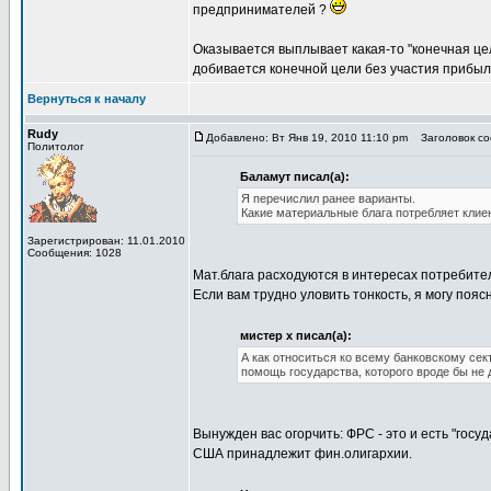
предпринимателей ?
Оказывается выплывает какая-то "конечная цел
добивается конечной цели без участия прибыл
Вернуться к началу
Rudy
Добавлено: Вт Янв 19, 2010 11:10 pm
Заголовок соо
Политолог
Баламут писал(а):
Я перечислил ранее варианты.
Какие материальные блага потребляет клие
Зарегистрирован: 11.01.2010
Сообщения: 1028
Мат.блага расходуются в интересах потребител
Если вам трудно уловить тонкость, я могу пояс
мистер х писал(а):
А как относиться ко всему банковскому се
помощь государства, которого вроде бы не
Вынужден вас огорчить: ФРС - это и есть "госуд
США принадлежит фин.олигархии.