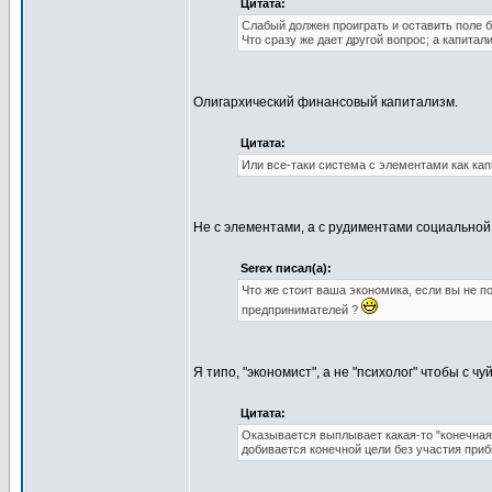
Цитата:
Слабый должен проиграть и оставить поле б
Что сразу же дает другой вопрос; а капита
Олигархический финансовый капитализм.
Цитата:
Или все-таки система с элементами как кап
Не с элементами, а с рудиментами социальной 
Serex писал(а):
Что же стоит ваша экономика, если вы не п
предпринимателей ?
Я типо, "экономист", а не "психолог" чтобы с 
Цитата:
Оказывается выплывает какая-то "конечная 
добивается конечной цели без участия при