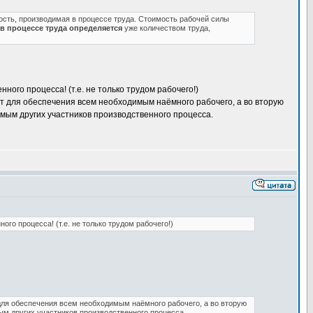
сть, производимая в процессе труда. Стоимость рабочей силы
в процессе труда определяется
уже количеством труда,
ного процесса! (т.е. не только трудом рабочего!)
ют для обеспечения всем необходимым наёмного рабочего, а во вторую
имым других участников производственного процесса.
го процесса! (т.е. не только трудом рабочего!)
 для обеспечения всем необходимым наёмного рабочего, а во вторую
мым других участников производственного процесса.