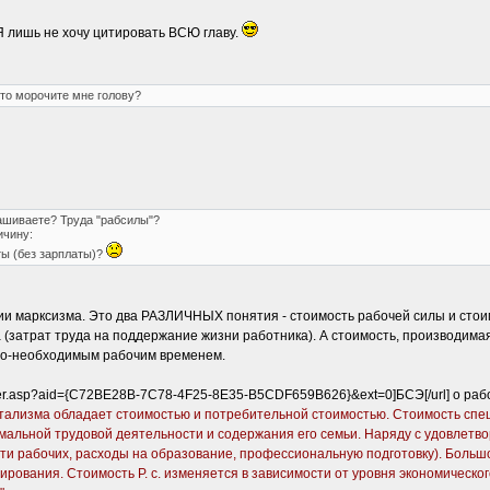
Я лишь не хочу цитировать ВСЮ главу.
сто морочите мне голову?
ашиваете? Труда "рабсилы"?
ичину:
ты (без зарплаты)?
ии марксизма. Это два РАЗЛИЧНЫХ понятия - стоимость рабочей силы и стои
(затрат труда на поддержание жизни работника). А стоимость, производимая
но-необходимым рабочим временем.
rtner.asp?aid={C72BE28B-7C78-4F25-8E35-B5CDF659B626}&ext=0]БСЭ[/url] о рабоч
капитализма обладает стоимостью и потребительной стоимостью. Стоимость сп
льной трудовой деятельности и содержания его семьи. Наряду с удовлетвор
и рабочих, расходы на образование, профессиональную подготовку). Большое
рования. Стоимость Р. с. изменяется в зависимости от уровня экономическо