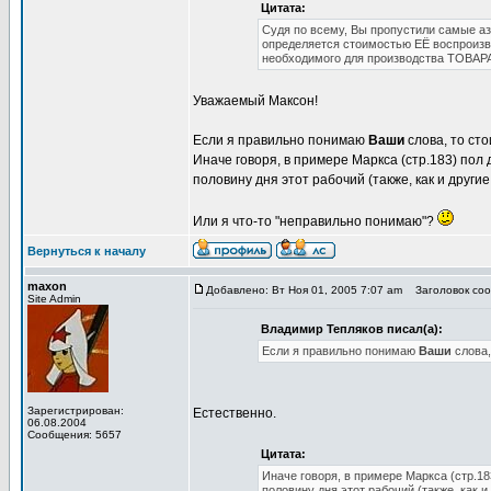
Цитата:
Судя по всему, Вы пропустили самые аз
определяется стоимостью ЕЁ воспроизво
необходимого для производства ТОВАРА
Уважаемый Максон!
Если я правильно понимаю
Ваши
слова, то сто
Иначе говоря, в примере Маркса (стр.183) по
половину дня этот рабочий (также, как и друг
Или я что-то "неправильно понимаю"?
Вернуться к началу
maxon
Добавлено: Вт Ноя 01, 2005 7:07 am
Заголовок соо
Site Admin
Владимир Тепляков писал(а):
Если я правильно понимаю
Ваши
слова,
Зарегистрирован:
Естественно.
06.08.2004
Сообщения: 5657
Цитата:
Иначе говоря, в примере Маркса (стр.1
половину дня этот рабочий (также, как 