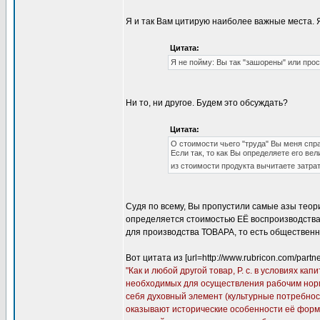
Я и так Вам цитирую наиболее важные места. 
Цитата:
Я не пойму: Вы так "зашорены" или про
Ни то, ни другое. Будем это обсуждать?
Цитата:
О стоимости чьего "труда" Вы меня спр
Если так, то как Вы определяете его вел
из стоимости продукта вычитаете затра
Судя по всему, Вы пропустили самые азы теор
определяется стоимостью ЕЁ воспроизводства 
для производства ТОВАРА, то есть обществен
Вот цитата из [url=http://www.rubricon.com/pa
"Как и любой другой товар, Р. с. в условиях 
необходимых для осуществления рабочим норма
себя духовный элемент (культурные потребност
оказывают исторические особенности её форми