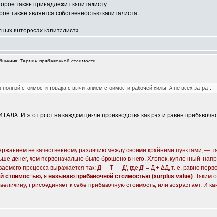
торое также принадлежит капиталисту.
рое также является собственностью капиталиста
стных интересах капиталиста.
бщения: Термин прибавочной стоимости
полной стоимости товара с вычитанием стоимости рабочей силы. А не всех затрат.
ТАЛА. И этот рост на каждом цикле производства как раз и равен прибавоч
ержанием не качественному различию между своими крайними пунктами, — так 
е денег, чем первоначально было брошено в него. Хлопок, купленный, например
емого процесса выражается так: Д — Т — Д', где Д' = Д + ΔД, т. е. равно п
й стоимостью, я называю прибавочной стоимостью (surplus value)
. Таким 
величину, присоединяет к себе прибавочную стоимость, или возрастает. И как