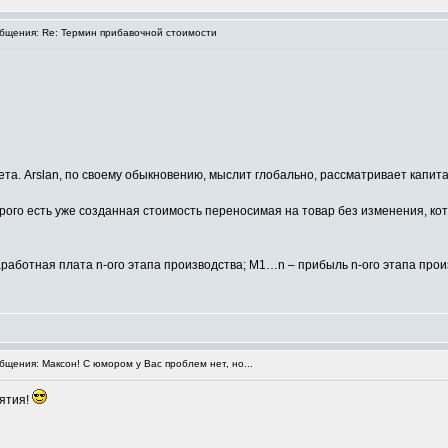
щения: Re: Термин прибавочной стоимости
ета. Arslan, по своему обыкновению, мыслит глобально, рассматривает капи
рого есть уже созданная стоимость переносимая на товар без изменения, ко
 заработная плата n-ого этапа производства; M1…n – прибыль n-ого этапа п
щения: Максон! С юмором у Вас проблем нет, но...
иятия!