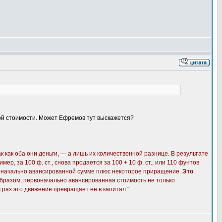
ной стоимости. Может Ефремов тут выскажется?
как оба они деньги, — а лишь их количественной разнице. В результате
, за 100 ф. ст., снова продается за 100 + 10 ф. ст., или 110 фунтов
ервоначально авансированной сумме плюс некоторое приращение.
Это
образом, первоначально авансированная стоимость не только
 раз это движение превращает ее в капитал."