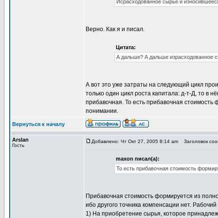
Исрасходованное сырье и износившееся 
Верно. Как я и писал.
Цитата:
А дальше? А дальше израсходованное сы
А вот это уже затраты на следующий цикл про
только один цикл роста капитала: д-т-Д, то в 
прибавочная. То есть прибавочная стоимость 
понимании.
Вернуться к началу
Arslan
Добавлено: Чт Окт 27, 2005 8:14 am
Заголовок сооб
Гость
maxon писал(а):
То есть прибавочная стоимость формиру
Прибавочная стоимость формируется из полной
ибо другого точника компенсации нет. Рабочий
1) На приобретение сырья, которое принадлежи