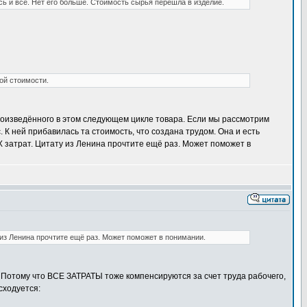
ь и всё. Нет его больше. Стоимость сырья перешла в изделие.
ой стоимости.
роизведённого в этом следующем цикле товара. Если мы рассмотрим
. К ней прибавилась та стоимость, что создана трудом. Она и есть
 затрат. Цитату из Ленина прочтите ещё раз. Может поможет в
из Ленина прочтите ещё раз. Может поможет в понимании.
 Потому что ВСЕ ЗАТРАТЫ тоже компенсируются за счет труда рабочего,
сходуется: