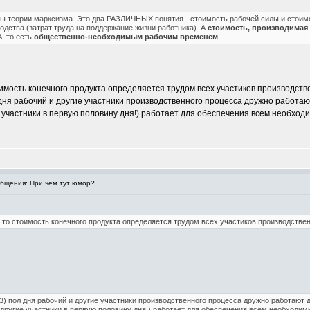
ы теории марксизма. Это два РАЗЛИЧНЫХ понятия - стоимость рабочей силы и стоимо
дства (затрат труда на поддержание жизни работника). А
стоимость, производимая 
, то есть
общественно-необходимым рабочим временем
.
имость конечного продукта определяется трудом всех участиков производствен
л дня рабочий и другие участники производственного процесса дружно работа
ие участники в первую половину дня!) работает для обеспечения всем необход
бщения: При чём тут юмор?
 то стоимость конечного продукта определяется трудом всех участиков производственно
83) пол дня рабочий и другие участники производственного процесса дружно работают
и другие участники в первую половину дня!) работает для обеспечения всем необходи