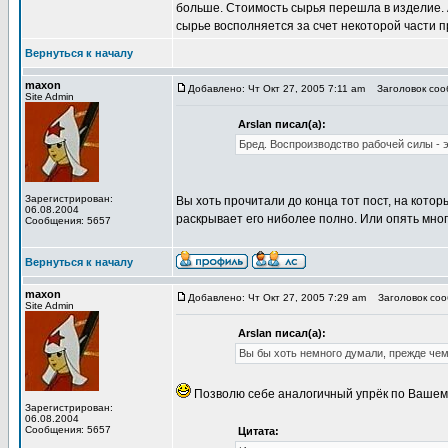
больше. Стоимость сырья перешла в изделие. 
сырье восполняется за счет некоторой части п
Вернуться к началу
maxon
Добавлено: Чт Окт 27, 2005 7:11 am
Заголовок сооб
Site Admin
Arslan писал(а):
Бред. Воспроизводство рабочей силы - э
Зарегистрирован:
Вы хоть прочитали до конца тот пост, на кот
06.08.2004
раскрывает его ниболее полно. Или опять мног
Сообщения: 5657
Вернуться к началу
maxon
Добавлено: Чт Окт 27, 2005 7:29 am
Заголовок сооб
Site Admin
Arslan писал(а):
Вы бы хоть немного думали, прежде чем
Позволю себе аналогичный упрёк по Вашему
Зарегистрирован:
06.08.2004
Сообщения: 5657
Цитата: