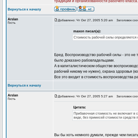
традиций и организованности рабочего класса.
Вернуться к началу
Arslan
Добавлено: Чт Окт 27, 2005 5:20 am
Заголовок сооб
Гость
maxon писал(а):
Стоимость рабочей силы определяется с
Бред. Воспроизводство рабочей силы - это не 
было доказано рабовладельцами.
А в капиталистическом обществе воспроизводс
рабочий никому не нужен), охрана здоровья (к
Все это входит в стоимость воспроизводства р
Вернуться к началу
Arslan
Добавлено: Чт Окт 27, 2005 5:27 am
Заголовок сооб
Гость
Цитата:
Прибавочная стоимость не включает в с
виде, без примесей стоимости средств 
Вы бы хоть немного думали, прежде чем писат