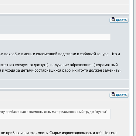
и похлебки в день и соломенной подстилки в собачьей конуре. Что и
лжен как следует отдохнуть), получение образования (неграмотный
я и ухода за детьми(состарившихся рабочих кто-то должен заменить).
рксу прибавочная стоимость есть материализованный труд в "сухом"
не прибавочная стоимость. Сырье израсходовалось и всё. Нет его