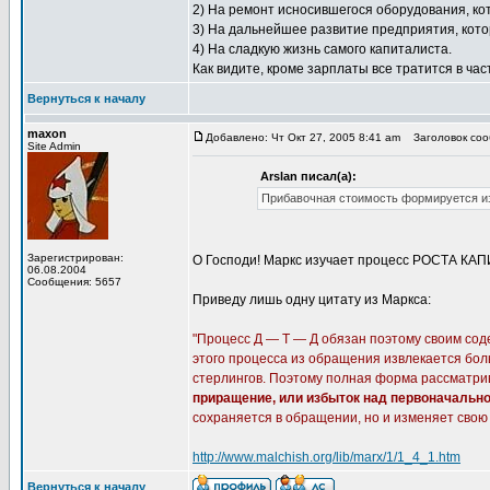
2) На ремонт исносившегося оборудования, ко
3) На дальнейшее развитие предприятия, кото
4) На сладкую жизнь самого капиталиста.
Как видите, кроме зарплаты все тратится в ча
Вернуться к началу
maxon
Добавлено: Чт Окт 27, 2005 8:41 am
Заголовок соо
Site Admin
Arslan писал(а):
Прибавочная стоимость формируется из 
Зарегистрирован:
О Господи! Маркс изучает процесс РОСТА КАПИ
06.08.2004
Сообщения: 5657
Приведу лишь одну цитату из Маркса:
"Процесс Д — Т — Д обязан поэтому своим сод
этого процесса из обращения извлекается больш
стерлингов. Поэтому полная форма рассматрива
приращение, или избыток над первоначально
сохраняется в обращении, но и изменяет свою 
http://www.malchish.org/lib/marx/1/1_4_1.htm
Вернуться к началу