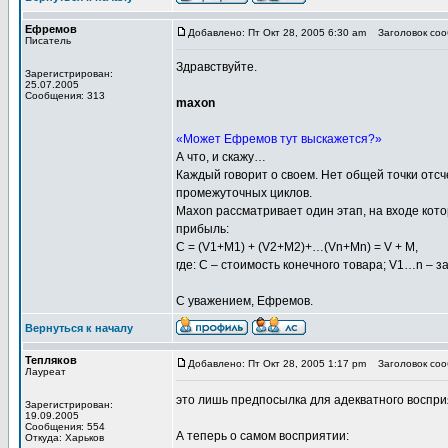
Ефремов
Добавлено: Пт Окт 28, 2005 6:30 am
Заголовок сооб
Писатель
Здравствуйте.
Зарегистрирован:
25.07.2005
Сообщения: 313
maxon
«Может Ефремов тут выскажется?»
А что, и скажу…
Каждый говорит о своем. Нет общей точки отсч
промежуточных циклов.
Maxon рассматривает один этап, на входе кото
прибыль:
С = (V1+M1) + (V2+M2)+…(Vn+Mn) = V + M,
где: С – стоимость конечного товара; V1…n –
С уважением, Ефремов.
Вернуться к началу
Тепляков
Добавлено: Пт Окт 28, 2005 1:17 pm
Заголовок сооб
Лауреат
это лишь предпосылка для адекватного воспр
Зарегистрирован:
19.09.2005
Сообщения: 554
А теперь о самом восприятии:
Откуда: Харьков