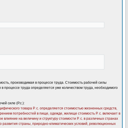
мость, производимая в процессе труда. Стоимость рабочей силы
 в процессе труда определяется уже количеством труда, необходимого
ей силе (Р.с.):
ецифического товара Р. с. определяется стоимостью жизненных средств,
ением потребностей в пище, одежде, жилище стоимость Р. с. включает в
 влияние на величину и структуру стоимости Р. с. в различных странах
го развития страны, природно-климатических условий, революционных