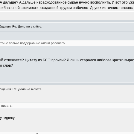
А дальше? А дальше израсходованное сырье нужно восполнить. И вот это уже
рибавочной стоимости, созданной трудом рабочего. Других источников воспол
щения: Re: Дело не в счёте.
то не только поддержание жизни рабочего.
орый отвечаете? Цитату из БСЭ прочли? Я лишь старался ниболее кратко выр
о слов?
щения: Re: Дело не в счёте.
 писать.
 адресу.