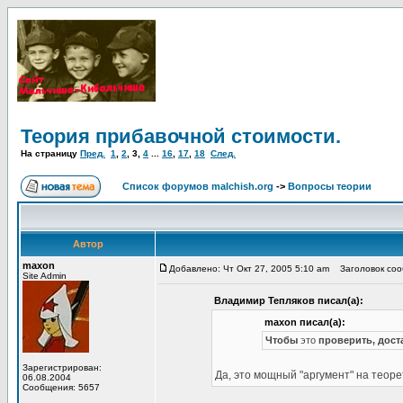
Теория прибавочной стоимости.
На страницу
Пред.
1
,
2
,
3
,
4
...
16
,
17
,
18
След.
Список форумов malchish.org
->
Вопросы теории
Автор
maxon
Добавлено: Чт Окт 27, 2005 5:10 am
Заголовок сооб
Site Admin
Владимир Тепляков писал(а):
maxon писал(а):
Чтобы
это
проверить, дост
Зарегистрирован:
Да, это мощный "аргумент" на теор
06.08.2004
Сообщения: 5657