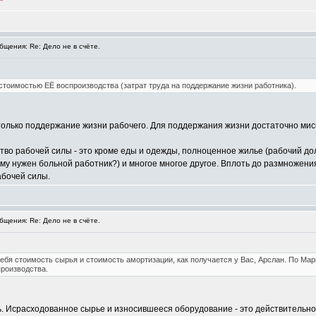
"
щения: Re: Дело не в счёте.
тоимостью ЕЁ воспроизводства (затрат труда на поддержание жизни работника).
только поддержание жизни рабочего. Для поддержания жизни достаточно миск
тво рабочей силы - это кроме еды и одежды, полноценное жилье (рабочий до
ому нужен больной работник?) и многое многое другое. Вплоть до размножени
абочей силы.
щения: Re: Дело не в счёте.
ебя стоимость сырья и стоимость амортизации, как получается у Вас, Арслан. По Ма
производства.
ь. Исрасходованное сырье и износившееся оборудование - это действительно 