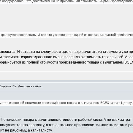
оборудование - это действительно не прибавочная стоимость. Сырье израсходовалос
рье нужно восполнить. И вот это уже является одной из составных частей прибавочн
изводства. И затраты на следующем цикле надо вычитать из стоимости уже п
нём стоимость израсходованного сырья перешла в стоимость товара и всё. Алес
формируется из полной стоимости произведённого товара с вычитанием ВСЕХ
щения: Re: Дело не в счёте.
ется из полной стоимости произведённого товара с вычитанием ВСЕХ затрат. Цитату 
 стоимости товара с вычитанием стоимости рабочей силы. А не всех затрат.
 получает только зарплату, а все остальное присваивается капиталистом и ра
т не рабочему, а капиталисту.