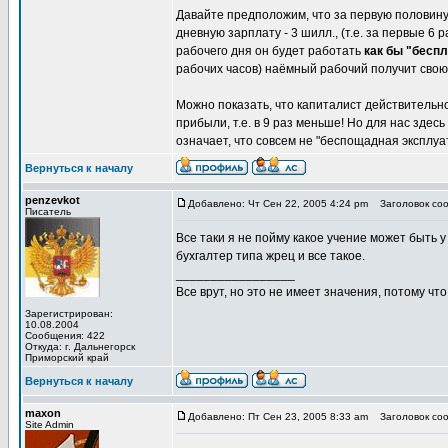
Давайте предположим, что за первую половину
дневную зарплату - 3 шилл., (т.е. за первые 6
рабочего дня он будет работать
как бы "бесп
рабочих часов) наёмный рабочий получит свою
Можно показать, что капиталист действительно
прибыли, т.е. в 9 раз меньше! Но для нас здес
означает, что совсем не "беспощадная эксплу
Вернуться к началу
penzevkot
Добавлено: Чт Сен 22, 2005 4:24 pm
Заголовок сооб
Писатель
Все таки я не пойму какое учение может быть 
бухгалтер типа жрец и все такое.
_________________
Все врут, но это не имеет значения, потому что
Зарегистрирован:
10.08.2004
Сообщения: 422
Откуда: г. Дальнегорск
Приморский край
Вернуться к началу
maxon
Добавлено: Пт Сен 23, 2005 8:33 am
Заголовок соо
Site Admin