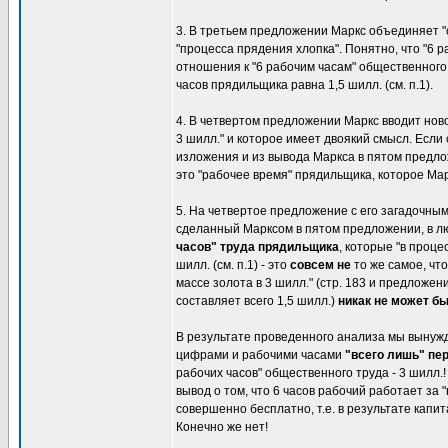
3. В третьем предложении Маркс объединяет "о
"процесса прядения хлопка". Понятно, что "6 
отношения к "6 рабочим часам" общественного 
часов прядильщика равна 1,5 шилл. (см. п.1).
4. В четвертом предложении Маркс вводит ново
3 шилл." и которое имеет двоякий смысл. Если 
изложения и из вывода Маркса в пятом предло
это "рабочее время" прядильщика, которое Марк
5. На четвертое предложение с его загадочны
сделанный Марксом в пятом предложении, в лю
часов" труда прядильщика
, которые "в проце
шилл. (см. п.1) - это
совсем не
то же самое, что
массе золота в 3 шилл." (стр. 183 и предложени
составляет всего 1,5 шилл.)
никак не может бы
В результате проведенного анализа мы вынуж
цифрами и рабочими часами
"всего лишь" пе
рабочих часов" общественного труда - 3 шилл.
вывод о том, что 6 часов рабочий работает за 
совершенно бесплатно, т.е. в результате капи
Конечно же нет!