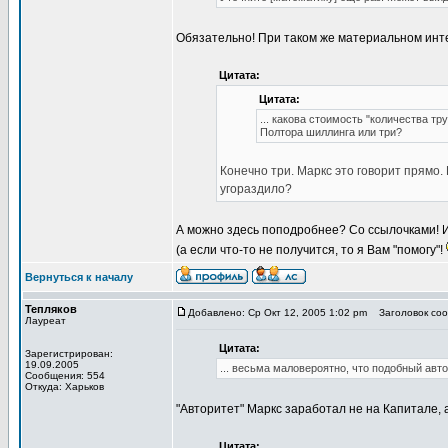
Обязательно! При таком же материальном интер
Цитата:
Цитата:
... какова стоимость "количества тр
Полтора шиллинга или три?
Конечно три. Маркс это говорит прямо. 
угораздило?
А можно здесь поподробнее? Со ссылочками! И 
(а если что-то не получится, то я Вам "помогу"!
Вернуться к началу
Тепляков
Добавлено: Ср Окт 12, 2005 1:02 pm
Заголовок сооб
Лауреат
Цитата:
Зарегистрирован:
19.09.2005
... весьма маловероятно, что подобный ав
Сообщения: 554
Откуда: Харьков
"Авторитет" Маркс заработал не на Капитале,
Цитата: