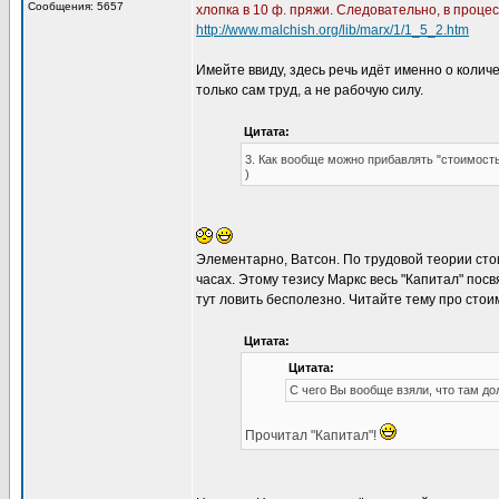
Сообщения: 5657
хлопка в 10 ф. пряжи. Следо­вательно, в проце
http://www.malchish.org/lib/marx/1/1_5_2.htm
Имейте ввиду, здесь речь идёт именно о количе
только сам труд, а не рабочую силу.
Цитата:
3. Как вообще можно прибавлять "стоимость
)
Элементарно, Ватсон. По трудовой теории сто
часах. Этому тезису Маркс весь "Капитал" посв
тут ловить бесполезно. Читайте тему про стоим
Цитата:
Цитата:
С чего Вы вообще взяли, что там д
Прочитал "Капитал"!