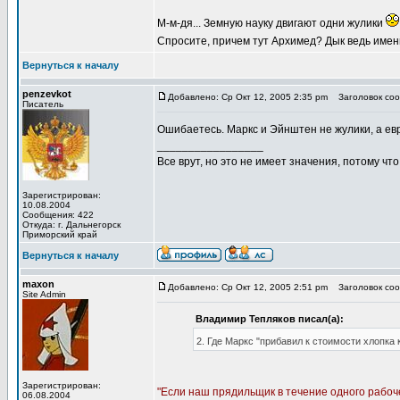
М-м-дя... Земную науку двигают одни жулики
Спросите, причем тут Архимед? Дык ведь именн
Вернуться к началу
penzevkot
Добавлено: Ср Окт 12, 2005 2:35 pm
Заголовок сооб
Писатель
Ошибаетесь. Маркс и Эйнштен не жулики, а евр
_________________
Все врут, но это не имеет значения, потому что
Зарегистрирован:
10.08.2004
Сообщения: 422
Откуда: г. Дальнегорск
Приморский край
Вернуться к началу
maxon
Добавлено: Ср Окт 12, 2005 2:51 pm
Заголовок соо
Site Admin
Владимир Тепляков писал(а):
2. Где Маркс "прибавил к стоимости хлопка 
Зарегистрирован:
"Если наш прядильщик в течение одного рабочег
06.08.2004