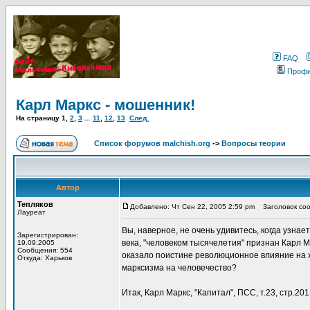
FAQ
Проф
Карл Маркс - мошенник!
На страницу
1
,
2
,
3
...
11
,
12
,
13
След.
Список форумов malchish.org
->
Вопросы теории
Автор
Тепляков
Добавлено: Чт Сен 22, 2005 2:59 pm
Заголовок соо
Лауреат
Вы, наверное, не очень удивитесь, когда узна
Зарегистрирован:
века, "человеком тысячелетия" признан Карл Ма
19.09.2005
Сообщения: 554
оказало поистине революционное влияние на х
Откуда: Харьков
марксизма на человечество?
Итак, Карл Маркс, "Капитал", ПСС, т.23, стр.2