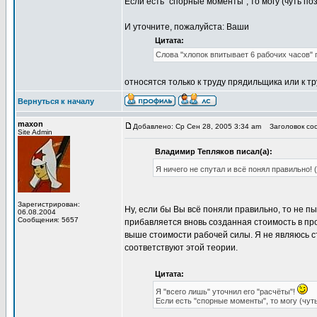
Если есть "спорные моменты", то могу (чуть по
И уточните, пожалуйста: Ваши
Цитата:
Слова "хлопок впитывает 6 рабочих часов" г
относятся только к труду прядильщика или к т
Вернуться к началу
maxon
Добавлено: Ср Сен 28, 2005 3:34 am
Заголовок соо
Site Admin
Владимир Тепляков писал(а):
Я ничего не спутал и всё понял правильно! 
Зарегистрирован:
Ну, если бы Вы всё поняли правильно, то не п
06.08.2004
Сообщения: 5657
прибавляется вновь созданная стоимость в про
выше стоимости рабочей силы. Я не являюсь с
соответствуют этой теории.
Цитата:
Я "всего лишь" уточнил его "расчёты"!
Если есть "спорные моменты", то могу (чуть