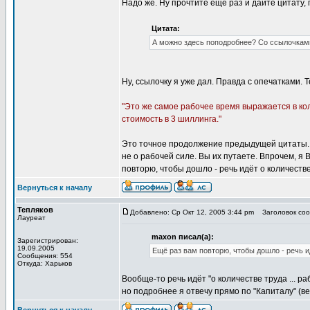
Надо же. Ну прочтите ещё раз и дайте цитат
Цитата:
А можно здесь поподробнее? Со ссылочками!
Ну, ссылочку я уже дал. Правда с опечатками. 
"Это же самое рабочее время выражается в кол
стоимость в 3 шиллинга."
Это точное продолжение предыдущей цитаты. Е
не о рабочей силе. Вы их путаете. Впрочем, я 
повторю, чтобы дошло - речь идёт о количестве 
Вернуться к началу
Тепляков
Добавлено: Ср Окт 12, 2005 3:44 pm
Заголовок соо
Лауреат
maxon писал(а):
Зарегистрирован:
19.09.2005
Ещё раз вам повторю, чтобы дошло - речь ид
Сообщения: 554
Откуда: Харьков
Вообще-то речь идёт "о количестве труда ... р
но подробнее я отвечу прямо по "Капиталу" (вес