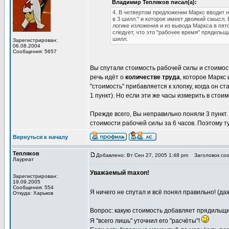
Владимир Тепляков писал(а):
4. В четвертом предложении Маркс вводит н
в 3 шилл." и которое имеет двоякий смысл. 
логике изложения и из вывода Маркса в пят
следует, что это "рабочее время" прядильщи
шилл.
Зарегистрирован:
06.08.2004
Сообщения: 5657
Вы спутали стоимость рабочей силы и стоимост
речь идёт о
количестве труда
, которое Маркс
"стоимость" прибавляется к хлопку, когда он с
1 пункт). Но если эти же часы измерить в сто
Прежде всего, Вы неправильно поняли 3 пункт. 
стоимости рабочей силы за 6 часов. Поэтому тут
Вернуться к началу
Тепляков
Добавлено: Вт Сен 27, 2005 1:48 pm
Заголовок сооб
Лауреат
Уважаемый maxon!
Зарегистрирован:
19.09.2005
Сообщения: 554
Я ничего не спутал и всё понял правильно! (даж
Откуда: Харьков
Вопрос: какую стоимость добавляет прядильщик 
Я "всего лишь" уточнил его "расчёты"!