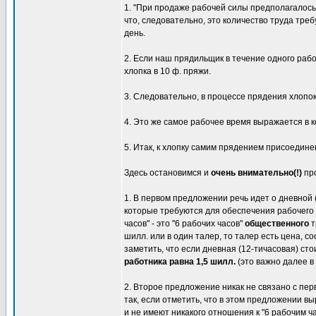
1. "При продаже рабочей силы предполагалось,
что, следовательно, это количество труда тре
день.
2. Если наш прядильщик в течение одного рабоч
хлопка в 10 ф. пряжи.
3. Следовательно, в процессе прядения хлопок
4. Это же самое рабочее время выражается в к
5. Итак, к хлопку самим прядением присоедине
Здесь остановимся и
очень внимательно(!)
пр
1. В первом предложении речь идет о дневной (
которые требуются для обеспечения рабочего 
часов" - это "6 рабочих часов"
общественного
т
шилл. или в один талер, то талер есть цена, с
заметить, что если дневная (12-тичасовая) ст
работника равна 1,5 шилл.
(это важно далее в п
2. Второе предложение никак не связано с пер
так, если отметить, что в этом предложении вы
и не имеют никакого отношения к "6 рабочим 