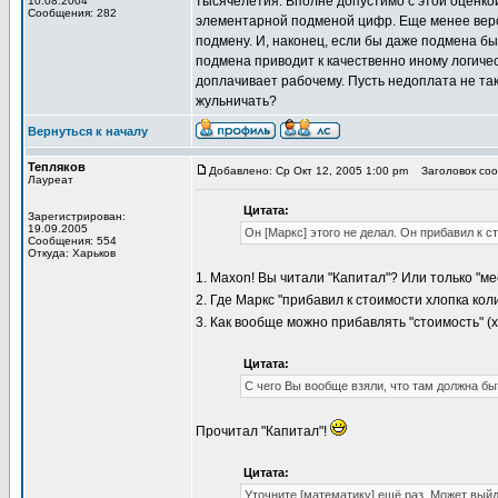
тысячелетия. Вполне допустимо с этой оценко
10.08.2004
Сообщения: 282
элементарной подменой цифр. Еще менее веро
подмену. И, наконец, если бы даже подмена б
подмена приводит к качественно иному логичес
доплачивает рабочему. Пусть недоплата не така
жульничать?
Вернуться к началу
Тепляков
Добавлено: Ср Окт 12, 2005 1:00 pm
Заголовок сооб
Лауреат
Цитата:
Зарегистрирован:
19.09.2005
Он [Маркс] этого не делал. Он прибавил к с
Сообщения: 554
Откуда: Харьков
1. Maxon! Вы читали "Капитал"? Или только "м
2. Где Маркс "прибавил к стоимости хлопка кол
3. Как вообще можно прибавлять "стоимость" (х
Цитата:
С чего Вы вообще взяли, что там должна б
Прочитал "Капитал"!
Цитата:
Уточните [математику] ещё раз. Может выйд