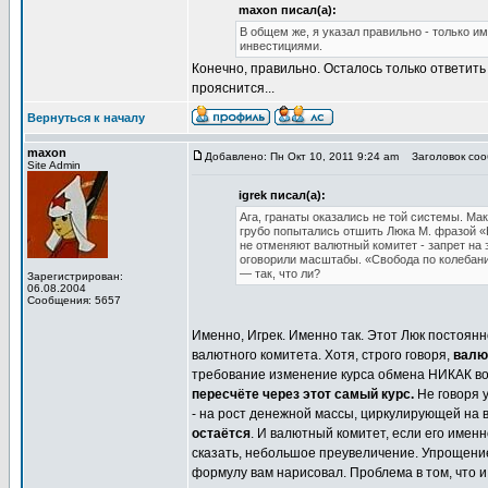
maxon писал(а):
В общем же, я указал правильно - только и
инвестициями.
Конечно, правильно. Осталось только ответить 
прояснится...
Вернуться к началу
maxon
Добавлено: Пн Окт 10, 2011 9:24 am
Заголовок соо
Site Admin
igrek писал(а):
Ага, гранаты оказались не той системы. Ма
грубо попытались отшить Люка М. фразой «
не отменяют валютный комитет - запрет на
оговорили масштабы. «Свобода по колебани
— так, что ли?
Зарегистрирован:
06.08.2004
Сообщения: 5657
Именно, Игрек. Именно так. Этот Люк постоян
валютного комитета. Хотя, строго говоря,
валю
требование изменение курса обмена НИКАК в
пересчёте через этот самый курс.
Не говоря 
- на рост денежной массы, циркулирующей на в
остаётся
. И валютный комитет, если его именно
сказать, небольшое преувеличение. Упрощение 
формулу вам нарисовал. Проблема в том, что 