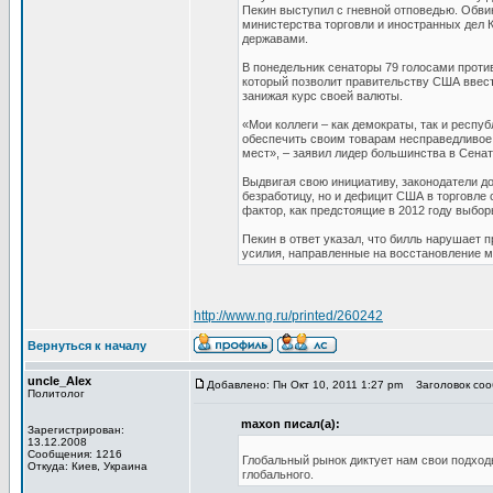
Пекин выступил с гневной отповедью. Обви
министерства торговли и иностранных дел 
державами.
В понедельник сенаторы 79 голосами против
который позволит правительству США ввест
занижая курс своей валюты.
«Мои коллеги – как демократы, так и респу
обеспечить своим товарам несправедливое 
мест», – заявил лидер большинства в Сенат
Выдвигая свою инициативу, законодатели д
безработицу, но и дефицит США в торговле с
фактор, как предстоящие в 2012 году выбор
Пекин в ответ указал, что билль нарушает 
усилия, направленные на восстановление м
http://www.ng.ru/printed/260242
Вернуться к началу
uncle_Alex
Добавлено: Пн Окт 10, 2011 1:27 pm
Заголовок сооб
Политолог
maxon писал(а):
Зарегистрирован:
13.12.2008
Сообщения: 1216
Глобальный рынок диктует нам свои подход
Откуда: Киев, Украина
глобального.