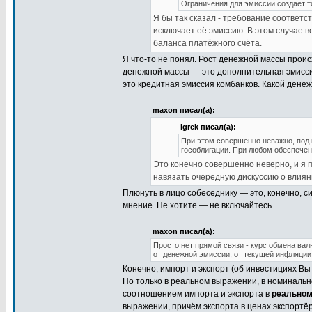
Ограничения для эмиссии создаёт т
Я бы так сказал - требование соответ
исключает её эмиссию. В этом случае в
баланса платёжного счёта.
Я что-то не понял. Рост денежной массы проис
денежной массы — это дополнительная эмиссия
это кредитная эмиссия комбанков. Какой денеж
maxon писал(а):
igrek писал(а):
При этом совершенно неважно, под 
гособлигации. При любом обеспечен
Это конечно совершенно неверно, и я п
навязать очередную дискуссию о влиян
Плюнуть в лицо собеседнику — это, конечно, с
мнение. Не хотите — не включайтесь.
maxon писал(а):
Просто нет прямой связи - курс обмена вал
от денежной эмиссии, от текущей инфляции,
Конечно, импорт и экспорт (об инвестициях Вы
Но только в реальном выражении, в номинальн
соотношением импорта и экспорта в
реально
выражении, причём экспорта в ценах экспортё