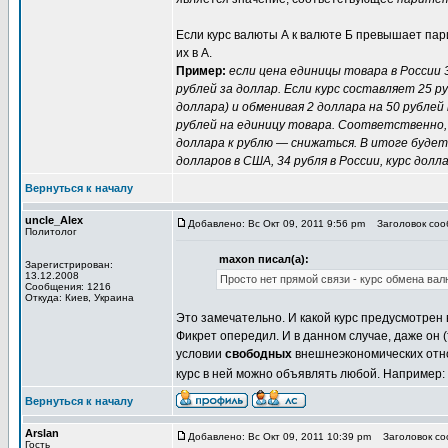
Если курс валюты А к валюте Б превышает пар
их в А.
Пример:
если цена единицы товара в России 3
рублей за доллар. Если курс составляет 25 ру
доллара) и обменивая 2 доллара на 50 рублей
рублей на единицу товара. Соответственно, 
доллара к рублю — снижаться. В итоге будет 
долларов в США, 34 рубля в России, курс долл
Вернуться к началу
uncle_Alex
Добавлено: Вс Окт 09, 2011 9:56 pm
Заголовок соо
Политолог
maxon писал(а):
Зарегистрирован:
13.12.2008
Просто нет прямой связи - курс обмена ва
Сообщения: 1216
Откуда: Киев, Украина
Это замечательно. И какой курс предусмотрен в
Фикрет опередил. И в данном случае, даже он 
условии
свободных
внешнеэкономических отнош
курс в ней можно объявлять любой. Например: 
Вернуться к началу
Arslan
Добавлено: Вс Окт 09, 2011 10:39 pm
Заголовок со
Гость