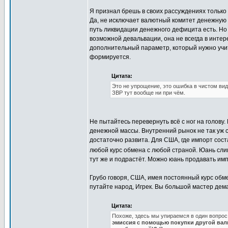
Я признал брешь в своих рассуждениях только 
Да, не исключает валютный комитет денежную 
путь ликвидации денежного дефицита есть. Но
возможной девальвации, она не всегда в интер
дополнительный параметр, который нужно учит
формируется.
Цитата:
Это не упрощение, это ошибка в чистом вид
ЗВР тут вообще ни при чём.
Не пытайтесь перевернуть всё с ног на голов
денежной массы. Внутренний рынок не так уж с
достаточно развита. Для США, где импорт сос
любой курс обмена с любой страной. Юань слиш
тут же и подрастёт. Можно юань продавать им
Грубо говоря, США, имея постоянный курс обме
путайте народ, Игрек. Вы большой мастер дем
Цитата:
Похоже, здесь мы упираемся в один вопрос
эмиссия с помощью покупки другой валю