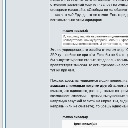
отменяют валютный комитет - запрет на эмисс
оговорили масштабы. «Свобода по колебанию к
— так, что ли? Ерунда, то же самое. Есть кор
исключительно этим коридором.
maxon писал(а):
И, наконец, насчёт
ограничения денежной
неподготовленной аудиторией. Ибо ЗВР фор
основным компонентом. И естественно, что
Это не упрощение, это ошибка в чистом виде. 
ЗВР тут вообще ни при чём. Если бы не было т
бы выпустить ровно столько же дополнительных
препятствует эмиссии. То есть требование пос
тут ни при чём.
Похоже, здесь мы упираемся в один вопрос, н
эмиссия с помощью покупки другой валюты и
считаю, что одинаково, разница только во врем
возможность эмиссии — деньги, выпущенные по
напрямую закупкой валюты на бирже. Вы, видим
неправы (или не считаете), то брешь однознач
maxon писал(а):
igrek писал(а):