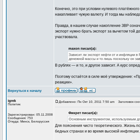
Конечно, это при условии нулевого платёжного
накапливает чужую валюту. И тогда мы наблюд
Правда, в нашем случае накопление ЗВР означ
экспорт нужно брать экспорт за вычетом той до
участвовала.
maxon писал(а):
Зависит ли экспорт нефти от и инфляции в 
денежной массы и то лишь поскольку он зави
В рублях — и то, и другое зависит. А курс оп
Поэтому остаётся в силе моё утверждение: «П
реакции».
Вернуться к началу
igrek
Добавлено: Пн Окт 10, 2011 7:50 am
Заголовок соо
Политик
Фикрет писал(а):
Зарегистрирован: 05.11.2008
Сообщения: 753
Основным инструментом, используемым дл
Откуда: Минск, Белоруссия
Для пояснения чисто теоретического. Жизнь п
бедных странах и во время высокой инфляции.