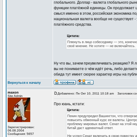
глобального. Доллар - валюта глобального рынк
функции платёжной единицы. Он продолжает ц
смысл именно в этом, российская экономика под
национальная валюта вообще не существует - у
платёжного средства.
Цитата:
Плюнуть в лицо собеседнику — это, конечно
своё мнение. Не хотите — не включайтесь.
Ну что вы, зачем преувеличивать реакцию? Я л
вы не понимаете о чём идёт речь, либо делает
обида тут имеет скорее характер игры на публи
Вернуться к началу
maxon
Добавлено: Пн Окт 10, 2011 10:18 am
Заголовок соо
Site Admin
Про юань, кстати:
Цитата:
Пекин предупредил Вашингтон, что отвергае
повысить обменный курс ее валюты. Центро
проблему мировых валют. Сенат на этой нед
Зарегистрирован:
Китай даст адекватный ответ.
06.08.2004
Сообщения: 5657
Не успел Сенат включить в свою повестку д