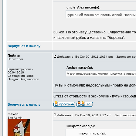
uncle_Alex писал(а):
курс в ней можно объявлять любой. Наприме
68 коп. Но это несущественно. Существенно т
инвалютный рубль и магазины "Березка".
Вернуться к началу
Пойнтс
Добавлено: Вс Окт 09, 2011 10:54 pm
Заголовок со
Политолог
Arslan писал(а):
Зарегистрирован:
06.04.2010
А для недовольных можно придумать инвалю
Сообщения: 1866
Откуда: Владивосток
Ну вы и отмочили: недовольным - право на до
_________________
Отказ от стоимости в экономике - путь к свобод
Вернуться к началу
maxon
Добавлено: Пн Окт 10, 2011 7:17 am
Заголовок соо
Site Admin
Фикрет писал(а):
maxon писал(а):