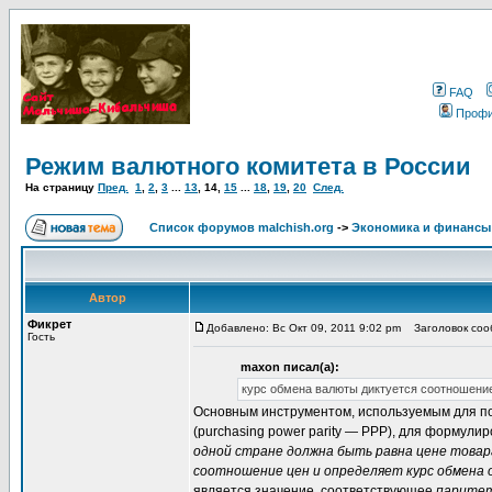
FAQ
Проф
Режим валютного комитета в России
На страницу
Пред.
1
,
2
,
3
...
13
,
14
,
15
...
18
,
19
,
20
След.
Список форумов malchish.org
->
Экономика и финансы
Автор
Фикрет
Добавлено: Вс Окт 09, 2011 9:02 pm
Заголовок соо
Гость
maxon писал(а):
курс обмена валюты диктуется соотношени
Основным инструментом, используемым для п
(purchasing power parity — РРР), для формул
одной стране должна быть равна цене товара
соотношение цен и определяет курс обмена 
является значение, соответствующее
паритет