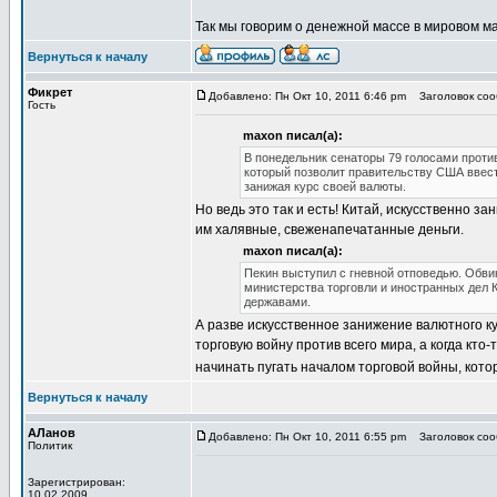
Так мы говорим о денежной массе в мировом м
Вернуться к началу
Фикрет
Добавлено: Пн Окт 10, 2011 6:46 pm
Заголовок сооб
Гость
maxon писал(а):
В понедельник сенаторы 79 голосами против
который позволит правительству США ввест
занижая курс своей валюты.
Но ведь это так и есть! Китай, искусственно 
им халявные, свеженапечатанные деньги.
maxon писал(а):
Пекин выступил с гневной отповедью. Обви
министерства торговли и иностранных дел 
державами.
А разве искусственное занижение валютного ку
торговую войну против всего мира, а когда кт
начинать пугать началом торговой войны, кото
Вернуться к началу
АЛанов
Добавлено: Пн Окт 10, 2011 6:55 pm
Заголовок сооб
Политик
Зарегистрирован:
10.02.2009