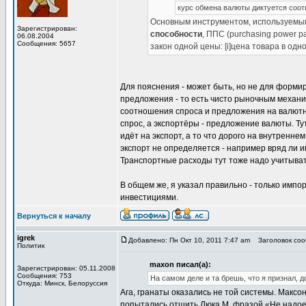
курс обмена валюты диктуется соо
Основным инструментом, используемым
Зарегистрирован:
способности
, ППС (purchasing power 
06.08.2004
Сообщения: 5657
закон одной цены: [i]цена товара в одн
Для пояснения - может быть, но не для форми
предложения - то есть чисто рыночным механи
соотношения спроса и предложения на валютн
спрос, а экспортёры - предложение валюты. Тут
идёт на экспорт, а то что дорого на внутренн
экспорт не определяется - например вряд ли и
Транспортные расходы тут тоже надо учитыват
В общем же, я указал правильно - только импо
инвестициями.
Вернуться к началу
igrek
Добавлено: Пн Окт 10, 2011 7:47 am
Заголовок соо
Политик
maxon писал(а):
Зарегистрирован: 05.11.2008
Сообщения: 753
На самом деле и та брешь, что я признал, 
Откуда: Минск, Белоруссия
Ага, гранаты оказались не той системы. Максо
попытались отшить Люка М. фразой «Не надое