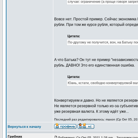
случае: ограничение (а проще говоря запр
Вовсе нет. Простой пример. Сейчас экономика
рубли. При том же курсе рубля, который опред
Цитата:
По-другому не получится, вон, на Батьку п
А что Батька? Он тут не пример "независимост
рубль. ДАВНО! Это его единственная ошибка.
Цитата:
Юань, кстати, свободно конвертируемой ва
Конвертируем и давно. Но не является резерв
Не является резервной только из-за субъектив
уже резервная валюта. К этому идёт уже...
Последний раз редактировалось: maxon (Ср Окт 05, 201
Вернуться к началу
Грибник
Добавлено: Ср Окт 05, 2011 1:26 pm
Заголовок соо