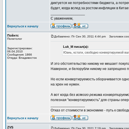
диктуется не потребностями бюджета, а потреб
будет, когда вслед за ростом инфляции в Китае
_________________
С уважением,
Вернуться к началу
Пойнтс
Добавлено: Пт Сен 30, 2011 4:44 pm
Заголовок соо
Политолог
Luk_M писал(а):
Зарегистрирован:
06.04.2010
Юань, кстати, свободно конвертируемой ва
Сообщения: 1866
Откуда: Владивосток
И это обстоятельство никому не мешает покуп
Наверное, и белорубли никому не запрещено 
Но если конвертируемость оборачивается одно
на хрен не нужен.
А вот когда
без всякого режима конвертируем
полезная "конвертируемость" для страны опе
_________________
Отказ от стоимости в экономике - путь к свобод
Вернуться к началу
ZVS
Добавлено: Пт Сен 30, 2011 7:19 pm
Заголовок соо