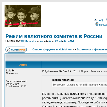
FAQ
Проф
Режим валютного комитета в России
На страницу
Пред.
1
,
2
,
3
...
11
,
12
,
13
...
18
,
19
,
20
След.
Список форумов malchish.org
->
Экономика и финансы
Автор
Luk_M
Добавлено: Чт Сен 29, 2011 1:48 pm
Заголовок соо
Политолог
maxon писал(а):
Зарегистрирован:
30.04.2010
Во-вторых, оказывается и Егишянц с Хазиным
Сообщения: 1233
Егишянц с Хазиным
в 2004 году
писали ровно т
российским ЦБ в жестком варианте до 1998 года
свою денежную политику. Последние события 
Однако Вы отказываетесь в это верить. Видим