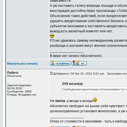
зависимости.
А уж поставить телегу впереди лошади и объ
конструкция достойна бюро пропаганды т.Гебб
Объяснение таких действий, если предположи
удушить кредитование собственного бизнеса з
субъектов экономики,и заставлять кредитоват
вывод,есть валютный комитет или нет..
P.S.не удивлюсь самому неожиданному развит
разброда и шатания могут вполне сознательно 
_________________
В мире нет ничего Абсолютного..
Вернуться к началу
Пойнтс
Добавлено: Сб Окт 01, 2011 5:01 am
Заголовок соо
Политолог
ZVS писал(а):
Зарегистрирован:
06.04.2010
Свободными рыночными отношениями тут и н
Сообщения: 1866
Откуда: Владивосток
Не
почти
, а везде и всегда
Абсолютно свободно на рынке себя чувствует т
целенаправленно установил монополию, а уж о
_________________
Отказ от стоимости в экономике - путь к свобод