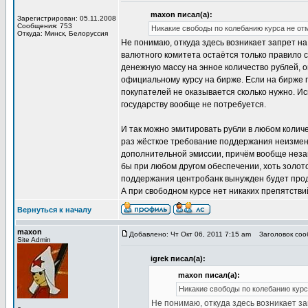
maxon писал(а):
Зарегистрирован: 05.11.2008
Сообщения: 753
Никакие свободы по колебанию курса не от
Откуда: Минск, Белоруссия
Не понимаю, откуда здесь возникает запрет на
валютного комитета остаётся только правило 
денежную массу на энное количество рублей, о
официальному курсу на бирже. Если на бирже п
покупателей не оказывается сколько нужно. Иск
государству вообще не потребуется.
И так можно эмитировать рубли в любом колич
раз жёсткое требование поддержания неизменн
дополнительной эмиссии, причём вообще неза
бы при любом другом обеспечении, хоть золото
поддержания центробанк вынужден будет прода
А при свободном курсе нет никаких препятстви
Вернуться к началу
maxon
Добавлено: Чт Окт 06, 2011 7:15 am
Заголовок соо
Site Admin
igrek писал(а):
maxon писал(а):
Никакие свободы по колебанию курс
Не понимаю, откуда здесь возникает з