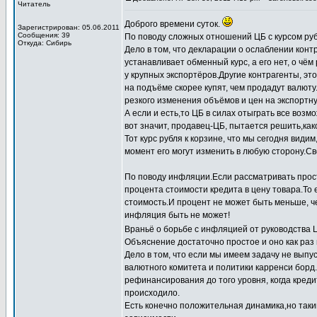
Читатель
Доброго времени суток.
Зарегистрирован: 05.06.2011
Сообщения: 39
По поводу сложных отношений ЦБ с курсом руб
Откуда: Сибирь
Дело в том, что декларации о ослаблении конт
устанавливает обменный курс, а его нет, о чём
у крупных экспортёров.Другие контрагенты, э
на подъёме скорее купят, чем продадут валют
резкого изменения объёмов и цен на экспортн
А если и есть,то ЦБ в силах отыграть все во
вот значит, продавец-ЦБ, пытается решить,ка
Тот курс рубля к корзине, что мы сегодня види
момент его могут изменить в любую сторону.С
По поводу инфляции.Если рассматривать прос
процента стоимости кредита в цену товара.То 
стоимость.И процент не может быть меньше, 
инфляция быть не может!
Враньё о борьбе с инфляцией от руководства 
Объяснение достаточно простое и оно как раз 
Дело в том, что если мы имеем задачу не выпу
валютного комитета и политики карренси борд.
рефинансирования до того уровня, когда креди
происходило.
Есть конечно положительная динамика,но таки