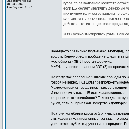
Зарегистрирован:
курса, то от валютного комитета остаё
06.08.2004
Сообщения: 5657
если ЦБ желает увеличить денежную мас
них нужное количество валюты по офиц
курс автоматически снижается до тех п
добывая в каких-то сделках и продавая,
И так можно эмитировать рубли в любо
Вообще-то правильно подмечено! Молодец, ig
тролль. Конечно, если вообще не следить за к
курс обмена к ЗВР. Простая формула
M=Z*k при фиксированном ЗВР (Z) но произвол
Поэтому моё заявление "Никакие свободы по к
говоря не верно. НО! Если предположить коле
Макроэкономика - вещь инертная, её ежедневны
И именно тут у нас в ЦБ есть установленные п
разрешили, эти колебания? Только для спекуля
рубля, если он привязан намертво к доллару? 
Поэтому колебания курса рубля у нас разреше
с выходом за установленные границы, то вмеши
уничтожает рубли, вырученные от продажи. Во