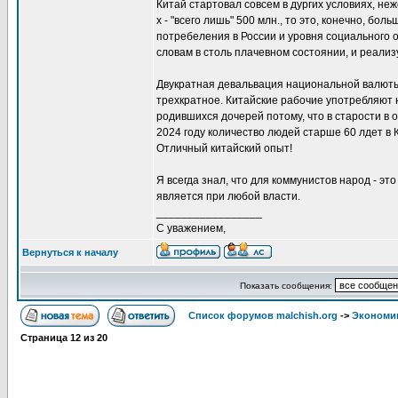
Китай стартовал совсем в дургих условиях, неж
х - "всего лишь" 500 млн., то это, конечно, б
потребеления в России и уровня социального о
словам в столь плачевном состоянии, и реали
Двукратная девальвация национальной валюты 
трехкратное. Китайские рабочие употребляют н
родившихся дочерей потому, что в старости в 
2024 году количество людей старше 60 лдет в 
Отличный китайский опыт!
Я всегда знал, что для коммунистов народ - эт
является при любой власти.
_________________
С уважением,
Вернуться к началу
Показать сообщения:
Список форумов malchish.org
->
Экономи
Страница
12
из
20