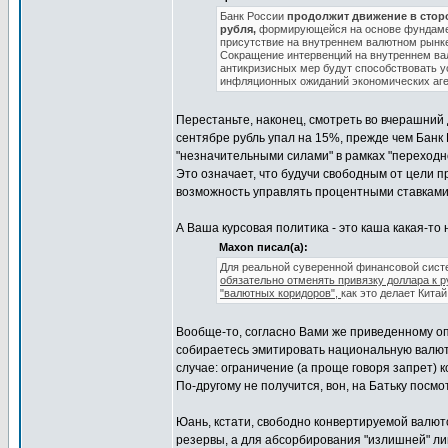
Банк России
продолжит движение в сторо
рубля,
формирующейся на основе фундамен
присутствие на внутреннем валютном рынк
Сокращение интервенций на внутреннем ва
антикризисных мер будут способствовать 
инфляционных ожиданий экономических аге
Перестаньте, наконец, смотреть во вчерашний 
сентябре рубль упал на 15%, прежде чем Банк
"незначительными силами" в рамках "переходн
Это означает, что будучи свободным от цели 
возможность управлять процентными ставками
А Ваша курсовая политика - это каша какая-то
Maxon писал(а):
Для реальной суверенной финансовой систе
обязательно отменять привязку доллара к р
"валютных коридоров",
как это делает Китай
Вообще-то, согласно Вами же приведенному оп
собираетесь эмитировать национальную валюту
случае: ограничение (а проще говоря запрет)
По-другому не получится, вон, на Батьку посмо
Юань, кстати, свободно конвертируемой валют
резервы, а для абсорбирования "излишней" ли