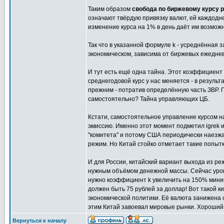
Таким образом
свобода по биржевому курсу 
означают твёрдую привязку валют, ей каждодн
изменение курса на 1% в день даёт им возмож
Так что в указанной формуле k - усреднённая 
экономическом, зависима от биржевых ежеднев
И тут есть ещё одна тайна. Этот коэффициент
среднегодовой курс у нас меняется - в результ
прежним - потратив определённую часть ЗВР. 
самостоятельно? Тайна управляющих ЦБ.
Кстати, самостоятельное управление курсом н
эмиссию. Именно этот момент подметил igrek 
"комитета" и потому США периодически наезжа
режим. Но Китай стойко отметает такие попытк
И для России, китайский вариант выхода из р
нужным объёмом денежной массы. Сейчас уров
нужно коэффициент k увеличить на 150% миниму
должен быть 75 рублей за доллар! Вот такой к
экономической политики. Её валюта занижена 
этим Китай завоевал мировые рынки. Хороший
Вернуться к началу