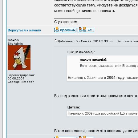
соответствующую тему. Рискуете не дождаться. 
может вообще ничего не написать.
_________________
С уважением,
Вернуться к началу
maxon
Добавлено: Чт Сен 29, 2011 2:33 pm
Заголовок соо
Site Admin
Luk_M писал(а):
maxon писал(а):
Во-вторых, оказывается и Егишянц с
Зарегистрирован:
Егишянц с Хазиным
в 2004 году
писали 
06.08.2004
Сообщения: 5657
Вы под валютным комитетом понимаете нечто и
Цитата:
Начиная с 2009 года российский ЦБ в корн
В том понимании, в каком это понимал даже ли