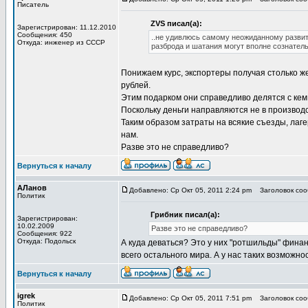
Писатель
ZVS писал(а):
Зарегистрирован: 11.12.2010
Сообщения: 450
..не удивлюсь самому неожиданному разви
Откуда: инженер из СССР
разброда и шатания могут вполне сознательн
Понижаем курс, экспортеры получая столько же
рублей.
Этим подарком они справедливо делятся с кем
Поскольку деньги направляются не в производ
Таким образом затраты на всякие съезды, лаг
нам.
Разве это не справедливо?
Вернуться к началу
АЛанов
Добавлено: Ср Окт 05, 2011 2:24 pm
Заголовок соо
Политик
Грибник писал(а):
Зарегистрирован:
10.02.2009
Разве это не справедливо?
Сообщения: 922
Откуда: Подольск
А куда деваться? Это у них "ротшильды" фина
всего остального мира. А у нас таких возможно
Вернуться к началу
igrek
Добавлено: Ср Окт 05, 2011 7:51 pm
Заголовок соо
Политик