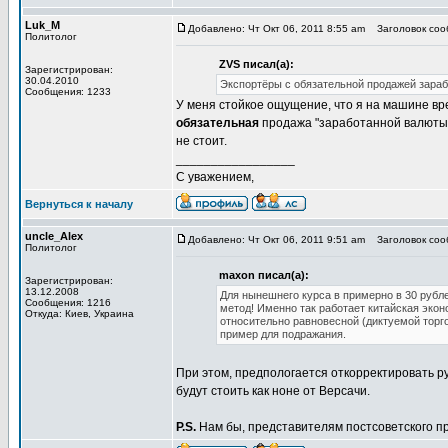
Luk_M
Добавлено: Чт Окт 06, 2011 8:55 am
Заголовок соо
Политолог
ZVS писал(а):
Зарегистрирован:
30.04.2010
Экспортёры с обязательной продажей зараб
Сообщения: 1233
У меня стойкое ощущение, что я на машине вр
обязательная
продажа "заработанной валюты"
не стоит.
_________________
С уважением,
Вернуться к началу
uncle_Alex
Добавлено: Чт Окт 06, 2011 9:51 am
Заголовок соо
Политолог
maxon писал(а):
Зарегистрирован:
13.12.2008
Для нынешнего курса в примерно в 30 рублей
Сообщения: 1216
метод! Именно так работает китайская эко
Откуда: Киев, Украина
относительно равновесной (диктуемой торг
пример для подражания.
При этом, предпологается откорректировать ру
будут стоить как ноне от Версачи.
P.S.
Нам бы, представителям постсоветского пр