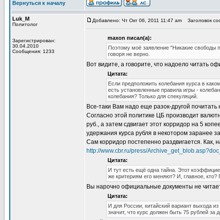
Вернуться к началу
Luk_M
Добавлено: Чт Окт 06, 2011 11:47 am
Заголовок со
Политолог
maxon писал(а):
Зарегистрирован:
30.04.2010
Поэтому моё заявление "Никакие свободы п
Сообщения: 1233
говоря не верно.
Вот видите, а говорите, что надоело читать 
Цитата:
Если предположить колебания курса в како
есть установленные правила игры - колеба
колебания? Только для спекуляций.
Все-таки Вам надо еще разок-другой почитать
Согласно этой политике ЦБ производит валютн
руб., а затем сдвигает этот корридор на 5 коп
удержания курса рубля в некотором заранее з
Сам корридор постепенно раздвигается. Как, 
http://www.cbr.ru/press/Archive_get_blob.asp?
Цитата:
И тут есть ещё одна тайна. Этот коэффицие
же критериям его меняют? И, главное, кт
Вы нарочно официальные документы не читает
Цитата:
И для России, китайский вариант выхода из
значит, что курс должен быть 75 рублей за 