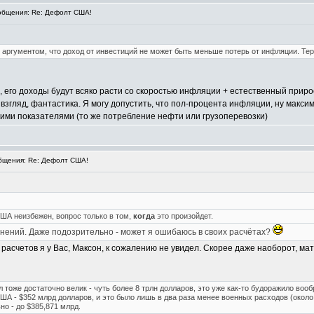
бщения: Re: Дефолт США!
 аргументом, что доход от инвестиций не может быть меньше потерь от инфляции. Теря
, его доходы будут всяко расти со скоростью инфляции + естественный приро
 взгляд, фантастика. Я могу допустить, что пол-процента инфляции, ну макси
ими показателями (то же потребление нефти или грузоперевозки)
щения: Re: Дефолт США!
ША неизбежен, вопрос только в том,
когда
это произойдет.
нений. Даже подозрительно - может я ошибаюсь в своих расчётах?
 расчетов я у Вас, Максон, к сожалению не увидел. Скорее даже наоборот, ма
ыл тоже достаточно велик - чуть более 8 трлн долларов, это уже как-то будоражило воо
А - $352 млрд долларов, и это было лишь в два раза менее военных расходов (около 
о - до $385,871 млрд.