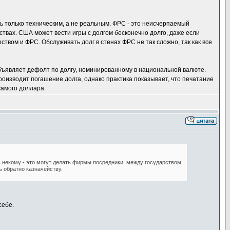
ь только техническим, а не реальным. ФРС - это неисчерпаемый
ствах. США может вести игры с долгом бесконечно долго, даже если
твом и ФРС. Обслуживать долг в стенах ФРС не так сложно, так как все
объявляет дефолт по долгу, номинированному в национальной валюте.
роизводит погашение долга, однако практика показывает, что печатание
самого доллара.
 некому - это могут делать фирмы посредники, между государством
 обратно казначейству.
себе.