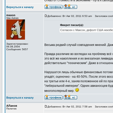
Отказ от стоимости в экономике - путь к свобод
Вернуться к началу
maxon
Добавлено: Вт Авг 02, 2011 6:53 am
Заголовок сооб
Site Admin
Фикрет писал(а):
Согласен с Максон, дефолт США неизбеж
Зарегистрирован:
Весьма редкий случай совпадения мнений. Даж
06.08.2004
Сообщения: 5657
Правда различие во взглядах на проблему всё 
это всё же накопления и их внезапная ликвида
действительно "техническим". Даже в отношени
Нарушатся лишь обычные финансовые потоки - 
упадёт, оценочно - на 40-50%. После этого во
на третье или 4-е, заняв положенное ей по пр
"либеральной империи". Одних авианосцев буд
многополярный мир.
Вернуться к началу
АЛанов
Добавлено: Вт Авг 02, 2011 7:58 am
Заголовок сооб
Политик