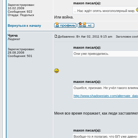
maxon писал(а):
Зарегистрирован:
10.02.2009
... Нас ждёт опять многополярный мир.
Сообщения: 922
Откуда: Подольск
Или война.
Вернуться к началу
Чукча
Добавлено: Вт Авг 02, 2011 9:15 am
Заголовок сооб
Лауреат
maxon писал(а):
Зарегистрирован:
28.08.2008
Они уже приводились.
Сообщения: 501
maxon писал(а):
Ошибся, признаю. Не учёл такого влияни
http://www.shadowstats.com/alternate_dat
Меня все время поражает, как люди заставляют 
maxon писал(а):
Вообще-то я полагаю, что БП уже давно 