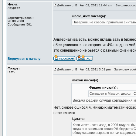
Чукча
Добавлено: Вт Авг 02, 2011 11:44 am
Заголовок соо
Лауреат
uncle_Alex писал(а):
Зарегистрирован:
28.08.2008
Наверное, не совсем правильно считать
Сообщения: 501
Альтернатива есть, можно вкладывать в бизнес
обесцениваются со скоростью 4% в год, на мой
это совершенно не бьется с разными физическ
Вернуться к началу
Фикрет
Добавлено: Вт Авг 02, 2011 3:01 pm
Заголовок сооб
Гость
maxon писал(а):
Фикрет писал(а):
Согласен с Максон, дефолт С
Весьма редкий случай совпадения м
Нет, скорее ошибся я. Никаких математических
перспектива:
Цитата:
Хотя и пять лет назад, в 2006 году он б
тогда оно занимало около 9% бюджета СШ
обслуживание выросло не так кардинальн