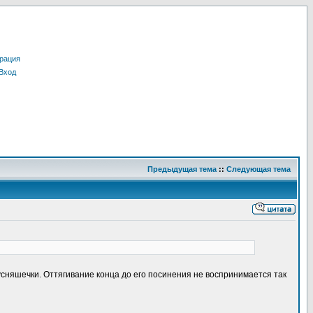
рация
Вход
Предыдущая тема
::
Следующая тема
усняшечки. Оттягивание конца до его посинения не воспринимается так