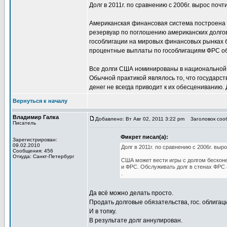
Долг в 2011г. по сравнению с 2006г. вырос поч
Американская финансовая система построена 
резервуар по поглошению американских долговы
гособлигации на мировых финансовых рынках бу
процентные выплаты по гособлигациям ФРС об
Все долги США номинированы в национальной в
Обычной практикой являлось то, что государс
денег не всегда приводит к их обесцениванию. 
Вернуться к началу
Владимир Галка
Добавлено: Вт Авг 02, 2011 3:22 pm
Заголовок сооб
Писатель
Фикрет писал(а):
Зарегистрирован:
09.02.2010
Долг в 2011г. по сравнению с 2006г. выр
Сообщения: 456
Откуда: Санкт-Петербург
США может вести игры с долгом бесконе
и ФРС. Обслуживать долг в стенах ФРС 
.
Да всё можно делать просто.
Продать долговые обязательства, гос. облигац
И в топку.
В результате долг аннулирован.