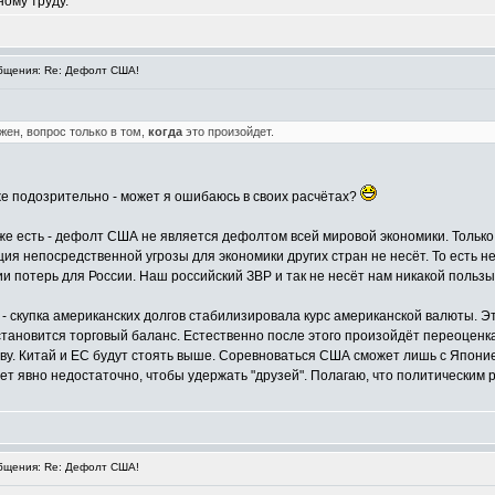
ному труду.
щения: Re: Дефолт США!
ен, вопрос только в том,
когда
это произойдет.
е подозрительно - может я ошибаюсь в своих расчётах?
же есть - дефолт США не является дефолтом всей мировой экономики. Только 
ция непосредственной угрозы для экономики других стран не несёт. То есть
и потерь для России. Наш российский ЗВР и так не несёт нам никакой пользы,
скупка американских долгов стабилизировала курс американской валюты. Это 
сстановится торговый баланс. Естественно после этого произойдёт переоценка
аву. Китай и ЕС будут стоять выше. Соревноваться США сможет лишь с Японией
ет явно недостаточно, чтобы удержать "друзей". Полагаю, что политическим 
щения: Re: Дефолт США!