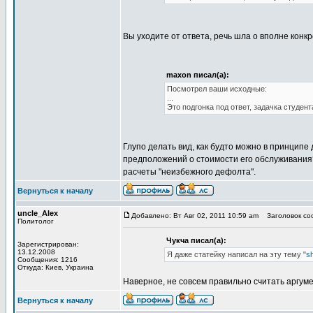
Вы уходите от ответа, речь шла о вполне конк
maxon писал(а):
Посмотрел ваши исходные:
...
Это подгонка под ответ, задачка студент
Глупо делать вид, как будто можно в принцип
предположений о стоимости его обслуживания?
расчеты "неизбежного дефолта".
Вернуться к началу
uncle_Alex
Добавлено: Вт Авг 02, 2011 10:59 am
Заголовок соо
Политолог
Чукча писал(а):
Зарегистрирован:
13.12.2008
Я даже статейку написал на эту тему "
s
Сообщения: 1216
Откуда: Киев, Украина
Наверное, не совсем правильно считать аргуме
Вернуться к началу