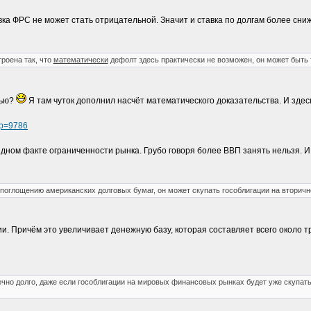
вка ФРС не может стать отрицательной. Значит и ставка по долгам более сниж
роена так, что
математически
дефолт здесь практически не возможен, он может быть 
тью?
Я там чуток дополнил насчёт математического доказательства. И здес
&p=9786
дном факте ограниченности рынка. Грубо говоря более ВВП занять нельзя. И о
поглощению американских долговых бумаг, он может скупать гособлигации на вторичн
сии. Причём это увеличивает денежную базу, которая составляет всего около
чно долго, даже если гособлигации на мировых финансовых рынках будет уже скупать