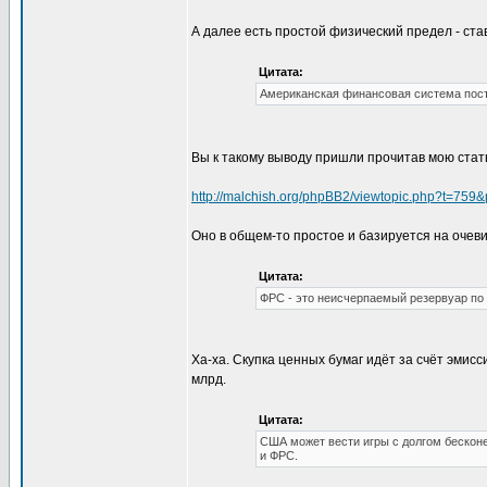
А далее есть простой физический предел - ста
Цитата:
Американская финансовая система пост
Вы к такому выводу пришли прочитав мою ста
http://malchish.org/phpBB2/viewtopic.php?t=759
Оно в общем-то простое и базируется на очеви
Цитата:
ФРС - это неисчерпаемый резервуар по 
Ха-ха. Скупка ценных бумаг идёт за счёт эмис
млрд.
Цитата:
США может вести игры с долгом бесконе
и ФРС.