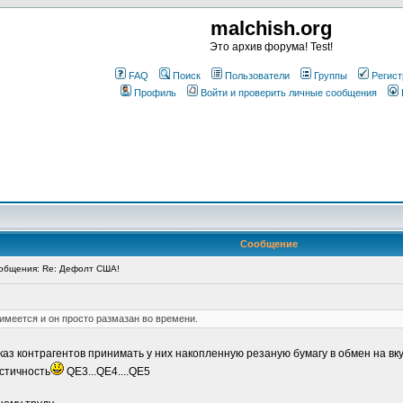
malchish.org
Это архив форума! Test!
FAQ
Поиск
Пользователи
Группы
Регист
Профиль
Войти и проверить личные сообщения
Сообщение
общения: Re: Дефолт США!
имеется и он просто размазан во времени.
аз контрагентов принимать у них накопленную резаную бумагу в обмен на вк
астичность
QE3...QE4....QE5