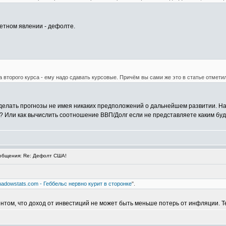
ретном явлении - дефолте.
а второго курса - ему надо сдавать курсовые. Причём вы сами же это в статье отметил
е делать прогнозы не имея никаких предположений о дальнейшем развитии. На
 Или как вычислить соотношение ВВП/Долг если не представляете каким бу
бщения: Re: Дефолт США!
hadowstats.com - Геббельс нервно курит в сторонке
".
нтом, что доход от инвестиций не может быть меньше потерь от инфляции. Те