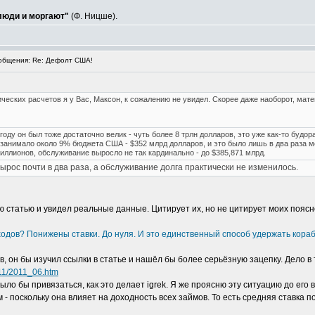
 люди и моргают"
(Ф. Ницше).
бщения: Re: Дефолт США!
ческих расчетов я у Вас, Максон, к сожалению не увидел. Скорее даже наоборот, мате
6 году он был тоже достаточно велик - чуть более 8 трлн долларов, это уже как-то будо
 занимало около 9% бюджета США - $352 млрд долларов, и это было лишь в два раза м
риллионов, обслуживание выросло не так кардинально - до $385,871 млрд.
 вырос почти в два раза, а обслуживание долга практически не изменилось.
ою статью и увидел реальные данные. Цитирует их, но не цитирует моих поясн
одов? Понижены ставки. До нуля. И это единственный способ удержать корабл
, он бы изучил ссылки в статье и нашёл бы более серьёзную зацепку. Дело в 
011/2011_06.htm
ыло бы привязаться, как это делает igrek. Я же проясню эту ситуацию до его 
- поскольку она влияет на доходность всех займов. То есть средняя ставка п