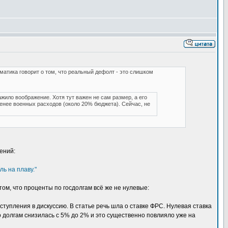
матика говорит о том, что реальный дефолт - это слишком
ражило воображение. Хотя тут важен не сам размер, а его
енее военных расходов (около 20% бюджета). Сейчас, не
ений:
ь на плаву."
том, что проценты по госдолгам всё же не нулевые:
вступления в дискуссию. В статье речь шла о ставке ФРС. Нулевая ставка
о долгам снизилась с 5% до 2% и это существенно повлияло уже на