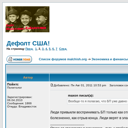
Дефолт США!
На страницу
Пред.
1
,
2
,
3
,
4
,
5
,
6
,
7
След.
Список форумов malchish.org
->
Экономика и финансы
Автор
Пойнтс
Добавлено: Пн Авг 01, 2011 10:53 pm
Заголовок со
Политолог
maxon писал(а):
Зарегистрирован:
06.04.2010
Вообще-то я полагаю, что БП уже давно 
Сообщения: 1866
Откуда: Владивосток
Люди привыкли воспринимать БП только как отк
болезненно, как отрыв конца. Люди верят в эл
_________________