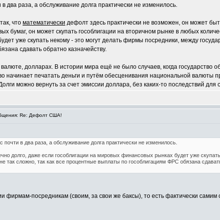
ти в два раза, а обслуживание долга практически не изменилось.
так, что
математически
дефолт здесь практически не возможен, он может быт
х бумаг, он может скупать гособлигации на вторичном рынке в любых количе
дет уже скупать некому - это могут делать фирмы посредники, между государс
язана сдавать обратно казначейству.
алюте, долларах. В истории мира ещё не было случаев, когда государство 
тво начинает печатать деньги и путём обесценивания национальной валюты п
Долги можно вернуть за счет эмиссии доллара, без каких-то последствий для 
щения: Re: Дефолт США!
ос почти в два раза, а обслуживание долга практически не изменилось.
чно долго, даже если гособлигации на мировых финансовых рынках будет уже скупать
не так сложно, так как все процентные выплаты по гособлигациям ФРС обязана сдавать
ии фирмам-посредникам (своим, за свои же баксы), то есть фактически самим 