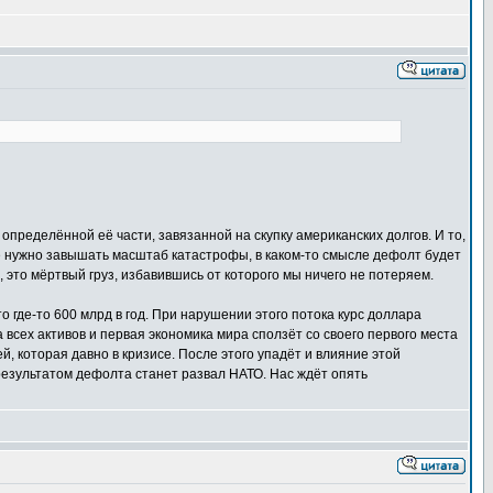
определённой её части, завязанной на скупку американских долгов. И то,
 не нужно завышать масштаб катастрофы, в каком-то смысле дефолт будет
 это мёртвый груз, избавившись от которого мы ничего не потеряем.
где-то 600 млрд в год. При нарушении этого потока курс доллара
 всех активов и первая экономика мира сползёт со своего первого места
, которая давно в кризисе. После этого упадёт и влияние этой
результатом дефолта станет развал НАТО. Нас ждёт опять