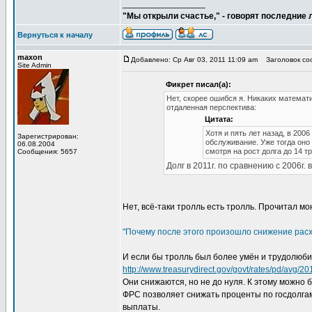
_________________
"Мы открыли счастье," - говорят последние
Вернуться к началу
maxon
Добавлено: Ср Авг 03, 2011 11:09 am
Заголовок соо
Site Admin
Фикрет писал(а):
Нет, скорее ошибся я. Никаких математи
отдаленная перспектива:
Цитата:
Хотя и пять лет назад, в 200
Зарегистрирован:
обслуживание. Уже тогда оно
06.08.2004
смотря на рост долга до 14 т
Сообщения: 5657
Долг в 2011г. по сравнению с 2006г.
Нет, всё-таки тролль есть тролль. Прочитал м
"Почему после этого произошло снижение расх
И если бы тролль был более умён и трудолюбив
http://www.treasurydirect.gov/govt/rates/pd/avg/2
Они снижаются, но не до нуля. К этому можно б
ФРС позволяет снижать проценты по госдолгам 
выплаты.