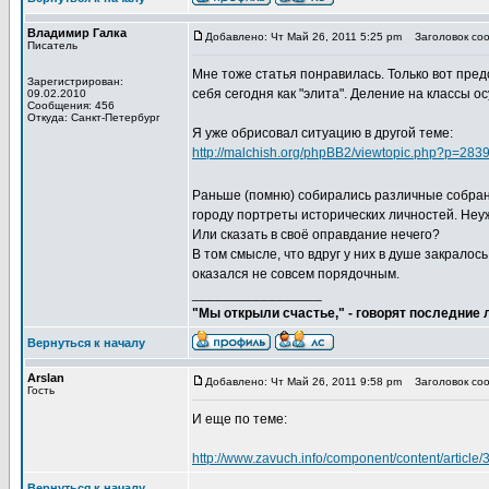
Владимир Галка
Добавлено: Чт Май 26, 2011 5:25 pm
Заголовок со
Писатель
Мне тоже статья понравилась. Только вот пред
Зарегистрирован:
себя сегодня как "элита". Деление на классы 
09.02.2010
Сообщения: 456
Откуда: Санкт-Петербург
Я уже обрисовал ситуацию в другой теме:
http://malchish.org/phpBB2/viewtopic.php?p=28
Раньше (помню) собирались различные собран
городу портреты исторических личностей. Не
Или сказать в своё оправдание нечего?
В том смысле, что вдруг у них в душе закралос
оказался не совсем порядочным.
_________________
"Мы открыли счастье," - говорят последние
Вернуться к началу
Arslan
Добавлено: Чт Май 26, 2011 9:58 pm
Заголовок со
Гость
И еще по теме:
http://www.zavuch.info/component/content/articl
Вернуться к началу