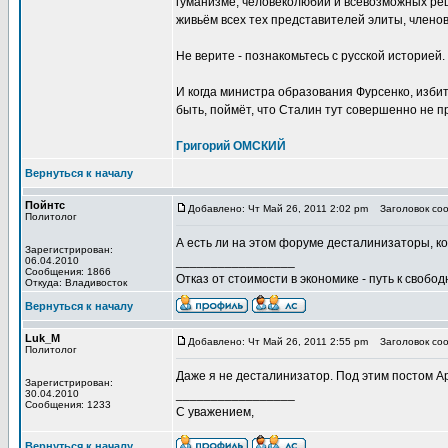
гуманизме, человеколюбии и всевозможных реше
живьём всех тех представителей элиты, члено
Не верите - познакомьтесь с русской историей.
И когда министра образования Фурсенко, избит
быть, поймёт, что Сталин тут совершенно не п
Григорий ОМСКИЙ
Вернуться к началу
Пойнтс
Добавлено: Чт Май 26, 2011 2:02 pm
Заголовок со
Политолог
А есть ли на этом форуме десталинизаторы, к
Зарегистрирован:
_________________
06.04.2010
Сообщения: 1866
Отказ от стоимости в экономике - путь к свобод
Откуда: Владивосток
Вернуться к началу
Luk_M
Добавлено: Чт Май 26, 2011 2:55 pm
Заголовок со
Политолог
Даже я не десталинизатор. Под этим постом А
Зарегистрирован:
_________________
30.04.2010
Сообщения: 1233
С уважением,
Вернуться к началу