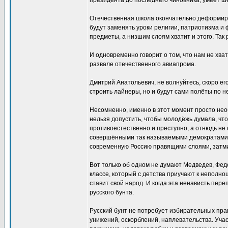
президента до последнего чиновника, умеет 
Отечественная школа окончательно деформиро
будут заменять уроки религии, патриотизма и ф
предметы, а низшим слоям хватит и этого. Так 
И одновременно говорит о том, что нам не хва
развале отечественного авиапрома.
Дмитрий Анатольевич, не волнуйтесь, скоро ег
строить лайнеры, но и будут сами полёты по 
Несомненно, именно в этот момент просто нео
нельзя допустить, чтобы молодёжь думала, что
противоестественно и преступно, а отнюдь не
совершёнными так называемыми демократами з
современную Россию правящими слоями, затми
Вот только об одном не думают Медведев, Фе
классе, который с детства приучают к неполноц
ставит свой народ. И когда эта ненависть пер
русского бунта.
Русский бунт не потребует избирательных прав
унижений, оскорблений, наплевательства. Участ