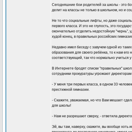
Сегодняшние бои родителей за школы - это бо
делит на классы не только в школьном, но и с
Не то что социальные лифты, но даже социал
первого класса. И это не глупость, это госуд
окончательно отделить недостойную "чернь", у
худой конец, в правильных российских гимнази
Недавно имел беседу с завучем одной из так
образования для своего ребёнка, то к нам его 
соответствующий, так что нормально учиться у 
В Интернете бродят списки "правильных" школ,
сотрудники прокуратуры угрожают директорам
- У меня три первых класса, в одном 33 человек
престижной гимназии.
- Скажите, уважаемая, но что Вам мешает сдела
для школы!
- Нам не разрешают сверху, - ответила директо
Эй, вы там, наверху, скажите, вы вообще хоть