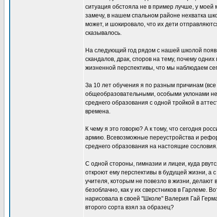
ситуация обстояла не в пример лучше, у моей
замечу, в нашем спальном районе нехватка шко
может, и шокировало, что их дети отправляются 
сказывалось.
На следующий год рядом с нашей школой появил
скандалов, драк, споров на тему, почему одних
жизненной перспективы, что мы наблюдаем се
За 10 лет обучения я по разным причинам (вс
общеобразовательными, особыми уклонами не о
среднего образования с одной тройкой в аттес
времена.
К чему я это говорю? А к тому, что сегодня ро
армию. Всевозможные переустройства и реформ
среднего образования на настоящие сословия
С одной стороны, гимназии и лицеи, куда рвут
откроют ему перспективы в будущей жизни, а 
учителя, которым не повезло в жизни, делают в
безоблачно, как у их сверстников в Гарлеме. 
нарисовала в своей "Школе" Валерия Гай Герм
второго сорта взял за образец?