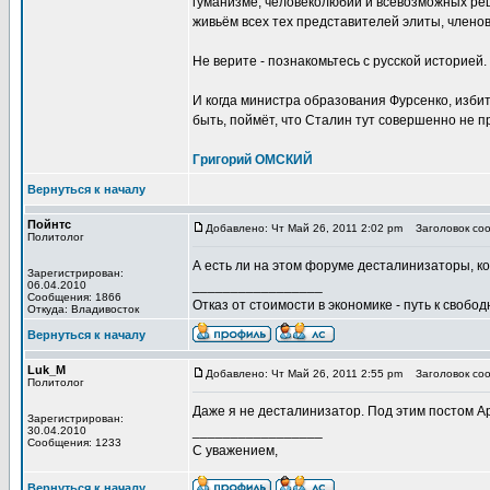
гуманизме, человеколюбии и всевозможных реше
живьём всех тех представителей элиты, члено
Не верите - познакомьтесь с русской историей.
И когда министра образования Фурсенко, избит
быть, поймёт, что Сталин тут совершенно не п
Григорий ОМСКИЙ
Вернуться к началу
Пойнтс
Добавлено: Чт Май 26, 2011 2:02 pm
Заголовок со
Политолог
А есть ли на этом форуме десталинизаторы, к
Зарегистрирован:
_________________
06.04.2010
Сообщения: 1866
Отказ от стоимости в экономике - путь к свобод
Откуда: Владивосток
Вернуться к началу
Luk_M
Добавлено: Чт Май 26, 2011 2:55 pm
Заголовок со
Политолог
Даже я не десталинизатор. Под этим постом А
Зарегистрирован:
_________________
30.04.2010
Сообщения: 1233
С уважением,
Вернуться к началу