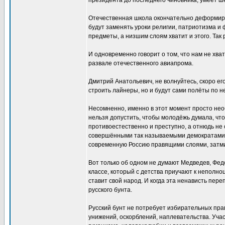
президента до последнего чиновника, умеет 
Отечественная школа окончательно деформиро
будут заменять уроки религии, патриотизма и ф
предметы, а низшим слоям хватит и этого. Так 
И одновременно говорит о том, что нам не хва
развале отечественного авиапрома.
Дмитрий Анатольевич, не волнуйтесь, скоро ег
строить лайнеры, но и будут сами полёты по 
Несомненно, именно в этот момент просто нео
нельзя допустить, чтобы молодёжь думала, что
противоестественно и преступно, а отнюдь не
совершёнными так называемыми демократами з
современную Россию правящими слоями, затми
Вот только об одном не думают Медведев, Фе
классе, который с детства приучают к неполноц
ставит свой народ. И когда эта ненависть пер
русского бунта.
Русский бунт не потребует избирательных прав
унижений, оскорблений, наплевательства. Участ