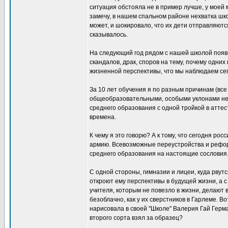
ситуация обстояла не в пример лучше, у моей
замечу, в нашем спальном районе нехватка шко
может, и шокировало, что их дети отправляются 
сказывалось.
На следующий год рядом с нашей школой появил
скандалов, драк, споров на тему, почему одних
жизненной перспективы, что мы наблюдаем се
За 10 лет обучения я по разным причинам (вс
общеобразовательными, особыми уклонами не о
среднего образования с одной тройкой в аттес
времена.
К чему я это говорю? А к тому, что сегодня ро
армию. Всевозможные переустройства и реформ
среднего образования на настоящие сословия
С одной стороны, гимназии и лицеи, куда рвут
откроют ему перспективы в будущей жизни, а 
учителя, которым не повезло в жизни, делают в
безоблачно, как у их сверстников в Гарлеме. 
нарисовала в своей "Школе" Валерия Гай Герм
второго сорта взял за образец?