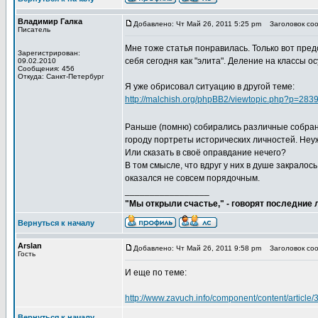
Владимир Галка
Добавлено: Чт Май 26, 2011 5:25 pm
Заголовок со
Писатель
Мне тоже статья понравилась. Только вот пред
Зарегистрирован:
себя сегодня как "элита". Деление на классы 
09.02.2010
Сообщения: 456
Откуда: Санкт-Петербург
Я уже обрисовал ситуацию в другой теме:
http://malchish.org/phpBB2/viewtopic.php?p=28
Раньше (помню) собирались различные собран
городу портреты исторических личностей. Не
Или сказать в своё оправдание нечего?
В том смысле, что вдруг у них в душе закралос
оказался не совсем порядочным.
_________________
"Мы открыли счастье," - говорят последние
Вернуться к началу
Arslan
Добавлено: Чт Май 26, 2011 9:58 pm
Заголовок со
Гость
И еще по теме:
http://www.zavuch.info/component/content/articl
Вернуться к началу