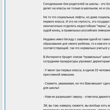
Сегодняшние бои родителей за школы - это бо
делит на классы не только в школьном, но и с
Не то что социальные лифты, но даже социал
первого класса. И это не глупость, это госуд
окончательно отделить недостойную "чернь", у
худой конец, в правильных российских гимнази
Недавно имел беседу с завучем одной из так
образования для своего ребёнка, то к нам его 
соответствующий, так что нормально учиться у 
В Интернете бродят списки "правильных" школ,
сотрудники прокуратуры угрожают директорам
- У меня три первых класса, в одном 33 человек
престижной гимназии.
- Скажите, уважаемая, но что Вам мешает сдела
для школы!
- Нам не разрешают сверху, - ответила директо
Эй, вы там, наверху, скажите, вы вообще хоть