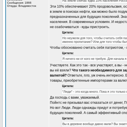
На земле сейчас едва 10% населения Росси
Сообщения: 1866
Откуда: Владивосток
Эти 10% обеспечивают 20% продовольсвия, ос
в земле в поисках нефти, как можно было под
предназначенных для будущих поколений. Зна
населения. В современных условиях. И недоста
не озабочиваться - куды пристроить.
Цитата:
Но неужели для того, чтобы считать себя 
именно пропитание? Или для того чтобы бы
Чтобы обоснованно считать себя патриотом, - 
Цитата:
Я ничего ни от кого не требую. Для начала 
Участвуете. Как это так - все участвуют, а вы 
вы её взяли?
Что такого необходимого для з
валютой?
Ответьте, плз, уж очень интересно. 
товары, приобретенные импортерами за валюту
Цитата:
"Люди" - это когда много. Пока я это только
Да господь с вами, уважаемый.
Пойнтс не призывал вас отказаться от денег, 
Но вот Люди. Люди однажды придут и потребует
будущих поколений. А самый эффективный спос
Цитата:
Вы в деревне вообще давно жили? Вы знаете