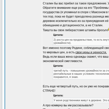
Сталин бы вас прибил за такое предложение.
Обратите внимание еще раз на его "Проблемы 
государства (я упоминал в споре с Максоном в
тех пор, пока не будет преодолена разница м
деревню исключительно из-за принуждения её к
обнищанию и дотационности, а не Сталин.
Такшта вы свои либерастские штампы бросьте
Цитата:
2) роста цен на продовльствие, то есть в
урожайности).
Вот именно поэтому Родине, соблюдающей свои
то мировых цен, а есть
свои цены и ценности.
Ведь если ваша жена однажды скажет, что ваш
экономической сметливости.
Цитата:
третий путь - повышение урожайности за сч
рентабельные в наших условиях технологии
понравится, я знаю.
Есть еще четвертый путь, но он уже не по
СТРАНЕ!
Цитата:
У меня родственники живут в деревне. Это 
А про коммуну вы им рассказывали?