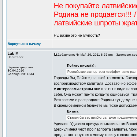
Не покупайте латвийски
Родина не продается!!! 
латвийские шпроты жрат
Ну, разве это не глупость?
Вернуться к началу
Luk_M
Добавлено: Чт Май 26, 2011 8:55 pm
Заголовок сооб
Политолог
Пойнтс писал(а):
Зарегистрирован:
30.04.2010
Российские экспортеры неэффективно распо
Сообщения: 1233
Горазды Вы, Пойнтс, шашкой-то махать. Эксп
воспроизводством капитала. Достаточно эффек
с интересами страны
они платят в виде налог
себя. Она может где-то когда-то ошибаться, т
Возгласами о распродаже Родины тут делу не
В своем семейном бюджете мы тоже допускаем
Цитата:
Сталин бы вас прибил за такое предложени
Удивлен. Удивлен причудливым зигзагам Вашей
(дернул меня черт про паспорта заявить). Мож
предлагаю венуться к моему тезису о возможн