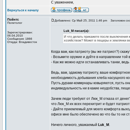
С уважением,
Вернуться к началу
Пойнтс
Добавлено: Ср Май 25, 2011 1:46 pm
Заголовок соо
Политолог
Luk_M писал(а):
Зарегистрирован:
06.04.2010
И что делать прикажете после выключения 
Сообщения: 1866
хозяйством? Может в пещеры и землянки в
Откуда: Владивосток
Когда вам, как патриоту (вы же патриот?) скажу
- Возьмите оружие и дуйте в направлении той в
- Как же можно идти останавливать танки, ведь
Ведь, вам, эдакому патриоту, ваше комфортно
необходимость добывания хлеба насущного ко
Пусть дураки-коммунары ковыряются, пусть они
индивидуальность ни в какие неудобства, пеще
Зачем люди требуют от Люк_М отказа от денег? 
что Люк_М их всех перехитрит и будет патриот
- Дайте приемлемый для моего комфорта выход
офисе мне было обеспечено во что бы то ни ст
Ничего личного, уважаемый
Luk_M
.