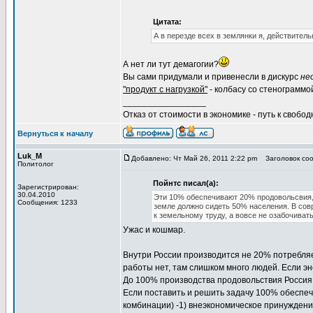
Цитата:
А в перезде всех в землянки я, действител
А нет ли тут демагогии?
Вы сами придумали и привенесли в дискурс
не
"продукт с нагрузкой"
- колбасу со стенограммо
_________________
Отказ от стоимости в экономике - путь к свобод
Вернуться к началу
Luk_M
Добавлено: Чт Май 26, 2011 2:22 pm
Заголовок сооб
Политолог
Пойнтс писал(а):
Зарегистрирован:
30.04.2010
Эти 10% обеспечивают 20% продовольсвия, 
Сообщения: 1233
земле должно сидеть 50% населения. В сов
к земельному труду, а вовсе не озабочивать
Ужас и кошмар.
Внутри России производится не 20% потребляем
работы нет, там слишком много людей. Если э
До 100% производства продовольствия Россия н
Если поставить и решить задачу 100% обеспече
комбинации) -1) внеэкономическое принуждение