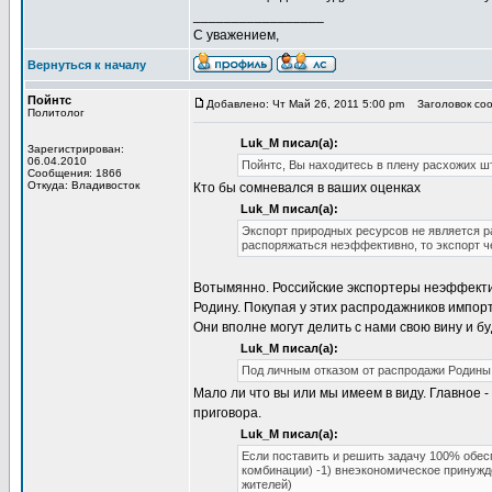
_________________
С уважением,
Вернуться к началу
Пойнтс
Добавлено: Чт Май 26, 2011 5:00 pm
Заголовок сооб
Политолог
Luk_M писал(а):
Зарегистрирован:
06.04.2010
Пойнтс, Вы находитесь в плену расхожих ш
Сообщения: 1866
Откуда: Владивосток
Кто бы сомневался в ваших оценках
Luk_M писал(а):
Экспорт природных ресурсов не является 
распоряжаться неэффективно, то экспорт ч
Вотымянно. Российские экспортеры неэффектив
Родину. Покупая у этих распродажников импор
Они вполне могут делить с нами свою вину и бу
Luk_M писал(а):
Под личным отказом от распродажи Родины,
Мало ли что вы или мы имеем в виду. Главное -
приговора.
Luk_M писал(а):
Если поставить и решить задачу 100% обесп
комбинации) -1) внеэкономическое принужд
жителей)