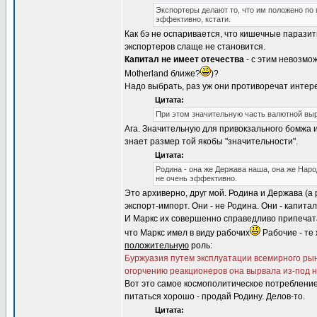
Экспортеры делают то, что им положено по
эффективно, кстати.
Как бэ не оспаривается, что кишечные паразит
экспортеров слаще не становится.
Капитал не имеет отечества
- с этим невозмож
Motherland ближе?
)?
Надо выбрать, раз уж они противоречат интере
Цитата:
При этом значительную часть валютной выр
Ага. Значительную для привокзального бомжа 
знает размер той якобы "значительности".
Цитата:
Родина - она же Держава наша, она же Наро
не очень эффективно.
Это архиверно, друг мой. Родина и Держава (а
экспорт-импорт. Они - не Родина. Они - капитал
И Маркс их совершенно справедливо припечат
что Маркс имел в виду рабочих
Рабочие - те 
положительную
роль:
Буржуазия путем эксплуатации всемирного рын
огорчению реакционеров она вырвала из-под 
Вот это самое космополитическое потреблени
питаться хорошо - продай Родину. Делов-то.
Цитата: