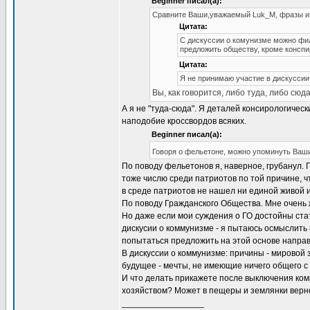
Beginner писал(а):
Сравните Ваши,уважаемый Luk_M, фразы и
Цитата:
С дискуссии о комунизме можно фил
предложить обществу, кроме конспи
Цитата:
Я не принимаю участие в дискуссии
Вы, как говорится, либо туда, либо сюда
А я не "туда-сюда". Я деталей консирологичес
наподобие кроссвордов всяких.
Beginner писал(а):
Говоря о фельетоне, можно упоминуть Ваши
По поводу фельетонов я, наверное, грубанул. 
тоже числю среди патриотов по той причине, 
в среде патриотов не нашел ни единой живой 
По поводу Гражданского Общества. Мне очень ж
Но даже если мои суждения о ГО достойны стат
дискусии о коммунизме - я пытаюсь осмыслить
попытаться предложить на этой основе напра
В дискуссии о коммунизме: причины - мировой 
будущее - мечты, не имеющие ничего общего с
И что делать прикажете после выключения ком
хозяйством? Может в пещеры и землянки вер
_________________