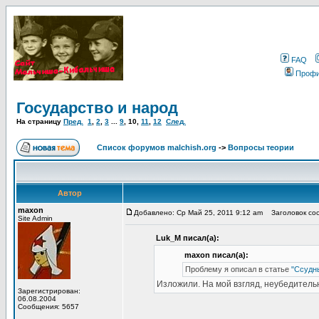
FAQ
Проф
Государство и народ
На страницу
Пред.
1
,
2
,
3
...
9
,
10
,
11
,
12
След.
Список форумов malchish.org
->
Вопросы теории
Автор
maxon
Добавлено: Ср Май 25, 2011 9:12 am
Заголовок соо
Site Admin
Luk_M писал(а):
maxon писал(а):
Проблему я описал в статье
"Ссудны
Изложили. На мой взгляд, неубедитель
Зарегистрирован:
06.08.2004
Сообщения: 5657