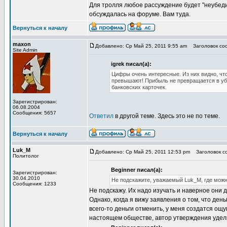
Для тролля любое рассуждение будет "неубеди
обсуждалась на форуме. Вам туда.
Вернуться к началу
maxon
Добавлено: Ср Май 25, 2011 9:55 am
Заголовок соо
Site Admin
igrek писал(а):
Цифры очень интересные. Из них видно, чт
превышают! Прибыль не превращается в убы
банковских карточек.
Зарегистрирован:
06.08.2004
Сообщения: 5657
Ответил
в другой теме. Здесь это не по теме.
Вернуться к началу
Luk_M
Добавлено: Ср Май 25, 2011 12:53 pm
Заголовок со
Политолог
Beginner писал(а):
Зарегистрирован:
30.04.2010
Не подскажите, уважаемый Luk_M, где можн
Сообщения: 1233
Не подскажу. Их надо изучать и наверное они д
Однако, когда я вижу заявления о том, что ден
всего-то деньги отменить, у меня создатся о
настоящем обществе, автор утверждения удел