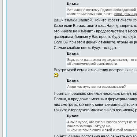
Цитата:
Вот именно поэтому Родине, соблюдающей с
каких-то мировых цен, а есть
свои цены и ц
Ваши взмахи шашкой, Пойнтс, грозят снести гол
Даже если Вы заставите весь Народ напрячь в
это ничего не изменит - продовольствие в Рос
гражданам, бедные у Вас просто будут голодат
Если Вы при этом деньги отмените, чтобы не ра
Самые слабые опять будут голодать.
Цитата:
Ведь если ваша жена однажды скажет, что 
её экономической сметливости.
Внутри моей семьи отношения построены не н
Цитата:
А про коммуну вы им рассказывали?
Пойнтс, я реально смеялся несколько минут, п
Помню, я предложил местным фермерам скинуть
них смотреть, как они с советскимим еще трак
так (что с городского малахольного возьмешь) р
Цитата:
А вы в курсе, что хлеб и хлопок растут из
вашего жилища - оттуда же.
И чем же вам в связи с этой инфой означен
Пойнтс, с Вами постоянно надо держать ухо во