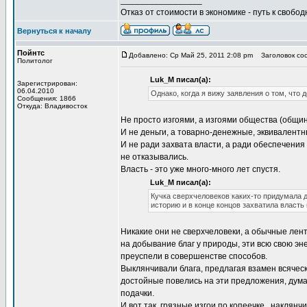
_________________
Отказ от стоимости в экономике - путь к свобод
Вернуться к началу
Пойнтс
Добавлено: Ср Май 25, 2011 2:08 pm
Заголовок соо
Политолог
Luk_M писал(а):
Зарегистрирован:
06.04.2010
Однако, когда я вижу заявления о том, что
Сообщения: 1866
Откуда: Владивосток
Не просто изгоями, а изгоями общества (общи
И не деньги, а товарно-денежные, эквивалентн
И не ради захвата власти, а ради обеспечения 
не отказывались.
Власть - это уже много-много лет спустя.
Luk_M писал(а):
Кучка сверхчеловеков каких-то придумала 
историю и в конце концов захватила власть
Никакие они не сверхчеловеки, а обычные лен
на добывание благ у природы, эти всю свою эн
преуспели в совершенстве способов.
Выклянчивали блага, предлагая взамен всяческ
достойные повелись на эти предложения, думая
подачки.
И вот так, грязные изгои по копеечке...наклян