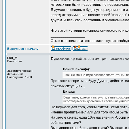
которых они были недостойны по первоначал
Я думаю, очевидным будет утверждение, что и
перед которыми они в начале своей "карьеры" 
другом. И весь свой постоянным обманом нака
Что в этой истории конспирологического или 
_________________
Отказ от стоимости в экономике - путь к свобод
Вернуться к началу
Luk_M
Добавлено: Ср Май 25, 2011 3:58 pm
Заголовок соо
Политолог
Пойнтс писал(а):
Зарегистрирован:
30.04.2010
- Как же можно идти останавливать танки, в
Сообщения: 1233
Про танки говорить не буду. Думаю, действитель
похожих ситуациях...
Цитата:
Ведь, вам, эдакому патриоту, ваше комфор
необходимость добывания хлеба насущного
Но неужели для того, чтобы считать себя пат
именно пропитание? Или для того чтобы быть 
На земле сейчас едва 10% населения России жи
себя патриотами?
Вы в деревне вообще давно
жили
? Вы знаете 