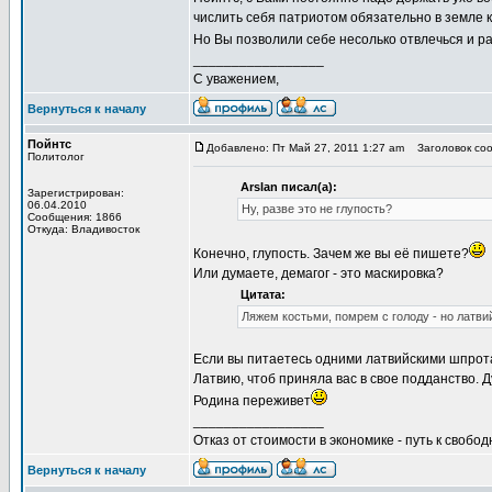
числить себя патриотом обязательно в земле 
Но Вы позволили себе несолько отвлечься и р
_________________
С уважением,
Вернуться к началу
Пойнтс
Добавлено: Пт Май 27, 2011 1:27 am
Заголовок сооб
Политолог
Arslan писал(а):
Зарегистрирован:
06.04.2010
Ну, разве это не глупость?
Сообщения: 1866
Откуда: Владивосток
Конечно, глупость. Зачем же вы её пишете?
Или думаете, демагог - это маскировка?
Цитата:
Ляжем костьми, помрем с голоду - но латв
Если вы питаетесь одними латвийскими шпротам
Латвию, чтоб приняла вас в свое подданство. 
Родина переживет
_________________
Отказ от стоимости в экономике - путь к свобод
Вернуться к началу