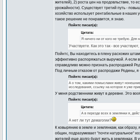
жителей), 2) роста цен на продовльствие, то
урожайности). Существует третий путь - повыш
хозяйство использует рентабельные в наших у
такое решение не понравится, я знаю.
Пойнтс писал(а):
Цитата:
Я ничего ни от кого не требую. Для
Участвуете. Как это так - все участвую
Пойнтс, Вы находитесь в плену расхожих шта
эффективно распоряжаться выручкой. А если в
справедливо можно признать распродажей Ро
Под личным отказом от распродажи Родины, я 
Пойнтс писал(а):
А о том, какими помыслами живут нонешние
исследования, ссылку на которое я уже при
У меня родственники живут в деревне. Это воо
Пойнтс писал(а):
Цитата:
А в перезде всех в землянки я, дей
А нет ли тут демагогии?
К ковырянию в земле и землянкам, как образу
общин, подразумевает "почти натуральное" хозя
жителей еще долго будут жить в землянках. В 