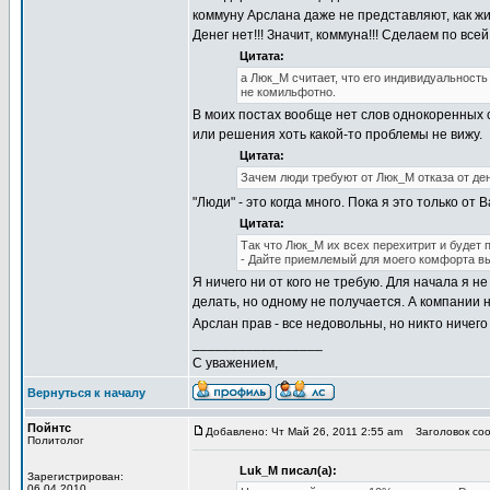
коммуну Арслана даже не представляют, как жив
Денег нет!!! Значит, коммуна!!! Сделаем по всей
Цитата:
а Люк_М считает, что его индивидуальность 
не комильфотно.
В моих постах вообще нет слов однокоренных с
или решения хоть какой-то проблемы не вижу.
Цитата:
Зачем люди требуют от Люк_М отказа от де
"Люди" - это когда много. Пока я это только от
Цитата:
Так что Люк_М их всех перехитрит и будет 
- Дайте приемлемый для моего комфорта в
Я ничего ни от кого не требую. Для начала я н
делать, но одному не получается. А компании не
Арслан прав - все недовольны, но никто ничего
_________________
С уважением,
Вернуться к началу
Пойнтс
Добавлено: Чт Май 26, 2011 2:55 am
Заголовок сооб
Политолог
Luk_M писал(а):
Зарегистрирован:
06.04.2010