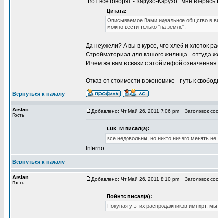
"Вот все говорят - Карузо-Карузо...мне вчерась
Цитата:
Описываемое Вами идеальное общство в вид
можно вести только "на земле".
Да неужели? А вы в курсе, что хлеб и хлопок р
Стройматериал для вашего жилища - оттуда ж
И чем же вам в связи с этой инфой означенная
_________________
Отказ от стоимости в экономике - путь к свобод
Вернуться к началу
Arslan
Добавлено: Чт Май 26, 2011 7:06 pm
Заголовок сооб
Гость
Luk_M писал(а):
все недовольны, но никто ничего менять не 
Inferno
Вернуться к началу
Arslan
Добавлено: Чт Май 26, 2011 8:10 pm
Заголовок сооб
Гость
Пойнтс писал(а):
Покупая у этих распродажников импорт, м