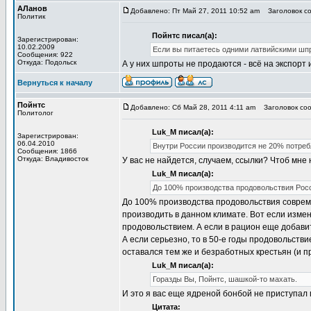
АЛанов
Добавлено: Пт Май 27, 2011 10:52 am
Заголовок соо
Политик
Пойнтс писал(а):
Зарегистрирован:
10.02.2009
Если вы питаетесь одними латвийскими шпро
Сообщения: 922
Откуда: Подольск
А у них шпроты не продаются - всё на экспорт и
Вернуться к началу
Пойнтс
Добавлено: Сб Май 28, 2011 4:11 am
Заголовок сооб
Политолог
Luk_M писал(а):
Зарегистрирован:
06.04.2010
Внутри России производится не 20% потреб
Сообщения: 1866
Откуда: Владивосток
У вас не найдется, случаем, ссылки? Чтоб мне
Luk_M писал(а):
До 100% производства продовольствия Росси
До 100% производства продовольствия соврем
производить в данном климате. Вот если изме
продовольствием. А если в рацион еще добавит
А если серьезно, то в 50-е годы продовольств
оставался тем же и безработных крестьян (и 
Luk_M писал(а):
Горазды Вы, Пойнтс, шашкой-то махать.
И это я вас еще ядреной бонбой не приступал п
Цитата: