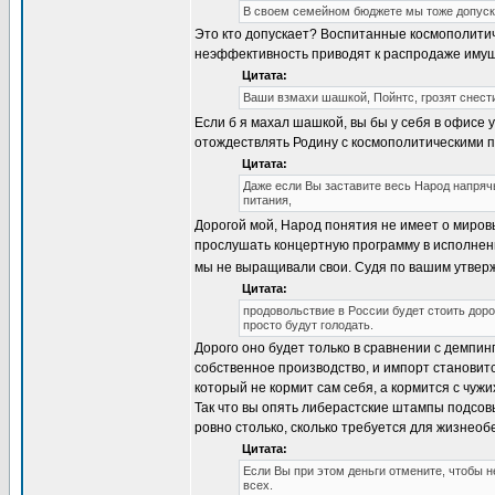
В своем семейном бюджете мы тоже допуск
Это кто допускает? Воспитанные космополитич
неэффективность приводят к распродаже имуще
Цитата:
Ваши взмахи шашкой, Пойнтс, грозят снести
Если б я махал шашкой, вы бы у себя в офисе 
отождествлять Родину с космополитическими 
Цитата:
Даже если Вы заставите весь Народ напряч
питания,
Дорогой мой, Народ понятия не имеет о миров
прослушать концертную программу в исполнени
мы не выращивали свои. Судя по вашим утверж
Цитата:
продовольствие в России будет стоить доро
просто будут голодать.
Дорого оно будет только в сравнении с демпин
собственное производство, и импорт становит
который не кормит сам себя, а кормится с чужих
Так что вы опять либерастские штампы подсов
ровно столько, сколько требуется для жизнеоб
Цитата:
Если Вы при этом деньги отмените, чтобы н
всех.