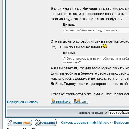
Я с вас удивляюсь. Неужели вы серьезно счита
по высоте, в каком соотношении сравнивать, е
сколько труда затратил, столько продукта и пр
Цитата:
Самые слабые опять будут голодать.
Это вы до чего договорились - в закрытой эк
Эх, шашка по вам точно плачет
Цитата:
Я Вас спросил, для того чтобы числить себ
остальных?
А я вам ответил, что для этого нужно любить Ро
Если вы любите и бережете свою семью, свой до
ковыряетесь в дерьме и не находите это непот
Любить Родину - значит, распространять на её
_________________
Отказ от стоимости в экономике - путь к свобод
Вернуться к началу
Показать сообщения:
Список форумов malchish.org
->
Вопросы