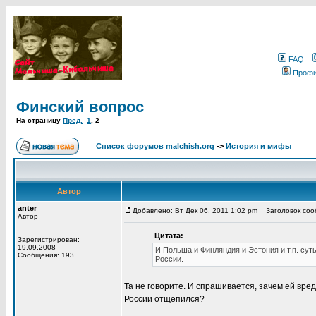
FAQ
Проф
Финский вопрос
На страницу
Пред.
1
,
2
Список форумов malchish.org
->
История и мифы
Автор
anter
Добавлено: Вт Дек 06, 2011 1:02 pm
Заголовок сооб
Автор
Цитата:
Зарегистрирован:
19.09.2008
И Польша и Финляндия и Эстония и т.п. су
Сообщения: 193
России.
Та не говорите. И спрашивается, зачем ей вред
России отщепился?