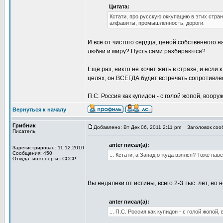
Цитата:
Кстати, про русскую оккупацию в этих стран
алфавиты, промышленность, дороги.
И всё от чистого сердца, ценой собственного н
любви и миру? Пусть сами разбираются?
Ещё раз, никто не хочет жить в страхе, и если
целях, он ВСЕГДА будет встречать сопротивле
П.С. Россия как купидон - с голой жопой, воору
Вернуться к началу
Грибник
Добавлено: Вт Дек 06, 2011 2:11 pm
Заголовок сооб
Писатель
anter писал(а):
Зарегистрирован: 11.12.2010
Сообщения: 450
... Кстати, а Запад откуда взялся? Тоже на
Откуда: инженер из СССР
Вы недалеки от истины, всего 2-3 тыс. лет, н
anter писал(а):
... П.С. Россия как купидон - с голой жопой