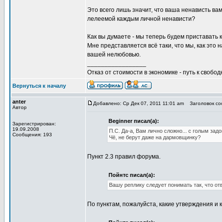
Это всего лишь значит, что ваша ненависть ва
лелеемой каждым личной ненависти?
Как вы думаете - мы теперь будем приставать 
Мне представляется всё таки, что мы, как это 
вашей нелюбовью.
_________________
Отказ от стоимости в экономике - путь к свобод
Вернуться к началу
anter
Добавлено: Ср Дек 07, 2011 11:01 am
Заголовок соо
Автор
Beginner писал(а):
Зарегистрирован:
19.09.2008
П.С. Да-а, Вам лично сложно... с голым задо
Сообщения: 193
Чё, не берут даже на дармовщинку?
Пункт 2.3 правил форума.
Пойнтс писал(а):
Вашу реплику следует понимать так, что о
По пунктам, пожалуйста, какие утверждения и