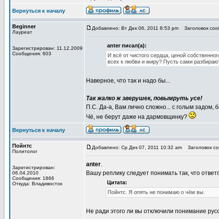
Вернуться к началу
Beginner
Добавлено: Вт Дек 06, 2011 8:53 pm
Заголовок сооб
Лауреат
anter писал(а):
Зарегистрирован: 11.12.2009
Сообщения: 603
И всё от чистого сердца, ценой собственног
всех к любви и миру? Пусть сами разбираю
Наверное, что так и надо бы...
Так жалко ж зверушек, повымруть усе!
П.С. Да-а, Вам лично сложно... с голым задом, 
Чё, не берут даже на дармовщинку?
Вернуться к началу
Пойнтс
Добавлено: Ср Дек 07, 2011 10:32 am
Заголовок соо
Политолог
anter
.
Зарегистрирован:
Вашу реплику следует понимать так, что отве
06.04.2010
Сообщения: 1866
Цитата:
Откуда: Владивосток
Пойнтс. Я опять не понимаю о чём вы.
Не ради этого ли вы отключили понимание рус