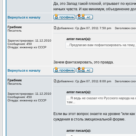
Да, это Запад такой плохой, отрывает по кусо
ничьих чувств. И как минимум, объединение д
Вернуться к началу
Грибник
Добавлено: Ср Дек 07, 2011 7:50 pm
Заголовок сооб
Писатель
anter писал(а):
Зарегистрирован: 11.12.2010
Сообщения: 450
...Предлагаю вам пофантазировать на тему,
Откуда: инженер из СССР
Зачем фантазировать, это правда.
Вернуться к началу
Грибник
Добавлено: Ср Дек 07, 2011 8:00 pm
Заголовок сооб
Писатель
anter писал(а):
Зарегистрирован: 11.12.2010
Сообщения: 450
... Я ведь не сказал что Русского народа н
Откуда: инженер из СССР
там...
Если вы этот вопрос знаете на уровне "или как
суждения в столь эмоциональной форме.
anter писал(а):