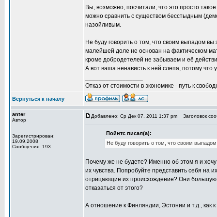
Вы, возможно, посчитали, что это просто так
можно сравнить с существом бесстыдным (дем
назойливым.
Не буду говорить о том, что своим выпадом вы 
малейшей доле не основан на фактическом мате
кроме добродетелей не забываем и её действи
А вот ваша ненависть к ней слепа, потому что
_________________
Отказ от стоимости в экономике - путь к свобод
Вернуться к началу
anter
Добавлено: Ср Дек 07, 2011 1:37 pm
Заголовок сооб
Автор
Пойнтс писал(а):
Зарегистрирован:
19.09.2008
Не буду говорить о том, что своим выпадом
Сообщения: 193
Почему же не будете? Именно об этом я и хочу
их чувства. Попробуйте представить себя на их
отрицающие их происхождение? Они большую ча
отказаться от этого?
А отношение к Финляндии, Эстонии и т.д., как 