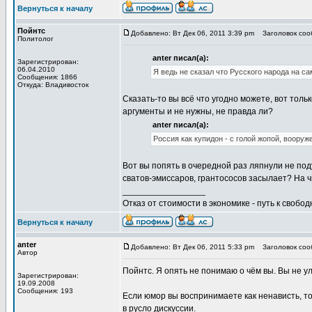
Вернуться к началу
Пойнтс
Добавлено: Вт Дек 06, 2011 3:39 pm
Заголовок сооб
Политолог
anter писал(а):
Зарегистрирован:
06.04.2010
Я ведь не сказал что Русского народа на са
Сообщения: 1866
Откуда: Владивосток
Сказать-то вы всё что угодно можете, вот толь
аргументы и не нужны, не правда ли?
anter писал(а):
Россия как купидон - с голой жопой, вооруж
Вот вы попять в очередной раз ляпнули не поду
сватов-эмиссаров, грантососов засылает? На ч
_________________
Отказ от стоимости в экономике - путь к свобод
Вернуться к началу
anter
Добавлено: Вт Дек 06, 2011 5:33 pm
Заголовок сооб
Автор
Пойнтс. Я опять не понимаю о чём вы. Вы не ул
Зарегистрирован:
19.09.2008
Сообщения: 193
Если юмор вы воспринимаете как ненависть, то 
в русло дискуссии.