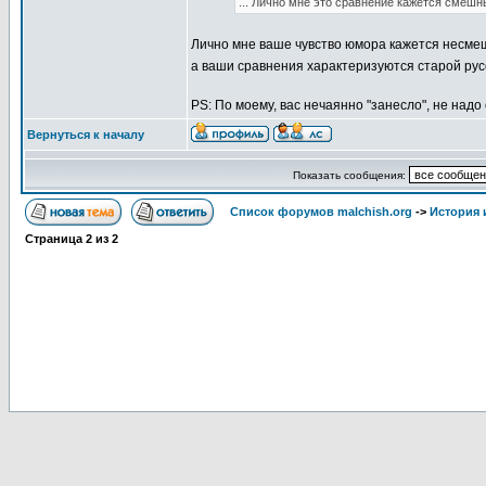
... Лично мне это сравнение кажется смешны
Лично мне ваше чувство юмора кажется несме
а ваши сравнения характеризуются старой русс
PS: По моему, вас нечаянно "занесло", не надо
Вернуться к началу
Показать сообщения:
Список форумов malchish.org
->
История
Страница
2
из
2