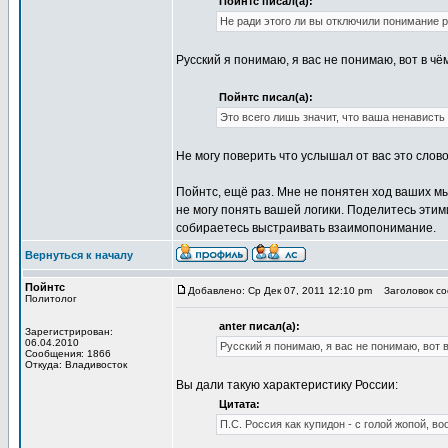
Пойнтс писал(а):
Не ради этого ли вы отключили понимание 
Русский я понимаю, я вас не понимаю, вот в чё
Пойнтс писал(а):
Это всего лишь значит, что ваша ненавист
Не могу поверить что услышал от вас это слов
Пойнтс, ещё раз. Мне не понятен ход ваших м
не могу понять вашей логики. Поделитесь этим
собираетесь выстраивать взаимопонимание.
Вернуться к началу
Пойнтс
Добавлено: Ср Дек 07, 2011 12:10 pm
Заголовок соо
Политолог
anter писал(а):
Зарегистрирован:
06.04.2010
Русский я понимаю, я вас не понимаю, вот в
Сообщения: 1866
Откуда: Владивосток
Вы дали такую характеристику России:
Цитата:
П.С. Россия как купидон - с голой жопой, в