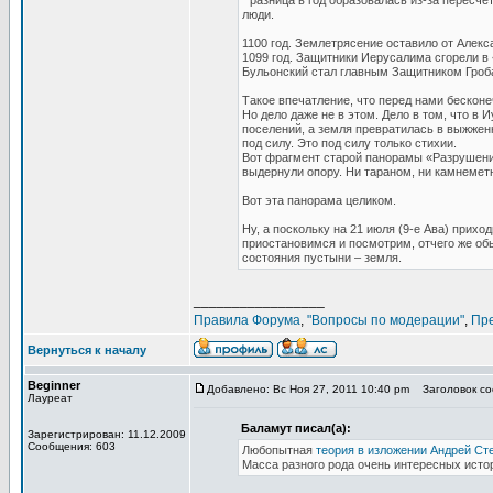
* разница в год образовалась из-за пересче
люди.
1100 год. Землетрясение оставило от Алекс
1099 год. Защитники Иерусалима сгорели в 
Бульонский стал главным Защитником Гроба
Такое впечатление, что перед нами бесконе
Но дело даже не в этом. Дело в том, что в И
поселений, а земля превратилась в выжженн
под силу. Это под силу только стихии.
Вот фрагмент старой панорамы «Разрушение
выдернули опору. Ни тараном, ни камнеметн
Вот эта панорама целиком.
Ну, а поскольку на 21 июля (9-е Ава) прих
приостановимся и посмотрим, отчего же об
состояния пустыни – земля.
_________________
Правила Форума
,
"Вопросы по модерации"
,
Пр
Вернуться к началу
Beginner
Добавлено: Вс Ноя 27, 2011 10:40 pm
Заголовок соо
Лауреат
Баламут писал(а):
Зарегистрирован: 11.12.2009
Сообщения: 603
Любопытная
теория в изложении Андрей Ст
Масса разного рода очень интересных исто