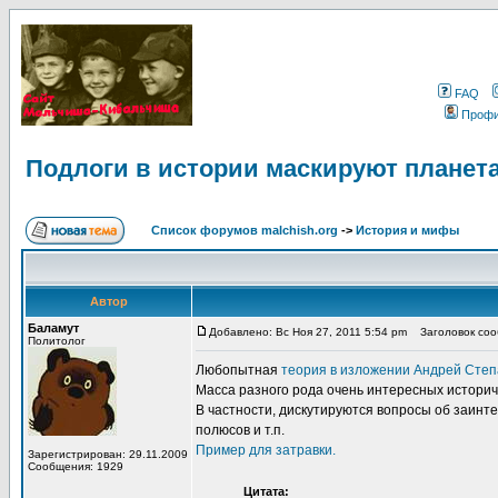
FAQ
Проф
Подлоги в истории маскируют планет
Список форумов malchish.org
->
История и мифы
Автор
Баламут
Добавлено: Вс Ноя 27, 2011 5:54 pm
Заголовок сооб
Политолог
Любопытная
теория в изложении Андрей Степ
Масса разного рода очень интересных историч
В частности, дискутируются вопросы об заинт
полюсов и т.п.
Пример для затравки.
Зарегистрирован: 29.11.2009
Сообщения: 1929
Цитата: