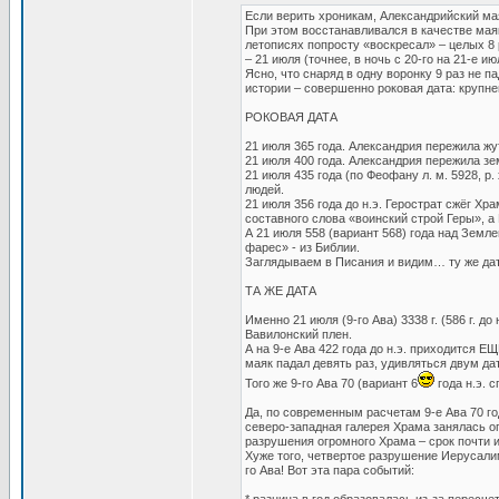
Если верить хроникам, Александрийский маяк 
При этом восстанавливался в качестве маяка
летописях попросту «воскресал» – целых 8 р
– 21 июля (точнее, в ночь с 20-го на 21-е и
Ясно, что снаряд в одну воронку 9 раз не п
истории – совершенно роковая дата: крупне
РОКОВАЯ ДАТА
21 июля 365 года. Александрия пережила жу
21 июля 400 года. Александрия пережила зе
21 июля 435 года (по Феофану л. м. 5928, р
людей.
21 июля 356 года до н.э. Герострат сжёг Х
составного слова «воинский строй Геры», а
А 21 июля 558 (вариант 568) года над Зем
фарес» - из Библии.
Заглядываем в Писания и видим… ту же дат
ТА ЖЕ ДАТА
Именно 21 июля (9-го Ава) 3338 г. (586 г. 
Вавилонский плен.
А на 9-е Ава 422 года до н.э. приходится 
маяк падал девять раз, удивляться двум дат
Того же 9-го Ава 70 (вариант 6
года н.э. 
Да, по современным расчетам 9-е Ава 70 год
северо-западная галерея Храма занялась о
разрушения огромного Храма – срок почти 
Хуже того, четвертое разрушение Иерусали
го Ава! Вот эта пара событий: