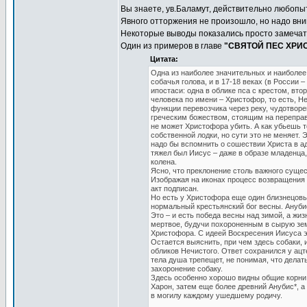
Вы знаете, ув.Баламут, действительно любопы
Явного отторжения не произошло, но надо вни
Некоторые выводы показались просто замечат
Один из примеров в главе
"СВЯТОЙ ПЕС ХРИ
Цитата:
Одна из наиболее значительных и наиболее 
собачья голова, и в 17-18 веках (в России 
ипостаси: одна в облике пса с крестом, вт
человека по имени – Христофор, то есть, 
функции перевозчика через реку, чудотвор
греческим божеством, стоящим на переправе
не может Христофора убить. А как убьешь т
собственной лодки, но сути это не меняет.
надо бы вспомнить о сошествии Христа в ад
тяжел был Иисус – даже в образе младенца,
колена.
Ясно, что преклонение столь важного сущест
Изображая на иконах процесс возвращения И
акт подписан.
Но есть у Христофора еще один близнецовый
нормальный крестьянский бог весны. Анубис 
Это – и есть победа весны над зимой, а жи
мертвое, будучи похороненным в сырую земл
Христофора. С идеей Воскресения Иисуса э
Остается выяснить, при чем здесь собаки, 
обликов Нечистого. Ответ сохранился у ацте
тела душа трепещет, не понимая, что делат
захоронение собаку.
Здесь особенно хорошо видны общие корни 
Харон, затем еще более древний Анубис*, а
в могилу каждому ушедшему родичу.