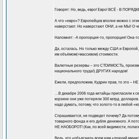
Говорят: Но, ведь, евро! Евро! ВСЁ - В ПОРЯДК
А что «евро»? Европейцев вполне можно с этим
наверстают. Но наверстают ОНИ, а не МЫ! О ч
Напомнят: -А пропорция-то, пропорция! Она-то
Да, осталась. Но только между США и Европой,
им объёмом(=массивом) стоимости.
Валютные резервы – это СТОИМОСТЬ, произве
национального труда!) ДРУГИХ народов!
Ежели, предположим, Кудрин прав, то это – НЕ 
…В декабре 2006 года китайцы пригласили к се
корзине они уже потеряли 300 млрд. долларов.
надо думать, потому, что золото-то в любой «к
Спрашивается, не подведет почему? Да потому
товарного фонда и его дубля денежного. А по
НЕ НАОБОРОТ! (Как, по всей видимости, полаг
Ведь, что «объяснил» всем нам «лучший минист