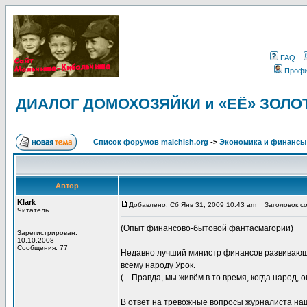
FAQ
Проф
ДИАЛОГ ДОМОХОЗЯЙКИ и «ЕЁ» ЗОЛ
Список форумов malchish.org
->
Экономика и финансы
Автор
Klark
Добавлено: Сб Янв 31, 2009 10:43 am
Заголовок с
Читатель
(Опыт финансово-бытовой фантасмагории)
Зарегистрирован:
10.10.2008
Сообщения: 77
Недавно лучший министр финансов развивающ
всему народу Урок.
(…Правда, мы живём в то время, когда народ, ок
В ответ на тревожные вопросы журналиста на