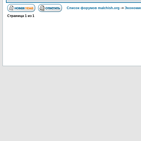
Список форумов malchish.org
->
Экономи
Страница
1
из
1