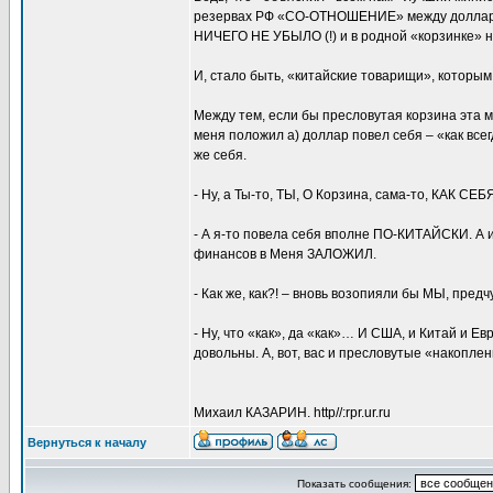
резервах РФ «СО-ОТНОШЕНИЕ» между доллар
НИЧЕГО НЕ УБЫЛО (!) и в родной «корзинке» 
И, стало быть, «китайские товарищи», которы
Между тем, если бы пресловутая корзина эта мо
меня положил а) доллар повел себя – «как все
же себя.
- Ну, а Ты-то, ТЫ, О Корзина, сама-то, КАК С
- А я-то повела себя вполне ПО-КИТАЙСКИ. А 
финансов в Меня ЗАЛОЖИЛ.
- Как же, как?! – вновь возопияли бы МЫ, пред
- Ну, что «как», да «как»… И США, и Китай и Е
довольны. А, вот, вас и пресловутые «накоп
Михаил КАЗАРИН. http//:rpr.ur.ru
Вернуться к началу
Показать сообщения: