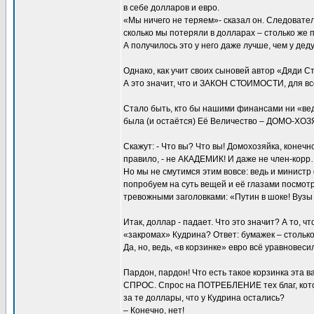
в себе долларов и евро.
«Мы ничего не теряем»- сказал он. Следовате
сколько мы потеряли в долларах – столько же п
А получилось это у него даже лучше, чем у д
Однако, как учит своих сыновей автор «Дяд
А это значит, что и ЗАКОН СТОИМОСТИ, для все
Стало быть, кто бы нашими финансами ни «веда
была (и остаётся) Её Величество – ДОМО-ХОЗЯ
Скажут: - Что вы? Что вы! Домохозяйка, конечн
правило, - не АКАДЕМИК! И даже не член-кор
Но мы не смутимся этим вовсе: ведь и министр
попробуем на суть вещей и её глазами посмотр
тревожными заголовками: «Путин в шоке! Вузы 
Итак, доллар - падает. Что это значит? А то, 
«закромах» Кудрина? Ответ: бумажек – столько
Да, но, ведь, «в корзинке» евро всё уравновеси
Пардон, пардон! Что есть такое корзинка эта
СПРОС. Спрос на ПОТРЕБЛЕНИЕ тех благ, котор
за те доллары, что у Кудрина остались?
– Конечно, нет!