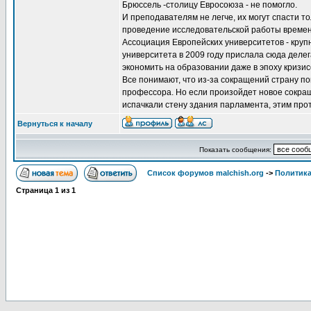
Брюссель -столицу Евросоюза - не помогло.
И преподавателям не легче, их могут спасти т
проведение исследовательской работы времени
Ассоциация Европейских университетов - круп
университета в 2009 году прислала сюда деле
экономить на образовании даже в эпоху кризис
Все понимают, что из-за сокращений страну пок
профессора. Но если произойдет новое сокращ
испачкали стену здания парламента, этим прот
Вернуться к началу
Показать сообщения:
Список форумов malchish.org
->
Политика
Страница
1
из
1