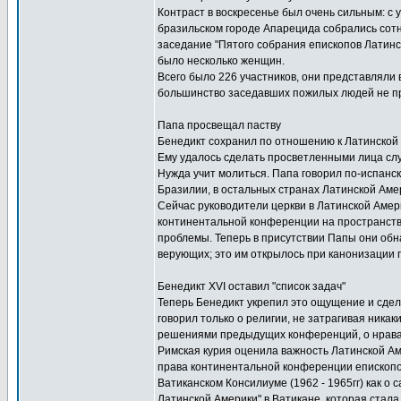
Контраст в воскресенье был очень сильным: с 
бразильском городе Апарецида собрались сотн
заседание "Пятого собрания епископов Латинск
было несколько женщин.
Всего было 226 участников, они представляли
большинство заседавших пожилых людей не пр
Папа просвещал паству
Бенедикт сохранил по отношению к Латинской
Ему удалось сделать просветленными лица слу
Нужда учит молиться. Папа говорил по-испански
Бразилии, в остальных странах Латинской Амер
Сейчас руководители церкви в Латинской Амер
континентальной конференции на пространстве
проблемы. Теперь в присутствии Папы они обн
верующих; это им открылось при канонизации 
Бенедикт XVI оставил "список задач"
Теперь Бенедикт укрепил это ощущение и сдел
говорил только о религии, не затрагивая ника
решениями предыдущих конференций, о нравах 
Римская курия оценила важность Латинской Ам
права континентальной конференции епископов 
Ватиканском Консилиуме (1962 - 1965гг) как о
Латинской Америки" в Ватикане, которая стал