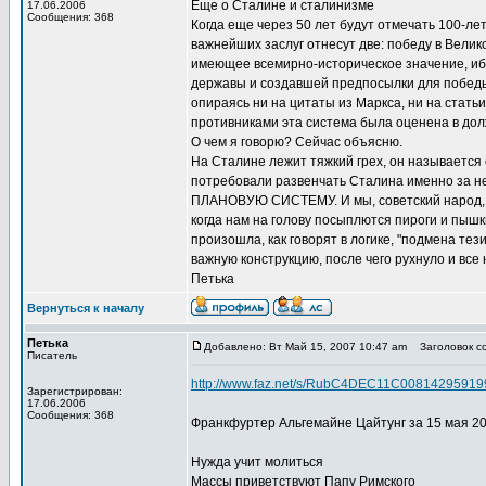
Еще о Сталине и сталинизме
17.06.2006
Сообщения: 368
Когда еще через 50 лет будут отмечать 100-лет
важнейших заслуг отнесут две: победу в Велик
имеющее всемирно-историческое значение, ибо
державы и создавшей предпосылки для победы 
опираясь ни на цитаты из Маркса, ни на статьи
противниками эта система была оценена в дол
О чем я говорю? Сейчас объясню.
На Сталине лежит тяжкий грех, он называется о
потребовали развенчать Сталина именно за нег
ПЛАНОВУЮ СИСТЕМУ. И мы, советский народ, к
когда нам на голову посыплются пироги и пышк
произошла, как говорят в логике, "подмена тез
важную конструкцию, после чего рухнуло и все 
Петька
Вернуться к началу
Петька
Добавлено: Вт Май 15, 2007 10:47 am
Заголовок со
Писатель
http://www.faz.net/s/RubC4DEC11C00814295
Зарегистрирован:
17.06.2006
Сообщения: 368
Франкфуртер Альгемайне Цайтунг за 15 мая 20
Нужда учит молиться
Массы приветствуют Папу Римского