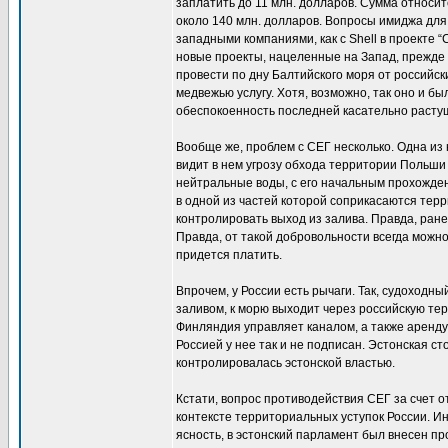
заплатить до 11 млн. долларов. Сумма относи
около 140 млн. долларов. Вопросы имиджа для
западными компаниями, как с Shell в проекте 
новые проекты, нацеленные на Запад, прежде в
провести по дну Балтийского моря от российски
медвежью услугу. Хотя, возможно, так оно и 
обеспокоенность последней касательно растущ
Вообще же, проблем с СЕГ несколько. Одна из 
видит в нем угрозу обхода территории Польши
нейтральные воды, с его начальным прохождени
в одной из частей которой соприкасаются тер
контролировать выход из залива. Правда, ран
Правда, от такой добровольности всегда можно
придется платить.
Впрочем, у России есть рычаги. Так, судоходн
заливом, к морю выходит через российскую те
Финляндия управляет каналом, а также арендует
Россией у нее так и не подписан. Эстонская с
контролировалась эстонской властью.
Кстати, вопрос противодействия СЕГ за счет 
контексте территориальных уступок России. Ин
ясность, в эстонский парламент был внесен про