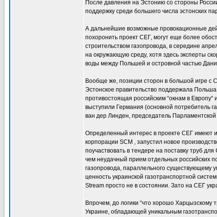
После давления на Эстонию со стороны России,
поддержку среди большего числа эстонских па
А дальнейшие возможные провокационные дейс
похоронить проект СЕГ, могут еще более обост
строительством газопровода, в середине апре
на окружающую среду, хотя здесь эксперты ско
воды между Польшей и островной частью Дани
Вообще же, позиции сторон в большой игре с 
Эстонское правительство поддержала Польша 
противостоящая российским “окнам в Европу“ и
выступили Германия (основной потребитель га
ван дер Линден, председатель Парламентской
Определенный интерес в проекте СЕГ имеют и
корпорации SCM , запустил новое производство
поучаствовать в тендере на поставку труб для
чем неудачный прием отдельных российских по
газопровода, параллельного существующему ук
ценность украинской газотранспортной систе
Stream просто не в состоянии. Зато на СЕГ ук
Впрочем, до логики “что хорошо Харцызскому 
Украине, обладающей уникальным газотранспор