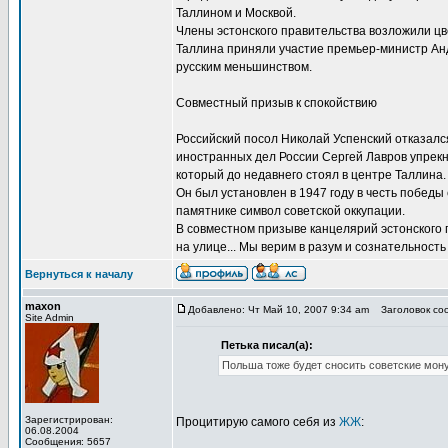
Таллином и Москвой.
Члены эстонского правительства возложили цв
Таллина приняли участие премьер-министр Анд
русским меньшинством.
Совместный призыв к спокойствию
Российский посол Николай Успенский отказался
иностранных дел России Сергей Лавров упрекн
который до недавнего стоял в центре Таллина.
Он был установлен в 1947 году в честь победы
памятнике символ советской оккупации.
В совместном призыве канцелярий эстонского 
на улице... Мы верим в разум и сознательность
Вернуться к началу
maxon
Добавлено: Чт Май 10, 2007 9:34 am
Заголовок сооб
Site Admin
Петька писал(а):
Польша тоже будет сносить советские мо
Зарегистрирован:
Процитирую самого себя из
ЖЖ
:
06.08.2004
Сообщения: 5657