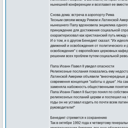
нынешней конференции и возглавил ее вместе
Снова дома: встреча в аэропорту Рима
Тесным связям между Римом и Латинской Амер
нынешнего Папу вдохновила энциклика одного и
принуждение для достижения социальной справ
охарактеризовал как христианский путь между 
И о том, и о другом Бенедикт сказал: "Их ид
движений и освобождения от политического и 
освобождения" с европейских церковных кафе
решении всех проблем путем социальной рево
Папа Иоанн Павел II увидел опасности
Религиозные послания показались ему недост
Латинской Америки объявили "внеочередные де
современня концепция "заботы о душе". На сам
заменяла набожность общественными понятиям
Папа Иоанн Павел II быстро понял по собстве
религиознгых посланий церкви и поспешил на 
годы он не уставал ездить по почти всем лати
руководители!"
Бенедикт стремится к сохранению
Так в октябре 1992 года к четвертому генерал