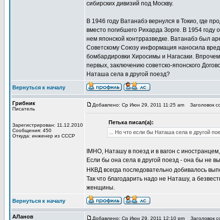
сибирских дивизий под Москву.
В 1946 году Ватанабэ вернулся в Токио, где п
вместо погибшего Рихарда Зорге. В 1954 году
нем японской контрразведке. Ватанабэ был ар
Советскому Союзу информация наносила вред С
бомбардировки Хиросимы и Нагасаки. Впрочем,
первых, заключению советско-японского Догово
Наташа села в другой поезд?
Вернуться к началу
Грибник
Добавлено: Ср Июн 29, 2011 11:25 am
Заголовок со
Писатель
Петька писал(а):
Зарегистрирован: 11.12.2010
Сообщения: 450
... Но что если бы Наташа села в другой по
Откуда: инженер из СССР
IMHO, Наташу в поезд и в вагон с иностранце
Если бы она села в другой поезд - она бы не в
НКВД всегда последовательно добивалось вып
Так что благодарить надо не Наташу, а безве
женщины.
Вернуться к началу
АЛанов
Добавлено: Ср Июн 29, 2011 12:10 pm
Заголовок со