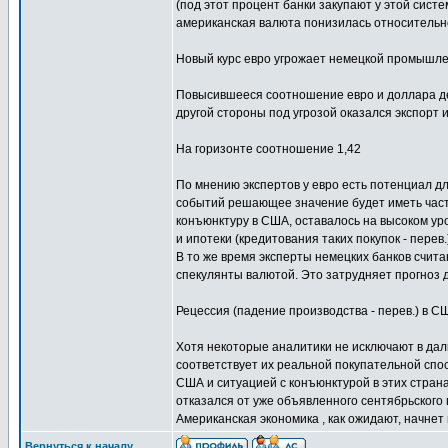
(под этот процент банки закупают у этой сист
американская валюта понизилась относительно
Новый курс евро угрожает немецкой промышл
Повысившееся соотношение евро и доллара де
другой стороны под угрозой оказался экспорт 
На горизонте соотношение 1,42
По мнению экспертов у евро есть потенциал д
событий решающее значение будет иметь част
конъюнктуру в США, оставалось на высоком ур
и ипотеки (кредитования таких покупок - перев.
В то же время эксперты немецких банков счита
спекулянты валютой. Это затрудняет прогноз 
Рецессия (падение производства - перев.) в 
Хотя некоторые аналитики не исключают в дал
соответствует их реальной покупательной спо
США и ситуацией с конъюнктурой в этих стран
отказался от уже объявленного сентябрьского
Американская экономика , как ожидают, начнет
Вернуться к началу