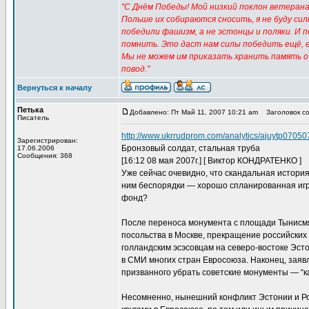
"С Днём Победы! Мой низкий поклон ветеранам
Польше их собираются сносить, я не буду сил
победили фашизм, а не эстонцы и поляки. И 
помнить. Это даст нам силы победить ещё, е
Мы не можем им приказать хранить память о 
повод."
Вернуться к началу
Петька
Добавлено: Пт Май 11, 2007 10:21 am
Заголовок соо
Писатель
http://www.ukrrudprom.com/analytics/ajuytp07050
Зарегистрирован:
Бронзовый солдат, стальная труба
17.06.2006
Сообщения: 368
[16:12 08 мая 2007г.] [ Виктор КОНДРАТЕНКО ]
Уже сейчас очевидно, что скандальная история
ним беспорядки — хорошо спланированная игра
фонд?
После переноса монумента с площади Тынисмя
посольства в Москве, прекращение российских 
голландским эсэсовцам на северо-востоке Эст
в СМИ многих стран Евросоюза. Наконец, заявл
призванного убрать советские монументы — “к
Несомненно, нынешний конфликт Эстонии и Ро