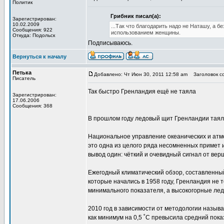
Политик
Грибник писал(а):
Зарегистрирован:
10.02.2009
...Так что благодарить надо не Наташу, а 
Сообщения: 922
использованием женщины.
Откуда: Подольск
Подписываюсь.
Вернуться к началу
Петька
Добавлено: Чт Июн 30, 2011 12:58 am
Заголовок со
Писатель
Так быстро Гренландия ещё не таяла
Зарегистрирован:
17.06.2006
Сообщения: 368
В прошлом году ледовый щит Гренландии таял 
Национальное управление океанических и атм
это одна из целого ряда несомненных примет 
вывод один: чёткий и очевидный сигнал от ве
Ежегодный климатический обзор, составленный 
которые начались в 1958 году, Гренландия не 
минимального показателя, а высокогорные лед
2010 год в зависимости от методологии называ
как минимум на 0,5 ˚C превысила средний пока