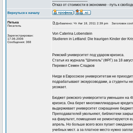
Отказ от стоимости в экономике - путь к свобод
Вернуться к началу
Петька
Добавлено: Чт Авг 18, 2011 2:39 pm
Заголовок сооб
Писатель
Von Caterina Lobenstein
Зарегистрирован:
Studieren in Lettland: Die traurigen Kinder der Kri
17.06.2006
Сообщения: 368
Рижский университет под ударом кризиса.
Статья из журнала "Шпигель" (ФРГ) за 18 август
Перевел Семен Сладков
Нигде в Евросоюзе университетам не приходит
подрабатывают экскурсоводами, а студенты не 
уезжает.
Бюджет рижского университета уменьшен на 48%
кризиса. Она берет многомиллиардные кредиты
выдерживает университет сокращение бюджета 
Преподавателей увольняют, библиотеки закры
на факультет, помещения не ремонтируются еще
апрель. Но больше всего всех пугает ожидани
учебных мест. а за платное место нужно запла