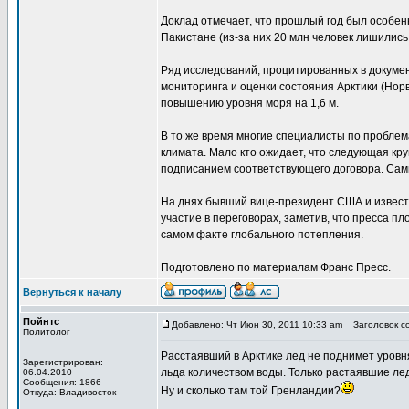
Доклад отмечает, что прошлый год был особен
Пакистане (из-за них 20 млн человек лишились
Ряд исследований, процитированных в докумен
мониторинга и оценки состояния Арктики (Норв
повышению уровня моря на 1,6 м.
В то же время многие специалисты по пробле
климата. Мало кто ожидает, что следующая к
подписанием соответствующего договора. Самм
На днях бывший вице-президент США и извест
участие в переговорах, заметив, что пресса пл
самом факте глобального потепления.
Подготовлено по материалам Франс Пресс.
Вернуться к началу
Пойнтс
Добавлено: Чт Июн 30, 2011 10:33 am
Заголовок со
Политолог
Расстаявший в Арктике лед не поднимет уровн
Зарегистрирован:
льда количеством воды. Только растаявшие лед
06.04.2010
Сообщения: 1866
Ну и сколько там той Гренландии?
Откуда: Владивосток
_________________