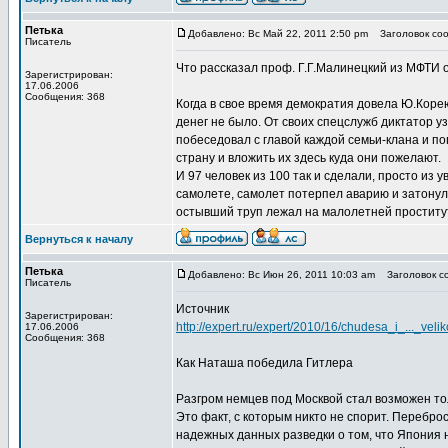
Петька
Добавлено: Вс Май 22, 2011 2:50 pm
Заголовок соо
Писатель
Что рассказал проф. Г.Г.Малинецкий из МФТИ
Зарегистрирован:
17.06.2006
Сообщения: 368
Когда в свое время демократия довела Ю.Корею
денег не было. От своих спецслужб диктатор уз
побеседовал с главой каждой семьи-клана и 
страну и вложить их здесь куда они пожелают.
И 97 человек из 100 так и сделали, просто из
самолете, самолет потерпел аварию и затонул 
остывший труп лежал на малолетней проститут
Вернуться к началу
Петька
Добавлено: Вс Июн 26, 2011 10:03 am
Заголовок со
Писатель
Источник
Зарегистрирован:
http://expert.ru/expert/2010/16/chudesa_i_..._velik
17.06.2006
Сообщения: 368
Как Наташа победила Гитлера
Разгром немцев под Москвой стал возможен тол
Это факт, с которым никто не спорит. Перебро
надежных данных разведки о том, что Япония