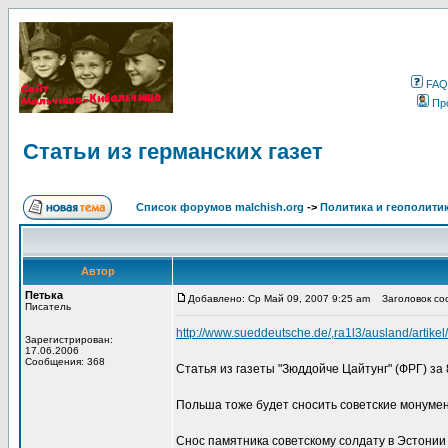
FAQ
Пр
Статьи из германских газет
Список форумов malchish.org
->
Политика и геополити
Автор
Петька
Добавлено: Ср Май 09, 2007 9:25 am
Заголовок соо
Писатель
http://www.sueddeutsche.de/,ra1l3/ausland/artike
Зарегистрирован:
17.06.2006
Сообщения: 368
Статья из газеты "Зюддойче Цайтунг" (ФРГ) за 
Польша тоже будет сносить советские монуме
Снос памятника советскому солдату в Эстонии