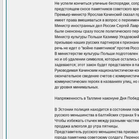
Не успели кончиться уличные беспорядки, соп
предстоящем сносе памятников советского вр
Премьер-министр Ярослав Качинский сказал пр
имеет права вмешиваться в вопрос о переимено
Министр иностранных дел России Сергей Лавро
были сненсены сразу после политического пер
Министр культуры Польши Казимир Уяздовский 
призываю наших русских партнеров к признанию
речь не идет о "войне памятников" против Росс
В министерстве культуры Польши подготовлен 
но и об удалении символов, которые остались
задеваются; этот закон будет представлен в п
Руководимая Качинским националистически-ко
окончательное сведение счетов с коммунисти
коммунистических героях в названиях улиц, 
до уровня минимальных.
Напряженность в Таллине наконуне Дня Побе
В Эстонии полиция находится в состоянии пов
русского меньшинства в балтийских странах 9 
Чтобы избежать стычек между разными частями
продажа алкоголя до утра пятницы.
Представитель русского меньшинства призвал 
города памятника советскому солдату. Перенос