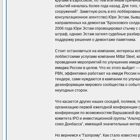
кругами в Евросоюзе, по тем или иным причин
событий началась более года назад. Для того
сооружений”. Заметную роль в его лоббирован
консультационное агентство) Юри Эстам, быв
направленных на демонтаж “Бронзового солдат
2006 года Юри Эстам спровоцировал стычку с 
штраф, однако Эстам затеял судебные разбира
поддержку решения о демонтаже памятника.
Стоит остановиться на компании, интересы ко
лоббистскими услугами компании Mittal Steel,
проведения мероприятий по улучшению имиджа
имиджа России в целом. Что из этого выйдет —
PBN, эффективно работают на имидж России на
тендере, сами нуждаются в кампании по улучш
дезинформации мирового сообщества о событи
неугодных сторон.
Что касается других наших соседей, поляков,
организацию первой ежегодной конференции о
конференции по возможностям Варшавской фон
комитета IPO и инвестиционной группы “Альтер
союз Донбасса”, имеющей значительные интере
Но вернемся к “Газпрому”. Как стало известно