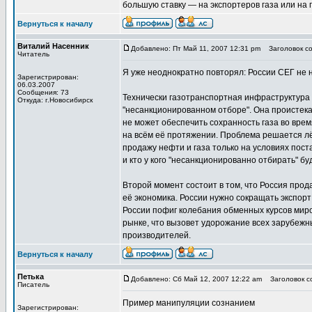
большую ставку — на экспортеров газа или на
Вернуться к началу
Виталий Насенник
Добавлено: Пт Май 11, 2007 12:31 pm
Заголовок со
Читатель
Я уже неоднократно повторял: России СЕГ не 
Зарегистрирован:
06.03.2007
Сообщения: 73
Технически газотранспортная инфраструктура
Откуда: г.Новосибирск
"несанкционированном отборе". Она проистекае
не может обеспечить сохранность газа во вре
на всём её протяжении. Проблема решается лёг
продажу нефти и газа только на условиях пост
и кто у кого "несанкционированно отбирать" бу
Второй момент состоит в том, что Россия прод
её экономика. России нужно сокращать экспорт
России пофиг колебания обменных курсов мир
рынке, что вызовет удорожание всех зарубежн
производителей.
Вернуться к началу
Петька
Добавлено: Сб Май 12, 2007 12:22 am
Заголовок со
Писатель
Пример манипуляции сознанием
Зарегистрирован: