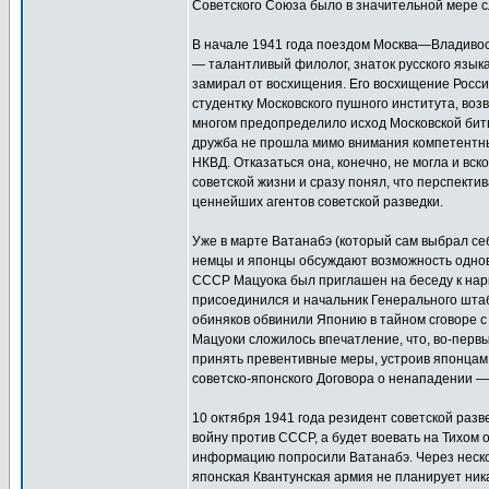
Советского Союза было в значительной мере сл
В начале 1941 года поездом Москва—Владивос
— талантливый филолог, знаток русского язык
замирал от восхищения. Его восхищение Росси
студентку Московского пушного института, воз
многом предопределило исход Московской битвы
дружба не прошла мимо внимания компетентны
НКВД. Отказаться она, конечно, не могла и вс
советской жизни и сразу понял, что перспекти
ценнейших агентов советской разведки.
Уже в марте Ватанабэ (который сам выбрал с
немцы и японцы обсуждают возможность однов
СССР Мацуока был приглашен на беседу к нарк
присоединился и начальник Генерального штаб
обиняков обвинили Японию в тайном сговоре с 
Мацуоки сложилось впечатление, что, во-первы
принять превентивные меры, устроив японцам 
советско-японского Договора о ненападении —
10 октября 1941 года резидент советской разв
войну против СССР, а будет воевать на Тихом
информацию попросили Ватанабэ. Через неско
японская Квантунская армия не планирует ник