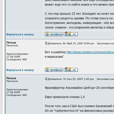
христианизации Америки, все еще обсуждалась 
может еще что-то найти новое и что можно при
С тех пор прошло 15 лет. Бенедикт не хочет н
сохранить рецепты церкви. По этому опыту он 
богослужение, молодежь, неверующие - обо все
троне: главное - это искренняя молитва и обра
Вернуться к началу
Петька
Добавлено: Вт Май 15, 2007 8:00 pm
Заголовок соо
Писатель
Вот и рамблер
http://www.rambler.ru/news/cultur
Зарегистрирован:
и марксизма".
17.06.2006
Сообщения: 368
Вернуться к началу
Петька
Добавлено: Чт Сен 20, 2007 1:45 pm
Заголовок сооб
Писатель
Франкфуртер Альгемайне Цейтцнг 20 сентября
Зарегистрирован:
17.06.2006
Сообщения: 368
Евро превзошло планку 1,4
После того, как в США был снижен банковский 
Из-за "турбулентности" на финансовых рынках