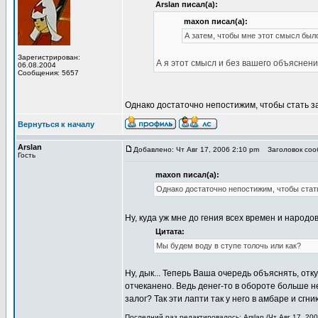
Arslan писал(а):
maxon писал(а):
А затем, чтобы мне этот смысл был
Зарегистрирован:
А я этот смысл и без вашего объяснен
06.08.2004
Сообщения: 5657
Однако достаточно непостижим, чтобы стать з
Вернуться к началу
Arslan
Добавлено: Чт Авг 17, 2006 2:10 pm
Заголовок сооб
Гость
maxon писал(а):
Однако достаточно непостижим, чтобы стат
Ну, куда уж мне до гения всех времен и наро
Цитата:
Мы будем воду в ступе толочь или как?
Ну, дык... Теперь Ваша очередь объяснять, от
отчеканено. Ведь денег-то в обороте больше н
залог? Так эти лапти так у него в амбаре и сг
Последний раз редактировалось: Arslan (Чт Авг 17, 200