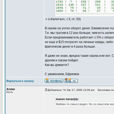
1792 ! ? ! 236 ! 209 ! 
1818 ! 148 ! 137 ! 121 !
1846 ! 79 ! 71 ! 34 !
1856 ! 70 ! 58 ! 27 
--------------------------------
.»
(«Капитал», т.3, гл. 33)
В сказке не учтен оборот денег. Ежемесячно п
Т.е. мы тратим в 12 раз больше, чем есть налич
Если предприниматель работает с 5% с оборота,
но еще и $15 потратит на личные нужды, либо 
фактически денег в 4 раза больше.
Я даже не знаю, вредна такая сказка или нет. 
другим и сказка пойдет.
Как вы думаете?
С уважением, Ефремов.
Вернуться к началу
Arslan
Добавлено: Чт Авг 17, 2006 12:06 pm
Заголовок соо
Гость
maxon писал(а):
Фабиан-то смысл видел. Но со смыслом мо