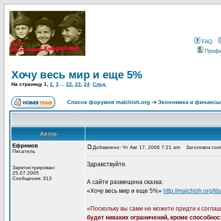
FAQ
Проф
Хочу весь мир и еще 5%
На страницу
1
,
2
,
3
...
22
,
23
,
24
След.
Список форумов malchish.org
->
Экономика и финансы
Автор
Ефремов
Добавлено: Чт Авг 17, 2006 7:21 am
Заголовок сооб
Писатель
Здравствуйте.
Зарегистрирован:
25.07.2005
Сообщения: 313
А сайте размещена сказка:
«Хочу весь мир и еще 5%»
http://malchish.org/l
«Поскольку вы сами не можете придти к согла
будет никаких ограничений, кроме способнос