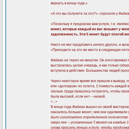
вернуть в конце года.»
«А что вы получите за это?»- спросили у Фабиа
«Поскольку я предлагаю вам услуги, т.е. являю
монет, которые каждый из вас возьмет у меня
задолженность. Эти 5 монет будут платой мне
Никто не мог предложить ничего другого, и кро
«Приходите на это же место в следующую пятн
Фабиан не терял ни минутки. Он изготавливал м
выстроилась целая очередь, и как только губе
вступила в действие. Большинство людей проси
Через некоторое время все пришли к выводу, ч
или «долларов» из золота. Стоимость каждой в
сколько труда пришлось потратить, чтобы прои
была высокой, если нет – низкой.
<...>
В конце года Фабиан вышел из своей мастерско
оказалось больше монет, чем они одалживали у
было изготовлено определенное количество мо
сверх нее – условленные 5 монет на каждые 1
снова просить деньги в долг, чтобы продолж