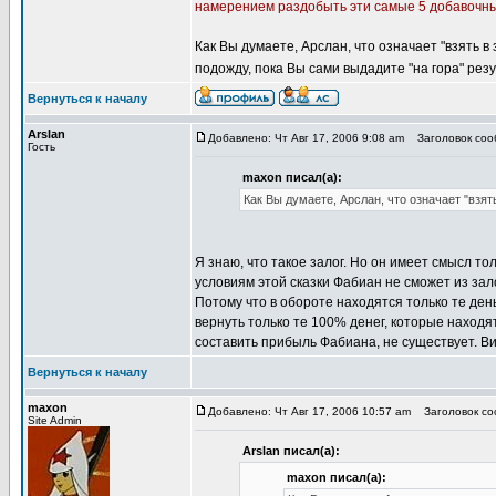
намерением раздобыть эти самые 5 добавочных
Как Вы думаете, Арслан, что означает "взять в
подожду, пока Вы сами выдадите "на гора" резу
Вернуться к началу
Arslan
Добавлено: Чт Авг 17, 2006 9:08 am
Заголовок сооб
Гость
maxon писал(а):
Как Вы думаете, Арслан, что означает "взять
Я знаю, что такое залог. Но он имеет смысл то
условиям этой сказки Фабиан не сможет из зало
Потому что в обороте находятся только те ден
вернуть только те 100% денег, которые находя
составить прибыль Фабиана, не существует. В
Вернуться к началу
maxon
Добавлено: Чт Авг 17, 2006 10:57 am
Заголовок соо
Site Admin
Arslan писал(а):
maxon писал(а):