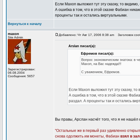
Если Maxon выложил тут эту сказку, то видимо,
А ошибка в том, что в этой сказке Фабиан ника
проценты так и остались виртуальными.
Вернуться к началу
maxon
Добавлено: Чт Авг 17, 2006 8:38 am
Заголовок сооб
Site Admin
Arslan писал(а):
Ефремов писал(а):
Вопрос экономическим знатока: в ч
Maxon, на Вас надежда!!!
Зарегистрирован:
С уважением, Ефремов.
06.08.2004
Сообщения: 5657
Если Maxon выложил тут эту сказку, то 
А ошибка в том, что в этой сказке Фаби
раздал. А проценты так и остались ви
Вы правы, Арслан насчёт того, что я не нашёл
"Остальные же в первый раз удивленно открыли 
снова одолжить им монеты, Фабиан
взял в зал