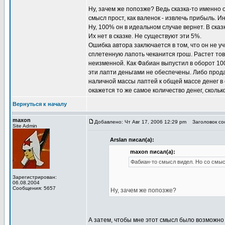
Ну, зачем же попозже? Ведь сказка-то именно 
смысл прост, как валенок - извлечь прибыль. И
Ну, 100% он в идеальном случае вернет. В ска
Их нет в сказке. Не существуют эти 5%.
Ошибка автора заключается в том, что он не у
сплетенную лапоть чеканится грош. Растет тов
неизменной. Как Фабиан выпустил в оборот 100
эти лапти деньгами не обеспечены. Либо прода
наличной массы лаптей к общей массе денег в 
окажется то же самое количество денег, скольк
Вернуться к началу
maxon
Добавлено: Чт Авг 17, 2006 12:29 pm
Заголовок соо
Site Admin
Arslan писал(а):
maxon писал(а):
Фабиан-то смысл видел. Но со смы
Зарегистрирован:
06.08.2004
Сообщения: 5657
Ну, зачем же попозже?
А затем, чтобы мне этот смысл было возможн