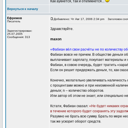
Как аукнется, так и откликнется...
Вернуться к началу
Ефремов
Добавлено: Чт Авг 17, 2006 2:34 pm
Заголовок сооб
Писатель
Здравствуйте.
Зарегистрирован:
25.07.2005
Сообщения: 313
maxon
«Фабиан вёл свои расчёты не по количеству о
Фабиан вовсе не причем. В обществе деньги о
выплачивает зарплату, покупает материалы и 
Фабиан, в совою очередь, будет тратить «зараб
Если он решит придержать деньги, то, как сказ
Конечно, желательно увеличивать наличность с
с процентами можно и при неизменной наличнос
деньги; n – количество оборотов.
Или автор об этом не знает, или специально н
Кстати, Фабиан сказал:
«Не будет никаких огра
в течение которого будет сохранять эту задол
Разумно не брать всю сумму. Брать по мере не
так же ускорит оборот средств.