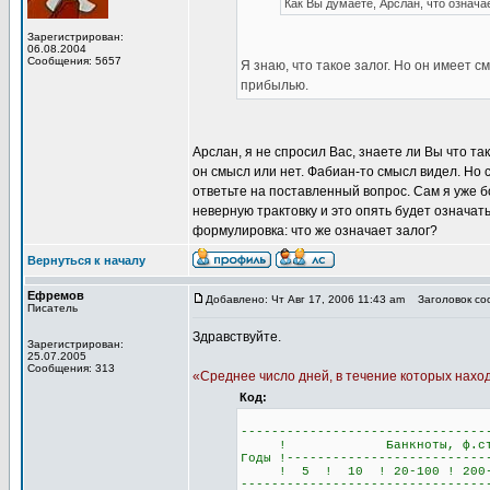
Как Вы думаете, Арслан, что означае
Зарегистрирован:
06.08.2004
Сообщения: 5657
Я знаю, что такое залог. Но он имеет с
прибылью.
Арслан, я не спросил Вас, знаете ли Вы что так
он смысл или нет. Фабиан-то смысл видел. Но 
ответьте на поставленный вопрос. Сам я уже 
неверную трактовку и это опять будет означат
формулировка: что же означает залог?
Вернуться к началу
Ефремов
Добавлено: Чт Авг 17, 2006 11:43 am
Заголовок соо
Писатель
Здравствуйте.
Зарегистрирован:
25.07.2005
Сообщения: 313
«Среднее число дней, в течение которых нахо
Код:
--------------------------------
! Банкноты, ф.ст
Годы !--------------------------
! 5 ! 10 ! 20-100 ! 200-5
--------------------------------