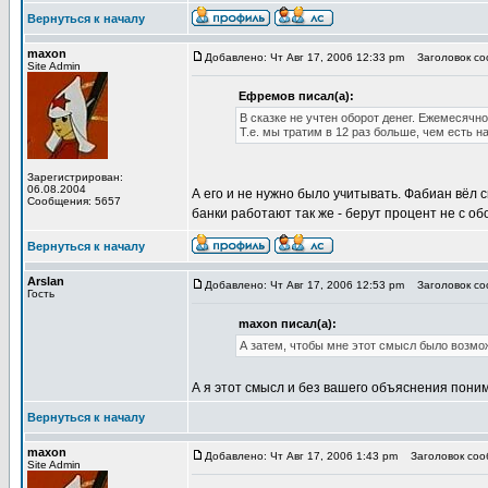
Вернуться к началу
maxon
Добавлено: Чт Авг 17, 2006 12:33 pm
Заголовок соо
Site Admin
Ефремов писал(а):
В сказке не учтен оборот денег. Ежемесячн
Т.е. мы тратим в 12 раз больше, чем есть н
Зарегистрирован:
06.08.2004
А его и не нужно было учитывать. Фабиан вёл 
Сообщения: 5657
банки работают так же - берут процент не с об
Вернуться к началу
Arslan
Добавлено: Чт Авг 17, 2006 12:53 pm
Заголовок соо
Гость
maxon писал(а):
А затем, чтобы мне этот смысл было возмо
А я этот смысл и без вашего объяснения пони
Вернуться к началу
maxon
Добавлено: Чт Авг 17, 2006 1:43 pm
Заголовок сооб
Site Admin