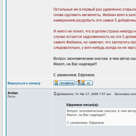
Остальные же в первый раз удивленно открыли д
снова одолжить им монеты, Фабиан взял в зало
намерением раздобыть эти самые 5 добавочных
И никто не понял, что в целом страна никогда 
случае остается задолженность на эти 5 добав
самого Фабиана, не замечал, что заплатить пр
следовательно, у кого-нибудь всегда их не хват
Вопрос экономическим знатока: в чем автор о
Maxon, на Вас надежда!!!
С уважением, Ефремов.
Вернуться к началу
Arslan
Добавлено: Чт Авг 17, 2006 7:57 am
Заголовок сооб
Гость
Ефремов писал(а):
Вопрос экономическим знатока: в чем авто
Maxon, на Вас надежда!!!
С уважением, Ефремов.