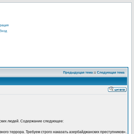
рация
Вход
Предыдущая тема
::
Следующая тема
сских людей. Содержание следующее:
ного террора. Требуем строго наказать азербайджанских преступников».