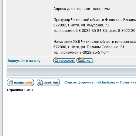
Адреса для отправки телеграмм:
Прокурор Читинской области Фалилеев Влади
672002, г. Чита, ул. Амурская, 71
тел.приемной 8-3022-35-84-85, факс 8-3022-26
Начальник УВД Читинской области генерал-ма
672000, г. Чита, ул. Полины Осипенко, 21.
тел. приемной 8-3022-35-57-04"
Вернуться к началу
Список форумов malchish.org
->
Политика
Страница
1
из
1