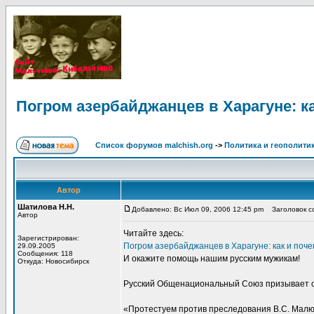
Погром азербайджанцев в Харагуне: к
Список форумов malchish.org
->
Политика и геополити
Автор
Шатилова Н.Н.
Добавлено: Вс Июл 09, 2006 12:45 pm
Заголовок со
Автор
Читайте здесь:
Зарегистрирован:
Погром азербайджанцев в Харагуне: как и поче
29.09.2005
Сообщения: 118
И окажите помощь нашим русским мужикам!
Откуда: Новосибирск
Русский Общенациональный Союз призывает св
«Протестуем против преследования В.С. Малют