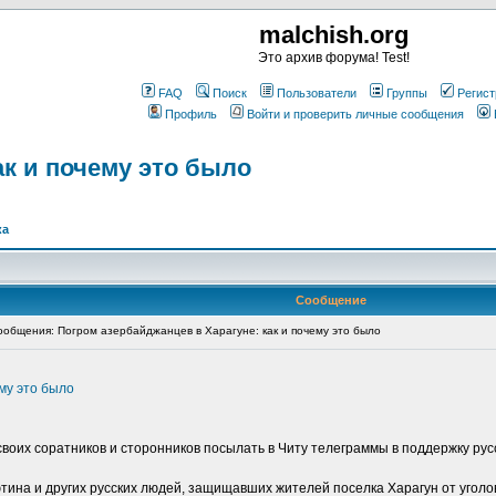
malchish.org
Это архив форума! Test!
FAQ
Поиск
Пользователи
Группы
Регист
Профиль
Войти и проверить личные сообщения
ак и почему это было
ка
Сообщение
общения: Погром азербайджанцев в Харагуне: как и почему это было
му это было
оих соратников и сторонников посылать в Читу телеграммы в поддержку ру
ина и других русских людей, защищавших жителей поселка Харагун от уголов