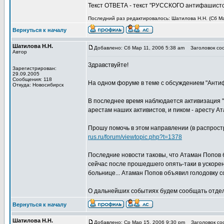
Текст ОТВЕТА - текст "РУССКОГО антифашистско
Последний раз редактировалось: Шатилова Н.Н. (Сб Мар
Вернуться к началу
Шатилова Н.Н.
Добавлено: Сб Мар 11, 2006 5:38 am
Заголовок соо
Автор
Здравствуйте!
Зарегистрирован:
29.09.2005
Сообщения: 118
На одном форуме в теме с обсуждением "Анти
Откуда: Новосибирск
В последнее время наблюдается активизация "б
арестам наших активистов, и пиком - аресту Ат
Прошу помочь в этом направлении (в распрос
rus.ru/forum/viewtopic.php?t=1378
Последние новости таковы, что Атаман Попов б
сейчас после прошедшего опять-таки в ускоре
больнице... Атаман Попов объявил голодовку со
О дальнейших событиях будем сообщать отдел
Вернуться к началу
Шатилова Н.Н.
Добавлено: Ср Мар 15, 2006 9:30 pm
Заголовок соо