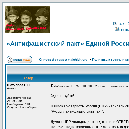
FAQ
Проф
«Антифашистский пакт» Единой Росси
Список форумов malchish.org
->
Политика и геополити
Автор
Шатилова Н.Н.
Добавлено: Пт Мар 10, 2006 2:26 am
Заголовок соо
Автор
Здравствуйте!
Зарегистрирован:
29.09.2005
Сообщения: 118
Национал-патриоты России (НПР) написали с
Откуда: Новосибирск
"Русский антифашистский пакт".
Думаю, НПР молодцы, что подготовили ОТВЕТ н
Но текст, подготовленный НПР, желательно до