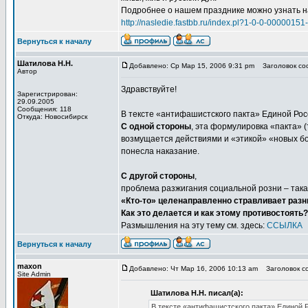
Подробнее о нашем празднике можно узнать на 
http://nasledie.fastbb.ru/index.pl?1-0-0-000001
Вернуться к началу
Шатилова Н.Н.
Добавлено: Ср Мар 15, 2006 9:31 pm
Заголовок соо
Автор
Здравствуйте!
Зарегистрирован:
29.09.2005
Сообщения: 118
В тексте «антифашистского пакта» Единой Ро
Откуда: Новосибирск
С одной стороны
, эта формулировка «пакта» 
возмущается действиями и «этикой» «новых бо
понесла наказание.
С другой стороны
,
проблема разжигания социальной розни – така
«Кто-то» целенаправленно стравливает разн
Как это делается и как этому противостоять?
Размышления на эту тему см. здесь:
ССЫЛКА
Вернуться к началу
maxon
Добавлено: Чт Мар 16, 2006 10:13 am
Заголовок со
Site Admin
Шатилова Н.Н. писал(а):
В тексте «антифашистского пакта» Единой