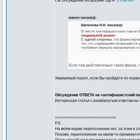
См. обсуждение на форуме ЛДПР:
ССЫЛКА
maxon писал(а):
Шатилова Н.Н. писал(а):
В тексте «антифашистского пакта»
социальной розни
»
С одной стороны
, эта формулиров
тех, кто справедливо возмущается д
«публика» вернула наворованное и 
Если там действительно такая фраза, 
Уважаемый maxon, если Вы пройдёте по первой
Обсуждение ОТВЕТА на «антифашистский па
Интересная статья с развёрнутым ответом на 
============================
P.S.
На моём ящике переполнения нет, за этим я сл
Похоже, переполнение на каком-то промежуточ