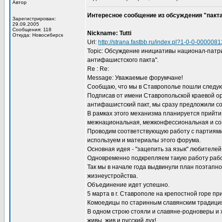
Автор
Интересное сообщение из обсуждения "пакт
Зарегистрирован:
29.09.2005
Сообщения: 118
Nickname: Tutti
Откуда: Новосибирск
Url:
http://strana.fastbb.ru/index.pl?1-0-0-00000
Topic: Обсуждение инициативы национал-патри
антифашистского пакта".
Re : Re:
Message: Уважаемые форумчане!
Сообщаю, что мы в Ставрополье пошли след
Подписав от имени Ставропольской краевой о
антифашистский пакт, мы сразу предложили со
В рамках этого механизма планируется прийти
межнациональная, межконфессиональная и со
Проводим соответствующую работу с партиями
используем и материалы этого форума.
Основная идея - "зацепить за язык" любителе
Одновременно подкрепляем такую работу рабо
Так мы в начале года выдвинули план поэтапно
жизнеустройства.
Объединение идет успешно.
5 марта в г. Ставрополе на крепостной горе 
Комоедицы по старинным славянским традици
В одном строю стояли и славяне-родноверы и хр
живы, жив и русский дух!