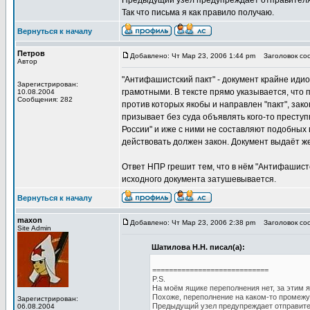
Предыдущий узел предупреждает отправителя, 
Так что письма я как правило получаю.
Вернуться к началу
Петров
Добавлено: Чт Мар 23, 2006 1:44 pm
Заголовок соо
Автор
"Антифашистский пакт" - документ крайне идио
Зарегистрирован:
грамотными. В тексте прямо указывается, что
10.08.2004
Сообщения: 282
против которых якобы и направлен "пакт", зак
призывает без суда объявлять кого-то престу
России" и иже с ними не составляют подобных п
действовать должен закон. Документ выдаёт ж
Ответ НПР грешит тем, что в нём "Антифашист
исходного документа затушевывается.
Вернуться к началу
maxon
Добавлено: Чт Мар 23, 2006 2:38 pm
Заголовок соо
Site Admin
Шатилова Н.Н. писал(а):
============================
P.S.
На моём ящике переполнения нет, за этим я
Похоже, переполнение на каком-то промежу
Зарегистрирован:
Предыдущий узел предупреждает отправител
06.08.2004