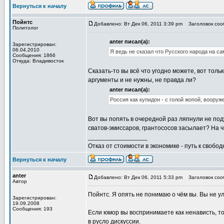
Вернуться к началу
Пойнтс
Добавлено: Вт Дек 06, 2011 3:39 pm
Заголовок сооб
Политолог
anter писал(а):
Зарегистрирован:
06.04.2010
Я ведь не сказал что Русского народа на са
Сообщения: 1866
Откуда: Владивосток
Сказать-то вы всё что угодно можете, вот толь
аргументы и не нужны, не правда ли?
anter писал(а):
Россия как купидон - с голой жопой, вооруж
Вот вы попять в очередной раз ляпнули не поду
сватов-эмиссаров, грантососов засылает? На ч
_________________
Отказ от стоимости в экономике - путь к свобод
Вернуться к началу
anter
Добавлено: Вт Дек 06, 2011 5:33 pm
Заголовок сооб
Автор
Пойнтс. Я опять не понимаю о чём вы. Вы не ул
Зарегистрирован:
19.09.2008
Сообщения: 193
Если юмор вы воспринимаете как ненависть, то 
в русло дискуссии.