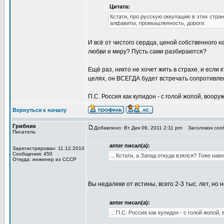
Цитата:
Кстати, про русскую оккупацию в этих стран
алфавиты, промышленность, дороги.
И всё от чистого сердца, ценой собственного н
любви и миру? Пусть сами разбираются?
Ещё раз, никто не хочет жить в страхе, и если
целях, он ВСЕГДА будет встречать сопротивле
П.С. Россия как купидон - с голой жопой, воору
Вернуться к началу
Грибник
Добавлено: Вт Дек 06, 2011 2:11 pm
Заголовок сооб
Писатель
anter писал(а):
Зарегистрирован: 11.12.2010
Сообщения: 450
... Кстати, а Запад откуда взялся? Тоже на
Откуда: инженер из СССР
Вы недалеки от истины, всего 2-3 тыс. лет, н
anter писал(а):
... П.С. Россия как купидон - с голой жопой