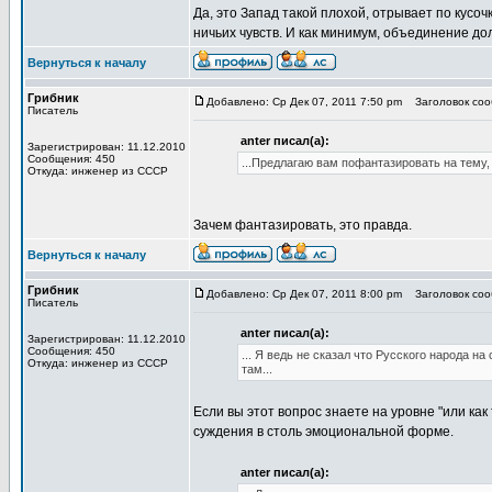
Да, это Запад такой плохой, отрывает по кусо
ничьих чувств. И как минимум, объединение д
Вернуться к началу
Грибник
Добавлено: Ср Дек 07, 2011 7:50 pm
Заголовок сооб
Писатель
anter писал(а):
Зарегистрирован: 11.12.2010
Сообщения: 450
...Предлагаю вам пофантазировать на тему,
Откуда: инженер из СССР
Зачем фантазировать, это правда.
Вернуться к началу
Грибник
Добавлено: Ср Дек 07, 2011 8:00 pm
Заголовок сооб
Писатель
anter писал(а):
Зарегистрирован: 11.12.2010
Сообщения: 450
... Я ведь не сказал что Русского народа н
Откуда: инженер из СССР
там...
Если вы этот вопрос знаете на уровне "или как
суждения в столь эмоциональной форме.
anter писал(а):