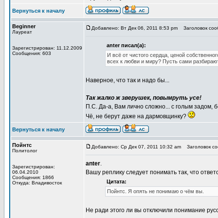
Вернуться к началу
Beginner
Добавлено: Вт Дек 06, 2011 8:53 pm
Заголовок сооб
Лауреат
anter писал(а):
Зарегистрирован: 11.12.2009
Сообщения: 603
И всё от чистого сердца, ценой собственног
всех к любви и миру? Пусть сами разбираю
Наверное, что так и надо бы...
Так жалко ж зверушек, повымруть усе!
П.С. Да-а, Вам лично сложно... с голым задом, 
Чё, не берут даже на дармовщинку?
Вернуться к началу
Пойнтс
Добавлено: Ср Дек 07, 2011 10:32 am
Заголовок соо
Политолог
anter
.
Зарегистрирован:
Вашу реплику следует понимать так, что отве
06.04.2010
Сообщения: 1866
Цитата:
Откуда: Владивосток
Пойнтс. Я опять не понимаю о чём вы.
Не ради этого ли вы отключили понимание рус