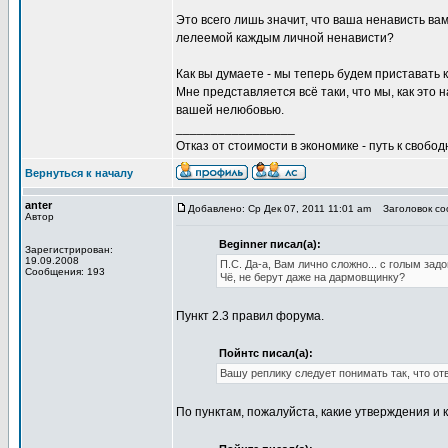
Это всего лишь значит, что ваша ненависть ва
лелеемой каждым личной ненависти?
Как вы думаете - мы теперь будем приставать 
Мне представляется всё таки, что мы, как это 
вашей нелюбовью.
_________________
Отказ от стоимости в экономике - путь к свобод
Вернуться к началу
anter
Добавлено: Ср Дек 07, 2011 11:01 am
Заголовок соо
Автор
Beginner писал(а):
Зарегистрирован:
19.09.2008
П.С. Да-а, Вам лично сложно... с голым задо
Сообщения: 193
Чё, не берут даже на дармовщинку?
Пункт 2.3 правил форума.
Пойнтс писал(а):
Вашу реплику следует понимать так, что о
По пунктам, пожалуйста, какие утверждения и