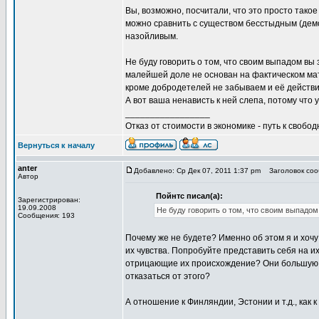
Вы, возможно, посчитали, что это просто так
можно сравнить с существом бесстыдным (дем
назойливым.
Не буду говорить о том, что своим выпадом вы 
малейшей доле не основан на фактическом мате
кроме добродетелей не забываем и её действи
А вот ваша ненависть к ней слепа, потому что
_________________
Отказ от стоимости в экономике - путь к свобод
Вернуться к началу
anter
Добавлено: Ср Дек 07, 2011 1:37 pm
Заголовок сооб
Автор
Пойнтс писал(а):
Зарегистрирован:
19.09.2008
Не буду говорить о том, что своим выпадом
Сообщения: 193
Почему же не будете? Именно об этом я и хочу
их чувства. Попробуйте представить себя на их
отрицающие их происхождение? Они большую ча
отказаться от этого?
А отношение к Финляндии, Эстонии и т.д., как 