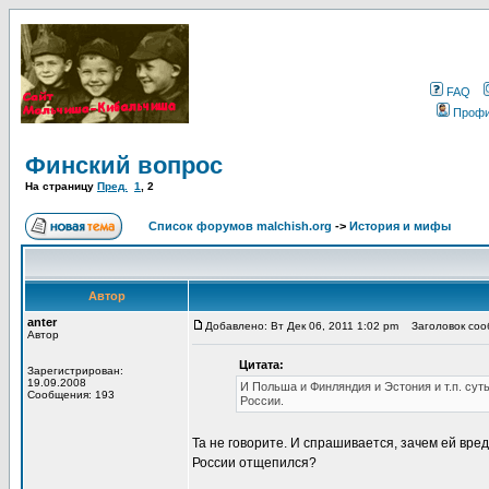
FAQ
Проф
Финский вопрос
На страницу
Пред.
1
,
2
Список форумов malchish.org
->
История и мифы
Автор
anter
Добавлено: Вт Дек 06, 2011 1:02 pm
Заголовок сооб
Автор
Цитата:
Зарегистрирован:
19.09.2008
И Польша и Финляндия и Эстония и т.п. су
Сообщения: 193
России.
Та не говорите. И спрашивается, зачем ей вред
России отщепился?