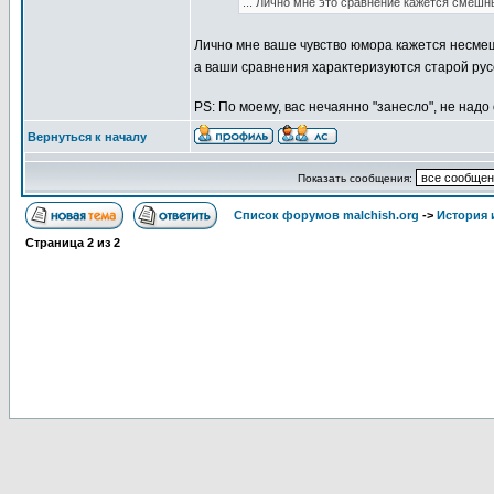
... Лично мне это сравнение кажется смешны
Лично мне ваше чувство юмора кажется несме
а ваши сравнения характеризуются старой русс
PS: По моему, вас нечаянно "занесло", не надо
Вернуться к началу
Показать сообщения:
Список форумов malchish.org
->
История
Страница
2
из
2