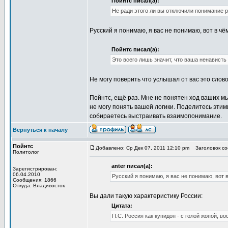
Пойнтс писал(а):
Не ради этого ли вы отключили понимание 
Русский я понимаю, я вас не понимаю, вот в чё
Пойнтс писал(а):
Это всего лишь значит, что ваша ненавист
Не могу поверить что услышал от вас это слов
Пойнтс, ещё раз. Мне не понятен ход ваших м
не могу понять вашей логики. Поделитесь этим
собираетесь выстраивать взаимопонимание.
Вернуться к началу
Пойнтс
Добавлено: Ср Дек 07, 2011 12:10 pm
Заголовок соо
Политолог
anter писал(а):
Зарегистрирован:
06.04.2010
Русский я понимаю, я вас не понимаю, вот в
Сообщения: 1866
Откуда: Владивосток
Вы дали такую характеристику России:
Цитата:
П.С. Россия как купидон - с голой жопой, в