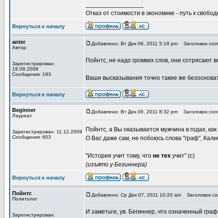
_________________
Отказ от стоимости в экономике - путь к свобод
Вернуться к началу
anter
Добавлено: Вт Дек 06, 2011 5:18 pm
Заголовок сооб
Автор
Пойнтс, не надо громких слов, они сотрясают в
Зарегистрирован:
19.09.2008
Сообщения: 193
Ваши высказывания точно такие же безосновате
Вернуться к началу
Beginner
Добавлено: Вт Дек 06, 2011 8:32 pm
Заголовок сооб
Лауреат
Пойнтс, а Вы оказывается мужчина в годах, как 
Зарегистрирован: 11.12.2009
Сообщения: 603
О Вас даже сам, не побоюсь слова "граф", Ка
"История учит тому, что
не тех
учит" (с)
(изъято у Бегиннера)
Вернуться к началу
Пойнтс
Добавлено: Ср Дек 07, 2011 10:20 am
Заголовок со
Политолог
И заметьте, ув. Бегиннер, что означенный гра
Зарегистрирован: