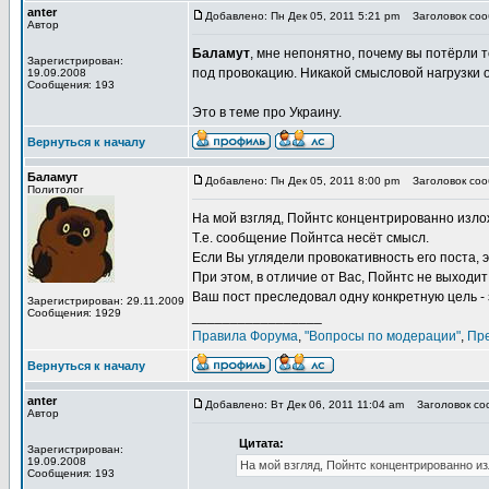
anter
Добавлено: Пн Дек 05, 2011 5:21 pm
Заголовок соо
Автор
Баламут
, мне непонятно, почему вы потёрли т
Зарегистрирован:
под провокацию. Никакой смысловой нагрузки о
19.09.2008
Сообщения: 193
Это в теме про Украину.
Вернуться к началу
Баламут
Добавлено: Пн Дек 05, 2011 8:00 pm
Заголовок соо
Политолог
На мой взгляд, Пойнтс концентрированно излож
Т.е. сообщение Пойнтса несёт смысл.
Если Вы углядели провокативность его поста,
При этом, в отличие от Вас, Пойнтс не выходит
Ваш пост преследовал одну конкретную цель - 
Зарегистрирован: 29.11.2009
Сообщения: 1929
_________________
Правила Форума
,
"Вопросы по модерации"
,
Пр
Вернуться к началу
anter
Добавлено: Вт Дек 06, 2011 11:04 am
Заголовок соо
Автор
Цитата:
Зарегистрирован:
19.09.2008
На мой взгляд, Пойнтс концентрированно из
Сообщения: 193