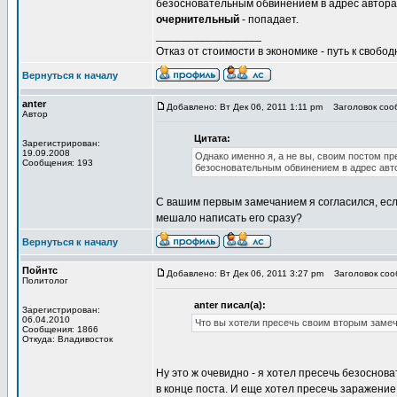
безосновательным обвинением в адрес автора.
очернительный
- попадает.
_________________
Отказ от стоимости в экономике - путь к свобод
Вернуться к началу
anter
Добавлено: Вт Дек 06, 2011 1:11 pm
Заголовок сооб
Автор
Цитата:
Зарегистрирован:
19.09.2008
Однако именно я, а не вы, своим постом пр
Сообщения: 193
безосновательным обвинением в адрес авт
С вашим первым замечанием я согласился, есл
мешало написать его сразу?
Вернуться к началу
Пойнтс
Добавлено: Вт Дек 06, 2011 3:27 pm
Заголовок сооб
Политолог
anter писал(а):
Зарегистрирован:
06.04.2010
Что вы хотели пресечь своим вторым заме
Сообщения: 1866
Откуда: Владивосток
Ну это ж очевидно - я хотел пресечь безосно
в конце поста. И еще хотел пресечь заражение