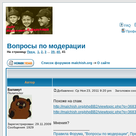
FAQ
Проф
Вопросы по модерации
На страницу
Пред.
1
,
2
,
3
...
39
,
40
,
41
Список форумов malchish.org
->
О сайте
Автор
Баламут
Добавлено: Ср Ноя 23, 2011 9:20 pm
Заголовок соо
Политолог
Похоже на спам.
http://malchish.org/phpBB2/viewtopic.php?p=36
http://malchish.org/phpBB2/viewtopic.php?p=36
Мнения?
Зарегистрирован: 29.11.2009
Сообщения: 1929
_________________
Правила Форума
,
"Вопросы по модерации"
,
Пр