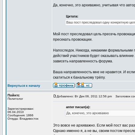
Да, конечно, это архиважно, учитывая что автор
Цитата:
Ваш пост преследовал одну конкретную цель
Мой пост преследовал цель пресечь провокаци
пресекать провокации.
Напоследок. Никогда, никакими формальными п
действий участников будет оказывать влияни
зависеть направленность форума.
Ваша направленность мне не нравится. И если
скатиться к банальному трёпу.
Вернуться к началу
Пойнтс
Добавлено: Вт Дек 06, 2011 12:56 pm
Заголовок соо
Политолог
anter писал(а):
Зарегистрирован:
06.04.2010
Да, конечно, это архиважно
Сообщения: 1866
Откуда: Владивосток
Это вовсе не архиважно. Если мой пост вас раз
Однако именно я, а не вы, своим постом пресл