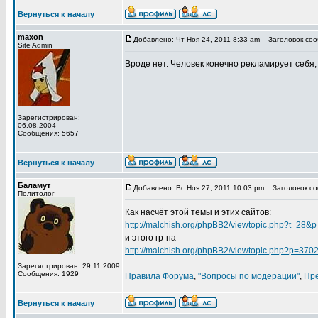
Вернуться к началу
maxon
Добавлено: Чт Ноя 24, 2011 8:33 am
Заголовок соо
Site Admin
Вроде нет. Человек конечно рекламирует себя,
Зарегистрирован:
06.08.2004
Сообщения: 5657
Вернуться к началу
Баламут
Добавлено: Вс Ноя 27, 2011 10:03 pm
Заголовок со
Политолог
Как насчёт этой темы и этих сайтов:
http://malchish.org/phpBB2/viewtopic.php?t=28&
и этого гр-на
http://malchish.org/phpBB2/viewtopic.php?p=37
_________________
Зарегистрирован: 29.11.2009
Сообщения: 1929
Правила Форума
,
"Вопросы по модерации"
,
Пр
Вернуться к началу