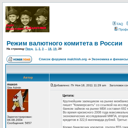
FAQ
Проф
Режим валютного комитета в России
На страницу
Пред.
1
,
2
,
3
...
18
,
19
,
20
Список форумов malchish.org
->
Экономика и финансы
Автор
maxon
Добавлено: Пт Ноя 18, 2011 11:29 am
Заголовок соо
Site Admin
Цитата:
Крупнейшим заемщиком на рынке межбанковс
пишет "Коммерсантъ" со ссылкой на иссл
банком займов на рынке МБК составил 692 
Во время кризисного 2008 года максимальн
экономических исследований МФПА, второе
Зарегистрирован:
кредитов в 322,6 миллиарда рублей. Третье
06.08.2004
Сообщения: 5657
Кроме банковских кредитов, группа ВТБ та