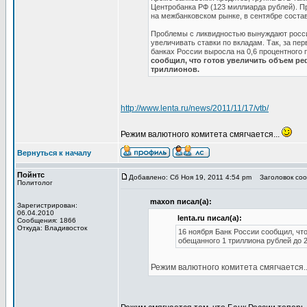
Центробанка РФ (123 миллиарда рублей). П
на межбанковском рынке, в сентябре состав
Проблемы с ликвидностью вынуждают росси
увеличивать ставки по вкладам. Так, за пе
банках России выросла на 0,6 процентного
сообщил, что готов увеличить объем ре
триллионов.
http://www.lenta.ru/news/2011/11/17/vtb/
Режим валютного комитета смягчается...
Вернуться к началу
Пойнтс
Добавлено: Сб Ноя 19, 2011 4:54 pm
Заголовок соо
Политолог
maxon писал(а):
Зарегистрирован:
06.04.2010
lenta.ru писал(а):
Сообщения: 1866
Откуда: Владивосток
16 ноября Банк России сообщил, что
обещанного 1 триллиона рублей до 2
Режим валютного комитета смягчается..