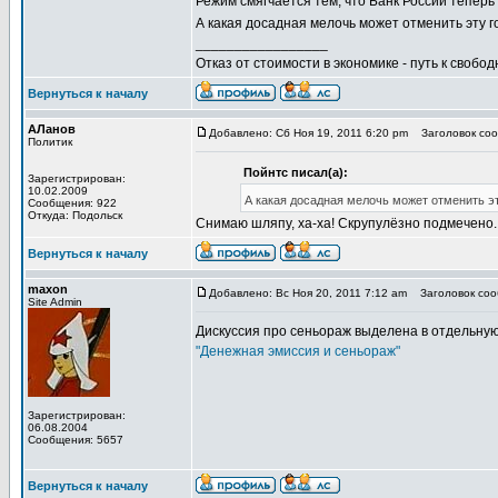
Режим смягчается тем, что Банк России теперь 
А какая досадная мелочь может отменить эту г
_________________
Отказ от стоимости в экономике - путь к свобод
Вернуться к началу
АЛанов
Добавлено: Сб Ноя 19, 2011 6:20 pm
Заголовок соо
Политик
Пойнтс писал(а):
Зарегистрирован:
10.02.2009
А какая досадная мелочь может отменить эт
Сообщения: 922
Откуда: Подольск
Снимаю шляпу, ха-ха! Скрупулёзно подмечено. 
Вернуться к началу
maxon
Добавлено: Вс Ноя 20, 2011 7:12 am
Заголовок сооб
Site Admin
Дискуссия про сеньораж выделена в отдельную
"Денежная эмиссия и сеньораж"
Зарегистрирован:
06.08.2004
Сообщения: 5657
Вернуться к началу