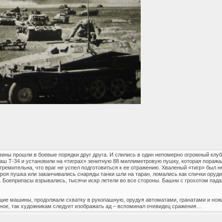
ины прошли в боевые порядки друг друга. И слились в один непомерно огромный клубо
аш Т-34 и установили на «тиграх» зенитную 88 миллиметровую пушку, которая поражал
тремительна, что враг не успел подготовиться к ее отражению. Хваленый «тигр» был 
строя пушка или заканчивались снаряды танки шли на таран, ломались как спички ор
. Боеприпасы взрывались, тысячи искр летели во все стороны. Башни с грохотом пада
ящие машины, продолжали схватку в рукопашную, орудуя автоматами, гранатами и но
ерное, так художникам следует изображать ад – вспоминал очевидец сражения…