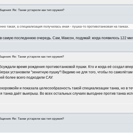
щения: Re: Танки устарели как тип оружия?
енно такая, а специализация получилась иная - пушка-то противотанковая на танках.
 самую последннюю очередь. Сам, Максон, подумай: когда появилось 122 мил
щения: Re: Танки устарели как тип оружия?
бсуждали время рождения противотанковой пушки. Кто и когда её создал впер
 Тиграх установили "зенитную пушку"! Видимо не для того, чтобы по самолёта
лей более всего подходили САУ.
охоровкойи и показала целесообразность такой специализации танка, но в т
 танка даёт выигрыш. Во всех остальных случаях выгоднее против танка исп
щения: Re: Танки устарели как тип оружия?