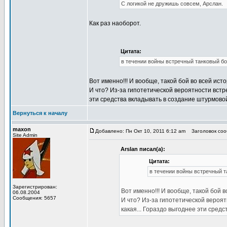
С логикой не дружишь совсем, Арслан.
Как раз наоборот.
Цитата:
в течении войны встречный танковый бо
Вот именно!!! И вообще, такой бой во всей ист
И что? Из-за гипотетической вероятности встр
эти средства вкладывать в создание штурмово
Вернуться к началу
maxon
Добавлено: Пн Окт 10, 2011 6:12 am
Заголовок сооб
Site Admin
Arslan писал(а):
Цитата:
в течении войны встречный т
Зарегистрирован:
Вот именно!!! И вообще, такой бой в
06.08.2004
Сообщения: 5657
И что? Из-за гипотетической вероя
какая... Гораздо выгоднее эти сред