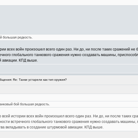
й большая редкость.
ории всех войн произошел всего один раз. Ни до, ни после таких сражений не 
ечного глобального танкового сражения нужно создавать машины, приспособл
й авиации. КПД выше.
щения: Re: Танки устарели как тип оружия?
анковый бой большая редкость.
о всей истории всех войн произошел всего один раз. Ни до, ни после таких ср
тности встречного глобального танкового сражения нужно создавать машины,
ства вкладывать в создание штурмовой авиации. КПД выше.