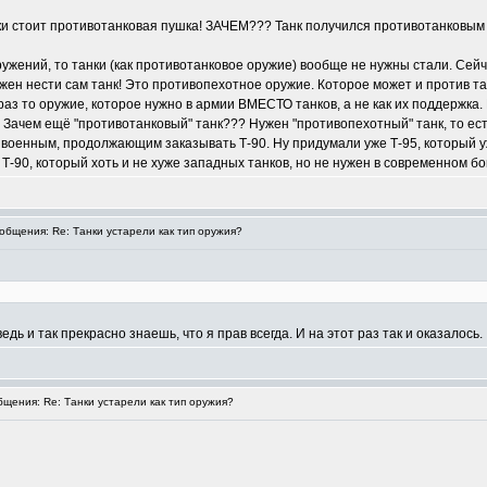
таки стоит противотанковая пушка! ЗАЧЕМ??? Танк получился противотанковым
ужений, то танки (как противотанковое оружие) вообще не нужны стали. Сейч
лжен нести сам танк! Это противопехотное оружие. Которое может и против 
 раз то оружие, которое нужно в армии ВМЕСТО танков, а не как их поддержка.
.. Зачем ещё "противотанковый" танк??? Нужен "противопехотный" танк, то ес
енным, продолжающим заказывать Т-90. Ну придумали уже Т-95, который уже
 Т-90, который хоть и не хуже западных танков, но не нужен в современном б
бщения: Re: Танки устарели как тип оружия?
дь и так прекрасно знаешь, что я прав всегда. И на этот раз так и оказалось.
ения: Re: Танки устарели как тип оружия?