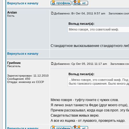
Вернуться к началу
Arslan
Добавлено: Вт Окт 04, 2011 9:57 am
Заголовок сооб
Гость
Вольд писал(а):
Мягко говоря, это советский миф.
Стандартное высказываение стандартного либе
Вернуться к началу
Грибник
Добавлено: Ср Окт 05, 2011 11:17 am
Заголовок соо
Писатель
Вольд писал(а):
Зарегистрирован: 11.12.2010
Сообщения: 450
...Мягко говоря, это советский миф. По
Откуда: инженер из СССР
было танкового сражения. Было много др
Мягко говоря - туфту гоните с чужих слов.
Я лично знал танкиста Федю (друг моего отца),
Причем рассказывал, когда еще сов.проп. эту б
Свидетельствам живых верю.
А все из ящика - от лукавого, проверять надо.
Вернуться к началу