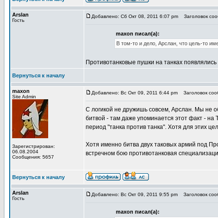
Arslan
Добавлено: Сб Окт 08, 2011 6:07 pm
Заголовок сооб
Гость
maxon писал(а):
В том-то и дело, Арслан, что цель-то им
Противотанковые пушки на танках появлялись в
Вернуться к началу
maxon
Добавлено: Вс Окт 09, 2011 6:44 pm
Заголовок сооб
Site Admin
С логикой не дружишь совсем, Арслан. Мы не о
битвой - там даже упоминается этот факт - на
период "танка против танка". Хотя для этих це
Хотя именно битва двух таковых армий под Пр
Зарегистрирован:
06.08.2004
встречном бою противотанковая специализация
Сообщения: 5657
Вернуться к началу
Arslan
Добавлено: Вс Окт 09, 2011 9:55 pm
Заголовок сооб
Гость
maxon писал(а):