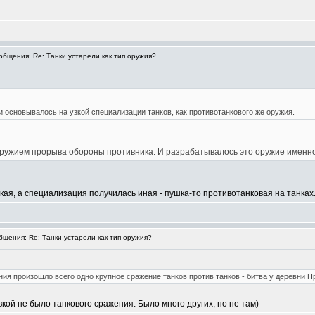
бщения: Re: Танки устарели как тип оружия?
 основывалось на узкой специализации танков, как противотанкового же оружия.
оружием прорыва обороны противника. И разрабатывалось это оружие именно
акая, а специализация получилась иная - пушка-то противотанковая на танках
щения: Re: Танки устарели как тип оружия?
ния произошло всего одно крупное сражение танков против танков - битва у деревни П
кой не было танкового сражения. Было много других, но не там)