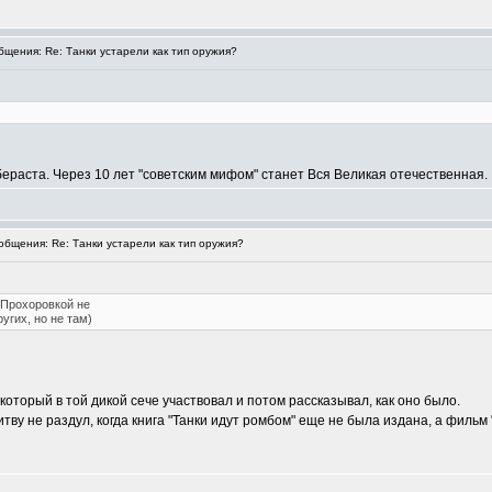
щения: Re: Танки устарели как тип оружия?
раста. Через 10 лет "советским мифом" станет Вся Великая отечественная.
бщения: Re: Танки устарели как тип оружия?
д Прохоровкой не
угих, но не там)
 который в той дикой сече участвовал и потом рассказывал, как оно было.
итву не раздул, когда книга "Танки идут ромбом" еще не была издана, а филь