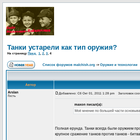
Танки устарели как тип оружия?
На страницу
Пред.
1
,
2
,
3
,
4
Список форумов malchish.org
->
Оружие и технологии
Автор
Arslan
Добавлено: Сб Окт 01, 2011 1:28 pm
Заголовок сооб
Гость
maxon писал(а):
Моё мнение по большей части основывал
Полная ерунда. Танки всегда были оружием пр
крупное сражение танков против танков - битв