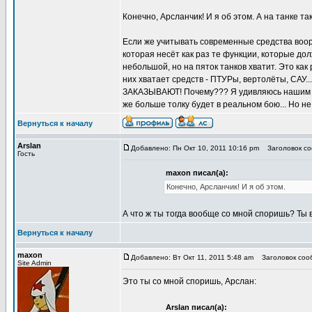
Конечно, Арсланчик! И я об этом. А на танке 
Если же учитывать современные средства воор
которая несёт как раз те функции, которые до
небольшой, но на пяток танков хватит. Это как
них хватает средств - ПТУРы, вертолёты, САУ.
ЗАКАЗЫВАЮТ! Почему??? Я удивляюсь нашим во
же больше толку будет в реальном бою... Но не
Вернуться к началу
Arslan
Добавлено: Пн Окт 10, 2011 10:16 pm
Заголовок соо
Гость
maxon писал(а):
Конечно, Арсланчик! И я об этом.
А что ж ты тогда вообще со мной споришь? Ты ве
Вернуться к началу
maxon
Добавлено: Вт Окт 11, 2011 5:48 am
Заголовок сообщ
Site Admin
Это ты со мной споришь, Арслан:
Arslan писал(а):