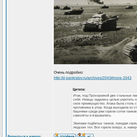
Очень подробно:
http://d-pankratov.ru/archives/2043#more-2043
Цитата:
Итак, под Прохоровкой две стальные лав
себя. Немцы задались целью укротить н
свое преимущество. Атака была столь с
противника в упор. Когда выходила из 
башнями среди ржи горели сотни танков
самолеты и взрывались.
Экипажи подбитых танков, покидая гор
людских тел. Все горело вокруг, и, нав
Вернуться к началу