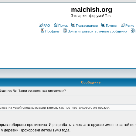
malchish.org
Это архив форума! Test!
FAQ
Поиск
Пользователи
Группы
Регист
Профиль
Войти и проверить личные сообщения
Сообщение
щения: Re: Танки устарели как тип оружия?
ось на узкой специализации танков, как противотанкового же оружия.
орыва обороны противника. И разрабатывалось это оружие именно с этой цел
а у деревни Прохоровки летом 1943 года.