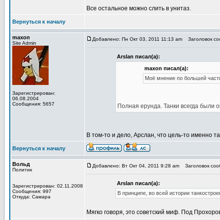
Все остальное можно слить в унитаз.
Вернуться к началу
maxon
Добавлено: Пн Окт 03, 2011 11:13 am
Заголовок соо
Site Admin
Arslan писал(а):
maxon писал(а):
Моё мнение по большей части
Зарегистрирован:
06.08.2004
Сообщения: 5657
Полная ерунда. Танки всегда были 
В том-то и дело, Арслан, что цель-то именно т
Вернуться к началу
Вольд
Добавлено: Вт Окт 04, 2011 9:28 am
Заголовок сооб
Политик
Arslan писал(а):
Зарегистрирован: 02.11.2008
Сообщения: 997
В принципе, во всей истории танкострое
Откуда: Самара
Мягко говоря, это советский миф. Под Прохоров