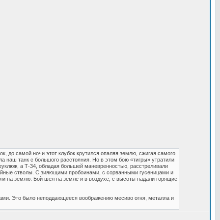
к, до самой ночи этот клубок крутился опаляя землю, сжигая самого
а наш танк с большого расстояния. Но в этом бою «тигры» утратили
неуклюж, а Т-34, обладая большей маневренностью, расстреливали
удийные стволы. С зияющими пробоинами, с сорванными гусеницами и
ли на землю. Бой шел на земле и в воздухе, с высоты падали горящие
жами. Это было неподдающееся воображению месиво огня, металла и