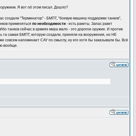
 оружием. Я вот об этом писал. Дошло?
ас создали "Терминатор" - БМПТ, "боевую машину поддержки танков",
танков применяться
по необходимости
- есть ракеты. Запас ракет
 Ибо танков сейчас в армиях мира мало - это дорогое оружие. И против
ть та самая БМПТ, которую создали, приняли на вооружения, но НЕ
 совсем напоминает САУ по смыслу, ну его хотя бы заказывали бы. Всё
ою вообще.