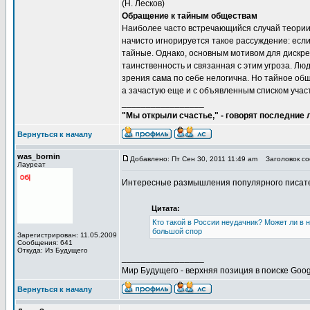
(Н. Лесков)
Обращение к тайным обществам
Наиболее часто встречающийся случай теории
начисто игнорируется такое рассуждение: если 
тайные. Однако, основным мотивом для дискре
таинственность и связанная с этим угроза. Люд
зрения сама по себе нелогична. Но тайное об
а зачастую еще и с объявленным списком учас
_________________
"Мы открыли счастье," - говорят последние
Вернуться к началу
was_bornin
Добавлено: Пт Сен 30, 2011 11:49 am
Заголовок соо
Лауреат
Интересные размышления популярного писат
Цитата:
Кто такой в России неудачник? Может ли в 
большой спор
Зарегистрирован: 11.05.2009
Сообщения: 641
Откуда: Из Будущего
_________________
Мир Будущего - верхняя позиция в поиске Goog
Вернуться к началу