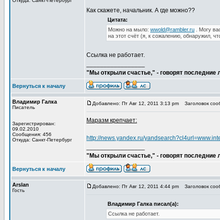
Откуда: Санкт-Петербург
Как скажете, начальник. А где можно??
Цитата:
Можно на мыло:
wwold@rambler.ru
. Могу ва
на этот счёт (я, к сожалению, обнаружил, чт
Ссылка не работает.
_________________
"Мы открыли счастье," - говорят последние
Вернуться к началу
Владимир Галка
Добавлено: Пт Авг 12, 2011 3:13 pm
Заголовок сооб
Писатель
Маразм крепчает:
Зарегистрирован:
09.02.2010
Сообщения: 456
http://news.yandex.ru/yandsearch?cl4url=www.
Откуда: Санкт-Петербург
_________________
"Мы открыли счастье," - говорят последние
Вернуться к началу
Arslan
Добавлено: Пт Авг 12, 2011 4:44 pm
Заголовок сооб
Гость
Владимир Галка писал(а):
Ссылка не работает.