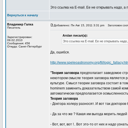
Это ссылка на E-mail. Ее не открывать надо, а 
Вернуться к началу
Владимир Галка
Добавлено: Пн Авг 15, 2011 3:31 pm
Заголовок сооб
Писатель
Arslan писал(а):
Зарегистрирован:
09.02.2010
Это ссылка на E-mail. Ее не открывать надо,
Сообщения: 456
Откуда: Санкт-Петербург
Да, ошибся.
http://www.speleoastronomy.org/fil/logic_fallacy.ht
"
Теория заговора
предполагает заведомое стр
некотором смысле теория заговора является р
культуре. Смысл теории заговора состоит в то
hominem заменить доказательством самой ком
автоматически предполагается осмысленность
Теория заговора
- Доктора холеру разносят. И вот так докторов 
- Да за что же ? Какая им выгода морить людей
- Вот, вот, вот !.. Вот это-то от них и надо узнать