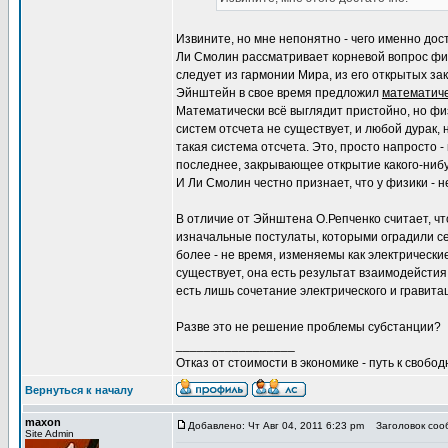
Извините, но мне непонятно - чего именно дос
Ли Смолин рассматривает корневой вопрос физ
следует из гармонии Мира, из его открытых за
Эйнштейн в свое время предложил
математич
Математически всё выглядит пристойно, но физ
систем отсчета не существует, и любой дурак,
такая система отсчета. Это, просто напросто 
последнее, закрывающее открытие какого-нибу
И Ли Смолин честно признает, что у физики - 
В отличие от Эйнштена О.Репченко считает, чт
изначальные постулаты, которыми оградили се
более - не время, изменяемы как электрические
существует, она есть результат взаимодейстия
есть лишь сочетание электрического и гравит
Разве это не решение проблемы субстанции?
_________________
Отказ от стоимости в экономике - путь к свобод
Вернуться к началу
maxon
Добавлено: Чт Авг 04, 2011 6:23 pm
Заголовок сооб
Site Admin