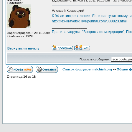
Добавлено: Вс Ноя 13, 2011 10:10 pm
Заголовок соо
Политолог
Алексей Кравецкий
К 94-летию революции. Если наступит коммун
http://lex-kravetski.livejournal.com/388823.html
_________________
Правила Форума
,
"Вопросы по модерации"
,
Пр
Зарегистрирован: 29.11.2009
Сообщения: 1929
Вернуться к началу
Показать сообщения:
Список форумов malchish.org
->
Общий ф
Страница
14
из
16