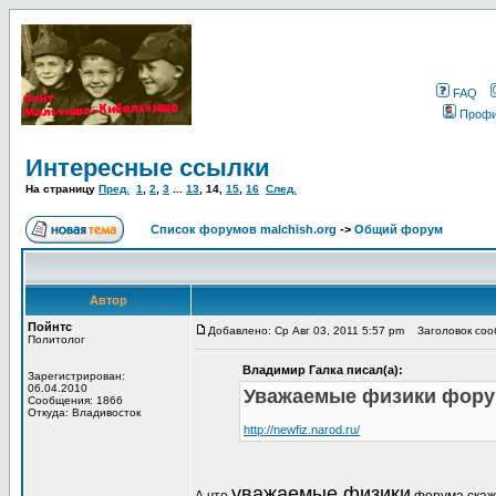
FAQ
Проф
Интересные ссылки
На страницу
Пред.
1
,
2
,
3
...
13
,
14
,
15
,
16
След.
Список форумов malchish.org
->
Общий форум
Автор
Пойнтс
Добавлено: Ср Авг 03, 2011 5:57 pm
Заголовок сооб
Политолог
Владимир Галка писал(а):
Зарегистрирован:
06.04.2010
Уважаемые физики форум
Сообщения: 1866
Откуда: Владивосток
http://newfiz.narod.ru/
уважаемые физики