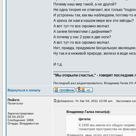
Почему наш мир такой, а не другой?
Ни одна теория не отвечает, все только "подго
И устроены так, как мы наблюдаем, потому-то и
А хрена ли нам в нашем мире все эти звёзды?
А вот тут-то все скромно молчат.
А зачем бегемотики с дафниями?
А почему у нас 2 руки и две ноги?
А вот тут-то все скромно молчат.
Нет, правда, придумали бесцельную эволюцию
Ну так и в неживой природе, железо в воде
нез
И т.д.
_________________
"Мы открыли счастье," - говорят последние
Последний раз редактировалось: Владимир Галка (Чт Ав
Вернуться к началу
Пойнтс
Добавлено: Чт Авг 04, 2011 10:06 am
Заголовок соо
Политолог
Владимир Галка писал(а):
Зарегистрирован:
06.04.2010
Цитата:
Сообщения: 1866
Откуда: Владивосток
К 1930 мы имели его общую теорию 
геометрия пространства не фиксиро
Извините, мне этого достаточно.