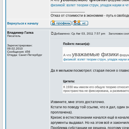
А что
форума скаж
физикой: взлет теории струн, упадок науки и чт
_________________
Отказ от стоимости в экономике - путь к свобод
Вернуться к началу
Владимир Галка
Добавлено: Ср Авг 03, 2011 7:57 pm
Заголовок сооб
Писатель
Пойнтс писал(а):
Зарегистрирован:
09.02.2010
Сообщения: 456
уважаемые физики
Откуда: Санкт-Петербург
А что
форум
физикой: взлет теории струн, упадок науки и
Да я мельком посмотрел: старая песня о главн
Цитата:
К 1930 мы имели его общую теорию относит
пространства не фиксирована, а развиваетс
Извините, мне этого достаточно.
Кстати по поводу той ссылке, что я дал, один 
проплачена).
Кризис в естествознании начался ещё в начал
аргументы выдавал. Но на этом всё и закончил
Проблема субстанции не решена, поэтому соч