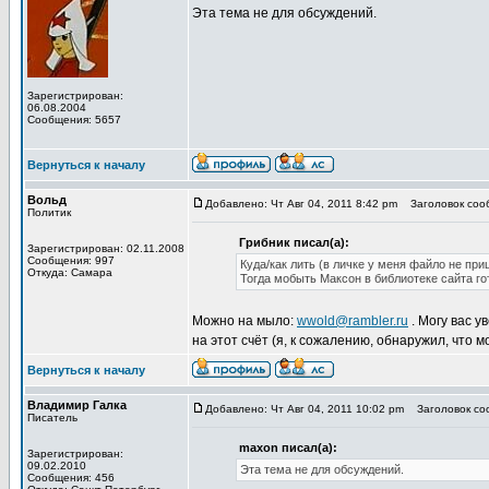
Эта тема не для обсуждений.
Зарегистрирован:
06.08.2004
Сообщения: 5657
Вернуться к началу
Вольд
Добавлено: Чт Авг 04, 2011 8:42 pm
Заголовок сооб
Политик
Грибник писал(а):
Зарегистрирован: 02.11.2008
Сообщения: 997
Куда/как лить (в личке у меня файло не пр
Откуда: Самара
Тогда мобыть Максон в библиотеке сайта гот
Можно на мыло:
wwold@rambler.ru
. Могу вас у
на этот счёт (я, к сожалению, обнаружил, что м
Вернуться к началу
Владимир Галка
Добавлено: Чт Авг 04, 2011 10:02 pm
Заголовок соо
Писатель
maxon писал(а):
Зарегистрирован:
09.02.2010
Эта тема не для обсуждений.
Сообщения: 456