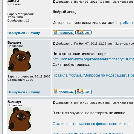
Дима З
Добавлено: Вс Ноя 06, 2011 7:02 pm
Заголовок сооб
Читатель
Добрый день,
Зарегистрирован:
12.02.2009
Сообщения: 16
Интересная мозголомалка с датами:
http://live
Вернуться к началу
Баламут
Добавлено: Пн Ноя 07, 2011 12:27 am
Заголовок соо
Политолог
Четвертая политическая теория
http://konservatizm.org/konservatizm/theory/list.xh
Сайт требует оценки.
_________________
Правила Форума
,
"Вопросы по модерации"
,
Пр
Зарегистрирован: 29.11.2009
Сообщения: 1929
Вернуться к началу
Баламут
Добавлено: Вс Ноя 13, 2011 9:06 pm
Заголовок сооб
Политолог
В статьях звучало, но повторить не лишне.
Сталин против мирового финансового интерна