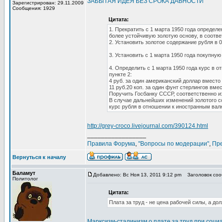
ЗАБЫТАЯ ИДЕЯ БЕЗ СРОКА ДАВНОСТИ
Зарегистрирован: 29.11.2009
Сообщения: 1929
Цитата:
1. Прекратить с 1 марта 1950 года определ
более устойчивую золотую основу, в соотв
2. Установить золотое содержание рубля в 0
3. Установить с 1 марта 1950 года покупную 
4. Определить с 1 марта 1950 года курс в 
пункте 2:
4 руб. за один американский доллар вместо
11 руб.20 коп. за один фунт стерлингов вме
Поручить Госбанку СССР, соответственно и
В случае дальнейших изменений золотого с
курс рубля в отношении к иностранным вал
http://grey-croco.livejournal.com/390124.html
_________________
Правила Форума
,
"Вопросы по модерации"
,
Пр
Вернуться к началу
Баламут
Добавлено: Вс Ноя 13, 2011 9:12 pm
Заголовок сооб
Политолог
Цитата:
Плата за труд - не цена рабочей силы, а до
Марксизм-сталинизм о плате за труд при соци