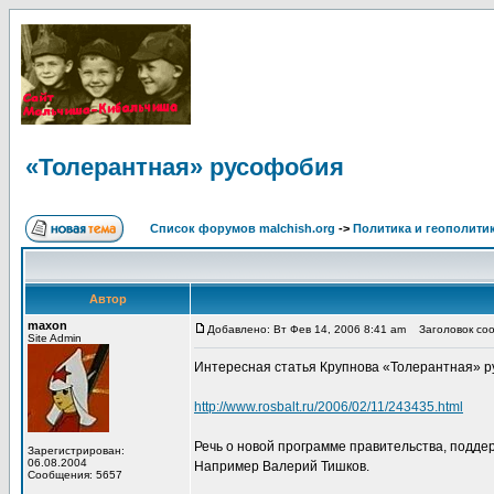
«Толерантная» русофобия
Список форумов malchish.org
->
Политика и геополити
Автор
maxon
Добавлено: Вт Фев 14, 2006 8:41 am
Заголовок соо
Site Admin
Интересная статья Крупнова «Толерантная» р
http://www.rosbalt.ru/2006/02/11/243435.html
Речь о новой программе правительства, подде
Зарегистрирован:
06.08.2004
Например Валерий Тишков.
Сообщения: 5657