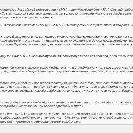
опологии Российской академии наук (РАН), член-корреспондент РАН, бывший предс
РФ, в которой он возглавил комиссию по вопросам толерантности и свободы совес
 большое количество мигрантов.
нции в «Московском комсомольце» Валерий Тишков резко выступил против миграции
н мощный аргумент в пользу такого откровенно дискриминационного отношения к
ков приведёт, мол, к росту национализма на Украине и в других постсоветских го
ских на Украине, она просто превратится во враждебное государство», — утвержда
чему же Валерий Тишков выступает за иммиграцию всех без разбора, если только 
давно убеждены в органической дефектности и ущербности этих самых русских. Нап
пару лет назад обнародовал свое сугубо научное открытие того, что «традиционн
экранов государственного телевидения убеждают нас в том, что для России «трад
мол, антисемитизм... «не был характерным»). Или в том, что «пренебрежение ценн
 человеческая жизнь никогда особенно не ценилась», что это «просто изъян даже 
х он аккуратно называет «старожилами», и сам Валерий Тишков: «Старожилы порой
азгромить их палатки или более серьезный бизнес».
енность члена Общественной палаты возможным возвращением в РФ соотечественн
в подразумевает только русских), тем, думается ему, более успешной в экономич
руется уважение к ценности человеческой жизни.