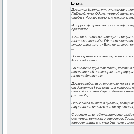
Цитата:
Директор Института этнологии и антр
Гайдаре), член Общественной палаты 
чтобы в Россию въезжало максимально
...
И вдруг 8 февраля, на пресс-конфере
произошло?
...
У Валерия Тишкова давно уже придума
властями переезд в РФ соотечественни
этими странами». «Если не станет рус
...
Но — вернемся к главному вопросу: по
Александровича...
Он входит в круг тех людей, которые 
исполнителей неолиберальных реформ, 
низкопродуктивны».
Другие представители этого круга с 
от довоенной Германии, для которой, 
что в России «вообще отдельно взятая
русские?»).
Невысокого мнения о русских, которы
националистическую риторику, чтобы р
С учетом этих обстоятельств озабоч
соотечественниками, напомним, Тишко
антисемитизма, и тем быстрее сформи