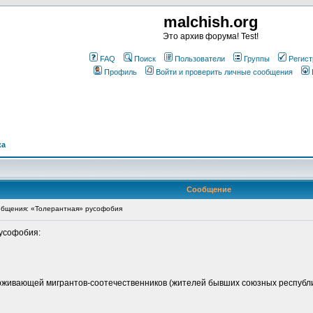
malchish.org
Это архив форума! Test!
FAQ
Поиск
Пользователи
Группы
Регист
Профиль
Войти и проверить личные сообщения
ка
Сообщение
бщения: «Толерантная» русофобия
усофобия:
рживающей мигрантов-соотечественников (жителей бывших союзных республик)