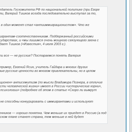
едатель Госкомитета РФ по национальной политике (при Егоре
ти, Валерий Тишков всегда последовательно выступал за то,
 и в один момент стал «антииммиграционистом». Что же
 мигрантам-соотечественникам. Поддержанный российскими
сударствах, и «мы лишимся очень мощного связующего звена с
ет Тишков («Известия», 4 июля 2003 г.).
эти все — не русские? Постараемся понять Валерия
ример, Евгений Ясин, учитель Гайдара и многих других
ые русские ценности во многом привлекательны, но в целом
иционен» антисемитизм (по мысли Владимира Познера, в отличие
ости человеческой жизни» имеет в России «исторические корни»,
в психологии» (подробнее об этом в статье «Скоро ли вымрут
 не способны конкурировать с иммигрантами и используют
иков — хорошо понятна. Чем меньше их приедет в Россию (а под
еском плане станет страна, тем меньше в ней будет