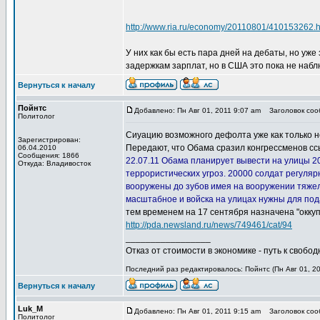
http://www.ria.ru/economy/20110801/410153262.h
У них как бы есть пара дней на дебаты, но уж
задержкам зарплат, но в США это пока не набл
Вернуться к началу
Пойнтс
Добавлено: Пн Авг 01, 2011 9:07 am
Заголовок соо
Политолог
Сиуацию возможного дефолта уже как только н
Зарегистрирован:
Передают, что Обама сразил конгрессменов ссы
06.04.2010
Сообщения: 1866
22.07.11 Обама планирует вывести на улицы 2
Откуда: Владивосток
террористических угроз. 20000 солдат регуля
вооружены до зубов имея на вооружении тяжелу
масштабное и войска на улицах нужны для под
тем временем на 17 сентября назначена "окку
http://pda.newsland.ru/news/749461/cat/94
_________________
Отказ от стоимости в экономике - путь к свобод
Последний раз редактировалось: Пойнтс (Пн Авг 01, 20
Вернуться к началу
Luk_M
Добавлено: Пн Авг 01, 2011 9:15 am
Заголовок соо
Политолог