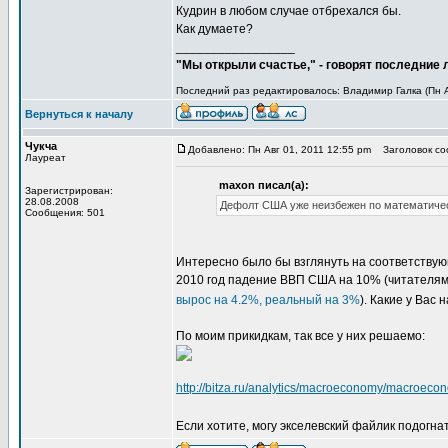
Кудрин в любом случае отбрехался бы.
Как думаете?
_________________
"Мы открыли счастье," - говорят последние
Последний раз редактировалось: Владимир Галка (Пн Ав
Вернуться к началу
Чукча
Добавлено: Пн Авг 01, 2011 12:55 pm
Заголовок со
Лауреат
maxon писал(а):
Зарегистрирован:
28.08.2008
Дефолт США уже неизбежен по математическ
Сообщения: 501
Интересно было бы взглянуть на соответствую
2010 год падение ВВП США на 10% (читателям
вырос на 4.2%, реальный на 3%
). Какие у Вас
По моим прикидкам, так все у них решаемо:
http://bitza.ru/analytics/macroeconomy/macroec
Если хотите, могу экселевский файлик подогна