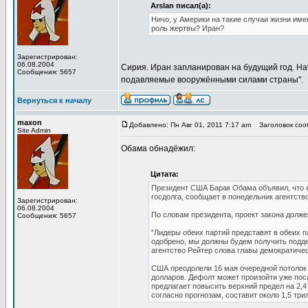
Arslan писал(а):
Ничо, у Америки на такие случаи жизни име
роль жертвы? Иран?
Зарегистрирован:
06.08.2004
Сирия. Иран запланирован на будущий год. Н
Сообщения: 5657
подавляемые вооружёнными силами страны".
Вернуться к началу
maxon
Добавлено: Пн Авг 01, 2011 7:17 am
Заголовок соо
Site Admin
Обама обнадёжил:
Цитата:
Президент США Барак Обама объявил, что е
госдолга, сообщает в понедельник агентст
Зарегистрирован:
06.08.2004
По словам президента, проект закона долже
Сообщения: 5657
"Лидеры обеих партий представят в обеих 
одобрено, мы должны будем получить поддер
агентство Рейтер слова главы демократиче
США преодолели 16 мая очередной потолок 
долларов. Дефолт может произойти уже посл
предлагает повысить верхний предел на 2,
согласно прогнозам, составит около 1,5 три