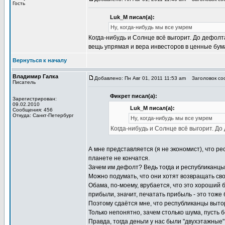
Гость
Luk_M писал(а):
Ну, когда-нибудь мы все умрем
Когда-нибудь и Солнце всё выгорит. До дефол
вещь упрямая и вера инвесторов в ценные бум
Вернуться к началу
Владимир Галка
Добавлено: Пн Авг 01, 2011 11:53 am
Заголовок соо
Писатель
Фикрет писал(а):
Зарегистрирован:
09.02.2010
Luk_M писал(а):
Сообщения: 456
Откуда: Санкт-Петербург
Ну, когда-нибудь мы все умрем
Когда-нибудь и Солнце всё выгорит. Д
А мне представляется (я не экономист), что р
планете не кончатся.
Зачем им дефолт? Ведь тогда и республиканцы
Можно подумать, что они хотят возвращать сво
Обама, по-моему, врубается, что это хороший
прибыли, значит, печатать прибыль - это тоже 
Поэтому сдаётся мне, что республиканцы выто
Только непонятно, зачем столько шума, пусть б
Правда, тогда деньги у нас были "двухэтажные"