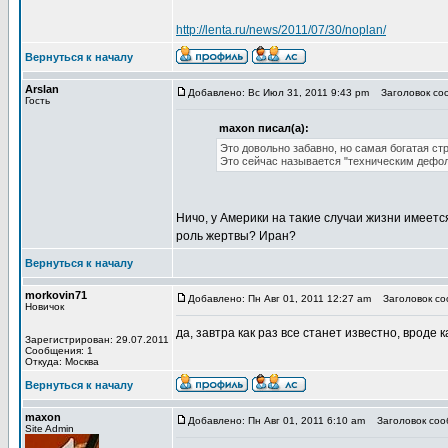
http://lenta.ru/news/2011/07/30/noplan/
Вернуться к началу
Arslan
Добавлено: Вс Июл 31, 2011 9:43 pm
Заголовок соо
Гость
maxon писал(а):
Это довольно забавно, но самая богатая стр
Это сейчас называется "техническим дефол
Ничо, у Америки на такие случаи жизни имеетс
роль жертвы? Иран?
Вернуться к началу
morkovin71
Добавлено: Пн Авг 01, 2011 12:27 am
Заголовок со
Новичок
да, завтра как раз все станет известно, вроде
Зарегистрирован: 29.07.2011
Сообщения: 1
Откуда: Москва
Вернуться к началу
maxon
Добавлено: Пн Авг 01, 2011 6:10 am
Заголовок соо
Site Admin