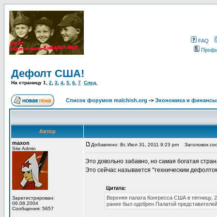
FAQ
Проф
Дефолт США!
На страницу
1
,
2
,
3
,
4
,
5
,
6
,
7
След.
Список форумов malchish.org
->
Экономика и финансы
Автор
maxon
Добавлено: Вс Июл 31, 2011 9:23 pm
Заголовок со
Site Admin
Это довольно забавно, но самая богатая страна
Это сейчас называется "техническим дефолтом
Цитата:
Верхняя палата Конгресса США в пятницу, 
Зарегистрирован:
06.08.2004
ранее был одобрен Палатой представителей
Сообщения: 5657