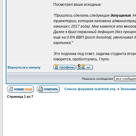
Посмотрел ваши исходные:
"Пришлось сделать следующие
допущения
. 
траектории, которая заложена администраци
начиная с 2017 года). Мне кажется это много
Далее я брал первичный дефицит (без процен
еще на 0.6% ВВП (рост доходов), увеличивал
картинка:"
Это подгонка под ответ, задачка студента втор
говорится, проболтались. Глупо.
Вернуться к началу
Показать сообщения:
Список форумов malchish.org
->
Экономи
Страница
1
из
7