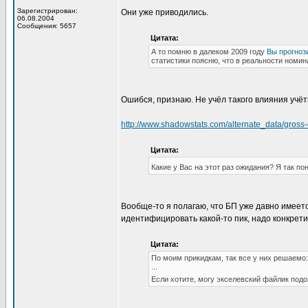
Зарегистрирован:
Они уже приводились.
06.08.2004
Сообщения: 5657
Цитата:
А то помню в далеком 2009 году
Вы прогноз
статистики поясню, что в реальности номи
Ошибся, признаю. Не учёл такого влияния учёт
http://www.shadowstats.com/alternate_data/gross-
Цитата:
Какие у Вас на этот раз ожидания? Я так п
Вообще-то я полагаю, что БП уже давно имеетс
идентифицировать какой-то пик, надо конкрети
Цитата:
По моим прикидкам, так все у них решаемо:
...
Если хотите, могу экселевский файлик под