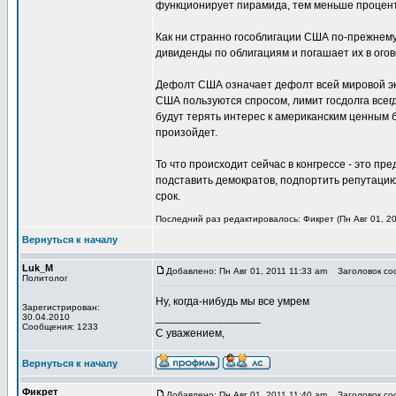
функционирует пирамида, тем меньше процент
Как ни странно гособлигации США по-прежнему
дивиденды по облигациям и погашает их в ого
Дефолт США означает дефолт всей мировой экон
США пользуются спросом, лимит госдолга всегд
будут терять интерес к американским ценным 
произойдет.
То что происходит сейчас в конгрессе - это пр
подставить демократов, подпортить репутацию
срок.
Последний раз редактировалось: Фикрет (Пн Авг 01, 20
Вернуться к началу
Luk_M
Добавлено: Пн Авг 01, 2011 11:33 am
Заголовок соо
Политолог
Ну, когда-нибудь мы все умрем
Зарегистрирован:
_________________
30.04.2010
Сообщения: 1233
С уважением,
Вернуться к началу
Фикрет
Добавлено: Пн Авг 01, 2011 11:40 am
Заголовок соо