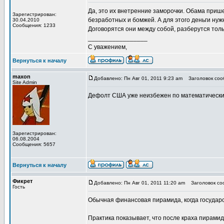
Да, это их внетренние заморочки. Обама приш
Зарегистрирован:
безработных и бомжей. А для этого деньги нуж
30.04.2010
Сообщения: 1233
Договорятся они между собой, разберутся тол
_________________
С уважением,
Вернуться к началу
maxon
Добавлено: Пн Авг 01, 2011 9:23 am
Заголовок соо
Site Admin
Дефолт США уже неизбежен по математическим 
Зарегистрирован:
06.08.2004
Сообщения: 5657
Вернуться к началу
Фикрет
Добавлено: Пн Авг 01, 2011 11:20 am
Заголовок соо
Гость
Обычная финансовая пирамида, когда государс
Практика показывает, что после краха пирами