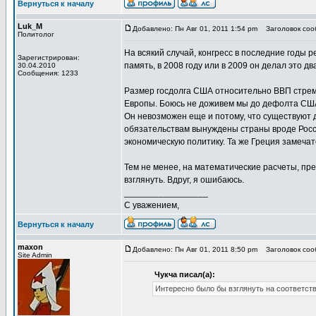
Вернуться к началу
Luk_M
Добавлено: Пн Авг 01, 2011 1:54 pm
Заголовок соо
Политолог
На всякий случай, конгресс в последние годы 
Зарегистрирован:
память, в 2008 году или в 2009 он делал это 
30.04.2010
Сообщения: 1233
Размер госдолга США относительно ВВП стреми
Европы. Боюсь не доживем мы до дефолта СШ
Он невозможен еще и потому, что существуют
обязательствам вынуждены страны вроде Росс
экономическую политику. Та же Греция замеча
Тем не менее, на математические расчеты, п
взглянуть. Вдруг, я ошибаюсь.
_________________
С уважением,
Вернуться к началу
maxon
Добавлено: Пн Авг 01, 2011 8:50 pm
Заголовок соо
Site Admin
Чукча писал(а):
Интересно было бы взглянуть на соответс