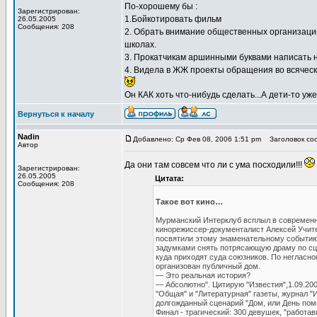
По-хорошему бы :
Зарегистрирован:
1.Бойкотировать фильм
26.05.2005
Сообщения: 208
2. Обрать внимание общественных организаций
школах.
3. Прокатчикам аршинными буквами написать н
4. Видела в ЖЖ проекты обращения во всячески
Он КАК хоть что-нибудь сделать...А дети-то 
Вернуться к началу
Nadin
Добавлено: Ср Фев 08, 2006 1:51 pm
Заголовок соо
Автор
Да они там совсем что ли с ума посходили!!!
Зарегистрирован:
26.05.2005
Цитата:
Сообщения: 208
Такое вот кино…
Мурманский Интерклуб всплыл в современн
кинорежиссер-документалист Алексей Учите
посвятили этому знаменательному событию
задумками снять потрясающую драму по сце
куда приходят суда союзников. По негласн
организован публичный дом.
— Это реальная история?
— Абсолютно". Цитирую "Известия",1.09.2001
"Общая" и "Литературная" газеты, журнал "
долгожданный сценарий "Дом, или День пом
Финал - трагический: 300 девушек, "работа