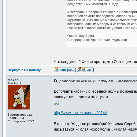
Кинорежиссер ответил мне: работа над фил
существенных моментов. Я жду.
А ветераны Полярных конвоев в Великобрит
посвящен памяти последнего конвоя RA-67,
Мурманске. Называние мемориального празд
ветеранов, самым молодым из которых испо
(такие вот "Особенности национального ки
Ольга Голубцова
Северодвинск-Архангельск-Мурманск.
Что следущее? Фильм про то, что Освенцим то
Вернуться к началу
maxon
Добавлено: Пн Фев 13, 2006 9:07 am
Заголовок соо
Site Admin
Дополнить картину очередной волны помоев на
шлюху с пионерским галстуком.
http://www.newizv.ru/print/20744
Зарегистрирован:
06.08.2004
Сообщения: 5657
В планах "модного режиссёра" Кирилла Серебр
называться: «Голая комсомолка», «Голая комму