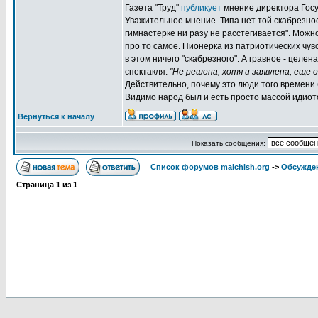
Газета "Труд"
публикует
мнение директора Госу
Уважительное мнение. Типа нет той скабрезност
гимнастерке ни разу не расстегивается". Можно
про то самое. Пионерка из патриотических чув
в этом ничего "скабрезного". А гравное - цел
спектакля:
"Не решена, хотя и заявлена, еще 
Действительно, почему это люди того времени
Видимо народ был и есть просто массой идиото
Вернуться к началу
Показать сообщения:
Список форумов malchish.org
->
Обсужден
Страница
1
из
1