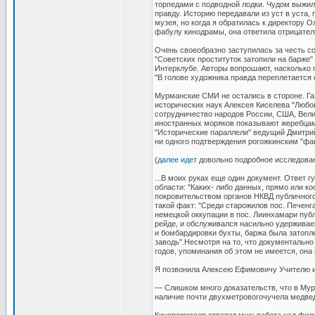
торпедами с подводной лодки. Чудом выжила
правду. Историю передавали из уст в уста,
музея, но когда я обратилась к директору
фабулу кинодрамы, она ответила отрицател
Очень своеобразно заступилась за честь с
"Советских проституток затопили на барже"
Интерклубе. Авторы вопрошают, насколько 
"В голове художника правда переплетается 
Мурманские СМИ не остались в стороне. Га
исторических наук Алексея Киселева "Любов
сотрудничество народов России, США, Вели
иностранных моряков показывают жеребцами
"Исторические параллели" ведущий Дмитрий
ни одного подтверждения рогожкинским "фак
(
далее идет
довольно подробное исследован
...В моих руках еще один документ. Ответ
области: "Каких- либо данных, прямо или к
покровительством органов НКВД публичного
такой факт: "Среди старожилов пос. Печен
немецкой оккупации в пос. Лиинхамари пуб
рейде, и обслуживался насильно удержива
и бомбардировки бухты, баржа была затопл
заводь".Несмотря на то, что документально
годов, упоминания об этом не имеется, она
Я позвонила Алексею Ефимовичу Учителю и 
— Слишком много доказательств, что в Мурм
наличие почти двухметровогочучела медвед