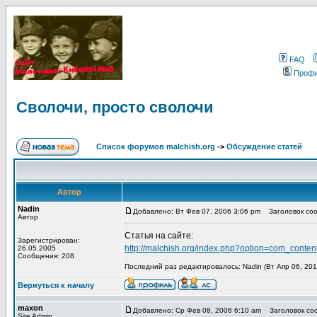
FAQ
Проф
Сволочи, просто сволочи
Список форумов malchish.org
->
Обсуждение статей
Автор
Nadin
Добавлено: Вт Фев 07, 2006 3:06 pm
Заголовок соо
Автор
Статья на сайте:
Зарегистрирован:
http://malchish.org/index.php?option=com_conte
26.05.2005
Сообщения: 208
Последний раз редактировалось: Nadin (Вт Апр 06, 201
Вернуться к началу
maxon
Добавлено: Ср Фев 08, 2006 6:10 am
Заголовок сооб
Site Admin