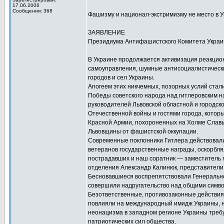
17.06.2006
Сообщения: 368
Фашизму и национал-экстримизму не место в 
ЗАЯВЛЕНИЕ
Президиума Антифашистского Комитета Укра
В Украине продолжается активизация реакцион
самоуправления, шумные антисоциалистически
городов и сел Украины.
Апогеем этих никчемных, позорных услий стали 
Победы советского народа над гитлеровским 
руководителей Львовской областной и городск
Отечественной войны и гостями города, которы
Красной Армии, похороненных на Холме Славы
Львовщины от фашистской оккупации.
Современные поклонники Гитлера действовали
ветеранов государственные награды, оскорбля
пострадавших и наш соратник — заместитель 
отделения Александр Калинюк, представители
Бесновавшиеся воспрепятствовали Генерально
совершили надругательство над общими симво
Безответственные, противозаконные действия 
повлияли на международный имидж Украины, 
неонацизма в западном регионе Украины требу
патриотических сил общества.