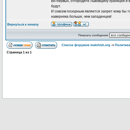
Во-первых, отгородите Львовщину границей и 
будут.
И совсем позорным является запрет кому бы т
наверняка больше, чем западенцев!
Вернуться к началу
Показать сообщения:
Список форумов malchish.org
->
Политика
Страница
1
из
1