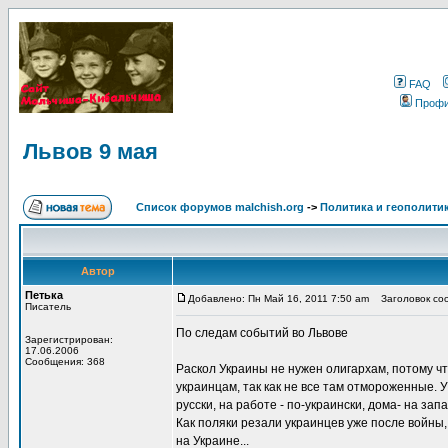
FAQ
Проф
Львов 9 мая
Список форумов malchish.org
->
Политика и геополити
Автор
Петька
Добавлено: Пн Май 16, 2011 7:50 am
Заголовок соо
Писатель
По следам событий во Львове
Зарегистрирован:
17.06.2006
Сообщения: 368
Раскол Украины не нужен олигархам, потому ч
украинцам, так как не все там отмороженные. 
русски, на работе - по-украински, дома- на за
Как поляки резали украинцев уже после войны,
на Украине...