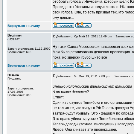
отобрать голоса у Януковича, который шел с Юл
Президенты Украины и получил около 1% голосо
свои голоса Юле, то есть призвал тех, кто гол
ему деньги...
Вернуться к началу
Beginner
Добавлено: Ср Май 18, 2011 11:49 pm
Заголовок со
Лауреат
Ну так и Савва Морозов финансировал всех кого
Зарегистрирован: 11.12.2009
Мая была реализована дешевая провокация. в 
Сообщения: 603
пока, но зверски грубо шито всё
Вернуться к началу
Петька
Добавлено: Чт Май 19, 2011 2:09 pm
Заголовок сооб
Писатель
именно Коломойский финансирует фашиста Тя
Зарегистрирован:
А он разве фашист?
17.06.2006
Сообщения: 368
Ответ:
Один из лозунгов Тягнибока и его организации -"
не только те, что живут в РФ.То есть граждан
завтра-будут убивать! Это - фашизм по опред
Это право убивать русских Тягнибоковцы обосн
Теперь доводы (точнее, инсинуации) Новодворс
Лювов. Она считает это провокацией.