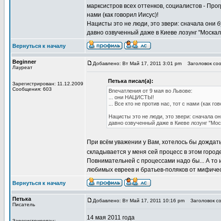
марксистров всех оттенков, социалистов - Прог
нами (как говорил Иисус)!
Нацисты это не люди, это звери: сначала они б
давно озвученный даже в Киеве лозунг "Москали
Вернуться к началу
Beginner
Добавлено: Вт Май 17, 2011 3:01 pm
Заголовок сооб
Лауреат
Петька писал(а):
Зарегистрирован: 11.12.2009
Сообщения: 603
Впечатления от 9 мая во Львове:
... они НАЦИСТЫ!
... Все кто не против нас, тот с нами (как го
Нацисты это не люди, это звери: сначала он
давно озвученный даже в Киеве лозунг "Моск
При всём уважении у Вам, хотелось бы дождать
складывается у меня сей процесс в этом город
Повнимательней с процессами надо бы... А то
любимых евреев и братьев-поляков от мифиче
Вернуться к началу
Петька
Добавлено: Вт Май 17, 2011 10:16 pm
Заголовок со
Писатель
14 мая 2011 года
Зарегистрирован: