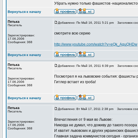
Убрать нужно только фашистов -националисто
Вернуться к началу
Петька
Добавлено: Пн Май 16, 2011 5:21 pm
Заголовок соо
Писатель
смотрите всю серию
Зарегистрирован:
17.06.2006
Сообщения: 368
http://www.youtube.com/watch?v=eQk_AguQHDw
Вернуться к началу
Петька
Добавлено: Пн Май 16, 2011 6:39 pm
Заголовок соо
Писатель
Посмотрел я на львовские события: фашисты рв
Зарегистрирован:
Гитлер встает из гроба!
17.06.2006
Сообщения: 368
Вернуться к началу
Петька
Добавлено: Вт Май 17, 2011 2:38 pm
Заголовок сооб
Писатель
Впечатления от 9 мая во Львове:
Зарегистрирован:
Никогда не думал, что доживу до такого позора 
17.06.2006
Сообщения: 368
И хватит львовских и других украинских фаши
Главная задача коммунистов сегодня - орган