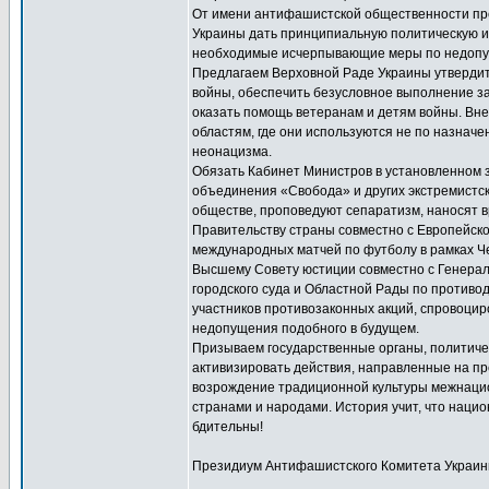
От имени антифашистской общественности пре
Украины дать принципиальную политическую и 
необходимые исчерпывающие меры по недопу
Предлагаем Верховной Раде Украины утвердит
войны, обеспечить безусловное выполнение за
оказать помощь ветеранам и детям войны. Вн
областям, где они используются не по назнач
неонацизма.
Обязать Кабинет Министров в установленном 
объединения «Свобода» и других экстремистски
обществе, проповедуют сепаратизм, наносят 
Правительству страны совместно с Европейск
международных матчей по футболу в рамках Ч
Высшему Совету юстиции совместно с Генерал
городского суда и Областной Рады по против
участников противозаконных акций, спровоцир
недопущения подобного в будущем.
Призываем государственные органы, политиче
активизировать действия, направленные на п
возрождение традиционной культуры межнацио
странами и народами. История учит, что нацио
бдительны!
Президиум Антифашистского Комитета Украи