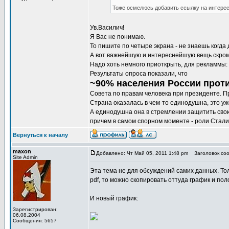
Тоже осмелюсь добавить ссылку на интерес
Ув.Василич!
Я Вас не понимаю.
То пишите по четыре экрана - не знаешь когда
А вот важнейшую и интереснейшую вещь скром
Надо хоть немного приоткрыть, для рекламмы:
Результаты опроса показали, что
~90% населения России прот
Совета по правам человека при президенте. Пр
Страна оказалась в чем-то единодушна, это уж
А единодушна она в стремлении защитить сво
причем в самом спорном моменте - роли Сталин
Вернуться к началу
maxon
Добавлено: Чт Май 05, 2011 1:48 pm
Заголовок соо
Site Admin
Эта тема не для обсуждений самих данных. Тол
pdf, то можно скопировать оттуда график и пол
И новый график:
Зарегистрирован:
06.08.2004
Сообщения: 5657