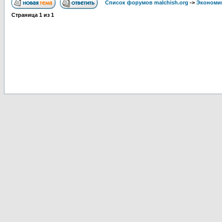
Список форумов malchish.org
->
Экономи
Страница
1
из
1