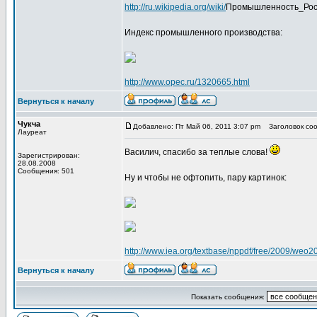
http://ru.wikipedia.org/wiki/
Промышленность_Рос
Индекс промышленного производства:
http://www.opec.ru/1320665.html
Вернуться к началу
Чукча
Добавлено: Пт Май 06, 2011 3:07 pm
Заголовок соо
Лауреат
Василич, спасибо за теплые слова!
Зарегистрирован:
28.08.2008
Сообщения: 501
Ну и чтобы не офтопить, пару картинок:
http://www.iea.org/textbase/nppdf/free/2009/weo2
Вернуться к началу
Показать сообщения: