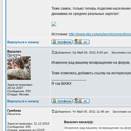
Тоже самое, только теперь поделим население
динамика их средних реальных зарплат:
Источник:
http://www.gks.ru/wps/wcm/connect/ross
Вернуться к началу
Василич
Добавлено: Ср Май 04, 2011 9:45 pm
Заголовок соо
Писатель
Искренне рад вашему возвращению на форум, п
Тоже осмелюсь добавить ссылку на интересную 
_________________
Я так ВИЖУ.
Зарегистрирован:
28.02.2007
Сообщения: 359
Откуда: Москва
Вернуться к началу
Грибник
Добавлено: Чт Май 05, 2011 11:48 am
Заголовок соо
Писатель
Василич писал(а):
Зарегистрирован: 11.12.2010
Сообщения: 450
Искренне рад вашему возвращению на форум
Откуда: инженер из СССР