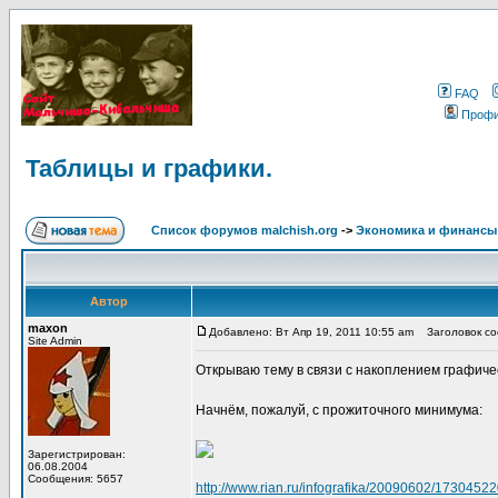
FAQ
Проф
Таблицы и графики.
Список форумов malchish.org
->
Экономика и финансы
Автор
maxon
Добавлено: Вт Апр 19, 2011 10:55 am
Заголовок соо
Site Admin
Открываю тему в связи с накоплением графичес
Начнём, пожалуй, с прожиточного минимума:
Зарегистрирован:
06.08.2004
Сообщения: 5657
http://www.rian.ru/infografika/20090602/17304522