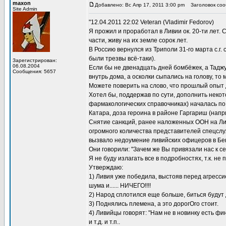
maxon
Добавлено: Вс Апр 17, 2011 3:00 pm
Заголовок сооб
Site Admin
"12.04.2011 22:02 Veteran (Vladimir Fedorov)
Я прожил и проработал в Ливии ок. 20-ти лет. 
части, живу на их земле сорок лет.
В Россию вернулся из Триполи 31-го марта с.г
были трезвы всё-таки).
Зарегистрирован:
06.08.2004
Если бы не двенадцать дней бомбёжек, а Таджу
Сообщения: 5657
внутрь дома, а осколки сыпались на голову, то
Можете поверить на слово, что прошлый опыт да
Хотел бы, поддержав по сути, дополнить некото
фармакологических справочниках) началась по 
Катара, доза героина в районе Гаргариш (напри
Снятие санкций, ранее наложенных ООН на Ливи
огромного количества представителей спецслуж
вызвало недоумение ливийских офицеров в Бен
Они говорили: "Зачем же Вы привязали нас к с
Я не буду излагать все в подробностях, т.к. н
Утверждаю:
1) Ливия уже победила, выстояв перед агрессие
шума и...... НИЧЕГО!!!!
2) Народ сплотился еще больше, биться будут д
3) Поднялись племена, а это дорогОго стоит.
4) Ливийцы говорят: "Нам не в новинку есть фин
и т.д. и т.п..