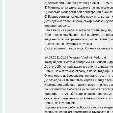
3) Автомобиль "Хёндэ"("Verna") с АКПП – 275 0
4) Минимальная з/плата даже в частном секторе 
5) Пособие молодёжи при регистрации в кач-ве
6) Беспроцентная ссуда без поручительства – 6
Дотируемые товары: мука, сахар, молоко (сухое
смешно говорить.
Это я беру не с неба, а знаю по организациям,
Я не говорю, что Ливия – рай на Земле, но по 
яйца не стоят по сравнению с российскими пр
"Сколково" во лбу горит не у всех.
Скоро я опять отъеду туда. Хочется остаться 
14.04.2011 01:09 Veteran (Vladimir Fedorov)
Каждый день смотрю программы ТВ Ливии и др.
До этого 20 лет наблюдал все это на улицах л
Ливии. Воюют там за страну, а не за Каддафи
Очень много добровольцев, которые несут патру
До отъезда из Ливии 30-го марта с.г. видел вс
учреждения работают; армия воюет, т.е. все з
За российского любителя интернетика так стоят
Каддафи – штучный товар, в настоящее время е
оказались предателями и свиньями. Кстати, п
Ливия, между прочим.
Грустно все это, ребята. Россия стоит на очер
извините, слишком прагматично-глуповато и нед