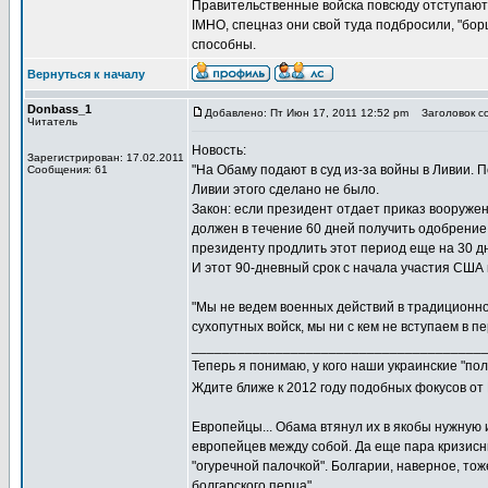
Правительственные войска повсюду отступают, 
IMHO, спецназ они свой туда подбросили, "бо
способны.
Вернуться к началу
Donbass_1
Добавлено: Пт Июн 17, 2011 12:52 pm
Заголовок со
Читатель
Новость:
Зарегистрирован: 17.02.2011
"На Обаму подают в суд из-за войны в Ливии. 
Сообщения: 61
Ливии этого сделано не было.
Закон: если президент отдает приказ вооружен
должен в течение 60 дней получить одобрение
президенту продлить этот период еще на 30 д
И этот 90-дневный срок с начала участия США 
"Мы не ведем военных действий в традиционно
сухопутных войск, мы ни с кем не вступаем в 
______________________________________
Теперь я понимаю, у кого наши украинские "по
Ждите ближе к 2012 году подобных фокусов от
Европейцы... Обама втянул их в якобы нужную и
европейцев между собой. Да еще пара кризисн
"огуречной палочкой". Болгарии, наверное, т
болгарского перца".