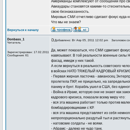
Американцы комплексуют от сообщений про св
Авиаудары становятся какими-то стеснительны
свою безнаказанность.
Мировые СМИ отчетливо сдигают фокус куда-н
Что мы не знаем?
Вернуться к началу
Donbass_1
Добавлено: Вт Апр 05, 2011 12:02 pm
Заголовок соо
Читатель
Да, может показаться, что СМИ сдвигают фокус
Зарегистрирован: 17.02.2011
навязывают. В той реальности военные силы 
Сообщения: 61
фасад, имидж у них такой.
А если вернуться в реальность советского чело
в войсках НАТО ТЯЖЕЛЫЙ КАДРОВЫЙ КРИЗИС. 
- Первая жирная ласточка - авианосец Энтерп
пролетела ПКР, не прицельно, на запредельно
панику и бунт. Корабль ушел в США, без едино
- Война в Ираке, которую они не знают как зак
кадрового кризиса, показали всему миру что:
- вся эта машина работает только против мал
бомбардировщиками с КР.
- вся эта машина представляет из себя немног
непропорционально раздутый тыл и растянуты
- натовские солдаты - не вояки.
- Абрамс - далеко не чудо танк.