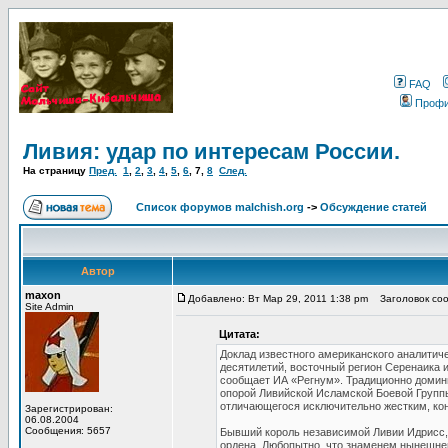
FAQ
Проф
Ливия: удар по интересам России.
На страницу
Пред.
1
,
2
,
3
,
4
,
5
,
6
,
7
,
8
След.
Список форумов malchish.org
->
Обсуждение статей
Автор
maxon
Добавлено: Вт Мар 29, 2011 1:38 pm
Заголовок сооб
Site Admin
Цитата:
Доклад известного американского аналитич
десятилетий, восточный регион Серенаика и
сообщает ИА «Регнум». Традиционно домин
опорой Ливийской Исламской Боевой Группы,
отличающегося исключительно жестким, ко
Зарегистрирован:
06.08.2004
Сообщения: 5657
Бывший король независимой Ливии Идрисс, 
ордена. Любопытно, что знаменем нынешнег