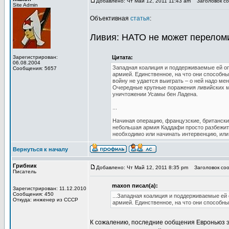
Добавлено: Чт Май 12, 2011 11:43 am
Заголовок соо
Site Admin
Объективная
статья
:
Ливия: НАТО не может перелом
Зарегистрирован:
Цитата:
06.08.2004
Западная коалиция и поддерживаемые ей о
Сообщения: 5657
армией. Единственное, на что они способны
войну не удается выиграть – о ней надо ме
Очередные крупные поражения ливийских м
уничтожении Усамы бен Ладена.
...
Начиная операцию, французские, британски
небольшая армия Каддафи просто разбежитс
необходимо или начинать интервенцию, или
Вернуться к началу
Грибник
Добавлено: Чт Май 12, 2011 8:35 pm
Заголовок сооб
Писатель
maxon писал(а):
Зарегистрирован: 11.12.2010
Сообщения: 450
...Западная коалиция и поддерживаемые ей
Откуда: инженер из СССР
армией. Единственное, на что они способны
К сожалению, последние ообщения Евроньюз э