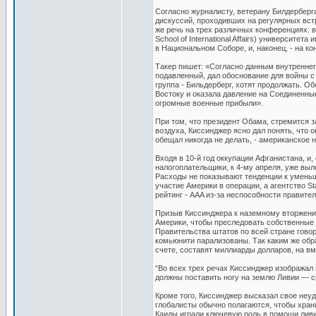
Согласно журналисту, ветерану Билдерберг
дискуссий, проходивших на регулярных встр
же речь на трех различных конференциях: в
School of International Affairs) университ
в Национальном Соборе, и, наконец, - на к
Такер пишет: «Согласно данным внутреннего
подавленный, дал обоснование для войны с Л
группа - Бильдерберг, хотят продолжать. О
Востоку и оказала давление на Соединенны
огромные военные прибыли».
При том, что президент Обама, стремится з
воздуха, Киссинджер ясно дал понять, что 
обещал никогда не делать, - американское 
Входя в 10-й год оккупации Афганистана, и
налогоплательщики, к 4-му апреля, уже вы
Расходы не показывают тенденции к умень
участие Америки в операции, а агентство S
рейтинг - AAA из-за неспособности правите
Призыв Киссинджера к наземному вторжени
Америки, чтобы преследовать собственные 
Правительства штатов по всей стране говор
комьюнити парализованы. Так каким же об
счете, составят миллиарды долларов, на в
“Во всех трех речах Киссинджер изображал
должны поставить ногу на землю Ливии — с
Кроме того, Киссинджер высказал свое неу
глобалисты обычно полагаются, чтобы хран
Каиды играли ключевую роль в помощи лив