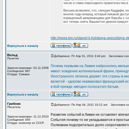
числе и глава переходного правительства 
Весьма возможно, что, смещая Каддафи, ко
многие годы вперед, который никакой досту
взращенный американцами для борьбы с сов
вот теперь опять Вашингтон демонстрирует 
http://news.km.ru/stanet-li-liviiskaya-oppozitsiya-
Вернуться к началу
Вольд
Добавлено: Пт Апр 01, 2011 3:44 pm
Заголовок сооб
Политик
Почему первыми на Ливию набросились милые 
Зарегистрирован: 02.11.2008
имеет хождение колониальный франк, принадле
Сообщения: 997
Откуда: Самара
Иностранного легиона держит эти страны в н
валютой - здорово нервировал французский ис
в бой прежде звёздно-полосатого батьки.
Вернуться к началу
Грибник
Добавлено: Пн Апр 04, 2011 10:12 am
Заголовок соо
Писатель
Развитие событий в Ливии не оставляет впеча
Зарегистрирован: 11.12.2010
События почему-то не укладываются в просты
Сообщения: 450
Откуда: инженер из СССР
Полковник подозрительно долго сопротивляет