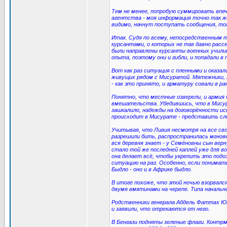
Тем не менее, попробую суммировать впе
агентства - моя информация точно так ж
видимо, начнут поступать сообщения, тогд
Итак. Судя по всему, непосредственным 
курсантами, о которых не так давно расск
были направлены курсанты военных училищ
опыта, поэтому они и гибли, и попадали в 
Вот как раз ситуация с пленными и оказал
живущих рядом с Мисуратой. Мятежники, к
- как это принято, и арматуру совали в р
Понятно, что местные озверели, и армия 
вмешательства. Убедившись, что в Мисур
зашкалило, надежды на договорённости и
происходит в Мисурате - представить сло
Учитывая, что Ливия несмотря на все сво
разрешили бить, распространилась мгнове
вся деревня знает - у Семёновны сын вер
стало той же последней каплей уже для в
она делает всё, чтобы укрепить это подо
ситуацию на раз. Особенно, если понимат
Быдло - оно и в Африке быдло.
В итоге похоже, что этой ночью взорвал
двумя вмятинами на черепе. Типа начальн
Родственники генерала Абдель Фаттах Ю
и заявили, что отрекаются от него.
В Бенгази подняты зеленые флаги. Контрм