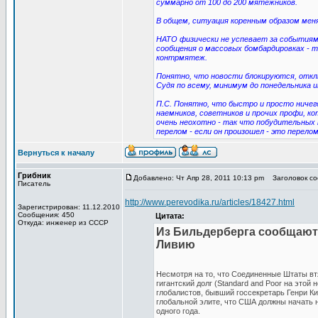
суммарно от 100 до 200 мятежников.
В общем, ситуация коренным образом меня
НАТО физически не успевает за событиями
сообщения о массовых бомбардировках - т
контрмятеж.
Понятно, что новости блокируются, откл
Судя по всему, минимум до понедельника
П.С. Понятно, что быстро и просто ничег
наемников, советников и прочих профи, к
очень неохотно - так что побудительных
перелом - если он произошел - это перелом
Вернуться к началу
Грибник
Добавлено: Чт Апр 28, 2011 10:13 pm
Заголовок соо
Писатель
http://www.perevodika.ru/articles/18427.html
Зарегистрирован: 11.12.2010
Сообщения: 450
Цитата:
Откуда: инженер из СССР
Из Бильдерберга сообщают
Ливию
Несмотря на то, что Соединенные Штаты вт
гигантский долг (Standard and Poor на этой
глобалистов, бывший госсекретарь Генри К
глобальной элите, что США должны начать 
одного года.