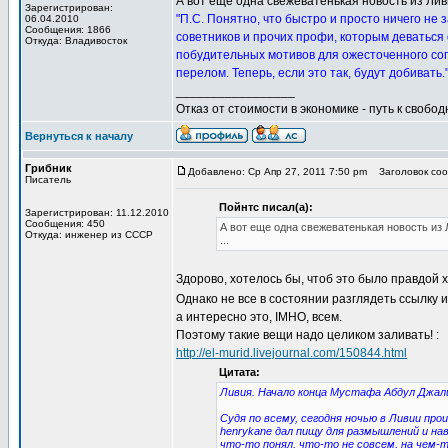
А вот еще одна свежеватенькая новость из Лив
Зарегистрирован:
"П.С. Понятно, что быстро и просто ничего не
06.04.2010
Сообщения: 1866
советников и прочих профи, которым деваться о
Откуда: Владивосток
побудительных мотивов для ожесточенного соп
перелом. Теперь, если это так, будут добивать.
_________________
Отказ от стоимости в экономике - путь к свобод
Вернуться к началу
Грибник
Добавлено: Ср Апр 27, 2011 7:50 pm
Заголовок сооб
Писатель
Пойнтс писал(а):
Зарегистрирован: 11.12.2010
Сообщения: 450
А вот еще одна свежеватенькая новость из 
Откуда: инженер из СССР
...
Здорово, хотелось бы, чтоб это было правдой 
Однако не все в состоянии разглядеть ссылку 
а интересно это, IMHO, всем.
Поэтому такие вещи надо целиком заливать! :
http://el-murid.livejournal.com/150844.html
Цитата:
Ливия. Начало конца Мустафа Абдул Джал
Судя по всему, сегодня ночью в Ливии пр
henrykane дал пищу для размышлений и на
что-то понял, что-то не совсем, на чем-т