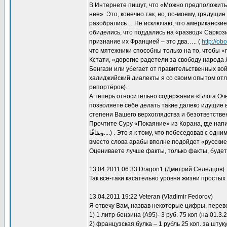
В Интернете пишут, что «Можно предположить
нее». Это, конечно так, но, по-моему, грядущ
разобрались… Не исключаю, что американские 
обиделись, что поддались на «развод» Саркоз
признание их Францией – это два….. (
http://ob
что мятежники способны только на то, чтобы «п
Кстати, «дорогие радетели за свободу народа 
Бенгази или убегает от правительственных войс
халиджийский диалекты я со своим опытом отли
репортёров).
А теперь относительно содержания «Блога Оче
позволяете себе делать такие далеко идущие 
степени Вашего верхоглядства и безответствен
Прочтите Суру «Покаяние» из Корана, где написано, что
ونفاقًا....) . Это я к тому, что побеседовав с одним, с другим, с третьим делать какие-либо выводы просто негоже, недостойно. Здесь
вместо слова арабы вполне подойдет «русские» 
Оцениваете лучше факты, только факты, будет
13.04.2011 06:33 Dragon1 (Дмитрий Селедцов)
Так все-таки касательно уровня жизни простых
13.04.2011 19:22 Veteran (Vladimir Fedorov)
Я отвечу Вам, назвав некоторые цифры, переве
1) 1 литр бензина (А95)- 3 руб. 75 коп (на 01.3.2
2) французская булка – 1 рубль 25 коп. за штуку