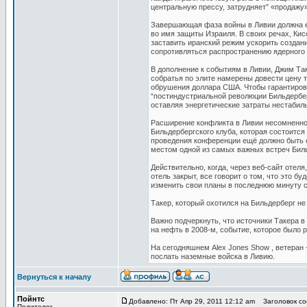
центральную прессу, затрудняет” «продажу»
Завершающая фаза войны в Ливии должна е
во имя защиты Израиля. В своих речах, Ки
заставить иранский режим ускорить создан
сопротивляться распространению ядерного 
В дополнение к событиям в Ливии, Джим Так
собратья по элите намерены довести цену т
обрушения доллара США. Чтобы гарантиров
“постиндустриальной революции Бильдербер
оставляя энергетические затраты нестабил
Расширение конфликта в Ливии несомненно
Бильдербергского клуба, которая состоится
проведения конференции ещё должно быть о
местом одной из самых важных встреч Биль
Действительно, когда, через веб-сайт отел
отель закрыт, все говорит о том, что это б
изменить свои планы в последнюю минуту с 
Такер, который охотился на Бильдерберг н
Важно подчеркнуть, что источники Такера 
на нефть в 2008-м, событие, которое было 
На сегодняшнем Alex Jones Show , ветеран 
послать наземные войска в Ливию.
Вернуться к началу
Пойнтс
Добавлено: Пт Апр 29, 2011 12:12 am
Заголовок соо
Политолог