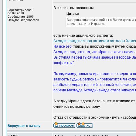
В связи с высказанным:
Зарегистрирован:
06.04.2010
Цитата:
Сообщения: 1866
Завершающая фаза войны в Ливии должна е
Откуда: Владивосток
во имя защиты Израиля.
есть мнение армянского эксперта:
Ахмадинежад пал под натиском аятоллы Хамен
На все это
(призывы вооруженным путем оказат
Ахмадинежад сказал, что Иран не хочет начин
Выступая перед тысячами иранцев в городе За
конфликты".
По видимому, попытка иранского президента не 
зависеть судьба региона - превратится ли хо
арабского мира в горячий военный конфликт, 
победа Махмуда Ахмадинежада стала ключом к
А ведь у Ирана ядрен-батона нет, в отличие 
суннитов по всему региону.
_________________
Отказ от стоимости в экономике - путь к свобод
Вернуться к началу
maxon