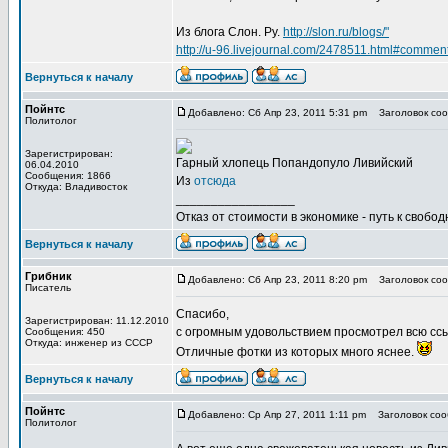
Из блога Слон. Ру.
http://slon.ru/blogs/"
http://u-96.livejournal.com/2478511.html#commen
Вернуться к началу
Пойнтс
Добавлено: Сб Апр 23, 2011 5:31 pm
Заголовок сооб
Политолог
Зарегистрирован:
Гарный хлопець Попандопуло Ливийский
06.04.2010
Сообщения: 1866
Из
отсюда
Откуда: Владивосток
_________________
Отказ от стоимости в экономике - путь к свобод
Вернуться к началу
Грибник
Добавлено: Сб Апр 23, 2011 8:20 pm
Заголовок сооб
Писатель
Спасибо,
Зарегистрирован: 11.12.2010
с огромным удовольствием просмотрел всю ссы
Сообщения: 450
Откуда: инженер из СССР
Отличные фотки из которых много яснее.
Вернуться к началу
Пойнтс
Добавлено: Ср Апр 27, 2011 1:11 pm
Заголовок сооб
Политолог