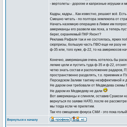
- вертолеты - дорогие и капризные игрушки и мн
Кадры, кадры... Как известно, решают всё. Ес
Смешно читать - по полтора землекопа от стр
Начать наземную операцию в Ливии им попросту
американцы его развели как лоха, а теперь пус
берег, охраняемый ПКР Яхонт?
Реклама Рафаля так и не состоялась, ярких по
сюрпризы, большую часть ПВО еще ни разу не 
ф-35 или, того хуже, ф-22, то на америкосов на
Конечно, американцам очень хотелось бы рас
легкие цели и пустить туда ф-35 и ф-22, отсня
четко знать состав и расположение радаров, ПУ
пространственно разделять, т.о. приемник и 
Персидском Заливе тактику неэффективной и 
Не даром они требовали от Медведева схемы 
Не даром их Медведеву не дали
Вот американцы и слиняли, оставив Сракози на
вернуться по заявке НАТО, после ее рассмотре
мы тогда если че прилетим.
Так что смещение фокуса СМИ - это пока голый
Вернуться к началу