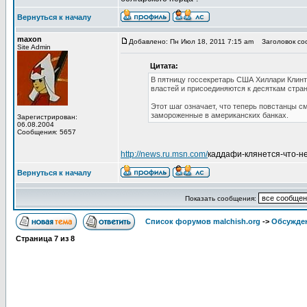
Вернуться к началу
maxon
Добавлено: Пн Июл 18, 2011 7:15 am
Заголовок соо
Site Admin
Цитата:
В пятницу госсекретарь США Хиллари Клин
властей и присоединяются к десяткам стран
Этот шаг означает, что теперь повстанцы 
замороженные в американских банках.
Зарегистрирован:
06.08.2004
Сообщения: 5657
http://news.ru.msn.com/
каддафи-клянется-что-н
Вернуться к началу
Показать сообщения:
Список форумов malchish.org
->
Обсужден
Страница
7
из
8