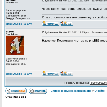
Добавлено: Вт Ноя 22, 2011 12:03 pm
Заголовок со
Политолог
Через капчу, поди, регистрироваться будем та
Зарегистрирован:
_________________
06.04.2010
Сообщения: 1866
Отказ от стоимости в экономике - путь к свобод
Откуда: Владивосток
Вернуться к началу
maxon
Добавлено: Вт Ноя 22, 2011 12:35 pm
Заголовок со
Site Admin
Наверное. Посмотрим, что там на phpBB3 имеет
Зарегистрирован:
06.08.2004
Сообщения: 5657
Вернуться к началу
Показать сообщения:
Список форумов malchish.org
->
О сайте
Страница
1
из
1