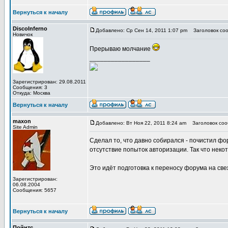
Вернуться к началу
DiscoInferno
Добавлено: Ср Сен 14, 2011 1:07 pm
Заголовок соо
Новичок
Прерываю молчание
_________________
Зарегистрирован: 29.08.2011
Сообщения: 3
Откуда: Москва
Вернуться к началу
maxon
Добавлено: Вт Ноя 22, 2011 8:24 am
Заголовок сооб
Site Admin
Сделал то, что давно собирался - почистил фо
отсутствие попыток авторизации. Так что неко
Это идёт подготовка к переносу форума на све
Зарегистрирован:
06.08.2004
Сообщения: 5657
Вернуться к началу
Пойнтс