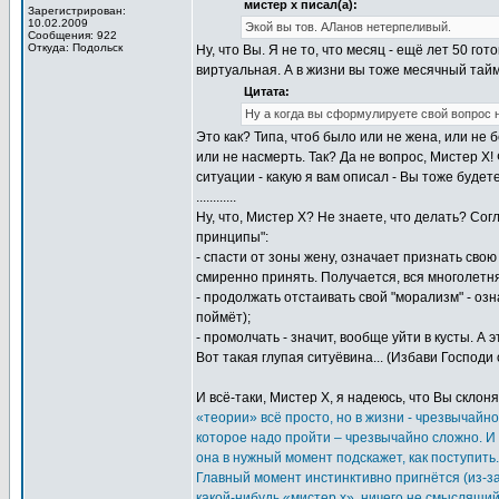
мистер х писал(а):
Зарегистрирован:
10.02.2009
Экой вы тов. АЛанов нетерпеливый.
Сообщения: 922
Откуда: Подольск
Ну, что Вы. Я не то, что месяц - ещё лет 50 го
виртуальная. А в жизни вы тоже месячный тайм
Цитата:
Ну а когда вы сформулируете свой вопрос не
Это как? Типа, чтоб было или не жена, или не
или не насмерть. Так? Да не вопрос, Мистер Х
ситуации - какую я вам описал - Вы тоже буд
............
Ну, что, Мистер Х? Не знаете, что делать? Со
принципы":
- спасти от зоны жену, означает признать свою
смиренно принять. Получается, вся многолетня
- продолжать отстаивать свой "морализм" - озн
поймёт);
- промолчать - значит, вообще уйти в кусты. А 
Вот такая глупая ситуёвина... (Избави Господи
И всё-таки, Мистер Х, я надеюсь, что Вы склон
«теории» всё просто, но в жизни - чрезвычайно
которое надо пройти – чрезвычайно сложно. И 
она в нужный момент подскажет, как поступить
Главный момент инстинктивно пригнётся (из-за
какой-нибудь «мистер х», ничего не смыслящий