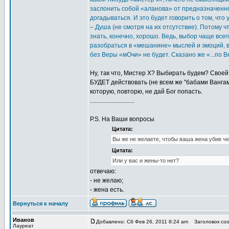
заслонить собой «аланова» от предназначенног
догадываться. И это будет говорить о том, что 
– Душа (не смотря на их отсутствие). Потому ч
знать, конечно, хорошо. Ведь, выбор чаще все
разобраться в «мешанине» мыслей и эмоций, в 
без Веры «мОчи» не будет. Сказано же «...по 
Ну, так что, Мистер Х? Выбирать будем? Своей 
БУДЕТ действовать (не всем же "бабами Вангами
которую, повторю, не дай Бог попасть.
.............................
P.S. На Ваши вопросы
Цитата:
Вы же не желаете, чтобы ваша жена убив че
Цитата:
Или у вас и жены-то нет?
отвечаю:
- не желаю;
- жена есть.
Вернуться к началу
Иванов
Добавлено: Сб Фев 26, 2011 8:24 am
Заголовок соо
Лауреат