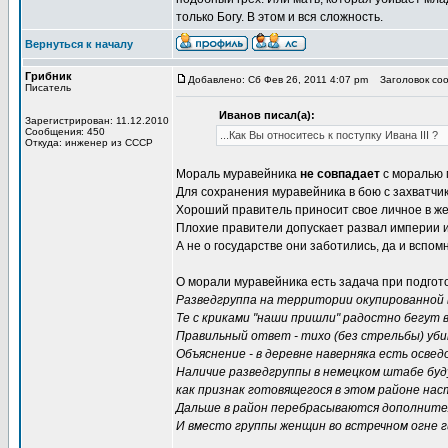
только Богу. В этом и вся сложность.
Вернуться к началу
Грибник
Добавлено: Сб Фев 26, 2011 4:07 pm
Заголовок соо
Писатель
Иванов писал(а):
Зарегистрирован: 11.12.2010
Сообщения: 450
...Как Вы относитесь к поступку Ивана III ?
Откуда: инженер из СССР
Мораль муравейника
не совпадает
с моралью 
Для сохранения муравейника в бою с захватчи
Хороший правитель приносит свое личное в же
Плохие правители допускает развал империи и
А не о государстве они заботились, да и вспом
О морали муравейника есть задача при подго
Разведгруппа на территории окупированной 
Те с криками "наши пришли" радостно бегут 
Правильный ответ - тихо (без стрельбы) уби
Объяснение - в деревне наверняка есть освед
Наличие разведгруппы в немецком штабе бу
как признак готовящегося в этом районе нас
Дальше в район перебрасываются дополните
И вместо группы женщин во встречном огне г