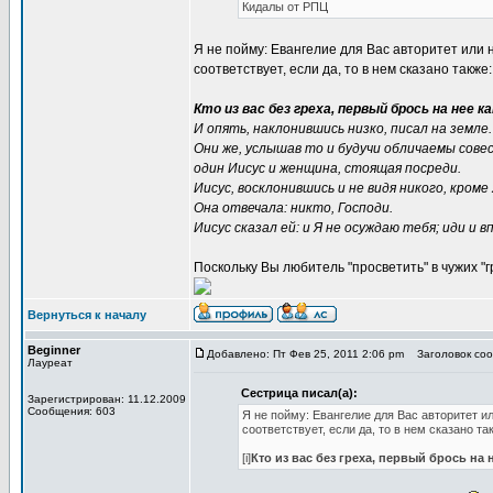
Кидалы от РПЦ
Я не пойму: Евангелие для Вас авторитет или н
соответствует, если да, то в нем сказано также:
Кто из вас без греха, первый брось на нее к
И опять, наклонившись низко, писал на земле.
Они же, услышав то и будучи обличаемы совес
один Иисус и женщина, стоящая посреди.
Иисус, восклонившись и не видя никого, кром
Она отвечала: никто, Господи.
Иисус сказал ей: и Я не осуждаю тебя; иди и вп
Поскольку Вы любитель "просветить" в чужих "г
Вернуться к началу
Beginner
Добавлено: Пт Фев 25, 2011 2:06 pm
Заголовок сооб
Лауреат
Сестрица писал(а):
Зарегистрирован: 11.12.2009
Сообщения: 603
Я не пойму: Евангелие для Вас авторитет ил
соответствует, если да, то в нем сказано та
[i]
Кто из вас без греха, первый брось на 