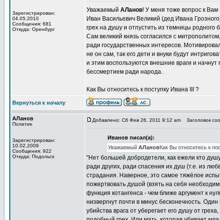
Уважаемый
АЛанов
! У меня тоже вопрос к Вам
Зарегистрирован:
Иван Васильевич Великий (дед Ивана Грозного)
04.05.2010
Сообщения: 681
грех на душу и отпустить из темницы родного 
Откуда: Оренбург
Сам великий князь согласился с митрополитом,
ради государственных интересов. Мотивировал 
не он сам, так его дети и внуки будут интриго
и этим воспользуются внешние враги и начнут 
бессмертием ради народа.
Как Вы относитесь к поступку Ивана III ?
Вернуться к началу
АЛанов
Добавлено: Сб Фев 26, 2011 9:12 am
Заголовок соо
Политик
Иванов писал(а):
Зарегистрирован:
10.02.2009
Уважаемый
АЛанов
Как Вы относитесь к пос
Сообщения: 922
Откуда: Подольск
"Нет большей добродетели, как ежели кто душу 
ради других, ради спасения их душ (т.е. из люб
страдания. Наверное, это самое тяжёлое испыт
пожертвовать душой (взять на себя необходимы
функция котангенса - чем ближе аргумент к нулю
низвергнут почти в минус бесконечность. Один
убийства врага от уберегает его душу от грех
подобный грех. Или мать, которая убивает мла