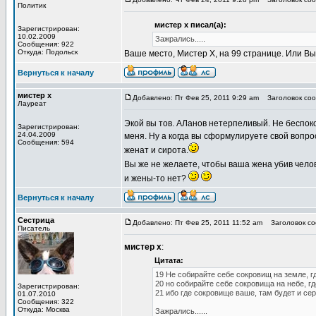
Политик
мистер х писал(а):
Зарегистрирован:
10.02.2009
Зажрались.....
Сообщения: 922
Откуда: Подольск
Ваше место, Мистер Х, на 99 странице. Или В
Вернуться к началу
мистер х
Добавлено: Пт Фев 25, 2011 9:29 am
Заголовок сооб
Лауреат
Экой вы тов. АЛанов нетерпеливый. Не беспоко
Зарегистрирован:
24.04.2009
меня. Ну а когда вы сформулируете свой вопрос 
Сообщения: 594
женат и сирота.
Вы же не желаете, чтобы ваша жена убив челов
и жены-то нет?
Вернуться к началу
Сестрица
Добавлено: Пт Фев 25, 2011 11:52 am
Заголовок соо
Писатель
мистер х
:
Цитата:
19 Не собирайте себе сокровищ на земле, г
20 но собирайте себе сокровища на небе, гд
Зарегистрирован:
21 ибо где сокровище ваше, там будет и се
01.07.2010
Сообщения: 322
Откуда: Москва
Зажрались......