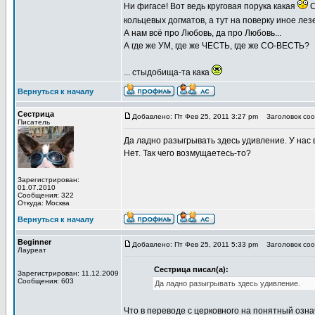
Ни фигасе! Вот ведь круговая порука какая
С
кольцевых догматов, а тут на поверку иное лез
А нам всё про Любовь, да про Любовь...
А где же УМ, где же ЧЕСТЬ, где же СО-ВЕСТЬ?
... стыдобища-та кака
Вернуться к началу
Сестрица
Добавлено: Пт Фев 25, 2011 3:27 pm
Заголовок сооб
Писатель
Да ладно разыгрывать здесь удивление. У нас в
Нет. Так чего возмущаетесь-то?
Зарегистрирован:
01.07.2010
Сообщения: 322
Откуда: Москва
Вернуться к началу
Beginner
Добавлено: Пт Фев 25, 2011 5:33 pm
Заголовок сооб
Лауреат
Сестрица писал(а):
Зарегистрирован: 11.12.2009
Сообщения: 603
Да ладно разыгрывать здесь удивление.
Что в переводе с церковного на понятный озна