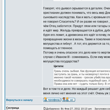
Говорят, что дьявол скрывается в деталях. О
христианин должен понимать, что весь мир До
сыновьего наследства. Как и мать с кровным о
не говорил Спаситель? И он разве не говорил ,
чём Отец заботится. Придут ляхи или татары за
и идёт мир. Желудь превращается в дубок, дубо
буря его ломит, а древесина его идёт в почву, 
превращение жизни в жизнь. Также и поколения
могущества и гибнут . А тот, кто держится за 
помещать в тленное.
Потому и очень опасное это дело кем-то жертво
случае с Иваном III - сомневаюсь. Если ему мо
могущества государства?
Цитата:
Грань очень зыбкая. Как функция котангенса
заступить за грань, и ты низвергнут почти 
именно такой человек - грехом убийства вра
необходимости совершать подобный грех. И
Права она или нет - судить только Богу. В э
Вот в том то и дело. Но каждый решает для се
меня лично нет мнения на этот счёт. Очень уж 
Вернуться к началу
Сестрица
Добавлено: Вс Фев 27, 2011 10:13 am
Заголовок соо