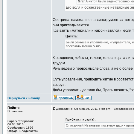
Graf
:А «что» было задействовано, е
Его воля и божественные нетварные эн
Сестрица, намекал не на «инструменты», котор
они прикладываются.
Где взять «материал» и как он «взялся», если 
Цитата:
Были раньше и управление, и управители, и 
поскакать можно было.
К вождению, кобылы, телеги, колесницы, а ли 
трудом.
Речь ведём о первосмысле слова, а не о более
Суть управления, приводить житие в соответств
«веру».
Дабы управлять, должно бы, Правь познать, "в
Вернуться к началу
Пойнтс
Добавлено: Сб Фев 26, 2011 6:50 pm
Заголовок соо
Политолог
Грибник писал(а):
Зарегистрирован:
06.04.2010
Описанный Ивановым поступок царя - приме
Сообщения: 1866
Откуда: Владивосток