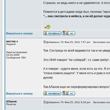
Странно, но ведь никто и не удивляется. А пот
Помнится в детсадике когда был, песенка "звуч
"... она смотрела в небеса, а он ей делал чуд
Вернуться к началу
мистер х
Добавлено: Пт Фев 25, 2011 7:57 pm
Заголовок сооб
Лауреат
Тов. Сестрица по всей видимости так и не увиде
Зарегистрирован:
24.04.2009
Сообщения: 594
Это ОНИ говорят "не собирай", т.к. сами гребут
А я говорю - судите меня, если есть за что. Я
"спаси,помоги,защити". У меня есть и руки и 
духом).
Тов.АЛанов еще не переформулировал вопро
Вернуться к началу
АЛанов
Добавлено: Пт Фев 25, 2011 8:18 pm
Заголовок сооб
Политик