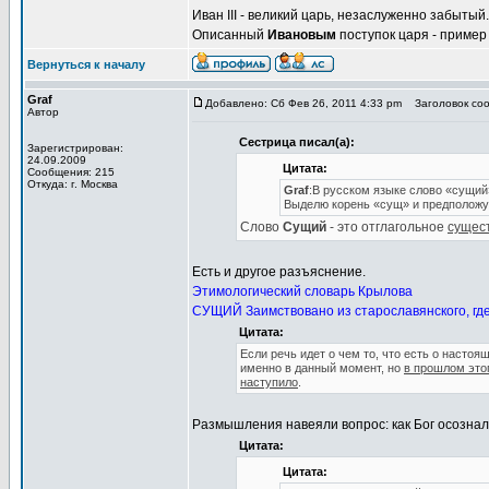
Иван III - великий царь, незаслуженно забытый.
Описанный
Ивановым
поступок царя - пример
Вернуться к началу
Graf
Добавлено: Сб Фев 26, 2011 4:33 pm
Заголовок соо
Автор
Сестрица писал(а):
Зарегистрирован:
24.09.2009
Цитата:
Сообщения: 215
Откуда: г. Москва
Graf
:В русском языке слово «сущий»
Выделю корень «сущ» и предположу 
Слово
Сущий
- это отглагольное
сущес
Есть и другое разъяснение.
Этимологический словарь Крылова
СУЩИЙ Заимствовано из старославянского, гд
Цитата:
Если речь идет о чем то, что есть о насто
именно в данный момент, но
в прошлом это
наступило
.
Размышления навеяли вопрос: как Бог осознал
Цитата:
Цитата: