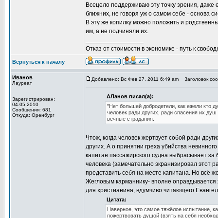
Всецело поддерживаю эту точку зрения, даже
ближних, не говоря уж о самом себе - основа с
В эту же копилку можно положить и родствен
им, а не подчиняли их.
_________________
Отказ от стоимости в экономике - путь к свобод
Вернуться к началу
Иванов
Добавлено: Вс Фев 27, 2011 6:49 am
Заголовок сооб
Лауреат
АЛанов писал(а):
Зарегистрирован:
04.05.2010
"Нет большей добродетели, как ежели кто ду
Сообщения: 681
человек ради других, ради спасения их душ 
Откуда: Оренбург
вечные страдания.
Чтож, когда человек жертвует собой ради други
других. А о принятии греха убийства невинног
капитан пассажирского судна выбрасывает за 
человека (замечательно экранизировал этот р
представить себя на месте капитана. Но всё ж
Жегловым карманнику- вполне оправдывается ж
для христианина, вдумчиво читающего Евангел
Цитата:
Наверное, это самое тяжёлое испытание, ка
пожертвовать душой (взять на себя необход