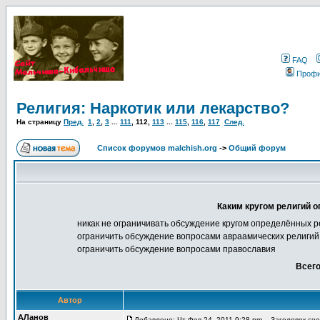
FAQ
Проф
Религия: Наркотик или лекарство?
На страницу
Пред.
1
,
2
,
3
...
111
,
112
,
113
...
115
,
116
,
117
След.
Список форумов malchish.org
->
Общий форум
Каким кругом религий о
никак не ограничивать обсуждение кругом определённых р
ограничить обсуждение вопросами авраамических религий 
ограничить обсуждение вопросами православия
Всего
Автор
АЛанов
Добавлено: Чт Фев 24, 2011 9:28 pm
Заголовок сооб