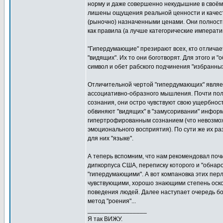
норму и даже совершенно некудышние в своём
лишены ощущения реальной ценности и качест
(рыночно) назначенными ценами. Они полность
как правила (а лучше категорические императи
"Гипердумающие" презирают всех, кто отличает
"видящих". Их то они боготворят. Для этого и 
символ и обет рабского подчинения "избранны
Отличительной чертой "гипердумающих" являе
ассоциативно-образного мышления. Почти по
сознания, они остро чувствуют свою ущербност
обвиняют "видящих" в "замусоривании" инфор
гипертрофированным сознанием (что невозможн
эмоционального восприятия). По сути же их р
для них "языке".
А теперь вспомним, что нам рекомендовал почи
дипкорпуса США, переписку которого и "обнар
"гипердумающими". А вот компановка этих пе
чувствующими, хорошо знающими степень оско
поведения людей. Далее наступает очередь б
метод "роения"...
_________________
Я так ВИЖУ.