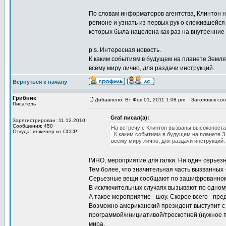
По словам информаторов агентства, Клинтон 
регионе и узнать из первых рук о сложившейся
которых была нацелена как раз на внутренние
p.s. Интересная новость.
К каким событиям в будущем на планете Земля
всему миру лично, для раздачи инструкций.
Вернуться к началу
Грибник
Добавлено: Вт Фев 01, 2011 1:08 pm
Заголовок сооб
Писатель
Graf писал(а):
Зарегистрирован: 11.12.2010
Сообщения: 450
На встречу с Клинтон вызваны высокопоста
Откуда: инженер из СССР
..К каким событиям в будущем на планете 
всему миру лично, для раздачи инструкций.
IMHO, мероприятие для галки. Ни один серьезн
Тем более, что значительная часть вызванных 
Серьезные вещи сообщают по зашифрованному ка
В исключительных случаях вызывают по одному 
А такое мероприятие - шоу. Скорее всего - пр
Возможно американский президент выступит с
программой/инициативой/трескотней (нужное по
мира.