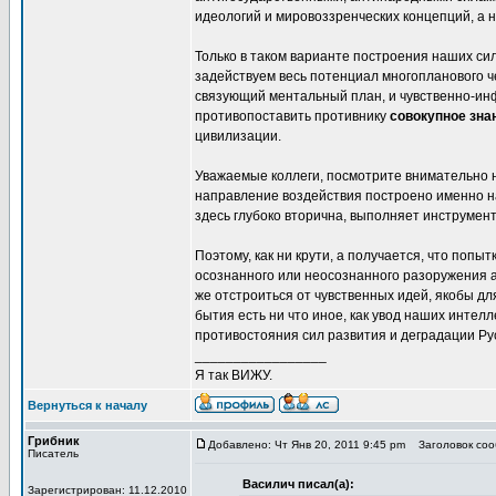
идеологий и мировоззренческих концепций, а н
Только в таком варианте построения наших си
задействуем весь потенциал многопланового че
связующий ментальный план, и чувственно-ин
противопоставить противнику
совокупное зна
цивилизации.
Уважаемые коллеги, посмотрите внимательно н
направление воздействия построено именно на
здесь глубоко вторична, выполняет инструме
Поэтому, как ни крути, а получается, что попы
осознанного или неосознанного разоружения 
же отстроиться от чувственных идей, якобы дл
бытия есть ни что иное, как увод наших интел
противостояния сил развития и деградации Рус
_________________
Я так ВИЖУ.
Вернуться к началу
Грибник
Добавлено: Чт Янв 20, 2011 9:45 pm
Заголовок сооб
Писатель
Василич писал(а):
Зарегистрирован: 11.12.2010