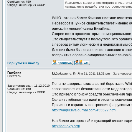
Сообщения: 450
Уважаемые коллеги, посмотрите внимательн
Откуда: инженер из СССР
направление воздействия построено именно
IMHO - это наиболее близкая к истине гипотеза
Переворот в Тунисе свидетельствует именно о
римской империи) слива ВикиЛикс.
Скорее всего организаторы на эмоциональное 
Это свидетельствует в пользу того, что органи
с переразвитым логическим и недоразвитым 
Для них было бы логично использование в свои
восприятия образно-эмоциональных планов б
Вернуться к началу
Грибник
Добавлено: Пт Янв 21, 2011 12:31 pm
Заголовок соо
Писатель
Попытки американских властей бороться с Wik
Зарегистрирован: 11.12.2010
зарвавшегося от безнаказанности модератора 
Сообщения: 450
Откуда: инженер из СССР
Это привело к поиску средств обеспечения гар
Одна из любопытных идей в этом направлении 
Причины и варианты построения (на русском) 
http://waqur.livejournal.com/455527.html
Наиболее интересный и пугающий власти вариа
http://dot-p2p.org/