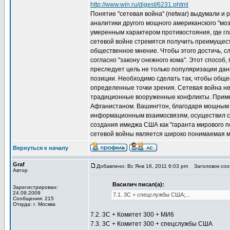
http://www.win.ru/digest/6231.phtml
Понятие "сетевая война" (netwar) выдумали и р
аналитики другого мощного американского "моз
умеренным характером противостояния, где г
сетевой войне стремятся получить преимущест
общественное мнение. Чтобы этого достичь, 
согласно "закону снежного кома". Этот способ
преследует цель не только популяризации дан
позиции. Необходимо сделать так, чтобы общ
определенные точки зрения. Сетевая война н
традиционные вооруженные конфликты. Пример
Афганистаном. Вашингтон, благодаря мощным 
информационным взаимосвязям, осуществил св
создания имиджа США как "гаранта мирового п
сетевой войны является широко понимаемая 
Вернуться к началу
Graf
Добавлено: Вс Янв 16, 2011 6:03 pm
Заголовок сооб
Автор
Василич писал(а):
Зарегистрирован:
24.09.2009
7.1. 3С + спецслужбы США;...
Сообщения: 215
Откуда: г. Москва
7.2. 3С + Комитет 300 + МИ6
7.3. 3С + Комитет 300 + спецслужбы США