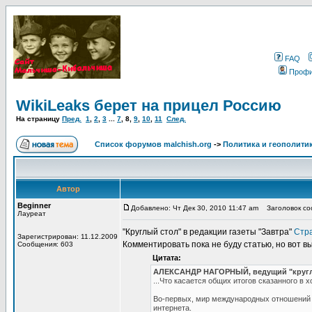
FAQ
Проф
WikiLeaks берет на прицел Россию
На страницу
Пред.
1
,
2
,
3
...
7
,
8
,
9
,
10
,
11
След.
Список форумов malchish.org
->
Политика и геополити
Автор
Beginner
Добавлено: Чт Дек 30, 2010 11:47 am
Заголовок соо
Лауреат
"Круглый стол" в редакции газеты "Завтра"
Стра
Зарегистрирован: 11.12.2009
Комментировать пока не буду статью, но вот 
Сообщения: 603
Цитата:
АЛЕКСАНДР НАГОРНЫЙ, ведущий "кругло
...Что касается общих итогов сказанного в 
Во-первых, мир международных отношений
интернета.