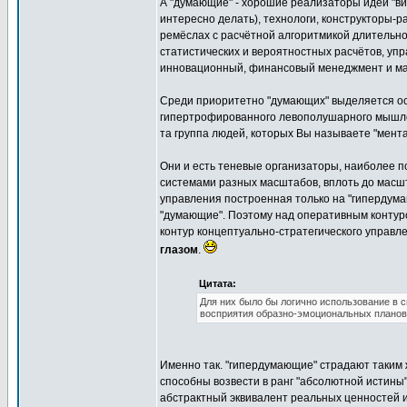
А "думающие" - хорошие реализаторы идей "ви
интересно делать), технологи, конструкторы-
ремёслах с расчётной алгоритмикой длительно
статистических и вероятностных расчётов, уп
инновационный, финансовый менеджмент и ма
Среди приоритетно "думающих" выделяется осо
гипертрофированного левополушарного мышлени
та группа людей, которых Вы называете "мен
Они и есть теневые организаторы, наиболее 
системами разных масштабов, вплоть до масшт
управления построенная только на "гипердума
"думающие". Поэтому над оперативным контур
контур концептуально-стратегического управле
глазом
.
Цитата:
Для них было бы логично использование в с
восприятия образно-эмоциональных планов
Именно так. "гипердумающие" страдают таким ж
способны возвести в ранг "абсолютной истины"
абстрактный эквивалент реальных ценностей и 