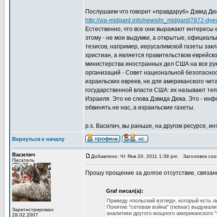
Послушаем что говорит «правдаруб» Дэвид Дюк,
http://via-midgard.info/news/in_midgard/7872-dyev
Естественно, что все они выражают интересы 
этому - не мои выдумки, а открытые, официальн
тезисов, например, иерусалимской газеты зак
христиан, а является правительством еврейско
министерства иностранных дел США на все ру
организаций - Совет национальной безопасност
израильских евреев, не для американского чи
государственной власти США: их называют теп
Израиля. Это не слова Дэвида Дюка. Это - инф
обвинять не нас, а израильские газеты.
p.s. Василич, вы раньше, на другом ресурсе
Вернуться к началу
Василич
Добавлено: Чт Янв 20, 2011 1:38 pm
Заголовок сооб
Писатель
Прошу прощение за долгое отсутствие, связан
Graf писал(а):
Приведу «польский взгляд», который есть л
Понятие "сетевая война" (netwar) выдумали 
Зарегистрирован:
аналитики другого мощного американского "м
28.02.2007