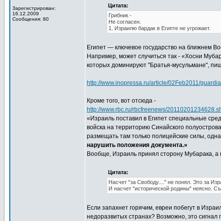
Цитата:
Зарегистрирован:
16.12.2009
Грибник -
Сообщения: 80
Не согласен.
1. Израилю бардак в Египте не угрожает.
Египет — ключевое государство на ближнем Во
Например, может случиться так - «Хосни Мубара
которых доминируют "Братья-мусульмане", пише
http://www.inopressa.ru/article/02Feb2011/guardi
Кроме того, вот отсюда -
http://www.rbc.ru/rbcfreenews/20110201234628.s
«Израиль поставил в Египет специальные средс
войска на территорию Синайского полуострова
размещать там только полицейские силы, одна
нарушить положения документа.»
Вообще, Израиль принял сторону Мубарака, а в
Цитата:
Насчет "за Свободу...." не понял. Это за Изр
И насчет "исторической родины" неясно. Съ
Если запахнет горячим, евреи побегут в Израи
недоразвитых странах? Возможно, это сигнал п