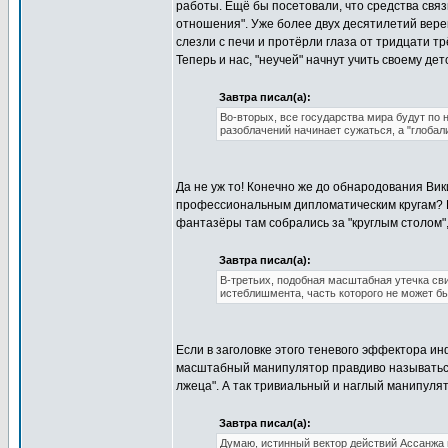
работы. Ещё бы посетовали, что средства свя
отношения". Уже более двух десятилетий вере
слезли с печи и протёрли глаза от тридцати т
Теперь и нас, "неучей" начнут учить своему дет
Завтра писал(а):
Во-вторых, все государства мира будут по 
разоблачений начинает сужаться, а "глоба
Да не уж то! Конечно же до обнародования Ви
профессиональным дипломатическим кругам? И
фантазёры там собрались за "круглым столом"
Завтра писал(а):
В-третьих, подобная масштабная утечка сви
истеблишмента, часть которого не может бы
Если в заголовке этого теневого эффектора ин
масштабный манипулятор правдиво называться.
лжеца". А так тривиальный и наглый манипулят
Завтра писал(а):
Думаю, истинный вектор действий Ассанжа 