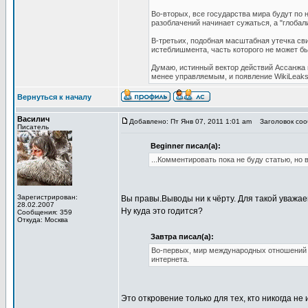
Во-вторых, все государства мира будут по 
разоблачений начинает сужаться, а "глоба
В-третьих, подобная масштабная утечка сви
истеблишмента, часть которого не может бы
Думаю, истинный вектор действий Ассанжа 
менее управляемым, и появление WikiLeaks
Вернуться к началу
Василич
Добавлено: Пт Янв 07, 2011 1:01 am
Заголовок сооб
Писатель
Beginner писал(а):
...Комментировать пока не буду статью, но
Зарегистрирован:
Вы правы.Выводы ни к чёрту. Для такой уважа
28.02.2007
Ну куда это годится?
Сообщения: 359
Откуда: Москва
Завтра писал(а):
Во-первых, мир международных отношений
интернета.
Это откровение только для тех, кто никогда н