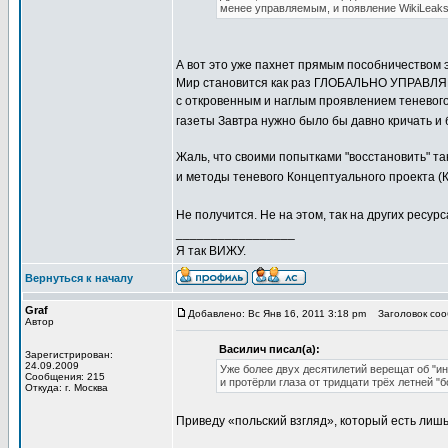
менее управляемым, и появление WikiLeaks
А вот это уже пахнет прямым пособничеством 
Мир становится как раз ГЛОБАЛЬНО УПРАВЛЯ
с откровенным и наглым проявлением теневого
газеты Завтра нужно было бы давно кричать и 
Жаль, что своими попытками "восстановить" т
и методы теневого Концептуального проекта (К
Не получится. Не на этом, так на других ресу
_________________
Я так ВИЖУ.
Вернуться к началу
Graf
Добавлено: Вс Янв 16, 2011 3:18 pm
Заголовок сооб
Автор
Василич писал(а):
Зарегистрирован:
24.09.2009
Уже более двух десятилетий верещат об "и
Сообщения: 215
и протёрли глаза от тридцати трёх летней "
Откуда: г. Москва
Приведу «польский взгляд», который есть лишь