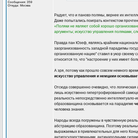
Сообщения: 359
Откуда: Москва
Радует, что и пановэ полякы, вернее их интел
Даже попытались поиграть контекстом прочте
«Поляки не являют собой хорошо организованн
аргументы; искусство управления поляками, с
Правда пан Юзеф, являясь крайним национали
заорганизованность западной парадигмы госуд
организованную нацию" ставил в укор своему с
относится то, что "настроение у них имеет бо
А зря, потому как прошло совсем немного вре
искусство управления и немцами основывае
Отсюда совершенно очевидно, что логическая 
лишь искуственно гипертрофированной самоц
реальность непосредственно интеллектуало-и
образованщина основывается на парадигме
че
человека знания.
Народы всегда погружены в чувственную реальн
абстракцию образованщина. Поэтому реальные
выражаемых в привлекательных для него Конце
антигосударственными, антинародными силам