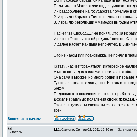
Если у соседа бардак, он нападать на тебя не 
Политика по Макиавелли подразумевает созда
Их раздробление на государства помельче и ст
2. Израилю бардак в Египте помогает перемани
3. Израилю революции у мамедов выгодны отвл
Насчет "за Свободу...." не понял. Это за Израил
И насчет "исторической родины" неясно. Съезж
И далее насчет майдана непонятно. В Викилике
Это не наезд или подковырка. Не понял в пря
Кстати, насчет "сражаться", интересное наблю
У меня есть одна знакомая пожилая еврейка.
Она сама в Москве, но много родни в Израиле.
Тут она и пожаловалась, что в Израиле-то вв
боком.
Подросло это поколение и не хочет работать, 
Дожил Израиль до появления
своих граждан
,
Это не энтузиасты-сионисты со всего света, 
всех...
Вернуться к началу
kai
Добавлено: Ср Фев 02, 2011 12:26 pm
Заголовок соо
Читатель