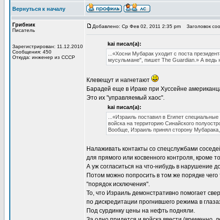
Вернуться к началу
Грибник
Добавлено: Ср Фев 02, 2011 2:35 pm
Заголовок сооб
Писатель
kai писал(а):
Зарегистрирован: 11.12.2010
Сообщения: 450
...«Хосни Мубарак уходит с поста президент
Откуда: инженер из СССР
мусульмане", пишет The Guardian.» А ведь н
Клевещут и нагнетают
Барадей еще в Ираке при Хуссейне американц
Это их "управляемый хаос".
kai писал(а):
...«Израиль поставил в Египет специальные 
войска на территорию Синайского полуостро
Вообще, Израиль принял сторону Мубарака, 
Налаживать контакты со спецслужбами соседей
для прямого или косвенного контроля, кроме тог
А уж согласиться на что-нибудь в нарушение до
Потом можно попросить в том же порядке чего т
"порядок исключения".
То, что Израиль демонстративно помогает све
по дискредитации прогнившего режима в глаза
Под сурдинку цены на нефть подняли.
За одно придется и войска ввести (временно, л