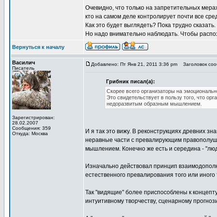
Очевидно, что только на запретительных мерах
кто на самом деле контролирует почти все сред
Как это будет выглядеть? Пока трудно сказать.
Но надо внимательно наблюдать. Чтобы распоз
Вернуться к началу
Василич
Добавлено: Пт Янв 21, 2011 3:36 pm
Заголовок сооб
Писатель
Грибник писал(а):
Скорее всего организаторы на эмоциональн
Это свидетельствует в пользу того, что ор
недоразвитым образным мышлением.
Зарегистрирован:
28.02.2007
Сообщения: 359
И я так это вижу. В реконструкциях древних з
Откуда: Москва
неравные части с превалирующим правополуш
мышлением. Конечно же есть и середина - "лю
Изначально действовал принцип взаимодополн
естественного превалирования того или иного
Так "видящие" более приспособлены к концеп
интуитивному творчеству, сценарному прогнози