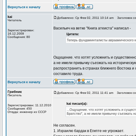
Вернуться к началу
kai
Добавлено: Ср Фев 02, 2011 10:14 am
Заголовок соо
Читатель
Васильич на ветке "Книга атеиста" написал -
Зарегистрирован:
16.12.2009
Цитата:
Сообщения: 80
Теперь фундаминталисты авраамического к
Ощущение. что хотят усложнить и существенно
а не имели привычку съезжать на историческую
распространить в странах ближнего Востока и
составило труда.
Вернуться к началу
Грибник
Добавлено: Ср Фев 02, 2011 11:41 am
Заголовок соо
Писатель
kai писал(а):
Зарегистрирован: 11.12.2010
Сообщения: 450
...Ощущение. что хотят усложнить и сущест
Откуда: инженер из СССР
Братство", а не имели привычку съезжать н
Не согласен.
1. Израилю бардак в Египте не угрожает.