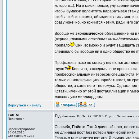
Насколько я знаю, СРО создаются некими круп
которого...). Ни о какой пользе, улучшении ка
чтобы бумажки волокитить нарабатывая стаж д
чтобы любые фирмы, объединившись, могли созд
сразу конечно, но кончится - этим, ради чего за
Вообще же
экономическое
объединение ни в 
(вернее, главными
отходами жизнедеятельно
пропало
Они, возможно и будут защищать
с
следовало бы вообще ни в одно общество не пу
Профсоюзы тоже по смыслу являются экономиче
глупо?
Конечно, в каждом члене профсоюза,
профессиональным интересом специалиста. Рабо
только он квалификацию нарабатывает, он сраз
общество, а сам в него - не гожусь. Однако пр
Кстати, именно от этой дестабилизации и умер
мэнээсы уже миллиардеры.
Вернуться к началу
Luk_M
Добавлено: Пт Окт 22, 2010 5:11 pm
Заголовок сооб
Политолог
Спасибо, Пойнтс. Такой длинный пост, но все н
Зарегистрирован:
же длинный пост без потери логической нити.
30.04.2010
Сообщения: 1233
Главным мне кажется вот что. Я думаю, что д