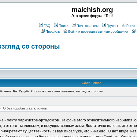
malchish.org
Это архив форума! Test!
FAQ
Поиск
Пользователи
Группы
Регист
Профиль
Войти и проверить личные сообщения
взгляд со стороны
Сообщение
щения: Re: Судьба России и стена непонимания, взгляд со стороны
 ГО без подобных катклизмов.
 - мечту марксистов-ортодоксов. На фоне этого относительного изобилия, 
а оттого - маленьким, и несущественным злом. Достаточно вычесть это отн
приобретают существенность
. Я вам писал уже, что никакого ГО нет нигде, не
 субъективны, но - не более, а явно менее чем пропаганда "мейд ин Холливуд