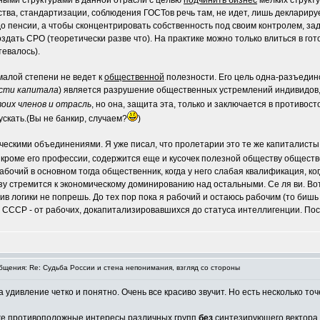
ными структурами в данной отрасли с целью
подчинить бизнес
мелких структу
чества, стандартизации, соблюдения ГОСТов речь там, не идет, лишь деклариру
о пенсии, а чтобы сконцентрировать собственность под своим контролем, за
ать СРО (теоретически разве что). На практике можно только влиться в гот
тевалось).
малой степени не ведет к
общественной
полезности. Его цель одна-разъедин
сти капитала
) является разрушение общественных устремлений индивидов, 
воих членов и отрасль
, но она, защита эта, только и заключается в против
скать.(Вы не банкир, случаем?
)
скими объединениями. Я уже писал, что пролетарии это те же капиталисты.
 кроме его профессии, содержится еще и кусочек полезной обществу обществ
чий в основном тогда общественник, когда у него слабая квалификация, когд
у стремится к экономическому доминированию над остальными. Се ля ви. Вот 
отив логики не попрешь. До тех пор пока я рабочий и остаюсь рабочим (то бишь
 СССР - от рабочих, докапитализировавшихся до статуса интеллигенции. Посл
щения: Re: Судьба России и стена непонимания, взгляд со стороны
а удивление четко и понятно. Очень все красиво звучит. Но есть несколько точ
аже противоположные интересы различных групп
без
синтезирующего вектора 