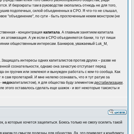
р (представителей того самого разнообразного общества, ради
ется. И бюрократы там в руководстве окопались отнюдь не для того,
душив подопечных, силой объединенных в СРО. Я что-то не слышал,
овое "объединение", по сути - быть проглоченным неким монстром (не
ственная - концентрация
капитала
. А главным занятием капитала
их атомизация. А уж если в СРО объединяются банки, то тут пиши
остоянии общественным интересам. Банкиров, уважаемый Luk_M,
 Защищать интересы одних капиталистов против других – разве не
енной сознательности, однако она зачастую отступает перед
а он грузчик или землекоп и вынужден работать с кем-то сообща. Как
я сам пролетарий. И мне нелегко сознавать, что я тут ратую за
 -
недо
капиталистом), я для общества буду элементом
дестабилизации
.
е этого оставалось сделать еще шажок - и вот некоторые таксисты и
ек, а которые хочется зацепиться. Боюсь только не смогу осилить такой
в каком-то смысле полезны для общества. Да, это приведет к конфликту