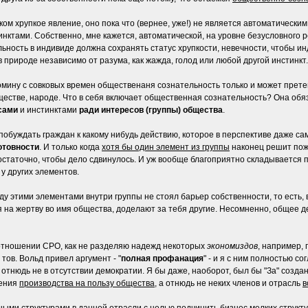
м хрупкое явление, оно пока что (вернее, уже!) не является автоматическим,
нктами. Собственно, мне кажется, автоматической, на уровне безусловного 
ность в индивиде должна сохранять статус хрупкости, невечности, чтобы инд
 природе независимо от разума, как жажда, голод или любой другой инстинкт.
оскомину с совковых времен общественаня сознательность только и может прет
- оществе, народе. Что в себя включает общественная сознательность? Она об
сами
и инстинктами
ради интересов (группы) общества
.
 побуждать граждан к какому нибудь действию, которое в перспективе даже с
отовности
. И только когда
хотя бы один элемент из группы
наконец решит пож
остаточно, чтобы дело сдвинулось. И уж вообще благоприятно складывается па
 у других элементов.
у этими элементами внутри группы не стоял барьер собственности, то есть,
ся на жертву во имя общества, доделают за тебя другие. Несомненно, общее 
 отношении СРО, как не разделяю надежд некоторых
экономиздов
, например,
ов. Вольд привел аргумент - "
полная профанация
" - и я с ним полностью с
отнюдь не в отсутствии демократии. Я бы даже, наоборот, был бы "За" создан
рения
производства на пользу общества
, а отнюдь не неких членов и отрасль
в