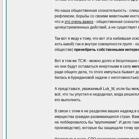
Но наша общественная сознательность - слишко
рефлексии, борьбы со своими животными инсти
что и
это очень важно
- общественная сознатель
целеустремленных действий, а не существует в
Так вот я веду к тому, что вот эта набившая 
хоть какой) так и внутри совокупности групп 
обществе)
пренебречь собственными интере
Вот в том же ТСЖ - можно долго и безуспешно
но они будут оставаться инертными в силу
нег
ради общего дела, то этого импульса бывает д
билась в буридановой задаче с неготовностью)
А представьте, уважаемый Luk_M, если бы межд
всё, что ты упустил и недоделал, когда решил
его выполнить.
В связи с этим я не разделяю ваших надежд в
имущества граждан развивающихся стран. Вам т
не лоббировалось бы "крупняками". И дело там 
производстве), которые бы защищали точку з