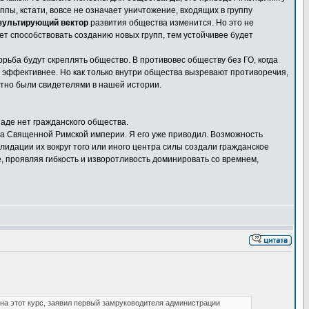
пы, кстати, вовсе не означает уничтожение, входящих в группу
зультирующий вектор
развития общества изменится. Но это не
ет способствовать созданию новых групп, тем устойчивее будет
орьба будут скреплять общество. В противовес обществу без ГО, когда
 эффективнее. Но как только внутри общества вызревают противоречия,
атно были свидетелями в нашей истории.
ападе нет гражданского общества.
а Священной Римской империи. Я его уже приводил. Возможность
идации их вокруг того или иного центра силы создали гражданское
, проявляя гибкость и изворотливость доминировать со времнем,
а этот курс, заявил первый зам­руководителя администрации