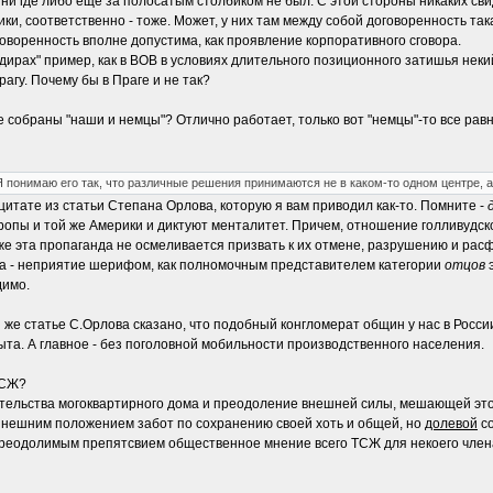
, ни где либо еще за полосатым столбиком не был. С этой стороны никаких св
ики, соответственно - тоже. Может, у них там между собой договоренность така
говоренность вполне допустима, как проявление корпоративного сговора.
андирах" пример, как в ВОВ в условиях длительного позиционного затишья нек
рагу. Почему бы в Праге и не так?
е собраны "наши и немцы"? Отлично работает, только вот "немцы"-то все равн
 понимаю его так, что различные решения принимаются не в каком-то одном центре, 
итате из статьи Степана Орлова, которую я вам приводил как-то. Помните -
ропы и той же Америки и диктуют менталитет. Причем, отношение голливудс
аже эта пропаганда не осмеливается призвать к их отмене, разрушению и ра
та - неприятие шерифом, как полномочным представителем категории
отцов
димо.
ой же статье С.Орлова сказано, что подобный конгломерат общин у нас в Росс
та. А главное - без поголовной мобильности производственного населения.
ТСЖ?
тельства могоквартирного дома и преодоление внешней силы, мешающей этом
ынешним положением забот по сохранению своей хоть и общей, но
долевой
со
епреодолимым препятсвием общественное мнение всего ТСЖ для некоего члена,