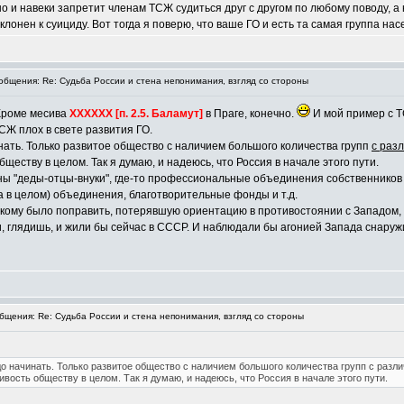
 и навеки запретит членам ТСЖ судиться друг с другом по любому поводу, а 
лонен к суициду. Вот тогда я поверю, что ваше ГО и есть та самая группа нас
бщения: Re: Судьба России и стена непонимания, взгляд со стороны
 Кроме месива
ХХХХХХ [п. 2.5. Баламут]
в Праге, конечно.
И мой пример с ТС
СЖ плох в свете развития ГО.
чинать. Только развитое общество с наличием большого количества групп
с раз
бществу в целом. Так я думаю, и надеюсь, что Россия в начале этого пути.
ы "деды-отцы-внуки", где-то профессиональные объединения собственников (С
 в целом) объединения, благотворительные фонды и т.д.
кому было поправить, потерявшую ориентацию в противостоянии с Западом, 
ови, глядишь, и жили бы сейчас в СССР. И наблюдали бы агонией Запада снаружи
щения: Re: Судьба России и стена непонимания, взгляд со стороны
надо начинать. Только развитое общество с наличием большого количества групп с ра
ивость обществу в целом. Так я думаю, и надеюсь, что Россия в начале этого пути.