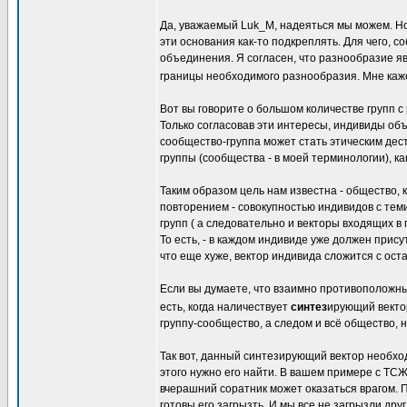
Да, уважаемый Luk_M, надеяться мы можем. Но 
эти основания как-то подкреплять. Для чего, 
объединения. Я согласен, что разнообразие яв
границы необходимого разнообразия. Мне кажет
Вот вы говорите о большом количестве групп с
Только согласовав эти интересы, индивиды объ
сообщество-группа может стать этическим дес
группы (сообщества - в моей терминологии), ка
Таким образом цель нам известна - общество,
повторением - совокупностью индивидов с теми
групп ( а следовательно и векторы входящих в 
То есть, - в каждом индивиде уже должен прис
что еще хуже, вектор индивида сложится с о
Если вы думаете, что взаимно противоположны
есть, когда наличествует
синтез
ирующий векто
группу-сообщество, а следом и всё общество, 
Так вот, данный синтезирующий вектор необход
этого нужно его найти. В вашем примере с ТСЖ
вчерашний соратник может оказаться врагом.
готовы его загрызть. И мы все не загрызли дру