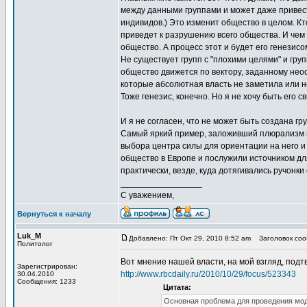
между данными группами и может даже привести
индивидов.) Это изменит общество в целом. Кт
приведет к разрушению всего общества. И чем 
общество. А процесс этот и будет его генезисо
Не существует групп с "плохими целями" и гру
общество движется по вектору, заданному нео
которые абсолютная власть не заметила или н
Тоже генезис, конечно. Но я не хочу быть его с
И я не согласен, что не может быть создана гр
Самый яркий пример, заложивший плюрализм в
выбора центра силы для ориентации на него и
общество в Европе и послужили источником дл
практически, везде, куда дотягивались ручонки
_________________
С уважением,
Вернуться к началу
Luk_M
Добавлено: Пт Окт 29, 2010 8:52 am
Заголовок сооб
Политолог
Вот мнение нашей власти, на мой взгляд, под
Зарегистрирован:
http://www.rbcdaily.ru/2010/10/29/focus/523343
30.04.2010
Сообщения: 1233
Цитата:
Основная проблема для проведения мод