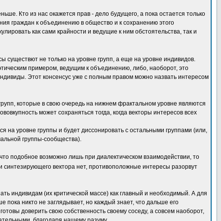
ьше. Кто из нас окажется прав - дело будущего, а пока остается только
ения граждан к объединению в общество и к сохранению этого
улировать как сами крайности и ведущие к ним обстоятельства, так и
ы существют не только на уровне групп, а еще на уровне индивидов.
 этическим примером, ведущим к объединению, либо, наоборот, это
индивиды. Этот консенсус уже с полным правом можно назвать интересом
групп, которые в свою очередь на нижнем фрактальном уровне являются
ововкупность может сохраняться тогда, когда векторы интересов всех
я на уровне группы и будет диссонировать с остальными группами (или,
чальной группы-сообщества).
, что подобное возможно лишь при диалектическом взаимодействии, то
и синтезирующего вектора нет, противоположные интересы разорвут
ать индивидам (их критической массе) как главный и необходимый. А для
 пока никто не заглядывает, но каждый знает, что дальше его
готовы доверить свою собственность своему соседу, а совсем наоборот,
ательными
, благодаря нашему разуму.