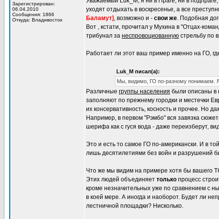
Уважаемый Luk_M, я ни в Праге, ни в подпраге
Зарегистрирован:
уходят отдыхать в воскресенье, а все преступн
06.04.2010
Сообщения: 1866
Баламут]
, возможно и -
свои же
. Подобная до
Откуда: Владивосток
Вот , кстати, прочитал у Мухина в "Отцах-ком
трибунал за
неспровоциованную
стрельбу по в
Работает ли этот ваш пример именно на ГО, гд
Luk_M писал(а):
Мы, видимо, ГО по-разному понимаем. Я
Различные
группы населения
были описаны в ц
заполняют по прежнему городки и местечки Ев
их консервативность, косность и прочее. Но д
Например, в первом "Рэмбо" вся завязка сюже
шерифа как с гуся вода - даже переизберут, ви
Это и есть то самое ГО по-американски. И в т
лишь десятилетиями без войн и разрушений бы
Что же мы видим на примере хотя бы вашего 
Этих людей объединяет
только
процесс строи
кроме незначительных уже по сравнением с н
в коей мере. А иногда и наоборот. Будет ли н
лестничной площадки? Нисколько.