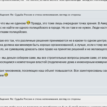
щения: Re: Судьба России и стена непонимания, взгляд со стороны
 что мы не одиноки
Правда, это тоже лишь очередная точка зрения. В Амер
с не найти ни одного полицейского в городе. Но он там и не нужен. Люди нас
ытками полицейских.
ю его так, что различные решения принимаются не в каком-то одном центре,
на должна как минимум быть хорошо организованной, а лучше, если к тому же
ло, не сумевшему доказать свое право на принятие решений и не желающего 
- мы деньги соберем сами, мы все строительные вопросы решим сами, от вла
сящимся к компетенции властей (подключение дома к инженерным коммуника
анг чиновников, посеяющих наш объект повышается. Все заинтересованы за
дем
щения: Re: Судьба России и стена непонимания, взгляд со стороны