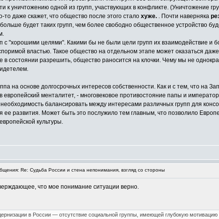
 к уничтожению одной из групп, участвующих в конфликте. (Уничтожение груп
о-то даже скажет, что общество после этого стало
хуже.
. Почти наверняка
ре
больше будет таких групп, чем более свободно общественное устройство буд
м.
пп с "хорошими целями". Какими бы не были цели групп их взаимодействие и б
споримой властью. Такое общество на отдельном этапе может оказаться даже
е в состоянии разрешить, общество раносится на клочки. Чему мы не однокр
видетелем.
уппа на основе долгосрочных интересов собственности. Как и с тем, что на З
 европейский менталитет, - многовековое противостояние папы и император
 необходимость балансировать между интересами различных групп для консол
я ее развития. Может быть это послужило тем главным, что позволило Европе
 европейской культуры.
щения: Re: Судьба России и стена непонимания, взгляд со стороны
тверждающее, что мое понимание ситуации верно.
ернизации в России — отсутствие социальной группы, имеющей глубокую мотивацию н