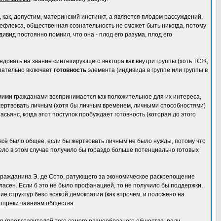
 как, допустим, материнский инстинкт, а является плодом рассуждений,
рефлекса, общественная сознательность не сможет быть никогда, потому
ивид постоянно помнил, что она - плод его разума, плод его
ендовать на звание синтезирующего вектора как внутри группы (хоть ТСЖ,
язательно включает
готовность
элемента (индивида в группе или группы в
амими гражданами воспринимается как положительное для их интереса,
ертвовать личным (хотя бы личным временем, личными способностями)
сьянс, когда этот поступок пробуждает готовность (которая до этого
 всё было общее, если бы жертвовать личным не было нужды, потому что
дело в этом случае получило бы гораздо больше потенциально готовых
 гражданина Э. де Сото, ратующего за экономическое раскрепощение
огласен. Если б это не было профанацией, то не получило бы поддержки,
ие структур безо всякой демократии (как впрочем, и положено на
опреки чаяниям общества
.