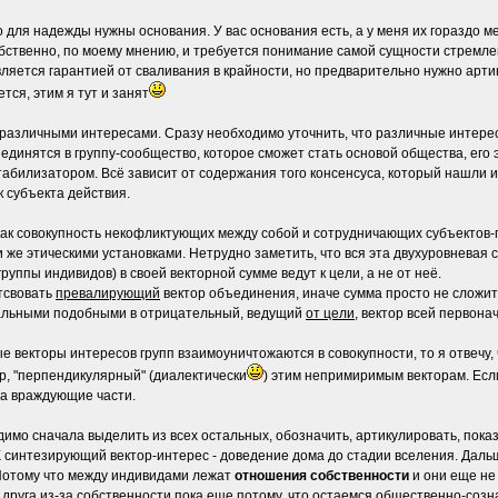
для надежды нужны основания. У вас основания есть, а у меня их гораздо мен
собственно, по моему мнению, и требуется понимание самой сущности стремл
ляется гарантией от сваливания в крайности, но предварительно нужно артик
ся, этим я тут и занят
 различными интересами. Сразу необходимо уточнить, что различные интерес
единятся в группу-сообщество, которое сможет стать основой общества, его
табилизатором. Всё зависит от содержания того консенсуса, который нашли 
к субъекта действия.
 как совокупность некофликтующих между собой и сотрудничающих субъектов-
 же этическими установками. Нетрудно заметить, что вся эта двухуровневая с
группы индивидов) в своей векторной сумме ведут к цели, а не от неё.
утсвовать
превалирующий
вектор объединения, иначе сумма просто не сложитс
стальными подобными в отрицательный, ведущий
от цели
, вектор всей первона
е векторы интересов групп взаимоуничтожаются в совокупности, то я отвечу
р, "перпендикулярный" (диалектически
) этим непримиримым векторам. Есл
на враждующие части.
имо сначала выделить из всех остальных, обозначить, артикулировать, показ
 синтезирующий вектор-интерес - доведение дома до стадии вселения. Дальше
 Потому что между индивидами лежат
отношения собственности
и они еще не 
г друга из-за собственности пока еще потому, что остаемся
общественно-созн