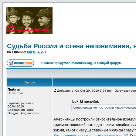
Судьба России и стена непонимания, 
На страницу
Пред.
1
,
2
,
3
Список форумов malchish.org
->
Общий форум
Автор
Пойнтс
Добавлено: Ср Окт 20, 2010 5:24 pm
Заголовок сооб
Политолог
Luk_M писал(а):
Зарегистрирован:
06.04.2010
Американцы же построили какое-никакое
Сообщения: 1866
Откуда: Владивосток
Американцы построили относительное изобилие
взаимоотношений выглядят неким неизбежным, 
жизни, как эти несущественные нюансы сразу
Вот суждения очевидца американкского ГО.
Они