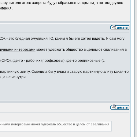
нарушителя этого запрета будут сбрасывать с крыши, а потом дружно
еления.
Ж - это бледная эмуляция ГО, каким я бы его хотел видеть. Я сам могу
личными интересами
может удержать общество в целом от сваливания в
РО), где-то - рабочих (профсоюзы), где-то религиозные (с
партийную элиту. Сменила бы у власти старую партийную элиту какая-то
, а не изнутри.
зличными интересами может удержать общество в целом от сваливания