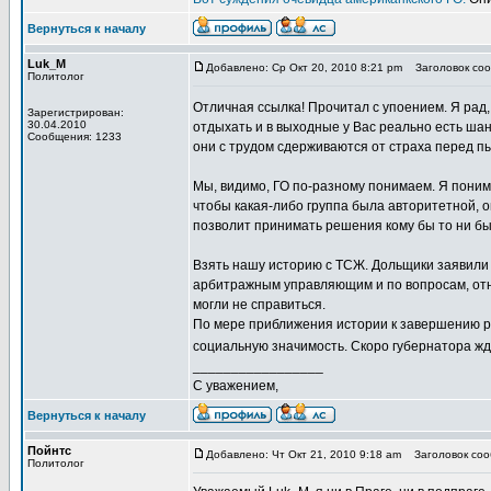
Вернуться к началу
Luk_M
Добавлено: Ср Окт 20, 2010 8:21 pm
Заголовок сооб
Политолог
Отличная ссылка! Прочитал с упоением. Я рад,
Зарегистрирован:
30.04.2010
отдыхать и в выходные у Вас реально есть шан
Сообщения: 1233
они с трудом сдерживаются от страха перед п
Мы, видимо, ГО по-разному понимаем. Я понима
чтобы какая-либо группа была авторитетной, о
позволит принимать решения кому бы то ни бы
Взять нашу историю с ТСЖ. Дольщики заявили 
арбитражным управляющим и по вопросам, отно
могли не справиться.
По мере приближения истории к завершению р
социальную значимость. Скоро губернатора ж
_________________
С уважением,
Вернуться к началу
Пойнтс
Добавлено: Чт Окт 21, 2010 9:18 am
Заголовок сооб
Политолог