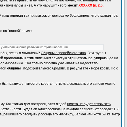
идетельств привести не могу. Вполне возможно, что полицейские там
я - почему бы и нет. А кто нарушит - того
месят
ХХХХХХ [п. 2.5.
ий наш генерал так привык
зазря немцев не беспокоить
, что отдавал под
о на "нашей" земле.
а учитывая мнения различных групп населения.
деды, отцы и молодежь
?
Общины европейского типа
. Эти группы
кой пропаганды к этим явлениям зачастую отрицательное, упирающее на
сформированию. Она только скромно указывает на недостатки.
этой
общины
, подозрительного бродяги. В результате - море крови. Но с
ии был разрушен вместе с крестьянством, а создавать его заново можно
у. Как только дом построен, этих людей
ничего не будет связывать
,
бственности. Будет ли
благосостояние
каждого зависеть от соседа? Ни
 решившего отсудить у соседа его квартиру, балкон или хотя бы кв. метр