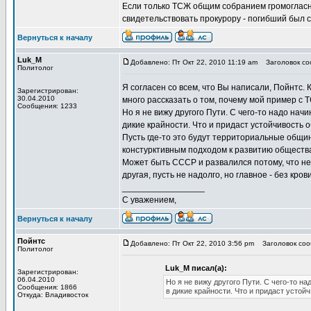
Если только ТСЖ общим собранием громогласно
свидетельствовать прокурору - погибший был ск
Вернуться к началу
Luk_M
Добавлено: Пт Окт 22, 2010 11:19 am
Заголовок соо
Политолог
Я согласен со всем, что Вы написали, Пойнтс.
Зарегистрирован:
30.04.2010
много рассказать о том, почему мой пример с Т
Сообщения: 1233
Но я не вижу другого Пути. С чего-то надо на
дикие крайности. Что и придаст устойчивость о
Пусть где-то это будут территориальные общин
констурктивным подходом к развитию общества
Может быть СССР и развалился потому, что не
другая, пусть не надолго, но главное - без кр
_________________
С уважением,
Вернуться к началу
Пойнтс
Добавлено: Пт Окт 22, 2010 3:56 pm
Заголовок сооб
Политолог
Luk_M писал(а):
Зарегистрирован:
06.04.2010
Но я не вижу другого Пути. С чего-то 
Сообщения: 1866
в дикие крайности. Что и придаст устойч
Откуда: Владивосток