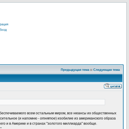
рация
Вход
Предыдущая тема
::
Следующая тема
обеспечиваемого всем остальным миром, все нюансы их общественных
осительное (и напомню -
отнятое
) изобилие из американского образа
т его и в Америке и в странах "золотого миллиарда" вообще.
".