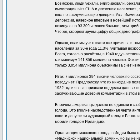
Возможно, люди уехали, эмигрировали, бежал
иммиграции в/из США и движению населения, л
вполне заслуживающие доверия. Увы. Иммиграц
депрессии, наверное впервые в новейшей исто
покинуло на 93 309 человек больше , чем приб
Что же, скорректируем цифру общих демографи
Однако, если мы учитываем все причины, в то
населения за 30-е года 11,3%, учитывая возро
Всего, согласно расчётам, в 1940 году насел
как минимум 141,856 миллиона человек. Фактич
только 3,054 миллиона объяснимы за счёт изм
Итак, 7 миллионов 394 тысячи человек по сос
поводу нет. Предположу, что их никогда не поя
1932 год и явные признаки подделки данных п
заслуживающие доверия комментарии в этом в
Впрочем, американцы далеко не одиноки в сво
голода. Это вполне наследственная черта англо
власти допустили чудовищный голод в Бенгалии
морили голодом Ирландию.
Организация массового голода в Индии была о
«Индийской национальной армии». Но вы не на