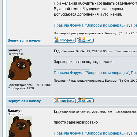
При желании обсудить - создавать отдельную т
В данной теме обсуждения запрещены
Допускаются дополнения и уточнения.
_________________
Правила Форума
,
"Вопросы по модерации"
,
Пр
Последний раз редактировалось: Баламут (Ср Ноя 24, 2
Вернуться к началу
Баламут
Добавлено: Вт Окт 19, 2010 6:05 pm
Заголовок соо
Политолог
Зарезервировано под содержание
_________________
Правила Форума
,
"Вопросы по модерации"
,
Пр
Последний раз редактировалось: Баламут (Вт Окт 19, 2
Зарегистрирован: 29.11.2009
Сообщения: 1929
Вернуться к началу
Баламут
Добавлено: Вт Окт 19, 2010 6:07 pm
Заголовок сооб
Политолог
просто зарезервировано
_________________
Правила Форума
,
"Вопросы по модерации"
,
Пр