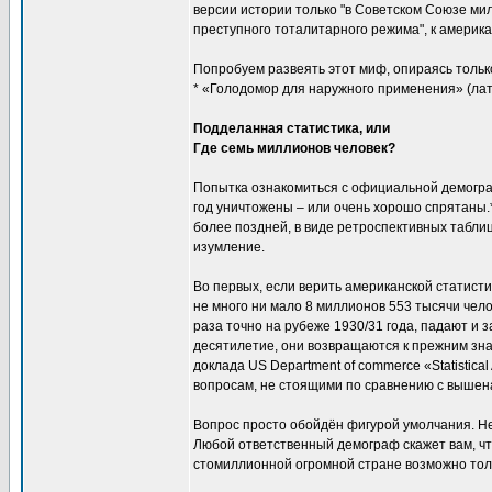
версии истории только "в Советском Союзе ми
преступного тоталитарного режима", к америк
Попробуем развеять этот миф, опираясь тольк
* «Голодомор для наружного применения» (лат
Подделанная статистика, или
Где семь миллионов человек?
Попытка ознакомиться с официальной демогра
год уничтожены – или очень хорошо спрятаны.*
более поздней, в виде ретроспективных табли
изумление.
Во первых, если верить американской статисти
не много ни мало 8 миллионов 553 тысячи чело
раза точно на рубеже 1930/31 года, падают и з
десятилетие, они возвращаются к прежним зна
доклада US Department of commerce «Statistical
вопросам, не стоящими по сравнению с выше
Вопрос просто обойдён фигурой умолчания. Не
Любой ответственный демограф скажет вам, ч
стомиллионной огромной стране возможно толь