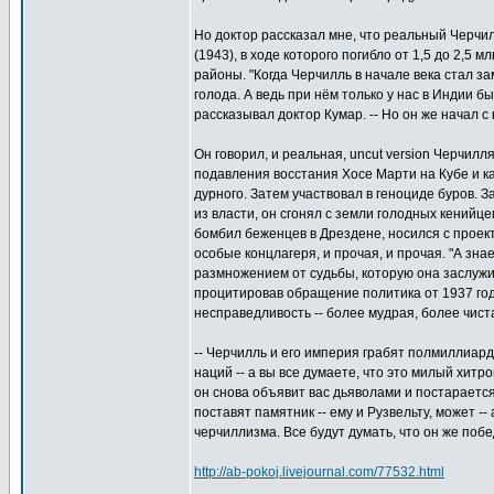
Но доктор рассказал мне, что реальный Черчи
(1943), в ходе которого погибло от 1,5 до 2,5
районы. "Когда Черчилль в начале века стал 
голода. А ведь при нём только у нас в Индии б
рассказывал доктор Кумар. -- Но он же начал с
Он говорил, и реальная, uncut version Черчил
подавления восстания Хосе Марти на Кубе и ка
дурного. Затем участвовал в геноциде буров. 
из власти, он сгонял с земли голодных кенийц
бомбил беженцев в Дрездене, носился с проек
особые концлагеря, и прочая, и прочая. "А знае
размножением от судьбы, которую она заслужила
процитировав обращение политика от 1937 год
несправедливость -- более мудрая, более чист
-- Черчилль и его империя грабят полмиллиар
наций -- а вы все думаете, что это милый хитро
он снова объявит вас дьяволами и постарается
поставят памятник -- ему и Рузвельту, может -
черчиллизма. Все будут думать, что он же поб
http://ab-pokoj.livejournal.com/77532.html
_________________