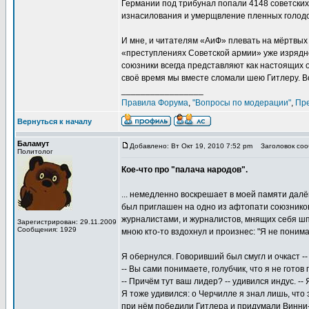
Германии под трибунал попали 4148 советских
изнасилования и умерщвление пленных голод
И мне, и читателям «АиФ» плевать на мёртвых 
«преступлениях Советской армии» уже изрядно
союзники всегда представляют как настоящих 
своё время мы вместе сломали шею Гитлеру. В
_________________
Правила Форума
,
"Вопросы по модерации"
,
Пр
Вернуться к началу
Баламут
Добавлено: Вт Окт 19, 2010 7:52 pm
Заголовок сооб
Политолог
Кое-что про "палача народов".
... немедленно воскрешает в моей памяти далё
был приглашен на одно из афтопати союзников
журналистами, и журналистов, мнящих себя ш
Зарегистрирован: 29.11.2009
Сообщения: 1929
мною кто-то вздохнул и произнес: "Я не понима
Я обернулся. Говоривший был смугл и очкаст -
-- Вы сами понимаете, голубчик, что я не готов
-- Причём тут ваш лидер? -- удивился индус. --
Я тоже удивился: о Черчилле я знал лишь, что э
при нём победили Гитлера и придумали Винни