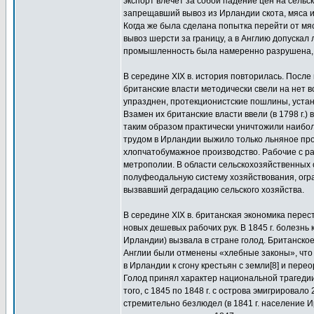
экспорт влечет за собой падение цен на сельс
запрещавший вывоз из Ирландии скота, мяса и 
Когда же была сделана попытка перейти от мя
вывоз шерсти за границу, а в Англию допуска
промышленность была намеренно разрушена, и
В середине XIX в. история повторилась. После 
британские власти методически свели на нет
упразднен, протекционистские пошлины, уст
Взамен их британские власти ввели (в 1798 г.
таким образом практически уничтожили наиб
трудом в Ирландии выжило только льняное про
хлопчатобумажное производство. Рабочие с р
метрополии. В области сельскохозяйственных
полуфеодальную систему хозяйствования, огра
вызвавший деградацию сельского хозяйства.
В середине XIX в. британская экономика перес
новых дешевых рабочих рук. В 1845 г. болезнь
Ирландии) вызвала в стране голод. Британское
Англии были отменены «хлебные законы», что 
в Ирландии к сгону крестьян с земли[8] и пер
Голод принял характер национальной трагедии.
того, с 1845 по 1848 г. с острова эмигрировало
стремительно безлюдел (в 1841 г. население Ирл