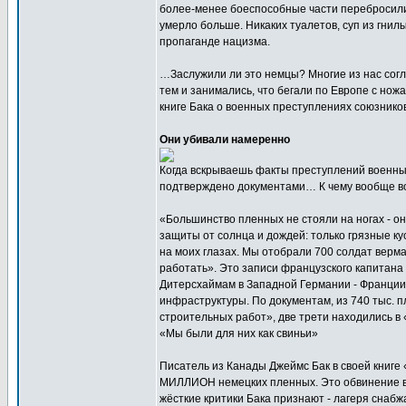
более-менее боеспособные части перебросили 
умерло больше. Никаких туалетов, суп из гнилы
пропаганде нацизма.
…Заслужили ли это немцы? Многие из нас согл
тем и занимались, что бегали по Европе с нож
книге Бака о военных преступлениях союзнико
Они убивали намеренно
Когда вскрываешь факты преступлений военных
подтверждено документами… К чему вообще 
«Большинство пленных не стояли на ногах - он
защиты от солнца и дождей: только грязные ку
на моих глазах. Мы отобрали 700 солдат верма
работать». Это записи французского капитана 
Дитерсхаймам в Западной Германии - Франции
инфраструктуры. По документам, из 740 тыс.
строительных работ», две трети находились в
«Мы были для них как свиньи»
Писатель из Канады Джеймс Бак в своей книге 
МИЛЛИОН немецких пленных. Это обвинение в
жёсткие критики Бака признают - лагеря снабж