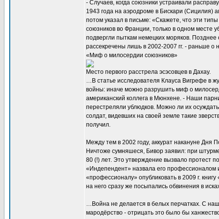
- Случаев, когда союзники устраивали расправ
1943 года на аэродроме в Бискари (Сицилия) 
потом указал в письме: «Скажете, что эти типы
союзников во Франции, только в одном месте у
подвергли пыткам немецких моряков. Позднее
рассекречены лишь в 2002-2007 гг. - раньше о н
«Миф о милосердии союзников»
Место первого расстрела эсэсовцев в Дахау.
…В статье исследователя Клауса Вигрефе в ж
войны: иначе можно разрушить миф о милосерд
американский коллега в Мюнхене. - Наши парн
перестреляли ублюдков. Можно ли их осуждать?
солдат, видевших на своей земле такие зверст
получил.
Между тем в 2002 году, аккурат накануне Дня 
Ничтоже сумняшеся, Бивор заявил: при штурме
80 (!) лет. Это утверждение вызвало протест п
«Индепендент» назвала его профессионалом и
«профессионалу» опубликовать в 2009 г. книгу
на него сразу же посыпались обвинения в иск
…Война не делается в белых перчатках. С наш
мародёрство - отрицать это было бы ханжество