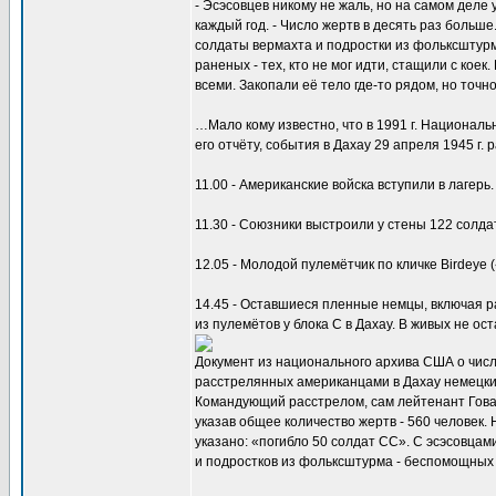
- Эсэсовцев никому не жаль, но на самом деле 
каждый год. - Число жертв в десять раз больше
солдаты вермахта и подростки из фольксштурма
раненых - тех, кто не мог идти, стащили с коек
всеми. Закопали её тело где-то рядом, но точн
…Мало кому известно, что в 1991 г. Национал
его отчёту, события в Дахау 29 апреля 1945 г. 
11.00 - Американские войска вступили в лагер
11.30 - Союзники выстроили у стены 122 солд
12.05 - Молодой пулемётчик по кличке Birdeye
14.45 - Оставшиеся пленные немцы, включая р
из пулемётов у блока С в Дахау. В живых не ост
Документ из национального архива США о чис
расстрелянных американцами в Дахау немецки
Командующий расстрелом, сам лейтенант Говар
указав общее количество жертв - 560 человек.
указано: «погибло 50 солдат СС». С эсэсовцам
и подростков из фольксштурма - беспомощных 