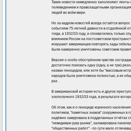
Такие новости немедленно заполоняют ленты 
телевидением и правозащитными организация
людей во всём мире.
Но за кадром новостей всегда остаётся вопрос
событиям 75-летней давности в отдалённой о
тогда, в 1932/33 году, и спохватились только 
влиянием России на постсоветском пространств
искушают американцев повторять зады гебельс
были намеренно уничтожены советским правит
Версия о особо обострённом чувстве сострада
достаточно поискать одну (одну, а не три) ре
назван геноцидом, или хотя бы "массовым ист
народов была уничтожена полностью, а их об
раз.
В американской истории есть и другое преступ
злополучного 1932/33 года, в результате кото
Об этом, как и о геноциде коренного населен
политиков, "памятных знаков" сооруженных в г
надёжно замурована в подделанных отчётах ст
"невидимую руку рынка", залакирована панегир
"общественных работ" - по сути мало отличав