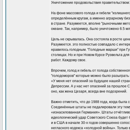
Уничтожение продовольствия правительством: 
На фоне массового голода и гибели "излишнего"
определённым кругам, а именно аграрному биз
в стране. Разумеется, вполне "рыночными мето
океане. Так, например, было уничтожено 6.5 мл
Цель не скрывалась. Она состояла в росте цен
Разумеется. это полностью совпадало с интере
нравилось голодным. "Голодные марши" при Г
столицах. Но и при Новом Курсе Рузвельта дл
работ. Каждому свое.
Впрочем, голод и гибель от голода собственно
"голодоморов" которые можно было разыграть 
«У меня нет опасений за будущее нашей стран
Депрессии. А у нас нет опасений за прошлое 
оно, как жена Цезаря, всегда вне подозрений.
Важно отметить, что до 1988 года, когда был
Соединённые штаты не педалировали эту тему, 
«изнасилованная Германия». Штаты отчётливо 
идеологический удар Советского Союза будет
и в США в начале 30-х годов совершенно сопос
негласного кодекса «холодной войны». Только 