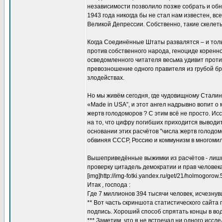
независимости позволило позже собрать и об
1943 года никогда бы не стал нам известен, в
Великой Депрессии. Собственно, такие скелет
Когда Соединённые Штаты развалятся – и толь
против собственного народа, геноциде коренно
осведомленного читателя весьма удивит проти
превозношение одного правителя из грубой бру
злодействах.
Но мы живём сегодня, где чудовищному Стали
«Made in USA”, и этот ангел надрывно вопит о 
жертв голодоморов ? С этим всё не просто. Ис
на то, что цифру погибших приходится выводит
основании этих расчётов "числа жертв голодо
обвиняя СССР, Россию и коммунизм в многоми
Вышеприведённые выжимки из расчётов - лишь
проверку цитадель демократии и прав человека
[img]http://img-fotki.yandex.ru/get/21/holmogoro
Итак , господа :
Где 7 миллионов 394 тысячи человек, исчезнув
** Вот часть скриншота статистического сайта 
подпись. Хороший способ спрятать концы в вод
*** Заметим, что я не встречал ни одного иссл