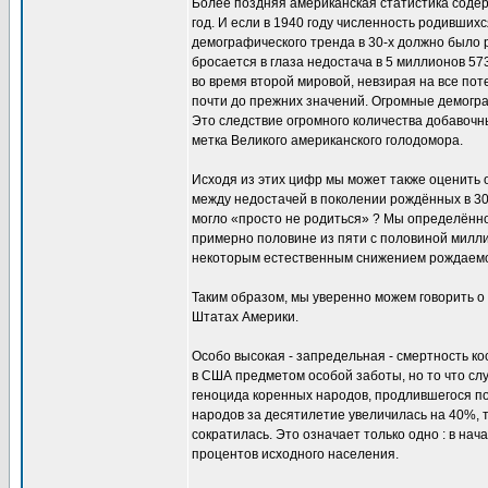
Более поздняя американская статистика соде
год. И если в 1940 году численность родившихс
демографического тренда в 30-х должно было 
бросается в глаза недостача в 5 миллионов 573
во время второй мировой, невзирая на все по
почти до прежних значений. Огромные демогр
Это следствие огромного количества добавочн
метка Великого американского голодомора.
Исходя из этих цифр мы может также оценить 
между недостачей в поколении рождённых в 30
могло «просто не родиться» ? Мы определённо
примерно половине из пяти с половиной милл
некоторым естественным снижением рождаемос
Таким образом, мы уверенно можем говорить 
Штатах Америки.
Особо высокая - запредельная - смертность к
в США предметом особой заботы, но то что сл
геноцида коренных народов, продлившегося по
народов за десятилетие увеличилась на 40%, то
сократилась. Это означает только одно : в н
процентов исходного населения.