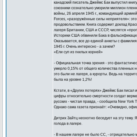
канадский писатель Джеймс Бак выпустил книг
союзники сознательно уморили миллион пленны
войны, 26 апреля 1945 г., командующий армие
Forces, «разоружённые силы неприятеля»: это
продовольствием. Книга содержит доклад Красн
лагеря Британии, США и СССР, числятся «проп
Историки США обвинили Бака в фальсификация
Оказывается, все до единой анкеты с фамили
1945 г. Очень интересно - а зачем?
«Ели суп из гнилых корней»
- Официальная точка зрения - это фантастичес
умерло 0,15% от общего количества пленных н
это были не лагеря, а курорты. Ведь на террит
была на уровне 1,2%!
Кстати, в «Других потерях» Джеймс Бак писал и
цифры относительно смертности солдат вермах
русских - чистая правда, - сообщила New York
Однако сама газета признаёт: «Очевидно, оф
Дитрих Зайтц неохотно беседует на эту тему. Я
голода в лагере.
- В нашем лагере не было СС, - отрицательно м