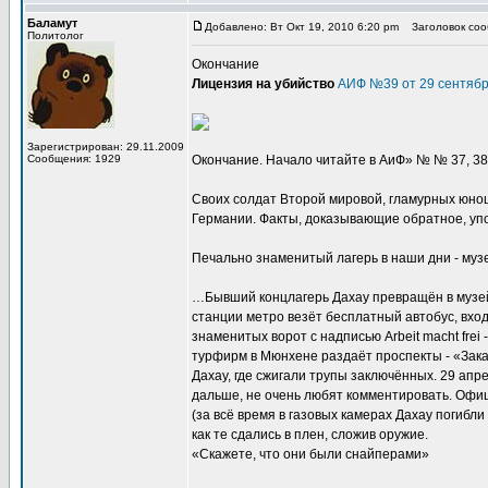
Баламут
Добавлено: Вт Окт 19, 2010 6:20 pm
Заголовок сооб
Политолог
Окончание
Лицензия на убийство
АИФ №39 от 29 сентябр
Зарегистрирован: 29.11.2009
Сообщения: 1929
Окончание. Начало читайте в AиФ» № № 37, 38
Своих солдат Второй мировой, гламурных юно
Германии. Факты, доказывающие обратное, уп
Печально знаменитый лагерь в наши дни - муз
…Бывший концлагерь Дахау превращён в музей,
станции метро везёт бесплатный автобус, вхо
знаменитых ворот с надписью Arbeit macht frei 
турфирм в Мюнхене раздаёт проспекты - «Закажи
Дахау, где сжигали трупы заключённых. 29 апр
дальше, не очень любят комментировать. Офи
(за всё время в газовых камерах Дахау погибли
как те сдались в плен, сложив оружие.
«Скажете, что они были снайперами»