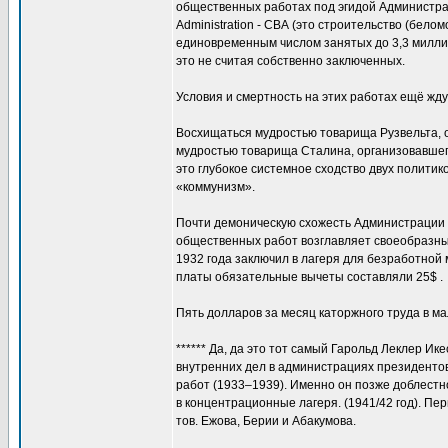
общественных работах под эгидой Администра
Administration - СВА (это строительство (бело
единовременным числом занятых до 3,3 миллио
это не считая собственно заключенных.
Условия и смертность на этих работах ещё жду
Восхищаться мудростью товарища Рузвельта, о
мудростью товарища Сталина, организовавшего
это глубокое системное сходство двух политик
«коммунизм».
Почти демоническую схожесть Администрации 
общественных работ возглавляет своеобразный 
1932 года заключил в лагеря для безработной 
платы обязательные вычеты составляли 25$ .
Пять долларов за месяц каторжного труда в м
****** Да, да это тот самый Гарольд Леклер Ике
внутренних дел в администрациях президентов
работ (1933–1939). Именно он позже доблестн
в концентрационные лагеря. (1941/42 год). П
тов. Ежова, Берии и Абакумова.