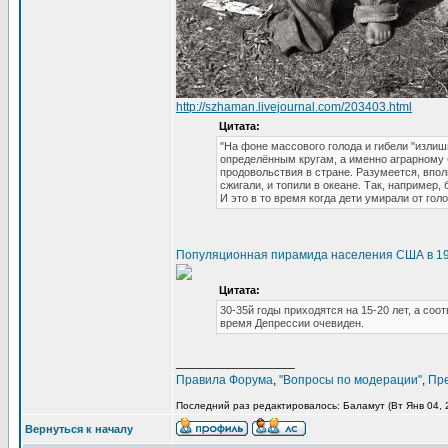
http://szhaman.livejournal.com/203403.html
Цитата:
"На фоне массового голода и гибели "излиш
определённым кругам, а именно аграрному 
продовольствия в стране. Разумеется, впол
сжигали, и топили в океане. Так, например,
И это в то время когда дети умирали от голод
Популяционная пирамида населения США в 19
Цитата:
30-35й годы приходятся на 15-20 лет, а соо
время Депрессии очевиден.
_________________
Правила Форума
,
"Вопросы по модерации"
,
Пр
Последний раз редактировалось: Баламут (Вт Янв 04, 2
Вернуться к началу