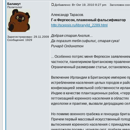
Баламут
Добавлено: Вт Окт 19, 2010 8:27 pm
Заголовок со
Политолог
Александр Тарасов.
Г-н Фергюсон, пламенный фальcификатор
http://scepsis.ru/library/id_2289.html
Добрая старая Англия…
Зарегистрирован: 29.11.2009
Сообщения: 1929
Да поразит тебя сифилис, старая сука!
Ричард Олдингтон
... Особенно потряс меня Фергюсон заявлением
частности, панегириком британскому правлени
Ограниченный размерами статьи, остановлюсь 
Включение Ирландии в Британскую империю пр
истреблением населения целых городов и райо
конфискацией земельной собственности ирланд
Индию в качестве плантационных рабов, «тер
геттоизацией коренного населения в областях 
идеологии и практике, вызвали деградацию сел
Но помимо военного грабежа и геноцида брита
Причем первый массовый искусственный голод 
вытеснения коренного населения с принадлеж
уничтожали посевы, угоняли скот, грабили имущ