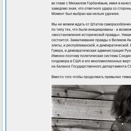
во главе с Михаилом Горбачёвым, имея в качес
заведомо зная, что ответного удара со сторон
Момент был выбран как нельзя удачнее.
Мы не можем ждать от Штатов саморазоблачени
по типу тех, что были инициированы - а возмо
«восстановления исторической правды». Ника
состоится. Замалчивание правды о Великом А
элиты, и республиканской, и демократической.
Гувера, и демократическая администрация Рузв
Именно поэтому политическая система Соедин
голдомора в США и его многомиллионных жертв.
на балансе Государственного департамента С
Вместо того чтобы продолжать привычно тявк