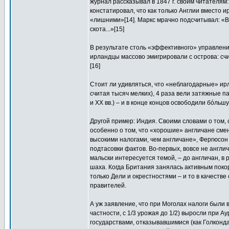
журнал рассказывал в 1847 г. своим читателям
констатировал, что как только Англии вместо 
«лишними»[14]. Маркс мрачно подсчитывал: «В
скота...»[15]
В результате столь «эффективного» управлени
ирландцы массово эмигрировали с острова: счи
[16]
Стоит ли удивляться, что «неблагодарные» ир
считая тысяч мелких), 4 раза вели затяжные партиз
и XX вв.) – и в конце концов освободили бóльш
Другой пример: Индия. Своими словами о том,
особенно о том, что «хорошие» англичане сме
высокими налогами, чем англичане», Фергюсон 
подтасовки фактов. Во-первых, вовсе не англи
мальски интересуется темой, – до англичан, в
шаха. Когда Британия занялась активным пок
только Дели и окрестностями – и то в качестве
правителей.
А уж заявление, что при Моголах налоги были в
частности, с 1/3 урожая до 1/2) выросли при А
государствами, отказывавшимися (как Голконда