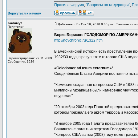
Правила Форума
,
"Вопросы по модерации"
,
Пр
Вернуться к началу
Баламут
Добавлено: Вт Окт 19, 2010 8:05 pm
Заголовок со
Политолог
Борис Борисов: ГОЛОДОМОР ПО-АМЕРИКА
http://novchronic.ru/1322.htm
В американской истории есть преступление про
1932/33 года, в результате которого США недо
Зарегистрирован: 29.11.2009
Сообщения: 1929
«Golodomor ad usum externum»*
Соединённые Штаты Америки постоянно пытаю
"Комиссия созданная конгрессом США в 1988 го
миллионы украинцев были намеренно уничтожен
неурожая"
"20 октября 2003 года Палатой представителе
котором признала его актом террора и массово
"В ноябре 2005 года Палата представителей 
Вашингтоне памятник жертвам Голодомора 1932
"Конгресс США в этом (2008) году может рассм