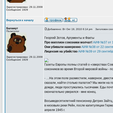
Зарегистрирован: 29.11.2009
Сообщения: 1929
Вернуться к началу
Баламут
Добавлено: Вт Окт 19, 2010 6:14 pm
Заголовок соо
Политолог
Георгий Зотов, Аргументы и Факты
Про миллион союзники молчат!
АИФ №37 от 1
Они убивали намеренно
АИФ №38 от 22 сентя
Лицензия на убийство
АИФ №39 от 29 сентябр
Зарегистрирован: 29.11.2009
Сообщения: 1929
Газеты Европы полны статей о «зверствах Со
союзников во время Второй мировой войны - 
- …На этом поле разместили, наверное, двести
сказали, найти столько палаток? Мы жили на го
дожди, люди простужались тысячами. Еды почт
окончательно уверился - мне конец.
Восьмидесятилетний пенсионер Дитрих Зайтц, 
в низовьях реки Рейн, после капитуляции Герм
апреля 1945 г.