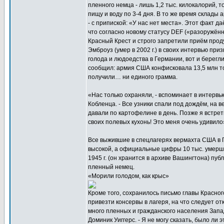
пленного немца - лишь 1,2 тыс. килокалорий, 
пищу и воду по 3-4 дня. В то же время склады
- с припиской: «У нас нет места». Этот факт 
что согласно новому статусу DEF («разоружён
Красный Крест и строго запретили приём про
Эмброуз (умер в 2002 г.) в своих интервью при
голода и людоедства в Германии, вот и берег
сообщил: армия США конфисковала 13,5 млн тон
получили… ни единого грамма.
«Нас только охраняли, - вспоминает в интервь
Кобленца. - Все узники спали под дождём, на ве
давали по картофелине в день. Позже я встрет
своих полевых кухонь! Это меня очень удивило
Все выжившие в спецлагерях вермахта США в Г
высокой, а официальные цифры 10 тыс. умерши
1945 г. (он хранится в архиве Вашингтона) пуб
пленный немец.
«Морили голодом, как крыс»
Кроме того, сохранилось письмо главы Красно
привезти консервы в лагеря, на что следует от
много пленных и гражданского населения Запа
Доминик Уиггерс. - Я не могу сказать, было л