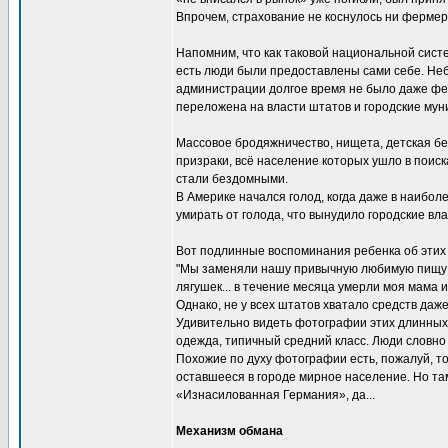
Впрочем, страхование не коснулось ни фермеро
Напомним, что как таковой национальной систе
есть люди были предоставлены сами себе. Не
администрации долгое время не было даже ф
переложена на власти штатов и городские мун
Массовое бродяжничество, нищета, детская б
призраки, всё население которых ушло в поиск
стали бездомными.
В Америке начался голод, когда даже в наибол
умирать от голода, что вынудило городские вла
Вот подлинные воспоминания ребенка об этих 
"Мы заменяли нашу привычную любимую пищу на
лягушек... в течение месяца умерли моя мама и с
Однако, не у всех штатов хватало средств даж
Удивительно видеть фотографии этих длинных
одежда, типичный средний класс. Люди словно в
Похожие по духу фотографии есть, пожалуй, то
оставшееся в городе мирное население. Но там
«Изнасилованная Германия», да...
Механизм обмана