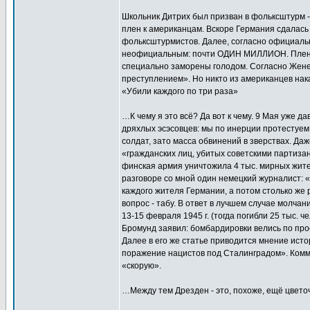
Школьник Дитрих был призван в фольксштурм - 
плен к американцам. Вскоре Германия сдалась 
фольксштурмистов. Далее, согласно официальн
неофициальным: почти ОДИН МИЛЛИОН. Пленные
специально заморены голодом. Согласно Жене
преступлением». Но никто из американцев нак
«Убили каждого по три раза»
…К чему я это всё? Да вот к чему. 9 Мая уже 
дряхлых эсэсовцев: мы по инерции протестуем,
солдат, зато масса обвинений в зверствах. Даж
«гражданских лиц, убитых советскими партизана
финская армия уничтожила 4 тыс. мирных жител
разговоре со мной один немецкий журналист: «
каждого жителя Германии, а потом столько же 
вопрос - табу. В ответ в лучшем случае молча
13-15 февраля 1945 г. (тогда погибли 25 тыс.
Бромунд заявил: бомбардировки велись по прось
Далее в его же статье приводится мнение ист
поражение нацистов под Сталинградом». Комме
«скорую».
…Между тем Дрезден - это, похоже, ещё цветочк