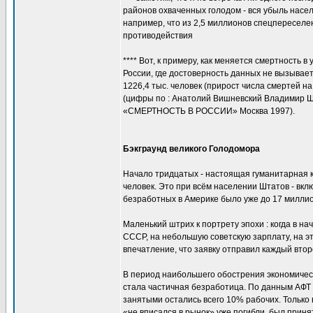
районов охваченных голодом - вся убыль насе
например, что из 2,5 миллионов спецпереселен
противодействия
**** Вот, к примеру, как меняется смертность 
России, где достоверность данных не вызывает с
1226,4 тыс. человек (прирост числа смертей на
(цифры по : Анатолий Вишневский Владимир Ш
«СМЕРТНОСТЬ В РОССИИ» Москва 1997).
Бэкграунд великого Голодомора
Начало тридцатых - настоящая гуманитарная к
человек. Это при всём населении Штатов - вклю
безработных в Америке было уже до 17 миллио
Маленький штрих к портрету эпохи : когда в н
СССР, на небольшую советскую зарплату, на эт
впечатление, что заявку отправил каждый вто
В период наибольшего обострения экономичес
стала частичная безработица. По данным АФТ (
занятыми остались всего 10% рабочих. Только в 
«не вписался в рынок» уже погибли, был прин