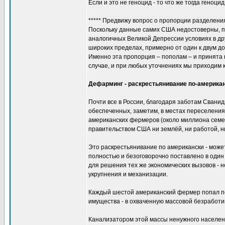
Если и это не геноцид - то что же тогда геноцид
***** Предвижу вопрос о пропорции разделен
Поскольку данные самих США недостоверны, п
аналогичных Великой Депрессии условиях в дру
широких пределах, примерно от один к двум д
Именно эта пропорция – пополам – и принята 
случае, и при любых уточнениях мы приходим 
Дефарминг - раскрестьянивание по-американ
Почти все в России, благодаря заботам Свани
обеспеченных, заметим, в местах переселения 
американских фермеров (около миллиона семей)
правительством США ни землёй, ни работой, н
Это раскрестьянивание по американски - может
полностью и безоговорочно поставлено в один
для решения тех же экономических вызовов - н
укрупнения и механизации.
Каждый шестой американский фермер попал под
имущества - в охваченную массовой безработ
Канализатором этой массы ненужного населени