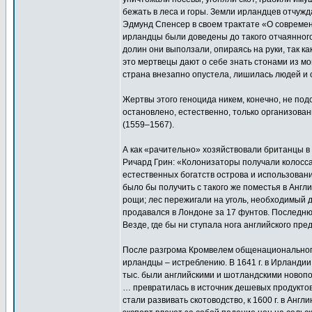
бежать в леса и горы. Земли ирландцев отчуж
Эдмунд Спенсер в своем трактате «О современ
ирландцы были доведены до такого отчаянного 
долин они выползали, опираясь на руки, так ка
это мертвецы дают о себе знать стонами из мо
страна внезапно опустела, лишилась людей и с
Жертвы этого геноцида никем, конечно, не по
остановлено, естественно, только организова
(1559–1567).
А как «рачительно» хозяйствовали британцы в
Ричард Грин: «Колонизаторы получали колосса
естественных богатств острова и использован
было бы получить с такого же поместья в Анг
рощи; лес пережигали на уголь, необходимый д
продавался в Лондоне за 17 фунтов. Последнюю
Везде, где бы ни ступала нога английского пре
После разгрома Кромвелем общенационального 
ирландцы – истреблению. В 1641 г. в Ирландии 
тыс. были английскими и шотландскими новоп
… превратилась в источник дешевых продуктов 
стали развивать скотоводство, к 1600 г. в Англ