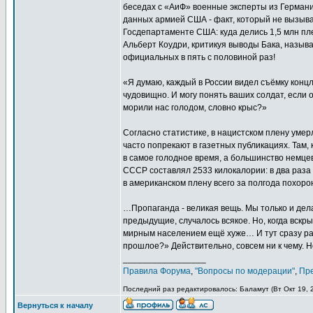
беседах с «АиФ» военные эксперты из Герман
данных армией США - факт, который не вызывае
Госдепартаменте США: куда делись 1,5 млн пле
Альберт Коудри, критикуя выводы Бака, назыв
официальных в пять с половиной раз!
«Я думаю, каждый в России видел съёмку концл
чудовищно. И могу понять ваших солдат, если 
морили нас голодом, словно крыс?»
Согласно статистике, в нацистском плену уме
часто попрекают в газетных публикациях. Там, 
в самое голодное время, а большинство немцев
СССР составлял 2533 килокалории: в два раза 
в американском плену всего за полгода похорон
…Пропаганда - великая вещь. Мы только и дел
предыдущие, случалось всякое. Но, когда вскры
мирным населением ещё хуже… И тут сразу раз
прошлое?» Действительно, совсем ни к чему. Но
_________________
Правила Форума
,
"Вопросы по модерации"
,
Пр
Последний раз редактировалось: Баламут (Вт Окт 19, 2
Вернуться к началу