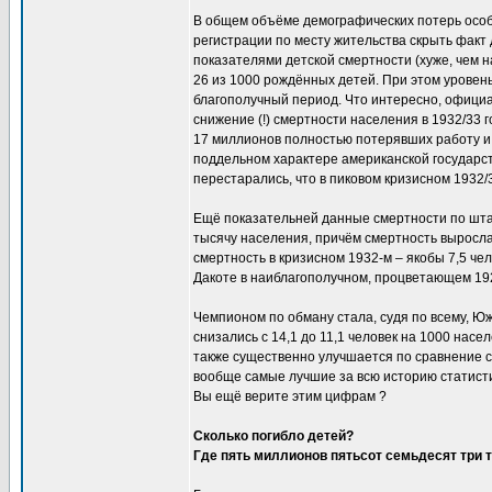
В общем объёме демографических потерь особо
регистрации по месту жительства скрыть факт 
показателями детской смертности (хуже, чем на
26 из 1000 рождённых детей. При этом уровень
благополучный период. Что интересно, официа
снижение (!) смертности населения в 1932/33 
17 миллионов полностью потерявших работу и 
поддельном характере американской государст
перестарались, что в пиковом кризисном 1932/
Ещё показательней данные смертности по штата
тысячу населения, причём смертность выросла.
смертность в кризисном 1932-м – якобы 7,5 че
Дакоте в наиблагополучном, процветающем 19
Чемпионом по обману стала, судя по всему, Юж
снизались с 14,1 до 11,1 человек на 1000 насе
также существенно улучшается по сравнение с 
вообще самые лучшие за всю историю статисти
Вы ещё верите этим цифрам ?
Сколько погибло детей?
Где пять миллионов пятьсот семьдесят три 