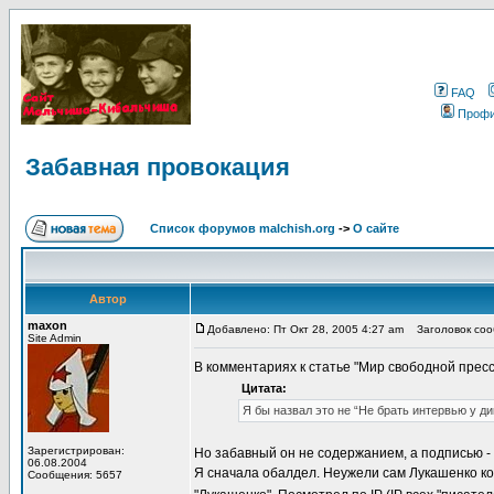
FAQ
Проф
Забавная провокация
Список форумов malchish.org
->
О сайте
Автор
maxon
Добавлено: Пт Окт 28, 2005 4:27 am
Заголовок сооб
Site Admin
В комментариях к статье "Мир свободной пресс
Цитата:
Я бы назвал это не “Не брать интервью у ди
Зарегистрирован:
Но забавный он не содержанием, а подписью - 
06.08.2004
Я сначала обалдел. Неужели сам Лукашенко к
Сообщения: 5657