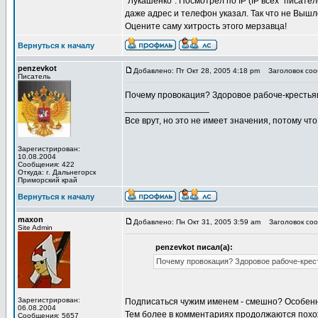
"Лукашенко". Посмотрел по IP (IP всех "писате
даже адрес и телефон указал. Так что не Вышло
Оцените саму хитрость этого мерзавца!
Вернуться к началу
penzevkot
Добавлено: Пт Окт 28, 2005 4:18 pm
Заголовок сооб
Писатель
Почему провокация? Здоровое рабоче-крестьян
_________________
Все врут, но это не имеет значения, потому что
Зарегистрирован:
10.08.2004
Сообщения: 422
Откуда: г. Дальнегорск
Приморский край
Вернуться к началу
maxon
Добавлено: Пн Окт 31, 2005 3:59 am
Заголовок сооб
Site Admin
penzevkot писал(а):
Почему провокация? Здоровое рабоче-крес
Зарегистрирован:
Подписаться чужим именем - смешно? Особенно 
06.08.2004
Тем более в комментариях продолжаются похож
Сообщения: 5657