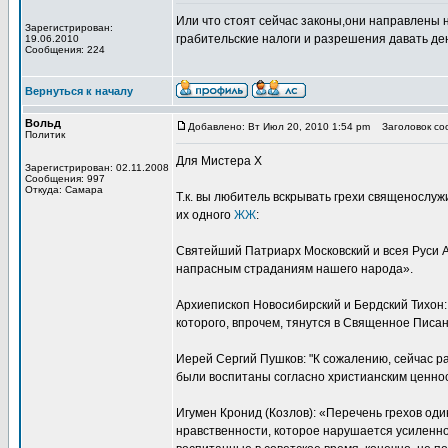
Или что стоят сейчас законы,они направлены 
Зарегистрирован:
грабительские налоги и разрешения давать ден
19.06.2010
Сообщения: 224
Вернуться к началу
Вольд
Добавлено: Вт Июл 20, 2010 1:54 pm
Заголовок соо
Политик
Для Мистера Х
Зарегистрирован: 02.11.2008
Сообщения: 997
Откуда: Самара
Т.к. вы любитель вскрывать грехи священослужи
их одного
ЖЖ
:
Святейший Патриарх Московский и всея Руси А
напрасным страданиям нашего народа».
Архиепископ Новосибирский и Бердский Тихон:
которого, впрочем, тянутся в Священное Писан
Иерей Сергий Пушков: "К сожалению, сейчас ра
были воспитаны согласно христианским ценност
Игумен Кронид (Козлов): «Перечень грехов один
нравственности, которое нарушается усиленно