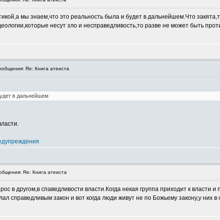
тикой,а мы знаем,что это реальность была и будет в дальнейшем.Что закята,т
деологии,которые несут зло и несправедливость,то разве не может быть про
общения: Re: Книга атеиста
будет в дальнейшем
власти.
едупреждения
бщения: Re: Книга атеиста
ос в другом,в спаведливости власти.Когда некая группа приходит к власти и 
лал справедливым закон и вот когда люди живут не по Божьему закону,у них в