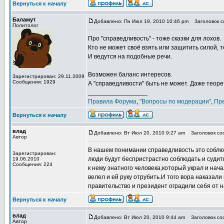
Вернуться к началу
Баламут
Добавлено: Пн Июл 19, 2010 10:46 pm
Заголовок со
Политолог
Про "справедливость" - тоже сказки для лохов.
Кто не может своё взять или защитить силой, 
И ведутся на подобные речи.
Возможен баланс интересов.
Зарегистрирован: 29.11.2009
Сообщения: 1929
А "справедливости" быть не может. Даже теоре
_________________
Правила Форума
,
"Вопросы по модерации"
,
Пр
Вернуться к началу
влад
Добавлено: Вт Июл 20, 2010 9:27 am
Заголовок соо
Автор
В нашем понимании справедливость это соблюде
Зарегистрирован:
люди будут беспристрастно соблюдать и судит
19.06.2010
Сообщения: 224
к нему знатного человека,который украл и нача
велел и ей руку отрубить.И того вора наказали
правительство и президент оградили себя от н
Вернуться к началу
влад
Добавлено: Вт Июл 20, 2010 9:44 am
Заголовок соо
Автор