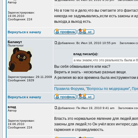
Автор
Но в том то и дело,что вы считаете это фантас
Зарегистрирован:
никогда не задумывались,если есть законы и и
19.06.2010
Сообщения: 224
выхода,а выход есть.
Вернуться к началу
Баламут
Добавлено: Вс Июл 18, 2010 10:55 pm
Заголовок со
Политолог
влад писал(а):
а мы знаем,что это реальность была и 
Вы себя обманываете или нас?
Верить и знать - несколько разные вещи.
Зарегистрирован: 29.11.2009
А религия во все времена была инструментом 
Сообщения: 1929
_________________
Правила Форума
,
"Вопросы по модерации"
,
Пр
Вернуться к началу
влад
Добавлено: Пн Июл 19, 2010 9:41 am
Заголовок соо
Автор
Власть это нормальное явление для людей,вопр
Зарегистрирован:
законы для людей,то Он учёл всех интерес,сде
19.06.2010
Сообщения: 224
гармония и справедливость.