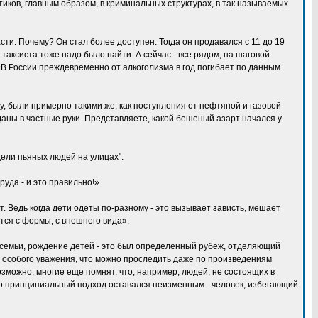
ков, главным образом, в криминальных структурах, в так называемых
ти. Почему? Он стал более доступен. Тогда он продавался с 11 до 19
 таксиста тоже надо было найти. А сейчас - все рядом, на шаговой
 «В России преждевременно от алкоголизма в год погибает по данным
у, были примерно такими же, как поступления от нефтяной и газовой
даны в частные руки. Представляете, какой бешеный азарт начался у
дели пьяных людей на улицах".
уда - и это правильно!»
. Ведь когда дети одеты по-разному - это вызывает зависть, мешает
тся с формы, с внешнего вида».
е семьи, рождение детей - это был определенный рубеж, отделяющий
ез особого уважения, что можно проследить даже по произведениям
озможно, многие еще помнят, что, например, людей, не состоящих в
 но принципиальный подход оставался неизменным - человек, избегающий