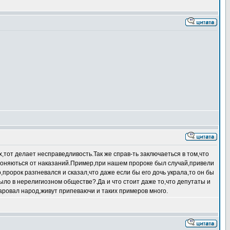
,тот делает несправедливость.Так же справ-ть заключаеться в том,что
уклоняються от наказаний.Пример,при нашем пророке был случай,привели
,пророк разгневался и сказал,что даже если бы его дочь украла,то он бы
было в нерелигиозном обществе?.Да и что стоит даже то,что депутаты и
варовал народ,живут припеваючи и таких примеров много.