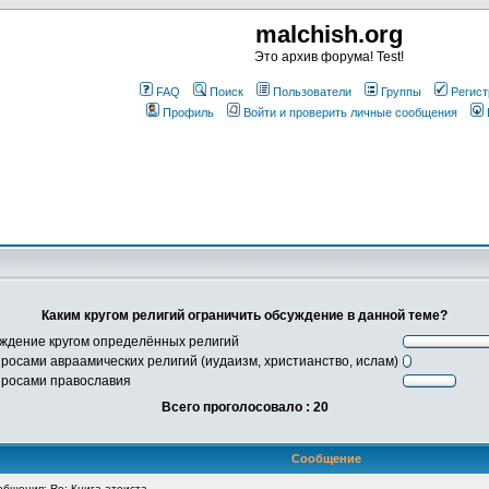
malchish.org
Это архив форума! Test!
FAQ
Поиск
Пользователи
Группы
Регист
Профиль
Войти и проверить личные сообщения
Каким кругом религий ограничить обсуждение в данной теме?
уждение кругом определённых религий
росами авраамических религий (иудаизм, христианство, ислам)
просами православия
Всего проголосовало : 20
Сообщение
бщения: Re: Книга атеиста