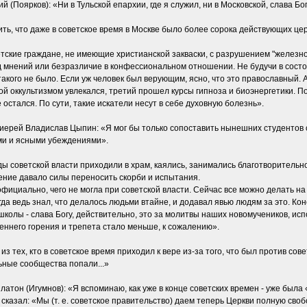
Поярков): «Ни в Тульской епархии, где я служил, ни в Московской, слава Бог
ь, что даже в советское время в Москве было более сорока действующих цер
ские граждане, не имеющие христианской закваски, с разрушением "железно
од мнений или безразличие в конфессиональном отношении. Не будучи в состо
такого не было. Если уж человек был верующим, ясно, что это православный. А
гой оккультизмом увлекался, третий прошел курсы гипноза и биоэнергетики. 
остался. По сути, такие искатели несут в себе духовную болезнь».
рей Владислав Цыпин: «Я мог бы только сопоставить нынешних студентов со
ми и ясными убеждениями».
ы советской власти приходили в храм, каялись, занимались благотворительно
ение давало силы переносить скорби и испытания.
фициально, чего не могла при советской власти. Сейчас все можно делать на
огда ведь знал, что делалось людьми втайне, и додавал явью людям за это. К
олы - слава Богу, действительно, это за молитвы наших новомучеников, исп
реннего горения и трепета стало меньше, к сожалению».
з тех, кто в советское время приходил к вере из-за того, что был против сове
ьные сообщества попали...»
он (Игумнов): «Я вспоминаю, как уже в конце советских времен - уже была 
казал: «Мы (т. е. советское правительство) даем теперь Церкви полную свобо