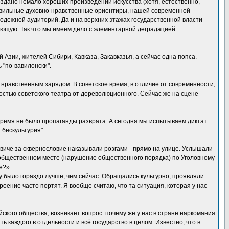
здано немало хороших произведений искусства (хотя, естественно,
равильные духовно-нравственные ориентиры, нашей современной
одежной аудиторий. Да и на верхних этажах государственной власти
ющую. Так что мы имеем дело с элементарной деградацией
Азии, жителей Сибири, Кавказа, Закавказья, а сейчас одна попса.
 "по-вавилонски".
 нравственным зарядом. В советское время, в отличие от современности,
стью советского театра от дореволюционного. Сейчас же на сцене
время не было пропаганды разврата. А сегодня мы испытываем диктат
 бескультурия".
иче за сквернословие наказывали розгами - прямо на улице. Услышали
в общественном месте (нарушение общественного порядка) по Уголовному
е?».
 было гораздо лучше, чем сейчас. Обращались культурно, проявляли
оение часто портят. Я вообще считаю, что та ситуация, которая у нас
ского общества, возникает вопрос: почему же у нас в стране наркомания
 каждого в отдельности и всё государство в целом. Известно, что в