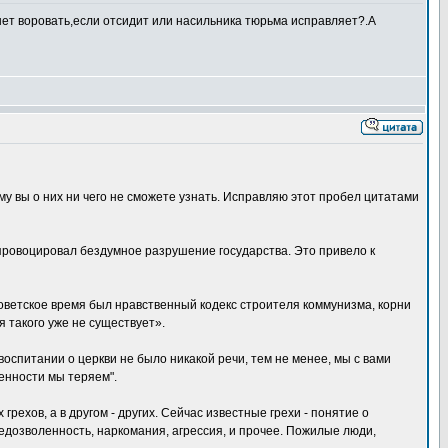
нет воровать,если отсидит или насильника тюрьма исправляет?.А
ему вы о них ни чего не сможете узнать. Исправляю этот пробел цитатами
провоцировал бездумное разрушение государства. Это привело к
оветское время был нравственный кодекс строителя коммунизма, корни
я такого уже не существует».
воспитании о церкви не было никакой речи, тем не менее, мы с вами
ценности мы теряем".
рехов, а в другом - других. Сейчас известные грехи - понятие о
едозволенность, наркомания, агрессия, и прочее. Пожилые люди,