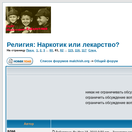
Религия: Наркотик или лекарство?
На страницу
Пред.
1
,
2
,
3
...
80
,
81
,
82
...
115
,
116
,
117
След.
Список форумов malchish.org
->
Общий форум
никак не ограничивать обс
ограничить обсуждение воп
ограничить обсуждение во
Автор
влад
Добавлено: Вс Июл 18, 2010 9:50 pm
Заголовок соо