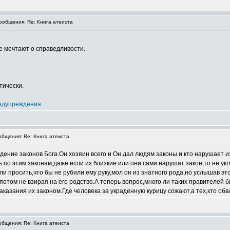
общения: Re: Книга атеиста
те мечтают о справедливости.
тически.
едупреждения
бщения: Re: Книга атеиста
ние законов Бога.Он хозяин всего и Он дал людям законы и кто нарушает их
ь по этим законам,даже если их близкие или они сами нарушат закон,то не 
ли просить,что бы не рубили ему руку,мол он из знатного рода,но услышав это
 потом не взирая на его родство.А теперь вопрос,много ли таких правителей 
аказания их законом.Где человека за украденную курицу сожают,а тех,кто об
бщения: Re: Книга атеиста