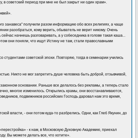
у, в советский период при мне не был закрыт ни один храм».
квей».
го занавеса" получили разом информацию обо всех религиях, а чаще
янии разобраться, кому верить, обыватель не верит никому. Очень
 сейчас начнешь разговаривать, а у собеседника в голове такая каша...
Потом они поняли, что ищут Истину не там, стали православными
 студентами советской эпохи. Повторяю, тогда в семинарии учились
стью. Никто не мог запретить душе человека быть доброй, отзывчивой,
 законном основании. Раньше все делалось без рекламы, а теперь стало
онечно, многое изменилось. Открылись храмы, они восстанавливаются,
оведников, подвижников российских Господь даровал нам это время,
тской власти, - они потом куда-то разбрелись. Одни, как Глеб Якунин, до
«перестройка» - к нам, в Московскую Духовную Академию, приехал
ду. Вы можете делать все, что хотите».