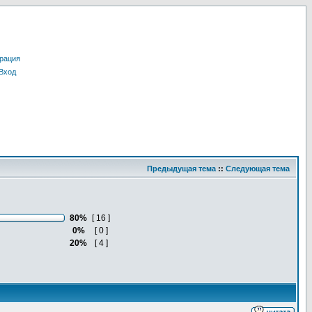
рация
Вход
Предыдущая тема
::
Следующая тема
80%
[ 16 ]
0%
[ 0 ]
20%
[ 4 ]