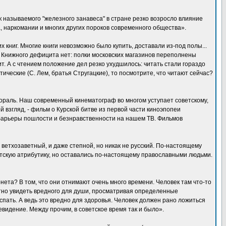
 называемого "железного занавеса" в стране резко возросло влияние
, наркомании и многих других пороков современного общества».
книг. Многие книги невозможно было купить, доставали из-под полы...
 Книжного дефицита нет: полки московских магазинов переполнены
дит. А с чтением положение дел резко ухудшилось: читать стали гораздо
ические (С. Лем, братья Стругацкие), то посмотрите, что читают сейчас?
ораль. Наш современный кинематограф во многом уступает советскому,
й взгляд, - фильм о Курской битве из первой части киноэпопеи
 барьеры пошлости и безнравственности на нашем ТВ. Фильмов
 ветхозаветный, и даже степной, но никак не русский. По-настоящему
етскую атрибутику, но оставались по-настоящему православными людьми.
та? В том, что они отнимают очень много времени. Человек там что-то
путно увидеть вредного для души, просматривая определенные
спать. А ведь это вредно для здоровья. Человек должен рано ложиться
евидение. Между прочим, в советское время так и было».