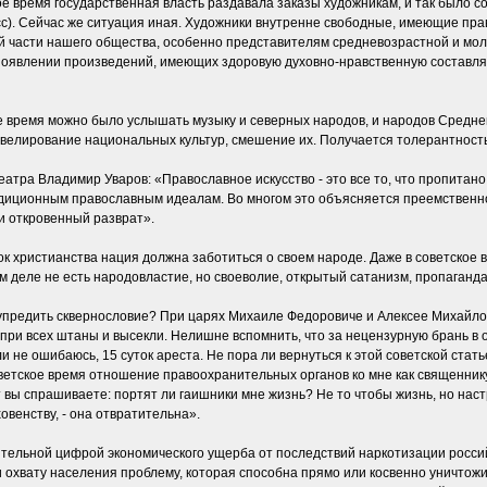
е время государственная власть раздавала заказы художникам, и так было со
есс). Сейчас же ситуация иная. Художники внутренне свободные, имеющие п
й части нашего общества, особенно представителям средневозрастной и мол
 появлении произведений, имеющих здоровую духовно-нравственную составля
 время можно было услышать музыку и северных народов, и народов Средней 
ивелирование национальных культур, смешение их. Получается толерантность
атра Владимир Уваров: «Православное искусство - это все то, что пропитано
адиционным православным идеалам. Во многом это объясняется преемственно
 и откровенный разврат».
к христианства нация должна заботиться о своем народе. Даже в советское 
м деле не есть народовластие, но своеволие, открытый сатанизм, пропаганда
предить сквернословие? При царях Михаиле Федоровиче и Алексее Михайлов
 при всех штаны и высекли. Нелишне вспомнить, что за нецензурную брань 
 не ошибаюсь, 15 суток ареста. Не пора ли вернуться к этой советской стать
етское время отношение правоохранительных органов ко мне как священнику
 вы спрашиваете: портят ли гаишники мне жизнь? Не то чтобы жизнь, но настр
овенству, - она отвратительна».
ительной цифрой экономического ущерба от последствий наркотизации россий
охвату населения проблему, которая способна прямо или косвенно уничтожить