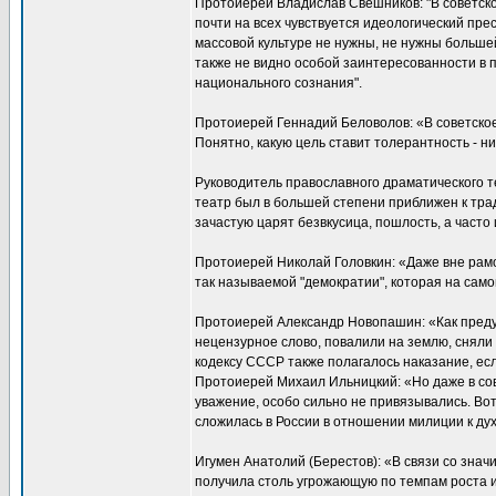
Протоиерей Владислав Свешников: "В советско
почти на всех чувствуется идеологический пр
массовой культуре не нужны, не нужны больше
также не видно особой заинтересованности в
национального сознания".
Протоиерей Геннадий Беловолов: «В советское
Понятно, какую цель ставит толерантность - н
Руководитель православного драматического те
театр был в большей степени приближен к тр
зачастую царят безвкусица, пошлость, а часто
Протоиерей Николай Головкин: «Даже вне рамо
так называемой "демократии", которая на само
Протоиерей Александр Новопашин: «Как преду
нецензурное слово, повалили на землю, сняли
кодексу СССР также полагалось наказание, если
Протоиерей Михаил Ильницкий: «Но даже в сов
уважение, особо сильно не привязывались. Вот
сложилась в России в отношении милиции к дух
Игумен Анатолий (Берестов): «В связи со знач
получила столь угрожающую по темпам роста и 