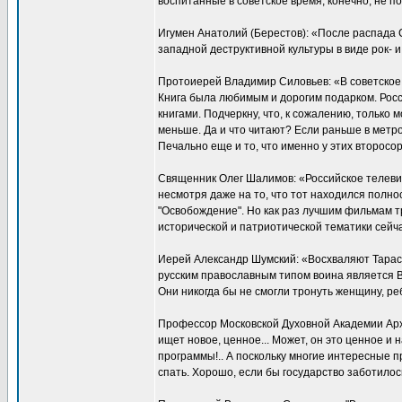
воспитанные в советское время, конечно, не п
Игумен Анатолий (Берестов): «После распада 
западной деструктивной культуры в виде рок- 
Протоиерей Владимир Силовьев: «В советское 
Книга была любимым и дорогим подарком. Росс
книгами. Подчеркну, что, к сожалению, только 
меньше. Да и что читают? Если раньше в метро
Печально еще и то, что именно у этих второсо
Священник Олег Шалимов: «Российское телеви
несмотря даже на то, что тот находился полно
"Освобождение". Но как раз лучшим фильмам т
исторической и патриотической тематики сейчас
Иерей Александр Шумский: «Восхваляют Тараса 
русским православным типом воина является В
Они никогда бы не смогли тронуть женщину, ре
Профессор Московской Духовной Академии Архи
ищет новое, ценное... Может, он это ценное и
программы!.. А поскольку многие интересные п
спать. Хорошо, если бы государство заботилос