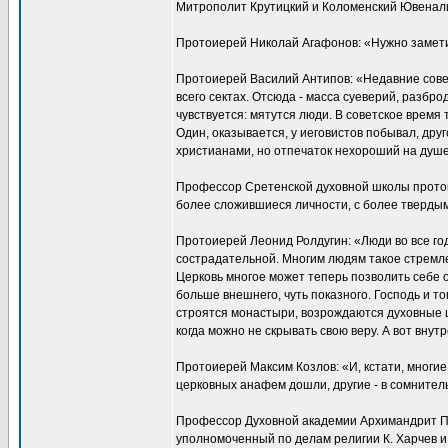
Митрополит Крутицкий и Коломенский Ювеналий (
Протоиерей Николай Агафонов: «Нужно заметит
Протоиерей Василий Антипов: «Недавние совет
всего сектах. Отсюда - масса суеверий, разбр
чувствуется: мятутся люди. В советское время 
Один, оказывается, у иеговистов побывал, дру
христианами, но отпечаток нехороший на душе 
Профессор Сретенской духовной школы протоие
более сложившиеся личности, с более тверды
Протоиерей Леонид Ролдугин: «Люди во все год
сострадательной. Многим людям такое стремл
Церковь многое может теперь позволить себе о
больше внешнего, чуть показного. Господь и т
строятся монастыри, возрождаются духовные шк
когда можно не скрывать свою веру. А вот внут
Протоиерей Максим Козлов: «И, кстати, многие и
церковных анафем дошли, другие - в сомнител
Профессор Духовной академии Архимандрит Плат
уполномоченный по делам религии К. Харчев и с