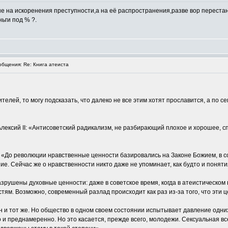
не на искоренения преступности,а на её распространения,разве вор переста
ьги под % ?.
бщения: Re: Книга атеиста
телей, то могу подсказать, что далеко не все этим хотят прославится, а по с
лексий II: «Антисоветский радикализм, не разбирающий плохое и хорошее, с
 «До революции нравственные ценности базировались на Законе Божием, в с
ие. Сейчас же о нравственности никто даже не упоминает, как будто и поняти
зрушены духовные ценности: даже в советское время, когда в атеистическом 
ям. Возможно, современный разлад происходит как раз из-за того, что эти 
 и тот же. Но общество в одном своем состоянии испытывает давление одних г
 и преднамеренно. Но это касается, прежде всего, молодежи. Сексуальная вс