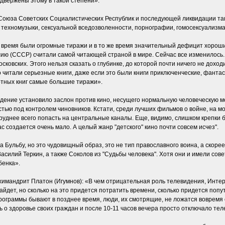
одвержены этому в такой степени».
Союза Советских Социалистических Республик и последующей ликвидации так
и техномузыки, сексуальной вседозволенности, порнографии, гомосексуализма
время были огромные тиражи и в то же время значительный дефицит хороших 
ию (СССР) считали самой читающей страной в мире. Сейчас все изменилось.
московских. Этого нельзя сказать о глубинке, до которой почти ничего не дохо
 читали серьезные книги, даже если это были книги приключенческие, фантаст
ртных книг самые большие тиражи».
дение установило заслон против кино, несущего нормальную человеческую м
стью под контролем чиновников. Кстати, среди лучших фильмов о войне, на мо
руднее всего попасть на центральные каналы. Еще, видимо, слишком крепки
 создается очень мало. А целый жанр "детского" кино почти совсем исчез".
Бульбу, но это чудовищный образ, это не тип православного воина, а скорее
асилий Теркин, а также Соколов из "Судьбы человека". Хотя они и имели сов
бенка».
мандрит Платон (Игумнов): «В чем отрицательная роль телевидения, Интерне
 найдет, но сколько на это придется потратить времени, сколько придется по
рограммы бывают в позднее время, люди, их смотрящие, не ложатся вовремя 
ь о здоровье своих граждан и после 10-11 часов вечера просто отключало тел