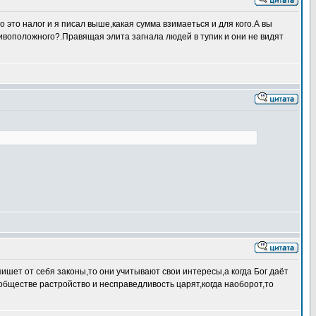
о это налог и я писал выше,какая сумма взимаеться и для кого.А вы
тивоположного?.Правящая элита загнала людей в тупик и они не видят
пишет от себя законы,то они учитывают свои интересы,а когда Бог даёт
 обществе растройство и несправедливость царят,когда наоборот,то