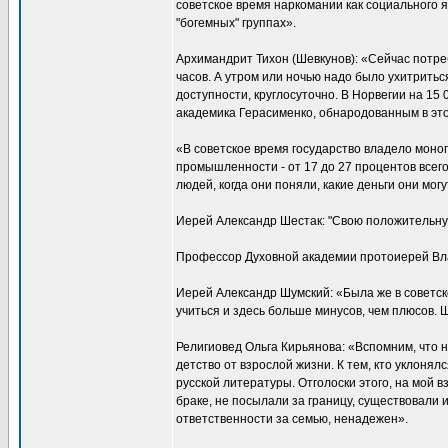
советское время наркомании как социального 
"богемных" группах».
Архимандрит Тихон (Шевкунов): «Сейчас потреб
часов. А утром или ночью надо было ухитриться
доступности, круглосуточно. В Норвегии на 15
академика Герасименко, обнародованным в этом
«В советское время государство владело моноп
промышленности - от 17 до 27 процентов всего
людей, когда они поняли, какие деньги они мог
Иерей Александр Шестак: "Свою положительную 
Профессор Духовной академии протоиерей Влад
Иерей Александр Шумский: «Была же в советско
учиться и здесь больше минусов, чем плюсов. 
Религиовед Ольга Кирьянова: «Вспомним, что 
детство от взрослой жизни. К тем, кто уклоня
русской литературы. Отголоски этого, на мой 
браке, не посылали за границу, существовали
ответственности за семью, ненадежен».