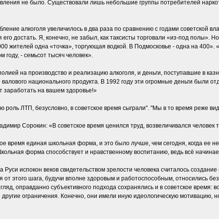
явления не было. Существовали лишь небольшие группы потребителей наркоти
ление алкоголя увеличилось в два раза по сравнению с годами советской влас
 его достать. Я, конечно, не забыл, как таксисты торговали «из-под полы». Но
 000 жителей одна «точка», торгующая водкой. В Подмосковье - одна на 400».
 году, - семьсот тысяч человек».
олией на производство и реализацию алкоголя, и деньги, поступавшие в казн
 валового национального продукта. В 1992 году эти огромные деньги были от
ут заработать на вашем здоровье!»
роль ЛТП, безусловно, в советское время сыграли". "Мы в то время реже ви
имир Сорокин: «В советское время ценился труд, возвеличивался человек тр
е время единая школьная форма, и это было лучше, чем сегодня, когда ее нет
Школьная форма способствует и нравственному воспитанию, ведь всё начинае
на Руси испокон веков свидетельством зрелости человека считалось создани
лся от этого шага, будучи вполне здоровым и работоспособным, относились б
взгляд, оправданно субъективного подхода сохранялись и в советское время: в
 и другие ограничения. Конечно, они имели иную идеологическую мотивацию,