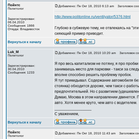
Пойнтс
Добавлено: Пн Окт 18, 2010 6:13 am
Заголовок сооб
Политолог
http://www.politonline.ru/ventilyator/5376.html
Зарегистрирован:
06.04.2010
Сообщения: 1866
Глубоко в субжевую тему, не отвлекаясь на "э
Откуда: Владивосток
сияющий пример приводит.
Вернуться к началу
Luk_M
Добавлено: Пн Окт 18, 2010 10:20 am
Заголовок соо
Политолог
Я про весь капитализм не потяну, я про пробки
Зарегистрирован:
занимаешь место для парковки - такси за след
30.04.2010
Сообщения: 1233
вполне способно решить проблему пробок.
Я тут прикидывал. Содержание автомобиля без 
стоянка) обходится дороже, чем такси с-работ
предпочтительней. Но с развитием (удешевлен
Думаю, Москва в этом направлении двинется. П
авто. Хотя менее круто, чем авто с водителем.
_________________
С уважением,
Вернуться к началу
Пойнтс
Добавлено: Пн Окт 18, 2010 11:43 am
Заголовок соо
Политолог