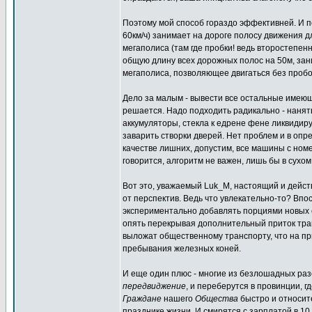
Поэтому мой способ гораздо эффективней. И 
60км/ч) занимает на дороге полосу движения дл
мегаполиса (там где пробки! ведь второстепе
общую длину всех дорожных полос на 50м, за
мегаполиса, позволяющее двигаться без пробо
Дело за малым - вывести все остальные имеющ
решается. Надо подходить радикально - нанять
аккумуляторы, стекла к едрене фене ликвидиру
заварить створки дверей. Нет проблем и в оп
качестве лишних, допустим, все машины с номер
говорится, алгоритм не важен, лишь бы в сухо
Вот это, уважаемый Luk_M, настоящий и дейст
от перспектив. Ведь что увлекательно-то? Вп
экспериментально добавлять порциями новых 
опять перекрывая дополнительный приток тр
выложат общественному транспорту, что на пр
пребывания железных коней.
И еще один плюс - многие из безлошадных раз
передвиджение
, и переберутся в провинции, 
Граждане
нашего
Общества
быстро и относите
празднике жизни. И смирятся с зарплатой в 10 