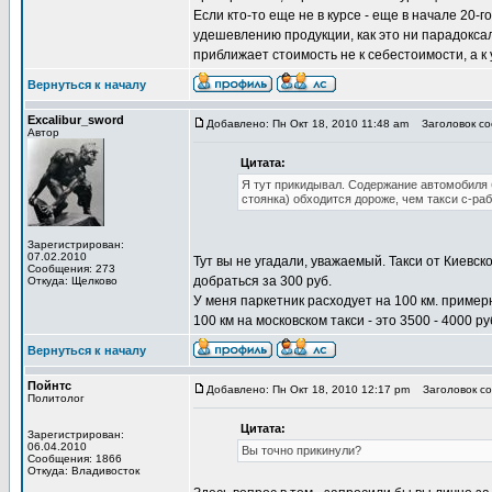
Если кто-то еще не в курсе - еще в начале 20-
удешевлению продукции, как это ни парадоксал
приближает стоимость не к себестоимости, а 
Вернуться к началу
Excalibur_sword
Добавлено: Пн Окт 18, 2010 11:48 am
Заголовок соо
Автор
Цитата:
Я тут прикидывал. Содержание автомобиля б
стоянка) обходится дороже, чем такси с-ра
Зарегистрирован:
07.02.2010
Тут вы не угадали, уважаемый. Такси от Киевск
Сообщения: 273
добраться за 300 руб.
Откуда: Щелково
У меня паркетник расходует на 100 км. примерно
100 км на московском такси - это 3500 - 4000 р
Вернуться к началу
Пойнтс
Добавлено: Пн Окт 18, 2010 12:17 pm
Заголовок соо
Политолог
Цитата:
Зарегистрирован:
06.04.2010
Вы точно прикинули?
Сообщения: 1866
Откуда: Владивосток