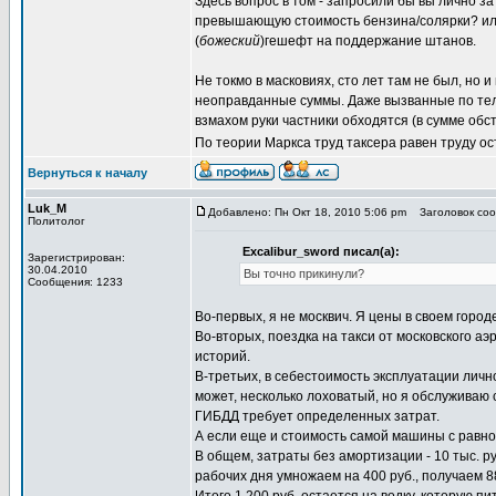
Здесь вопрос в том - запросили бы вы лично з
превышающую стоимость бензина/солярки? или,
(
божеский
)гешефт на поддержание штанов.
Не токмо в масковиях, сто лет там не был, но
неоправданные суммы. Даже вызванные по те
взмахом руки частники обходятся (в сумме об
По теории Маркса труд таксера равен труду ос
Вернуться к началу
Luk_M
Добавлено: Пн Окт 18, 2010 5:06 pm
Заголовок сооб
Политолог
Excalibur_sword писал(а):
Зарегистрирован:
30.04.2010
Вы точно прикинули?
Сообщения: 1233
Во-первых, я не москвич. Я цены в своем город
Во-вторых, поездка на такси от московского а
историй.
В-третьих, в себестоимость эксплуатации личног
может, несколько лоховатый, но я обслуживаю
ГИБДД требует определенных затрат.
А если еще и стоимость самой машины с равно
В общем, затраты без амортизации - 10 тыс. руб
рабочих дня умножаем на 400 руб., получаем 8