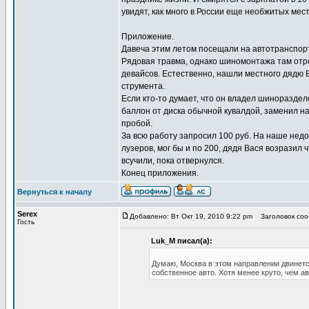
увидят, как много в России еще необжитых мест
Приложение.
Давеча этим летом посещали на автотранспорт
Рядовая травма, однако шиномонтажа там отрод
девайсов. Естественно, нашли местного дядю 
струмента.
Если кто-то думает, что он владел шинораздел
баллон от диска обычной кувалдой, заменил н
пробой.
За всю работу запросил 100 руб. На наше недо
лузеров, мог бы и по 200, дядя Вася возразил 
всучили, пока отвернулся.
Конец приложения.
Вернуться к началу
Serex
Добавлено: Вт Окт 19, 2010 9:22 pm
Заголовок сооб
Гость
Luk_M писал(а):
Думаю, Москва в этом направлении двинется
собственное авто. Хотя менее круто, чем ав