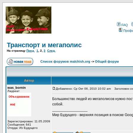
FAQ
Проф
Транспорт и мегаполис
На страницу
Пред.
1
,
2
,
3
След.
Список форумов malchish.org
->
Общий форум
Автор
was_bornin
Добавлено: Ср Окт 06, 2010 10:02 am
Заголовок соо
Лауреат
Большинство людей из мегаполисов нужно по
собой.
_________________
Мир Будущего - верхняя позиция в поиске Goog
Зарегистрирован: 11.05.2009
Сообщения: 641
Откуда: Из Будущего