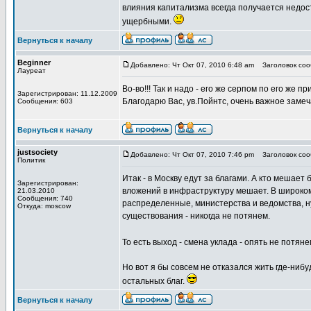
влияния капитализма всегда получается недо
ущербными.
Вернуться к началу
Beginner
Добавлено: Чт Окт 07, 2010 6:48 am
Заголовок сооб
Лауреат
Во-во!!! Так и надо - его же серпом по его же 
Зарегистрирован: 11.12.2009
Благодарю Вас, ув.Пойнтс, очень важное замеч
Сообщения: 603
Вернуться к началу
justsociety
Добавлено: Чт Окт 07, 2010 7:46 pm
Заголовок сооб
Политик
Итак - в Москву едут за благами. А кто мешае
Зарегистрирован:
вложений в инфраструктуру мешает. В широком
21.03.2010
Сообщения: 740
распределенные, министерства и ведомства, ну 
Откуда: moscow
существования - никогда не потянем.
То есть выход - смена уклада - опять не потян
Но вот я бы совсем не отказался жить где-нибу
остальных благ.
Вернуться к началу