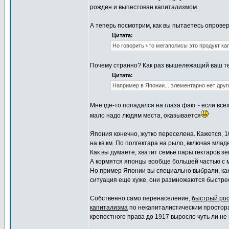
рожден и выпестован капитализмом.
А теперь посмотрим, как вы пытаетесь опровер
Цитата:
Но говорить что мегаполисы это продукт ка
Почему странно? Как раз вышележащий ваш тек
Цитата:
Например в Японии... элементарно нет друг
Мне где-то попадался на глаза факт - если все
мало надо людям места, оказывается
Япония конечно, жутко переселена. Кажется, 10
на кв.км. По полгектара на рыло, включая млад
Как вы думаете, хватит семье пары гектаров з
А кормятся японцы вообще большей частью с 
Но пример Японии вы специально выбрали, ка
ситуация еще хуже, они размножаются быстре
Собственно само перенаселение,
быстрый ро
капитализма
по некапиталистическим просторам
крепостного права до 1917 выросло чуть ли не