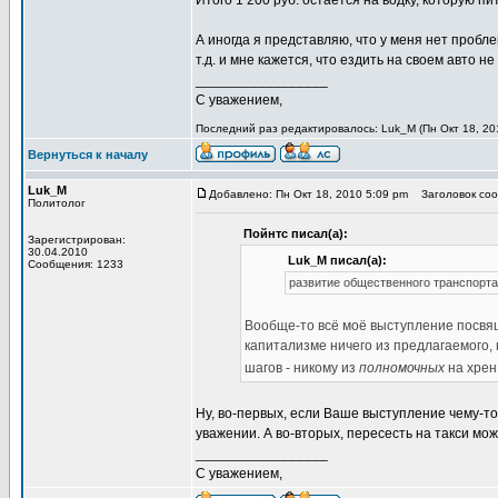
Итого 1 200 руб. остается на водку, которую пи
А иногда я представляю, что у меня нет проблем
т.д. и мне кажется, что ездить на своем авто 
_________________
С уважением,
Последний раз редактировалось: Luk_M (Пн Окт 18, 201
Вернуться к началу
Luk_M
Добавлено: Пн Окт 18, 2010 5:09 pm
Заголовок сооб
Политолог
Пойнтс писал(а):
Зарегистрирован:
30.04.2010
Luk_M писал(а):
Сообщения: 1233
развитие общественного транспорта
Вообще-то всё моё выступление посвящ
капитализме ничего из предлагаемого
шагов - никому из
полномочных
на хрен
Ну, во-первых, если Ваше выступление чему-то
уважении. А во-вторых, пересесть на такси мо
_________________
С уважением,