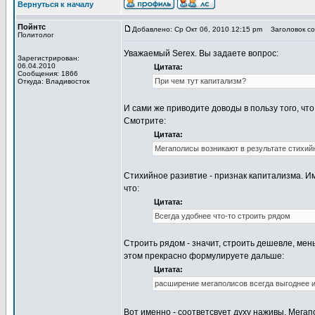
Вернуться к началу
Пойнтс
Добавлено: Ср Окт 06, 2010 12:15 pm
Заголовок соо
Политолог
Уважаемый Serex. Вы задаете вопрос:
Зарегистрирован:
06.04.2010
Цитата:
Сообщения: 1866
При чем тут капитализм?
Откуда: Владивосток
И сами же приводите доводы в пользу того, что
Смотрите:
Цитата:
Мегаполисы возникают в результате стихий
Стихийное разивтие - признак капитализма. Им
что:
Цитата:
Всегда удобнее что-то строить рядом
Строить рядом - значит, строить дешевле, мен
этом прекрасно формулируете дальше:
Цитата:
расширение мегаполисов всегда выгоднее и
Вот именно - соответсвует духу наживы. Мегап