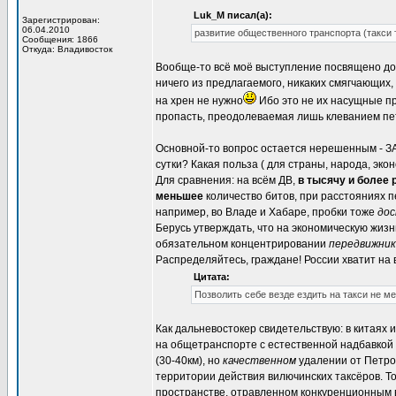
Luk_M писал(а):
Зарегистрирован:
06.04.2010
развитие общественного транспорта (такси
Сообщения: 1866
Откуда: Владивосток
Вообще-то всё моё выступление посвящено до
ничего из предлагаемого, никаких смягчающих
на хрен не нужно
Ибо это не их насущные пр
пропасть, преодолеваемая лишь клеванием пе
Основной-то вопрос остается нерешенным - З
сутки? Какая польза ( для страны, народа, эко
Для сравнения: на всём ДВ,
в тысячу и более
меньшее
количество битов, при расстояниях п
например, во Владе и Хабаре, пробки тоже
до
Берусь утверждать, что на экономическую жизн
обязательном концентрировании
передвижник
Распределяйтесь, граждане! России хватит на 
Цитата:
Позволить себе везде ездить на такси не м
Как дальневостокер свидетельствую: в китаях
на общетранспорте с естественной надбавкой 
(30-40км), но
качественном
удалении от Петроп
территории действия вилючинских таксёров. То
пространстве, отравленном конкуренционным 