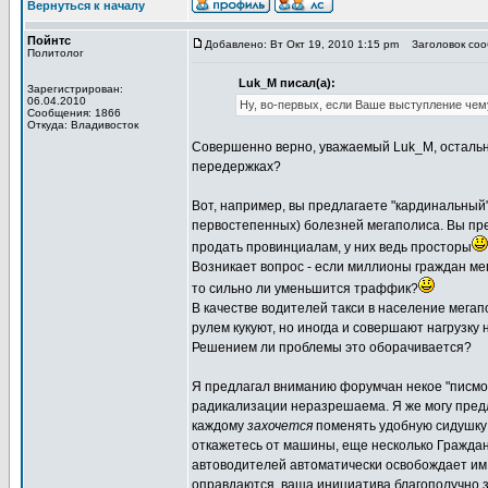
Вернуться к началу
Пойнтс
Добавлено: Вт Окт 19, 2010 1:15 pm
Заголовок сооб
Политолог
Luk_M писал(а):
Зарегистрирован:
06.04.2010
Ну, во-первых, если Ваше выступление чему
Сообщения: 1866
Откуда: Владивосток
Совершенно верно, уважаемый Luk_M, остальны
передержках?
Вот, например, вы предлагаете "кардинальный"
первостепенных) болезней мегаполиса. Вы пред
продать провинциалам, у них ведь просторы
Возникает вопрос - если миллионы граждан мег
то сильно ли уменьшится траффик?
В качестве водителей такси в население мегап
рулем кукуют, но иногда и совершают нагрузку
Решением ли проблемы это оборачивается?
Я предлагал вниманию форумчан некое "писмо 
радикализации неразрешаема. Я же могу пред
каждому
захочется
поменять удобную сидушку
откажетесь от машины, еще несколько Гражда
автоводителей автоматически освобождает им д
оправдаются, ваша инициатива благополучно з