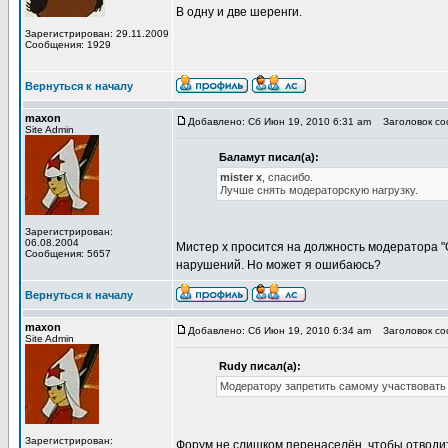
В одну и две шеренги.
Зарегистрирован: 29.11.2009
Сообщения: 1929
Вернуться к началу
maxon
Добавлено: Сб Июн 19, 2010 6:31 am
Заголовок соо
Site Admin
Баламут писал(а):
mister x
, спасибо.
Лучше снять модераторскую нагрузку.
Зарегистрирован:
06.08.2004
Мистер х просится на должность модератора "
Сообщения: 5657
нарушений. Но может я ошибаюсь?
Вернуться к началу
maxon
Добавлено: Сб Июн 19, 2010 6:34 am
Заголовок соо
Site Admin
Rudy писал(а):
Модератору запретить самому участвовать
Зарегистрирован:
Форум не слишком перенаселён, чтобы отводи