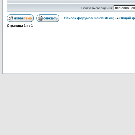
Показать сообщения:
Список форумов malchish.org
->
Общий ф
Страница
1
из
1