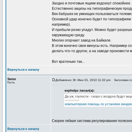
Заодно и почтовые ящики вздохнут спокойнее.
Естественно акцизы на типографическую продук
Век бабушек не умеющих пользоваться телевиз
Основной удар конечно будет по типографиям 
например).
И прибыли резко упадут. Можно будет разреш
окружающую среду.
Многих огорчает завод на Байкале.
В этом конечно свои минусы есть. Например со
делать что-то другое, а на заводе произвести 
Вот кратенько так...
Вернуться к началу
Serex
Добавлено: Вт Июн 01, 2010 11:32 pm
Заголовок со
Гость
exphelpz писал(а):
Да уж, глупости - скоро с воздуха будут ак
------------
компьютерная помощь по установке виндов
Скорее гибкая система регулирования полезной
Вернуться к началу