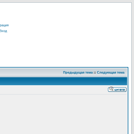
рация
Вход
Предыдущая тема
::
Следующая тема