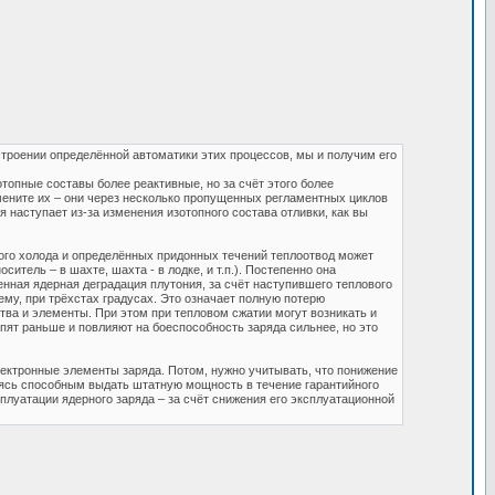
троении определённой автоматики этих процессов, мы и получим его
топные составы более реактивные, но за счёт этого более
амените их – они через несколько пропущенных регламентных циклов
наступает из-за изменения изотопного состава отливки, как вы
дного холода и определённых придонных течений теплоотвод может
итель – в шахте, шахта - в лодке, и т.п.). Постепенно она
нная ядерная деградация плутония, за счёт наступившего теплового
ему, при трёхстах градусах. Это означает полную потерю
тва и элементы. При этом при тепловом сжатии могут возникать и
т раньше и повлияют на боеспособность заряда сильнее, но это
лектронные элементы заряда. Потом, нужно учитывать, что понижение
ваясь способным выдать штатную мощность в течение гарантийного
плуатации ядерного заряда – за счёт снижения его эксплуатационной