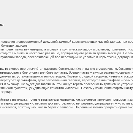
вы:
ирования и своевременной дежурной заменой короткоживущих частей заряда, при пос
я больших зарядов.
ть «реактивность» материала и снизить критическую массу и размеры, применяют изо
иходится менять в несколько раз чаще, порядка одного раза за девять месяцев. Не з
плуатации заряда, обеспечивающей все необходимые условия и нормативы, деградация 
ь, то скорее всего начнётся разогрев боеголовки (хотя на дне в условиях глубоково
егрирован в боеголовку или боевую часть, боевая часть – внутри ракеты-носителя, нос
еделяемых установившимся теплоотводом. Поэтому, с одной стороны, начнётся ускоре
мпературах дельта-фаза, даже закреплённая галлием, переходит в альфа-фазу – по-мо
дет и охлаждение будет достаточным, то начнут терять способность тритиевые устройс
ившихся пустотах, ухудшающие качество имплозии. Поэтому изменения формы наступя
 заряда.
ойства взрывчатка, точные взрыватели критроны, как меняется изоляция проводов и э
 и заряд, деградируя с первого дня изготовления, непрерывно деградирует – но оста
 снижается, поэтому мощность берут с запасом. Но реально можно продлить сроки экс