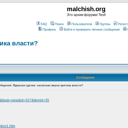
malchish.org
Это архив форума! Test!
FAQ
Поиск
Пользователи
Группы
Регист
Профиль
Войти и проверить личные сообщения
тика власти?
Сообщение
щения: Ядерная сделка: насколько верна критика власти?
ent&task=view&id=327&Itemid=35
enkov1.htm