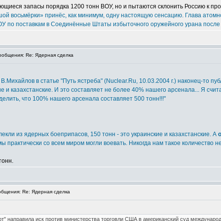
ющиеся запасы порядка 1200 тонн ВОУ, но и пытаются склонить Россию к про
ьшой восьмёрки» принёс, как минимум, одну настоящую сенсацию. Глава атомн
 по поставкам в Соединённые Штаты избыточного оружейного урана после ок
общения: Re: Ядерная сделка
Михайлов в статье "Путь ястреба" (Nuclear.Ru, 10.03.2004 г.) наконец-то пу
е и казахстанские. И это составляет не более 40% нашего арсенала... Я счита
елить, что 100% нашего арсенала составляет 500 тонн!!!"
лекли из ядерных боеприпасов, 150 тонн - это украинские и казахстанские. А
 мы практически со всем миром могли воевать. Никогда нам такое количество н
тонн.
бщения: Re: Ядерная сделка
т" направила иск против министерства торговли США в американский суд международ