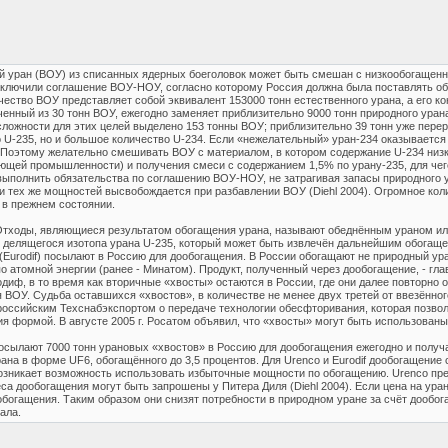
й уран (ВОУ) из списанных ядерных боеголовок может быть смешан с низкообогащенн
аключили соглашение ВОУ-НОУ, согласно которому Россия должна была поставлять об
ичество ВОУ представляет собой эквивалент 153000 тонн естественного урана, а его к
енный из 30 тонн ВОУ, ежегодно заменяет приблизительно 9000 тонн природного уран
ожности для этих целей выделено 153 тонны ВОУ; приблизительно 39 тонн уже перераб
 U-235, но и большое количество U-234. Если «нежелательный» уран-234 оказывается 
 Поэтому желательно смешивать ВОУ с материалом, в котором содержание U-234 низ
ющей промышленности) и получения смеси с содержанием 1,5% по урану-235, для че
ыполнить обязательства по соглашению ВОУ-НОУ, не затрагивая запасы природного у
 тех же мощностей высвобождается при разбавлении ВОУ (Diehl 2004). Огромное коли
 в прежнем состоянии.
Отходы, являющиеся результатом обогащения урана, называют обеднённым ураном ил
 делящегося изотопа урана U-235, который может быть извлечён дальнейшим обогаще
urodif) посылают в Россию для дообогащения. В России обогащают не природный ура
 атомной энергии (ранее - Минатом). Продукт, полученный через дообогащение, - гл
диф, в то время как вторичные «хвосты» остаются в России, где они далее повторно 
ВОУ. Судьба оставшихся «хвостов», в количестве не менее двух третей от ввезённого,
российским Техснабэкспортом о передаче технологии обесфторивания, которая позвол
 формой. В августе 2005 г. Росатом объявил, что «хвосты» могут быть использованы 
сылают 7000 тонн урановых «хвостов» в Россию для дообогащения ежегодно и получа
урана в форме UF6, обогащённого до 3,5 процентов. Для Urenco и Eurodif дообогащение
озникает возможность использовать избыточные мощности по обогащению. Urenco пред
еса дообогащения могут быть запрошены у Питера Диля (Diehl 2004). Если цена на ура
богащения. Таким образом они снизят потребности в природном уране за счёт дообога
ала.