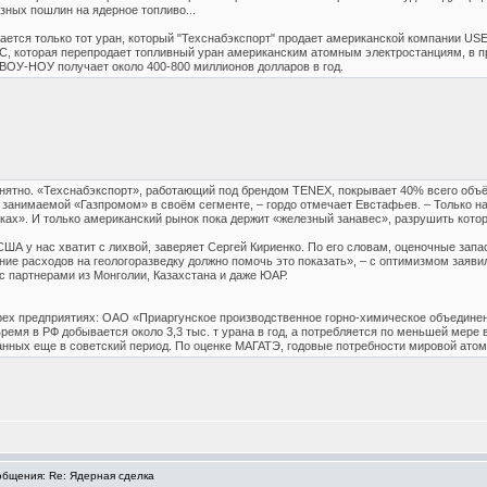
ных пошлин на ядерное топливо...
ается только тот уран, который "Техснабэкспорт" продает американской компании U
EC, которая перепродает топливный уран американским атомным электростанциям, в 
 ВОУ-НОУ получает около 400-800 миллионов долларов в год.
онятно. «Техснабэкспорт», работающий под брендом TENEX, покрывает 40% всего объ
 занимаемой «Газпромом» в своём сегменте, – гордо отмечает Евстафьев. – Только 
ах». И только американский рынок пока держит «железный занавес», разрушить кото
ША у нас хватит с лихвой, заверяет Сергей Кириенко. По его словам, оценочные запа
ние расходов на геологоразведку должно помочь это показать», – с оптимизмом заяви
с партнерами из Монголии, Казахстана и даже ЮАР.
рех предприятиях: ОАО «Приаргунское производственное горно-химическое объединен
емя в РФ добывается около 3,3 тыс. т урана в год, а потребляется по меньшей мере 
нных еще в советский период. По оценке МАГАТЭ, годовые потребности мировой атомной 
бщения: Re: Ядерная сделка