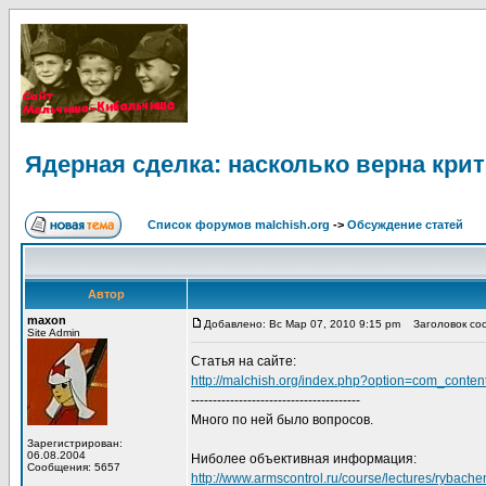
Ядерная сделка: насколько верна кри
Список форумов malchish.org
->
Обсуждение статей
Автор
maxon
Добавлено: Вс Мар 07, 2010 9:15 pm
Заголовок сооб
Site Admin
Статья на сайте:
http://malchish.org/index.php?option=com_cont
---------------------------------------
Много по ней было вопросов.
Зарегистрирован:
06.08.2004
Ниболее объективная информация:
Сообщения: 5657
http://www.armscontrol.ru/course/lectures/rybach