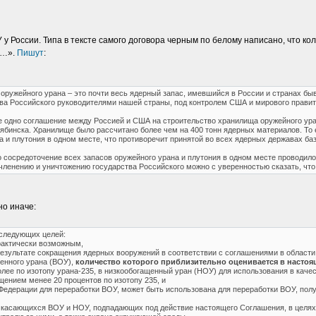
 у России. Типа в тексте самого договора черным по белому написано, что 
н…».
Пишут
:
 оружейного урана – это почти весь ядерный запас, имевшийся в России и странах бы
а Российского руководителями нашей страны, под контролем США и мирового правите
 одно соглашение между Россией и США на строительство хранилища оружейного ура
лябинска. Хранилище было рассчитано более чем на 400 тонн ядерных материалов. То
а и плутония в одном месте, что противоречит принятой во всех ядерных державах б
о сосредоточение всех запасов оружейного урана и плутония в одном месте проводил
членению и уничтожению государства Российского можно с уверенностью сказать, что
но иначе:
следующих целей:
практически возможным,
езультате сокращения ядерных вооружений в соответствии с соглашениями в области
енного урана (ВОУ),
количество которого приблизительно оценивается в настоя
лее по изотопу урана-235, в низкообогащенный уран (НОУ) для использования в каче
ением менее 20 процентов по изотопу 235, и
й Федерации для переработки ВОУ, может быть использована для переработки ВОУ, по
, касающихся ВОУ и НОУ, подпадающих под действие настоящего Соглашения, в целя