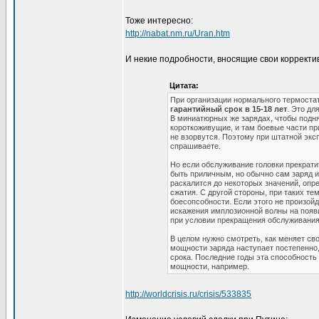
Тоже интересно:
http://nabat.nm.ru/Uran.htm
И некие подробности, вносящие свои корректи
Цитата:
При организации нормального термостат
гарантийный срок в 15-18 лет
. Это дл
В миниатюрных же зарядах, чтобы подня
короткоживущие, и там боевые части пр
не взорвутся. Поэтому при штатной экс
спрашиваете.
Но если обслуживание головки прекратит
быть приличным, но обычно сам заряд инт
раскалится до некоторых значений, опр
сжатия. С другой стороны, при таких те
боесопсобности. Если этого не произой
искажения имплозионной волны на появ
при условии прекращения обслуживания
В целом нужно смотреть, как меняет св
мощности заряда наступает постепенно,
срока. Последние годы эта способность
мощности, например.
http://worldcrisis.ru/crisis/533835