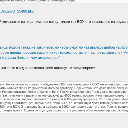
нтролю за ними, а также охране окружающей среды.
w_DocumID_55480.html
 упускается из вида - имелся ввиду только тот ВОУ, что извлекался из оружи
канцы подсчет пока не закончили, но неоднократно называлась цифра наработ
торые иногда проскальзывали из уст высокопоставленных представителей Мин
 два раза больше, чем американцы."
 которые вряд ли позволят себя обмануть в этом вопросе:
ыло бы желательно провести обеднение 500 тонн имеющегося ВОУ как можно быстрее и
ть количество ВОУ, уничтожаемого по договору. Подсчитано, что даже после обеднен
в России остается более 1000 тонн ВОУ. После обеднения 360 тонн урана по договору
(тактическое и стратегическое оружие) до 4000 единиц оружия, и мы предположим, ч
иал в запасных частях), получается что для 4000 единиц требуется 120 тонн урана. Д
ые нужды составят чуть больше 200 тонн ВОУ, т.е. небольшую долю имеющегося в нас
00 тонн ВОУ. Эта цифра была выбрана в 1992 году, задолго до того, как Россия реши
астоящее время. Одним из подходов может стать решение об ускорении процесса обедн