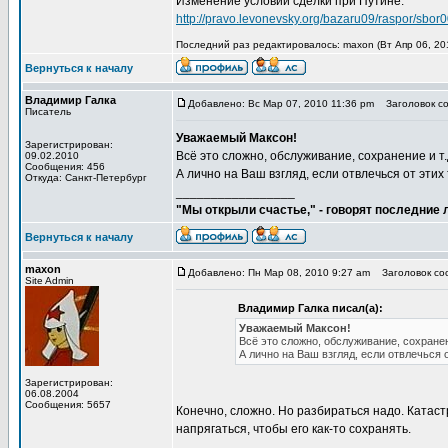
Изменение условий сделки при Путине:
http://pravo.levonevsky.org/bazaru09/raspor/sbor
Последний раз редактировалось: maxon (Вт Апр 06, 201
Вернуться к началу
Владимир Галка
Добавлено: Вс Мар 07, 2010 11:36 pm
Заголовок со
Писатель
Уважаемый Максон!
Зарегистрирован:
Всё это сложно, обслуживание, сохранение и т.
09.02.2010
Сообщения: 456
А лично на Ваш взгляд, если отвлечься от эти
Откуда: Санкт-Петербург
_________________
"Мы открыли счастье," - говорят последние
Вернуться к началу
maxon
Добавлено: Пн Мар 08, 2010 9:27 am
Заголовок соо
Site Admin
Владимир Галка писал(а):
Уважаемый Максон!
Всё это сложно, обслуживание, сохранени
А лично на Ваш взгляд, если отвлечься 
Зарегистрирован:
06.08.2004
Сообщения: 5657
Конечно, сложно. Но разбираться надо. Катас
напрягаться, чтобы его как-то сохранять.