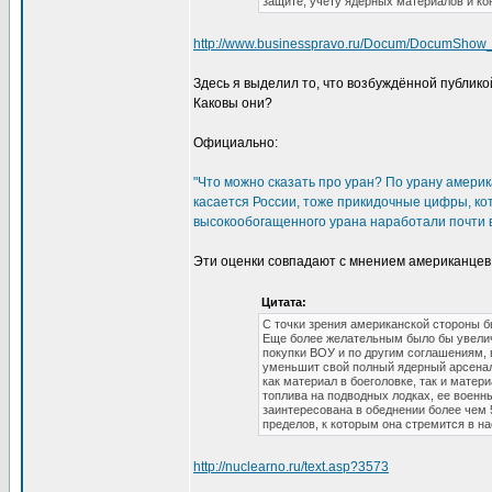
защите, учету ядерных материалов и ко
http://www.businesspravo.ru/Docum/DocumSho
Здесь я выделил то, что возбуждённой публикой
Каковы они?
Официально:
"Что можно сказать про уран? По урану амери
касается России, тоже прикидочные цифры, ко
высокообогащенного урана наработали почти в
Эти оценки совпадают с мнением американцев,
Цитата:
С точки зрения американской стороны б
Еще более желательным было бы увеличи
покупки ВОУ и по другим соглашениям, 
уменьшит свой полный ядерный арсенал 
как материал в боеголовке, так и матер
топлива на подводных лодках, ее военн
заинтересована в обеднении более чем 5
пределов, к которым она стремится в н
http://nuclearno.ru/text.asp?3573