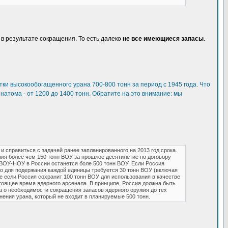
я в результате сокращения. То есть далеко
не все имеющиеся запасы
.
ки высокообогащенного урана 700-800 тонн за период с 1945 года. Что
атома - от 1200 до 1400 тонн. Обратите на это внимание: мы
 справиться с задачей ранее запланированного на 2013 год срока.
ия более чем 150 тонн ВОУ за прошлое десятилетие по договору
 ВОУ-НОУ в России останется боле 500 тонн ВОУ. Если Россия
то для подержания каждой единицы требуется 30 тонн ВОУ (включая
аже если Россия сохранит 100 тонн ВОУ для использования в качестве
тоящее время ядерного арсенала. В принципе, Россия должна быть
ла о необходимости сокращения запасов ядерного оружия до тех
ения урана, который не входит в планируемые 500 тонн.