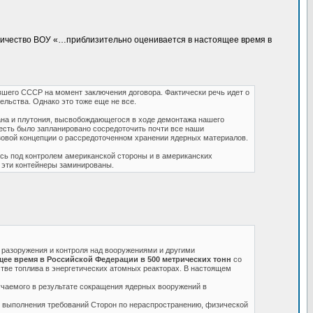
количество ВОУ «…приблизительно оценивается в настоящее время в
вшего СССР на момент заключения договора. Фактически речь идет о
льства. Однако это тоже еще не все.
на и плутония, высвобождающегося в ходе демонтажа нашего
 есть было запланировано сосредоточить почти все наши
азовой концепции о рассредоточенном хранении ядерных материалов.
ось под контролем американской стороны и в американских
 эти контейнеры заминированы.
 разоружения и контроля над вооружениями и другими
щее время в Российской Федерации в 500 метрических тонн
со
стве топлива в энергетических атомных реакторах. В настоящем
лучаемого в результате сокращения ядерных вооружений в
х выполнения требований Сторон по нераспространению, физической