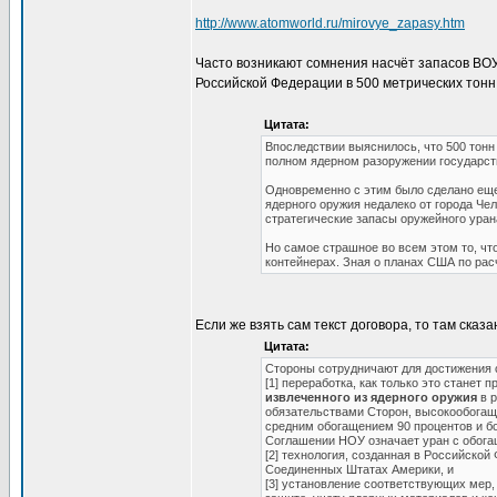
http://www.atomworld.ru/mirovye_zapasy.htm
Часто возникают сомнения насчёт запасов ВОУ
Российской Федерации в 500 метрических тон
Цитата:
Впоследствии выяснилось, что 500 тонн
полном ядерном разоружении государств
Одновременно с этим было сделано еще
ядерного оружия недалеко от города Че
стратегические запасы оружейного уран
Но самое страшное во всем этом то, чт
контейнерах. Зная о планах США по рас
Если же взять сам текст договора, то там сказа
Цитата:
Стороны сотрудничают для достижения 
[1] переработка, как только это станет 
извлеченного из ядерного оружия
в р
обязательствами Сторон, высокообогащ
средним обогащением 90 процентов и бо
Соглашении НОУ означает уран с обогащ
[2] технология, созданная в Российско
Соединенных Штатах Америки, и
[3] установление соответствующих мер