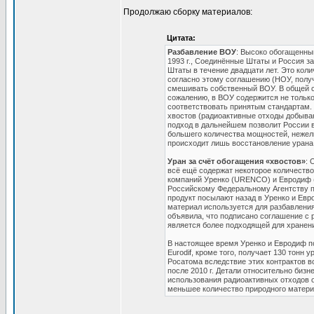
Продолжаю сборку материалов:
Цитата:
Разбавление ВОУ
: Высоко обогащенны
1993 г., Соединённые Штаты и Россия з
Штаты в течение двадцати лет. Это кол
согласно этому соглашению (НОУ, получ
смешивать собственный ВОУ. В общей сл
сожалению, в ВОУ содержится не только
соответствовать принятым стандартам.
хвостов (радиоактивные отходы добыва
подход в дальнейшем позволит России в
большего количества мощностей, нежели
происходит лишь восстановление урана
Уран за счёт обогащения «хвостов»
: 
всё ещё содержат некоторое количество
компаний Уренко (URENCO) и Евродиф (E
Российскому Федеральному Агентству по
продукт посылают назад в Уренко и Евро
материал используется для разбавления 
объявила, что подписано соглашение с 
является более подходящей для хранения
В настоящее время Уренко и Евродиф по
Eurodif, кроме того, получает 130 тонн 
Росатома вследствие этих контрактов в
после 2010 г. Детали относительно бизн
использования радиоактивных отходов о
меньшее количество природного матери