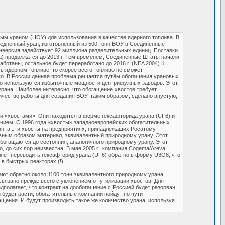
ым ураном (НОУ) для использования в качестве ядерного топлива. В
еднённый уран, изготовленный из 500 тонн ВОУ в Соединённые
онверсия задействует 92 миллиона разделительных единиц. Поставки
а) продолжатся до 2013 г. Тем временем, Соединённые Штаты начали
отаны, остальное будет переработано до 2016 г. (NEA 2004) К
в ядерном топливе, то скорее всего топливо не сможет
ко. В России данная проблема решается путём обогащения урановых
го используются избыточные мощности центрифужных заводов. Этот
рана. Наиболее интересно, что обогащение хвостов требует
чество работы для создания ВОУ, таким образом, сделано впустую;
и «хвостами». Они находятся в форме гексафторида урана (UF6) и
нием. С 1996 года «хвосты» западноевропейских обогатительных
н, а эти хвосты на предприятиях, принадлежащих Росатому -
авным образом материал, эквивалентный природному урану. Этот
обогащаются до состояния, аналогичного природному урану. Этот
 до сих пор неизвестна. В мае 2005 г., компания Cogema/Areva
яет переводить гексафторид урана (UF6) обратно в форму U3O8, что
в быстрых реакторах (!).
ют обратно около 1100 тонн эквивалентного природному урана.
 связано прежде всего с уклонением от утилизации хвостов. Для
полагает, что контракт на дообогащение с Россией будет разорван
н будет расти, обогатительные компании пойдут по пути
щения. И будут производить такое же количество урана, используя