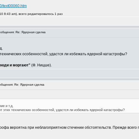
00/text00060.htm
0 8:43 am), всего редактировалось 1 раз
общения: Re: Ядерная сделка
д.
х технических особенностей, удастся ли избежать ядерной катастрофы?
 люди и моргают"
(Ф. Ницше).
бщения: Re: Ядерная сделка
е и т.д.
от этих технических особенностей, удастся ли избежать ядерной катастрофы?
трофа вероятна при неблагоприятном стечении обстоятельств. Прежде всего