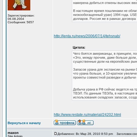
намерена добиться отмены высоких ввоз
В настоящее время пошлинами не облаг
низкообогащенный уран) 1994 года. US
Зарегистрирован:
долларов. Россия же в рамках договора
06.08.2004
Сообщения: 5657
http://lenta.ru/news/2006/07/14/tehsnab/
Цитата:
Чего боятся американцы, в принципе, п
«Это, между прочим, даже больше доли,
существенные доли на европейских рынк
Запасов урана для экспансии на рынки С
что урана больше, и 10-кратное увеличе
проекты совместной разведки и добычи 
Добыча урана в РФ сейчас ведется на т
ТВЭЛ. По данным ТВЭЛа, в настоящее вр
использования складских запасов, созда
http://www.restate.ru/material/24202.html
Вернуться к началу
maxon
Добавлено: Вс Мар 28, 2010 8:53 pm
Заголовок соо
Site Admin