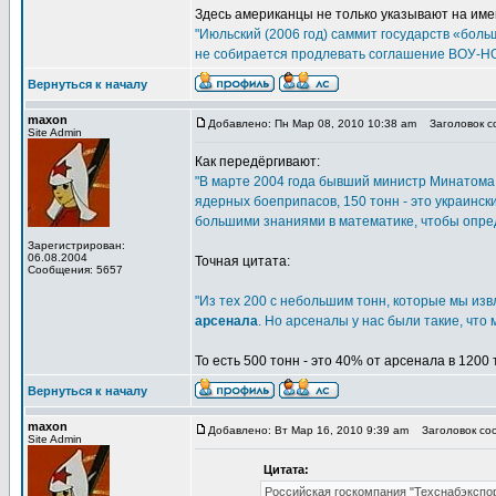
Здесь американцы не только указывают на име
"Июльский (2006 год) саммит государств «бол
не собирается продлевать соглашение ВОУ-НОУ
Вернуться к началу
maxon
Добавлено: Пн Мар 08, 2010 10:38 am
Заголовок со
Site Admin
Как передёргивают:
"В марте 2004 года бывший министр Минатома В.
ядерных боеприпасов, 150 тонн - это украински
большими знаниями в математике, чтобы опред
Зарегистрирован:
06.08.2004
Точная цитата:
Сообщения: 5657
"Из тех 200 с небольшим тонн, которые мы изв
арсенала
. Но арсеналы у нас были такие, что
То есть 500 тонн - это 40% от арсенала в 1200 
Вернуться к началу
maxon
Добавлено: Вт Мар 16, 2010 9:39 am
Заголовок соо
Site Admin
Цитата:
Российская госкомпания "Техснабэкспор