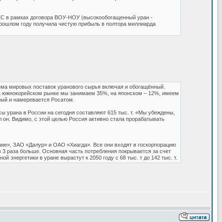
SEC в рамках договора ВОУ-НОУ (высокообогащенный уран -
прошлом году получила чистую прибыль в полтора миллиарда
ёма мировых поставок уранового сырья включая и обогащённый.
на южнокорейском рынке мы занимаем 35%, на японском – 12%, имеем
рый и намеревается Росатом.
сы урана в России на сегодня составляют 615 тыс. т. «Мы убеждены,
л он. Видимо, с этой целью Россия активно стала прорабатывать
ие», ЗАО «Далур» и ОАО «Хиагда». Все они входят в госкорпорацию
в 3 раза больше. Основная часть потребления покрывается за счет
энергетики в уране вырастут к 2050 году с 68 тыс. т до 142 тыс. т.