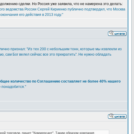
должению сделки. Но Россия уже заявила, что не намерена это делать:
ого ведомства России Сергей Кириенко публично подтвердил, что Москва
ончания его действия в 2013 году."
блично признал: "Из тех 200 с небольшим тонн, которые мы извлекли из
ю, сам Бог велел сейчас все это прекратить". Не нужно обладать
общее количество по Соглашению составляет не более 40% нашего
е понадобится."
ной торговли, пишет "Коммерсант". Таким образом компания