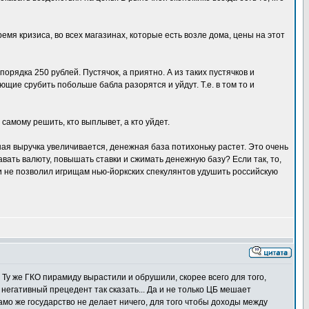
мя кризиса, во всех магазинах, которые есть возле дома, цены на этот
орядка 250 рублей. Пустячок, а приятно. А из таких пустячков и
ие срубить побольше бабла разорятся и уйдут. Т.е. в том то и
самому решить, кто выплывет, а кто уйдет.
ная выручка увеличивается, денежная база потихоньку растет. Это очень
вать валюту, повышать ставки и сжимать денежную базу? Если так, то,
 и не позволил игрищам нью-йоркских спекулянтов удушить российскую
Ту же ГКО пирамиду вырастили и обрушили, скорее всего для того,
негативный прецедент так сказать... Да и не только ЦБ мешает
амо же государство не делает ничего, для того чтобы доходы между