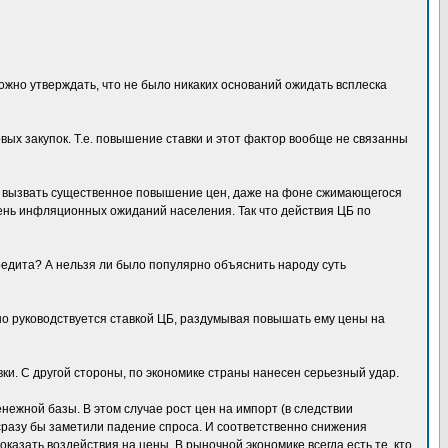
можно утверждать, что не было никаких оснований ожидать всплеска
вых закупок. Т.е. повышение ставки и этот фактор вообще не связанны
ет вызвать существенное повышение цен, даже на фоне сжимающегося
ень инфляционных ожиданий населения. Так что действия ЦБ по
редита? А нельзя ли было популярно объяснить народу суть
зно руководствуется ставкой ЦБ, раздумывая повышать ему цены на
ки. С другой стороны, по экономике страны нанесен серьезный удар.
нежной базы. В этом случае рост цен на импорт (в следствии
сразу бы заметили падение спроса. И соответственно снижения
азать воздействия на цены. В рыночной экономике всегда есть те, кто