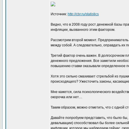
Источник:
http://cbr.ru/statistics
Видно, что в 2008 году рост денежной базы пр
инфляции, вызванного этим фактором.
Рассмотрим второй момент. Предприниматель не
между собой. А следовательно, оправдать их 
Третий фактор очень важен. В долгосрочном 
денежного предложения. Все заметили необос
повышению ставки оказывали определенное пси
Хотя это сильно смахивает стрельбой из пушк
происходящего? Ужесточить законы, касающие
Мне кажется, сила психологического воздейств
окорочка или нет…
Таким образом, можно отметить, что с одной 
Давайте попробуем представить, что было бы, 
девальвации) способствовал бы более сильной
инфляции, которое мы наблюдаем сейчас, скоре