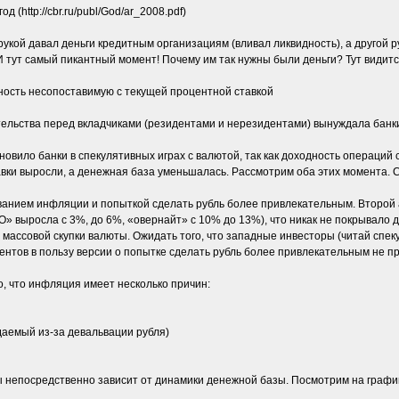
 (http://cbr.ru/publ/God/ar_2008.pdf)
рукой давал деньги кредитным организациям (вливал ликвидность), а другой
 И тут самый пикантный момент! Почему им так нужны были деньги? Тут видит
ность несопоставимую с текущей процентной ставкой
ельства перед вкладчиками (резидентами и нерезидентами) вынуждала банки
новило банки в спекулятивных играх с валютой, так как доходность операций
ставки выросли, а денежная база уменьшалась. Рассмотрим оба этих момента. 
анием инфляции и попыткой сделать рубль более привлекательным. Второй
» выросла с 3%, до 6%, «овернайт» с 10% до 13%), что никак не покрывало 
т массовой скупки валюты. Ожидать того, что западные инвесторы (читай сп
ментов в пользу версии о попытке сделать рубль более привлекательным не п
, что инфляция имеет несколько причин:
даемый из-за девальвации рубля)
ы непосредственно зависит от динамики денежной базы. Посмотрим на графи