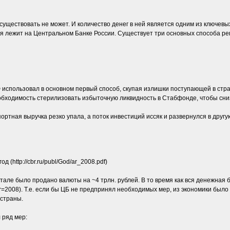
г существовать не может. И количество денег в ней является одним из ключевы
я лежит на Центральном Банке России. Существует три основных способа ре
 использовал в основном первый способ, скупая излишки поступающей в стран
еобходимость стерилизовать избыточную ликвидность в Стабфонде, чтобы сн
ртная выручка резко упала, а поток инвестиций иссяк и развернулся в другую
 (http://cbr.ru/publ/God/ar_2008.pdf)
ртале было продано валюты на ~4 трлн. рублей. В то время как вся денежная 
.asp?Year=2008). Т.е. если бы ЦБ не предпринял необходимых мер, из экономики 
страны.
 ряд мер: