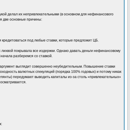
 рукой делал их непривлекательными (в основном для нефинансового
ся две основные причины:
 кредитоваться под любые ставки, которые предложит ЦБ.
 с лихвой покрывала все издержки. Однако давать деньги нефинансовому
Сначала разберемся со ставкой.
 аргумент выглядит совершенно неубедительным. Повышение ставки
доходность валютных спекуляций (порядка 100% годовых) и потому никак
екулянты) передумают выводить капиталы из-за столь «привлекательных»
росматривается.
к: