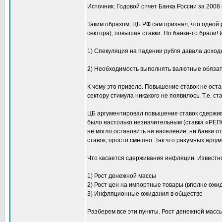
Источник: Годовой отчет Банка России за 2008 год
Таким образом, ЦБ РФ сам признал, что одной 
сектора), повышая ставки. Но банки-то брали!
1) Спекуляция на падении рубля давала доход
2) Необходимость выполнять валютные обязат
К чему это привело. Повышение ставок не оста
сектору стимула никакого не появилось. Т.е. 
ЦБ аргументировал повышение ставок сдержив
было настолько незначительным (ставка «РЕПО
не могло остановить ни население, ни банки о
ставок, просто смешно. Так что разумных аргу
Что касается сдерживания инфляции. Известно
1) Рост денежной массы
2) Рост цен на импортные товары (вполне ожи
3) Инфляционные ожидания в обществе
Разберем все эти пункты. Рост денежной масс