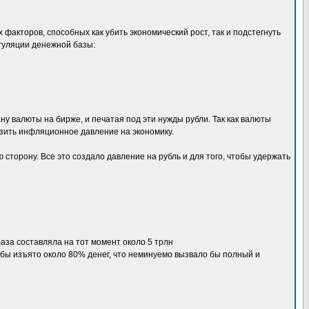
х факторов, способных как убить экономический рост, так и подстегнуть
гуляции денежной базы:
у валюты на бирже, и печатая под эти нужды рубли. Так как валюты
изить инфляционное давление на экономику.
 сторону. Все это создало давление на рубль и для того, чтобы удержать
база составляла на тот момент около 5 трлн
было бы изъято около 80% денег, что неминуемо вызвало бы полный и