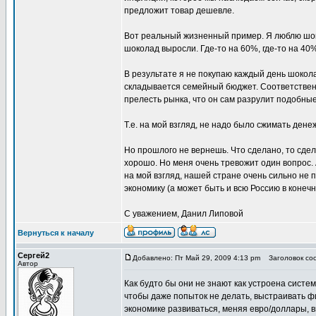
предложит товар дешевле.
Вот реальный жизненный пример. Я люблю шокол
шоколад выросли. Где-то на 60%, где-то на 40
В результате я не покупаю каждый день шоколад
складывается семейный бюджет. Соответственн
прелесть рынка, что он сам разрулит подобны
Т.е. на мой взгляд, не надо было сжимать дене
Но прошлого не вернешь. Что сделано, то сдел
хорошо. Но меня очень тревожит один вопрос. 
на мой взгляд, нашей стране очень сильно не 
экономику (а может быть и всю Россию в конечн
С уважением, Данил Липовой
Вернуться к началу
Сергей2
Добавлено: Пт Май 29, 2009 4:13 pm
Заголовок соо
Автор
Как будто бы они не знают как устроена систем
чтобы даже попыток не делать, выстраивать фи
экономике развиваться, меняя евро/доллары, в