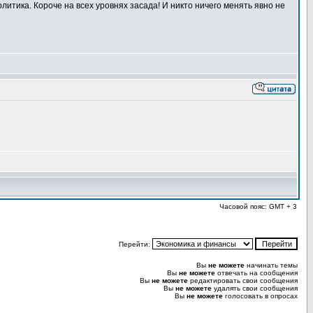
литика. Короче на всех уровнях засада! И никто ничего менять явно не
Часовой пояс: GMT + 3
Перейти:
Вы
не можете
начинать темы
Вы
не можете
отвечать на сообщения
Вы
не можете
редактировать свои сообщения
Вы
не можете
удалять свои сообщения
Вы
не можете
голосовать в опросах