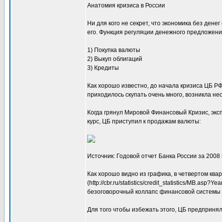
Анатомия кризиса в России
Ни для кого не секрет, что экономика без дене
его. Функция регуляции денежного предложени
1) Покупка валюты
2) Выкуп облигаций
3) Кредиты
Как хорошо известно, до начала кризиса ЦБ РФ
приходилось скупать очень много, возникла н
Когда грянул Мировой Финансовый Кризис, экспо
курс, ЦБ приступил к продажам валюты:
Источник: Годовой отчет Банка России за 2008 год
Как хорошо видно из графика, в четвертом ква
(http://cbr.ru/statistics/credit_statistics/MB
безоговорочный коллапс финансовой системы 
Для того чтобы избежать этого, ЦБ предпринял