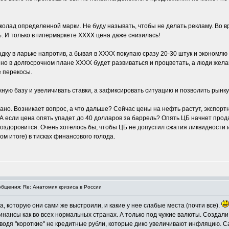
ад определенной марки. Не буду называть, чтобы не делать рекламу. Во вре
%. И только в гипермаркете ХХХХ цена даже снизилась!
ку в ларьке напротив, а бывая в ХХХХ покупаю сразу 20-30 штук и экономлю п
о в долгосрочном плане ХХХХ будет развиваться и процветать, а люди желающ
е перекосы.
жную базу и увеличивать ставки, а зафиксировать ситуацию и позволить рынку 
ано. Возникает вопрос, а что дальше? Сейчас цены на нефть растут, экспорт
А если цена опять упадет до 40 долларов за баррель? Опять ЦБ начнет прода
поздоровится. Очень хотелось бы, чтобы ЦБ не допустил сжатия ликвидности
ом итоге) в тисках финансового голода.
бщения: Re: Анатомия кризиса в России
а, которую они сами же выстроили, и какие у нее слабые места (почти все).
нансы как во всех нормальных странах. А только под чужие валюты. Создали 
водя "короткие" не кредитные рубли, которые дико увеличивают инфляцию. С