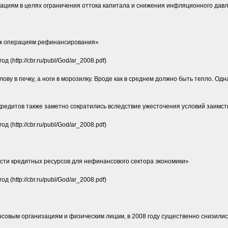
ациям в целях ограничения оттока капитала и снижения инфляционного дав
 к операциям рефинансирования»
 (http://cbr.ru/publ/God/ar_2008.pdf)
ву в печку, а ноги в морозилку. Вроде как в среднем должно быть тепло. Одн
редитов также заметно сократились вследствие ужесточения условий заимст
 (http://cbr.ru/publ/God/ar_2008.pdf)
ти кредитных ресурсов для нефинансового сектора экономики»
 (http://cbr.ru/publ/God/ar_2008.pdf)
совым организациям и физическим лицам, в 2008 году существенно снизили