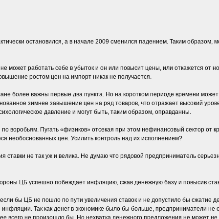
актически остановился, а в начале 2009 сменился падением. Таким образом, 
 может работать себе в убыток и он или повысит цены, или откажется от но
повышение ростом цен на импорт никак не получается.
плане более важны первые два пункта. Но на коротком периоде времени мож
нованное зимнее завышение цен на ряд товаров, что отражает высокий уров
хологическое давление и могут быть, таким образом, оправданны.
и по воробьям. Пугать «физиков» отсекая при этом нефинансовый сектор от к
ся необоснованных цен. Усилить контроль над их исполнением?
ия ставки не так уж и велика. Не думаю что рядовой предприниматель серье
стороны ЦБ успешно побеждает инфляцию, сжав денежную базу и повысив став
если бы ЦБ не пошло по пути увеличения ставок и не допустило бы сжатие де
 инфляции. Так как денег в экономике было бы больше, предприниматели не 
е всего не произошло бы. Но нехватка денежного предложения не может не ок