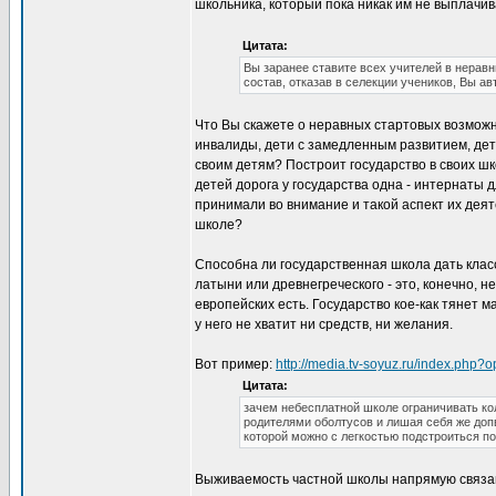
школьника, который пока никак им не выплачив
Цитата:
Вы заранее ставите всех учителей в неравн
состав, отказав в селекции учеников, Вы а
Что Вы скажете о неравных стартовых возможн
инвалиды, дети с замедленным развитием, де
своим детям? Построит государство в своих ш
детей дорога у государства одна - интернаты 
принимали во внимание и такой аспект их деят
школе?
Способна ли государственная школа дать клас
латыни или древнегреческого - это, конечно, н
европейских есть. Государство кое-как тянет
у него не хватит ни средств, ни желания.
Вот пример:
http://media.tv-soyuz.ru/index.ph
Цитата:
зачем небесплатной школе ограничивать ко
родителями оболтусов и лишая себя же доп
которой можно с легкостью подстроиться по
Выживаемость частной школы напрямую связана 