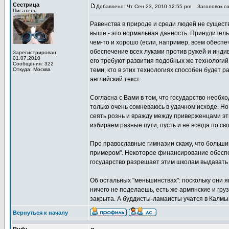
Сестрица
Добавлено: Чт Сен 23, 2010 12:55 pm
Заголовок со
Писатель
Равенства в природе и среди людей не существу
выше - это нормальная данность. Принудитель
чем-то и хорошо (если, например, всем обеспеч
обеспечение всех луками против ружей и инди
Зарегистрирован:
01.07.2010
его требуют развития подобных же технологий
Сообщения: 322
Откуда: Москва
теми, кто в этих технологиях способен будет 
английский текст.
Согласна с Вами в том, что государство необ
только очень сомневаюсь в удачном исходе. Но 
сеять рознь и вражду между приверженцами этих
избираем разные пути, пусть и не всегда по св
Про православные гимназии скажу, что больши
примером". Некоторое финансирование обеспеч
государство разрешает этим школам выдавать 
Об остальных "меньшинствах": поскольку они я
ничего не поделаешь, есть же армянские и гру
закрыта. А буддисты-ламаисты учатся в Калмы
Вернуться к началу