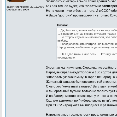
"позволить с материальной точки зрения" - э
Как раз точнее будет, что "
власть не заинтере
Зарегистрирован: 29.11.2009
Сообщения: 1929
Нет в жизни ничего бесплатного. И в СССР об
А Ваше "достоин" противоречит не только Конс
Цитата:
... Да, Россия сделала выбор в сторону либ
... В первом случае страна опускает "желез
... Во втором случае мы понимаем, что в
выбору.
... народ обеспечить контроль не в состояни
Народ хочет, чтобы власть делала ему хоро
... ГКЧП дал такой шанс всем... Нет ни у к
последовало.
Злостная манипуляция. Смешивание зелёного и
Народ выбирал между "колбасы 100 сортов для в
"Либеральную экономику" выбрал не народ , а к
Железный занавес был опущен с той стороны, 
С чего это "железный занавес" Вы ставите не
А либеральный путь не только не гарантирует о
И на Западе многие, желающие учиться, а не 
Сколько движемся по "либеральному пути", тол
При СССР народ хотя бы плодился и размнож
Народ не имеет возможности предложенные ср