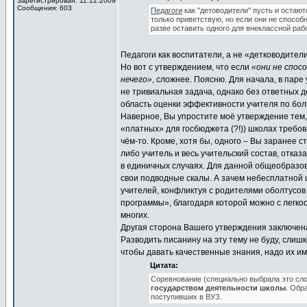
Зарегистрирован: 11.12.2009
Сообщения: 603
Педагоги
как "детоводители" пусть и остают
только приветствую, но если они не спосо
разве оставить одного для внеклассной раб
Педагоги как воспитатели, а не «детководител
Но вот с утверждением, что если
«они не спос
нечего»
, сложнее. Поясню. Для начала, в пар
не тривиальная задача, однако без ответных д
область оценки эффективности учителя по бо
Наверное, Вы упростите моё утверждение тем, 
«платных» для госбюджета (?!)) школах требов
чём-то. Кроме, хотя бы, одного – Вы заранее 
либо учитель и весь учительский состав, отка
в единичных случаях. Для данной общеобразо
свои подводные скалы. А зачем небесплатной 
учителей, конфликтуя с родителями оболтусов
программы», благодаря которой можно с легкос
многих.
Другая сторона Вашего утверждения заключена
Разводить писанину на эту тему не буду, слиш
чтобы давать качественные знания, надо их имет
Цитата:
Соревнование (специально выбрала это слов
государством деятельности школы
. Обр
поступивших в ВУЗ.