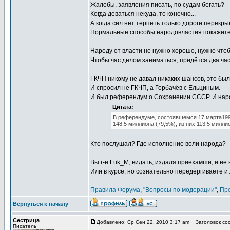
Жалобы, заявления писать, по судам бегать?
Когда деваться некуда, то конечно...
А когда сил нет терпеть только дороги перекры
Нормальные способы народовластия покажите,
Народу от власти не нужно хорошо, нужно что
Чтобы час делом заниматься, придётся два час
ГКЧП никому не давал никаких шансов, это б
И спросил не ГКЧП, а Горбачёв с Ельциным.
И был референдум о Сохранении СССР. И наро
Цитата:
В референдуме, состоявшемся 17 марта199
148,5 миллиона (79,5%); из них 113,5 милл
Кто послушал? Где исполнение воли народа?
Вы г-н Luk_M, видать, издаля приехамши, и не в
Или в курсе, но сознательно передёргиваете и
_________________
Правила Форума
,
"Вопросы по модерации"
,
Пр
Вернуться к началу
Сестрица
Добавлено: Ср Сен 22, 2010 3:17 am
Заголовок соо
Писатель