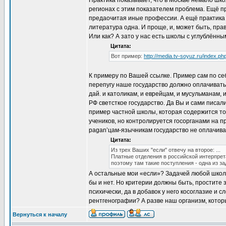
Практика показывает, что в Москве немало шко
регионах с этим показателем проблема. Ещё пр
предаочитая иные профессии. А ещё практика п
литература одна. И проще, и, может быть, пр
Или как? А зато у нас есть школы с углублённы
Цитата:
Вот пример:
http://media.tv-soyuz.ru/index.
К примеру по Вашей ссылке. Пример сам по себе
перепугу наше государство должно оплачиват
дай. и католикам, и еврейцам, и мусульманам
РФ светсткое государство. Да Вы и сами писал
пример частной школы, которая содержится то
учеников, но контролируется госорганами на 
pagan’цам-язычникам государство не оплачива
Цитата:
Из трех Ваших "если" отвечу на второе: ...
Платные отделения в российской интерпрет
поэтому там такие поступления - одна из з
А остальные мои «если»? Задачей любой школ
бы и нет. Но критерии должны быть, простите 
психически, да в добавок у него косоглазие и
рентгенографии? А разве наш организм, который
Вернуться к началу