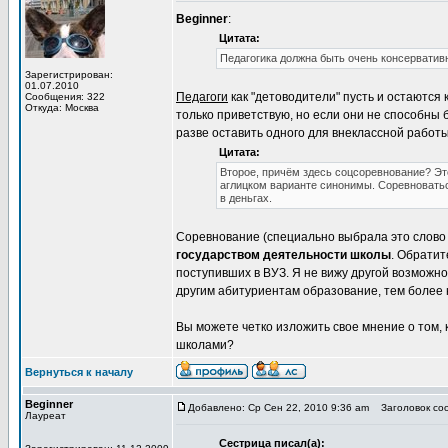
Beginner
:
Цитата:
Педагогика должна быть очень консервати
Зарегистрирован:
01.07.2010
Педагоги
как "детоводители" пусть и остаются 
Сообщения: 322
Откуда: Москва
только приветствую, но если они не способны
разве оставить одного для внеклассной работы
Цитата:
Второе, причём здесь соцсоревнование? Это
аглицком варианте синонимы. Соревноватьс
в деньгах.
Соревнование (специально выбрала это слово д
государством деятельности школы
. Обратит
поступивших в ВУЗ. Я не вижу другой возможн
другим абитуриентам образование, тем более н
Вы можете четко изложить свое мнение о том,
школами?
Вернуться к началу
Beginner
Добавлено: Ср Сен 22, 2010 9:36 am
Заголовок соо
Лауреат
Сестрица писал(а):