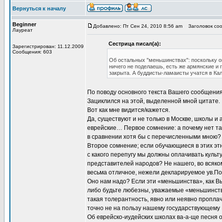
Вернуться к началу
Beginner
Добавлено: Пт Сен 24, 2010 8:56 am
Заголовок соо
Лауреат
Сестрица писал(а):
Зарегистрирован: 11.12.2009
Сообщения: 603
Об остальных "меньшинствах": поскольку о
ничего не поделаешь, есть же армянские и 
закрыта. А буддисты-ламаисты учатся в Ка
По поводу основного текста Вашего сообщения,
Зациклился на этой, выделенной мной цитате.
Вот как мне видится/кажется.
Да, существуют и не только в Москве, школы 
еврейские… Первое сомнение: а почему нет та
в сравнении хотя бы с перечисленными мною? 
Второе сомнение; если обучающиеся в этих этн
с какого перепугу мы должны оплачивать культ
представителей народов? Не нашего, во всяко
весьма отличное, нежели декларируемое ув.По
Оно нам надо? Если эти «меньшинства», как Вы
либо будьте любезны, уважаемые «меньшинства
такая толерантность, явно или неявно пропла
точно не на пользу нашему государствующему 
Об еврейско-иудейских школах ва-а-ще песня о