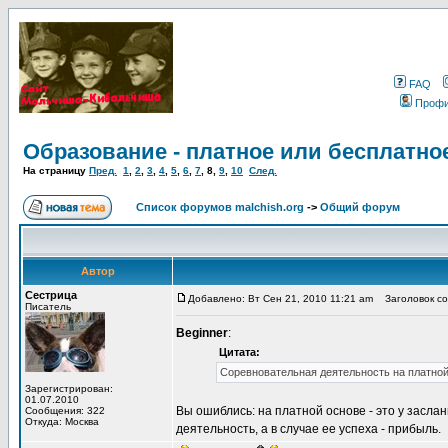
FAQ
Проф
Образование - платное или бесплатно
На страницу
Пред.
1
,
2
,
3
,
4
,
5
,
6
,
7
,
8
,
9
,
10
След.
Список форумов malchish.org
->
Общий форум
Автор
Сестрица
Добавлено: Вт Сен 21, 2010 11:21 am
Заголовок соо
Писатель
Beginner
:
Цитата:
Соревновательная деятельность на платной
Зарегистрирован:
01.07.2010
Вы ошиблись: на платной основе - это у заслан
Сообщения: 322
Откуда: Москва
деятельность, а в случае ее успеха - прибыль.