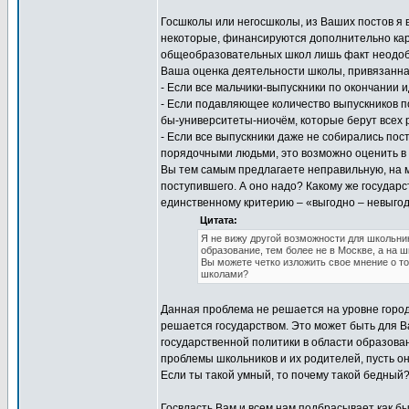
Госшколы или негосшколы, из Ваших постов я в
некоторые, финансируются дополнительно кар
общеобразовательных школ лишь факт неодобр
Ваша оценка деятельности школы, привязанная
- Если все мальчики-выпускники по окончании ид
- Если подавляющее количество выпускников п
бы-университеты-ниочём, которые берут всех 
- Если все выпускники даже не собирались пос
порядочными людьми, это возможно оценить в
Вы тем самым предлагаете неправильную, на м
поступившего. А оно надо? Какому же государс
единственному критерию – «выгодно – невыго
Цитата:
Я не вижу другой возможности для школьни
образование, тем более не в Москве, а на 
Вы можете четко изложить свое мнение о т
школами?
Данная проблема не решается на уровне город
решается государством. Это может быть для Ва
государственной политики в области образован
проблемы школьников и их родителей, пусть он
Если ты такой умный, то почему такой бедный?
Госвласть Вам и всем нам подбрасывает как бы