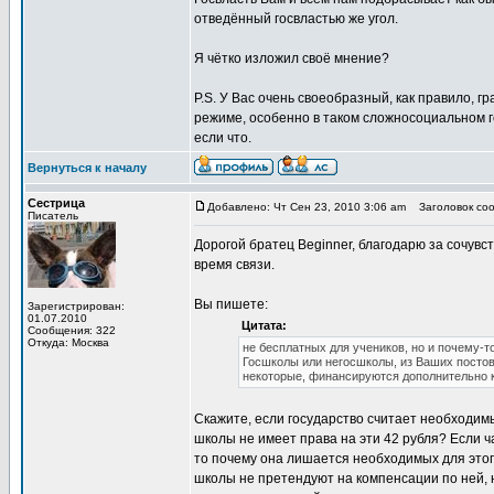
отведённый госвластью же угол.
Я чётко изложил своё мнение?
P.S. У Вас очень своеобразный, как правило, г
режиме, особенно в таком сложносоциальном го
если что.
Вернуться к началу
Сестрица
Добавлено: Чт Сен 23, 2010 3:06 am
Заголовок соо
Писатель
Дорогой братец Beginner, благодарю за сочувст
время связи.
Вы пишете:
Зарегистрирован:
01.07.2010
Цитата:
Сообщения: 322
Откуда: Москва
не бесплатных для учеников, но и почему-то
Госшколы или негосшколы, из Ваших постов 
некоторые, финансируются дополнительно 
Скажите, если государство считает необходим
школы не имеет права на эти 42 рубля? Если 
то почему она лишается необходимых для этог
школы не претендуют на компенсации по ней,