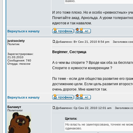
важно.
И это тоже плохо. Но и особо «ревностных» у
Почитайте акад. Арнольда. А уроки толерантн
идиотов и так навалом.
Вернуться к началу
justsociety
Добавлено: Вт Сен 21, 2010 8:54 pm
Заголовок соо
Политик
Beginner
,
Сестрица
Зарегистрирован:
21.03.2010
Сообщения: 740
А о чем вы спорите ? Вроде как оба за беспла
Откуда: moscow
Спорите о нужности конкуренции ?
По теме - если для общества развитие его гра
достижению цели. Если цель развития второст
очень дорогое. Мне кажется так.
Вернуться к началу
Баламут
Добавлено: Ср Сен 22, 2010 12:01 am
Заголовок со
Политолог
Цитата:
Но власть не заинтерсована, точнее не мож
одинаково.