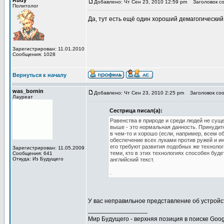
Rudy
Добавлено: Чт Сен 23, 2010 12:59 pm
Заголовок со
Политолог
Да, тут есть ещё один хороший демагогический
Зарегистрирован: 11.01.2010
Сообщения: 1028
Вернуться к началу
was_bornin
Добавлено: Чт Сен 23, 2010 2:25 pm
Заголовок соо
Лауреат
Сестрица писал(а):
Равенства в природе и среди людей не сущес
выше - это нормальная данность. Принудит
в чем-то и хорошо (если, например, всем о
обеспечение всех луками против ружей и и
его требуют развития подобных же технолог
Зарегистрирован: 11.05.2009
теми, кто в этих технологиях способен буд
Сообщения: 641
Откуда: Из Будущего
английский текст.
.
У вас неправильное представление об устройст
_________________
Мир Будущего - верхняя позиция в поиске Goog