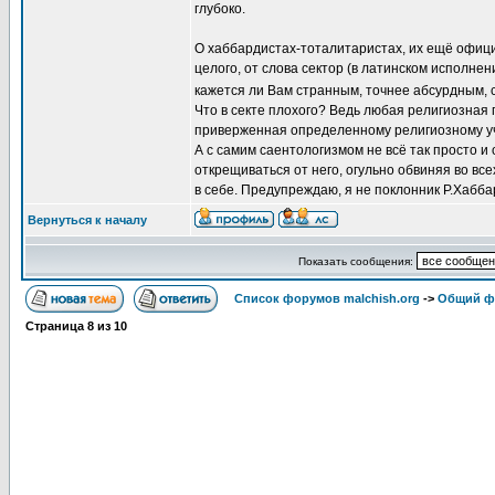
глубоко.
О хаббардистах-тоталитаристах, их ещё офици
целого, от слова сектор (в латинском исполнен
кажется ли Вам странным, точнее абсурдным, с
Что в секте плохого? Ведь любая религиозная 
приверженная определенному религиозному уч
А с самим саентологизмом не всё так просто и
открещиваться от него, огульно обвиняя во все
в себе. Предупреждаю, я не поклонник Р.Хабба
Вернуться к началу
Показать сообщения:
Список форумов malchish.org
->
Общий ф
Страница
8
из
10