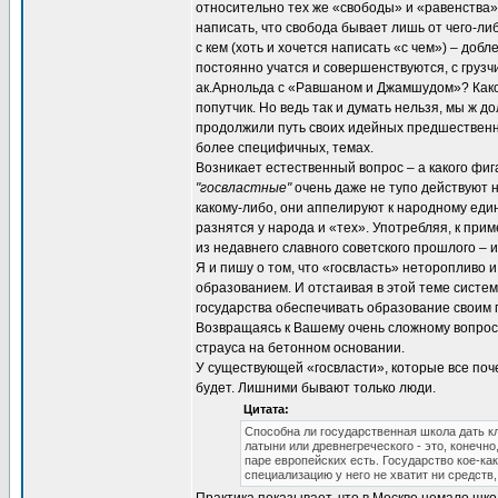
относительно тех же «свободы» и «равенства» 
написать, что свобода бывает лишь от чего-либ
с кем (хоть и хочется написать «с чем») – до
постоянно учатся и совершенствуются, с груз
ак.Арнольда с «Равшаном и Джамшудом»? Како
попутчик. Но ведь так и думать нельзя, мы ж 
продолжили путь своих идейных предшественник
более специфичных, темах.
Возникает естественный вопрос – а какого фига
"госвластные"
очень даже не тупо действуют н
какому-либо, они аппелируют к народному един
разнятся у народа и «тех». Употребляя, к при
из недавнего славного советского прошлого – и
Я и пишу о том, что «госвласть» неторопливо и
образованием. И отстаивая в этой теме систем
государства обеспечивать образование своим 
Возвращаясь к Вашему очень сложному вопросу 
страуса на бетонном основании.
У существующей «госвласти», которые все поче
будет. Лишними бывают только люди.
Цитата:
Способна ли государственная школа дать к
латыни или древнегреческого - это, конечно
паре европейских есть. Государство кое-ка
специализацию у него не хватит ни средств,