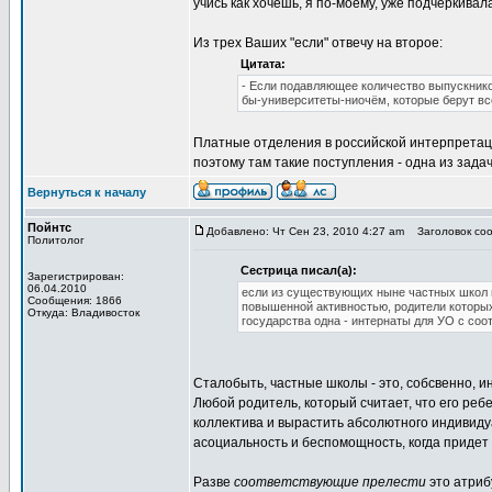
учись как хочешь, я по-моему, уже подчеркивала
Из трех Ваших "если" отвечу на второе:
Цитата:
- Если подавляющее количество выпускнико
бы-университеты-ниочём, которые берут вс
Платные отделения в российской интерпретаци
поэтому там такие поступления - одна из зада
Вернуться к началу
Пойнтс
Добавлено: Чт Сен 23, 2010 4:27 am
Заголовок соо
Политолог
Сестрица писал(а):
Зарегистрирован:
06.04.2010
если из существующих ныне частных школ в
Сообщения: 1866
повышенной активностью, родители которых
Откуда: Владивосток
государства одна - интернаты для УО с со
Сталобыть, частные школы - это, собсвенно, ин
Любой родитель, который считает, что его реб
коллектива и вырастить абсолютного индивиду
асоциальность и беспомощность, когда приде
Разве
соответствующие прелести
это атриб