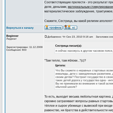
Соответствующие прелести - это результат пр
деле, деньгами,
материальным стимулированием
материалистическое заблуждение, трактуемое,
Скажите, Сестрица, вы какой религии апологет
Вернуться к началу
Beginner
Добавлено: Чт Сен 23, 2010 9:16 am
Заголовок соо
Лауреат
Сестрица писал(а):
Зарегистрирован: 11.12.2009
Сообщения: 603
я сейчас нахожусь в другом часовом поясе,
"Там тепло, там яблоки..."(с)?
Цитата:
Что Вы скажете о неравных стартовых возм
инвалиды, дети с замедленным развитием, 
своим детям? Построит государство в свои
таких детей дорога у государства одна - и
Вы не принимали во внимание и такой аспек
обычной школе?
То есть, выходит весьма любопытная картина. 
скромно затрагивает вопросы равных стартовых
тёплое и сырое убежище с вывеской при входе 
равенство, ни братства в действительности ни