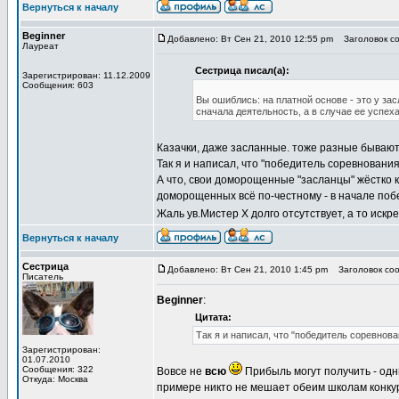
Вернуться к началу
Beginner
Добавлено: Вт Сен 21, 2010 12:55 pm
Заголовок со
Лауреат
Сестрица писал(а):
Зарегистрирован: 11.12.2009
Сообщения: 603
Вы ошиблись: на платной основе - это у зас
сначала деятельность, а в случае ее успеха
Казачки, даже засланные. тоже разные бываю
Так я и написал, что "победитель соревнования 
А что, свои доморощенные "засланцы" жёстко к
доморощенных всё по-честному - в начале побед
Жаль ув.Мистер Х долго отсутствует, а то иск
Вернуться к началу
Сестрица
Добавлено: Вт Сен 21, 2010 1:45 pm
Заголовок соо
Писатель
Beginner
:
Цитата:
Так я и написал, что "победитель соревнова
Зарегистрирован:
01.07.2010
Сообщения: 322
Вовсе не
всю
Прибыль могут получить - одн
Откуда: Москва
примере никто не мешает обеим школам конкур