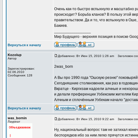
Очень как-то быстро вспыхнуло и масштабно ра
происходит? Борьба кланов? В пользу этой ве
правительством. Да и то, что вспыхнуло в Оше
Бакиев.
_________________
Мир Будущего - верхняя позиция в поиске Goog
Вернуться к началу
Kozolup
Добавлено: Вт Июн 15, 2010 1:26 am
Заголовок соо
Автор
2was_born
Зарегистрирован:
02.06.2010
Сообщения: 128
А Вы про 1990 года "Ошскую резню" поковыряйт
Сегодняшние столкновения, как раз в годовщин
Вкратце - Киргизам надоели алчные и нехорош
и делали преференции Узбекским жителям Кирг
Алчным и сплочённым Узбекам начало "достават
Вернуться к началу
was_bornin
Добавлено: Вт Июн 15, 2010 9:22 am
Заголовок соо
Лауреат
Ну, национальный вопрос там не затихал коне
беспорядков ибо за ним легко прячутся истинн