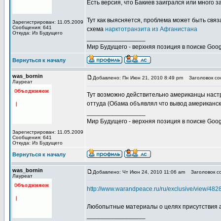
Есть версия, что Бакиев заигрался или много з
Тут как выясняется, проблема может быть свя
Зарегистрирован: 11.05.2009
Сообщения: 641
схема
нарктотранзита из Афганистана
Откуда: Из Будущего
_________________
Мир Будущего - верхняя позиция в поиске Goog
Вернуться к началу
was_bornin
Добавлено: Пн Июн 21, 2010 8:49 pm
Заголовок соо
Лауреат
Тут возможно действительно американцы настр
оттуда (Обама объявлял что вывод американски
_________________
Мир Будущего - верхняя позиция в поиске Goog
Зарегистрирован: 11.05.2009
Сообщения: 641
Откуда: Из Будущего
Вернуться к началу
was_bornin
Добавлено: Чт Июн 24, 2010 11:06 am
Заголовок со
Лауреат
http://www.warandpeace.ru/ru/exclusive/view/482
Любопытные материалы о целях присутствия а
_________________