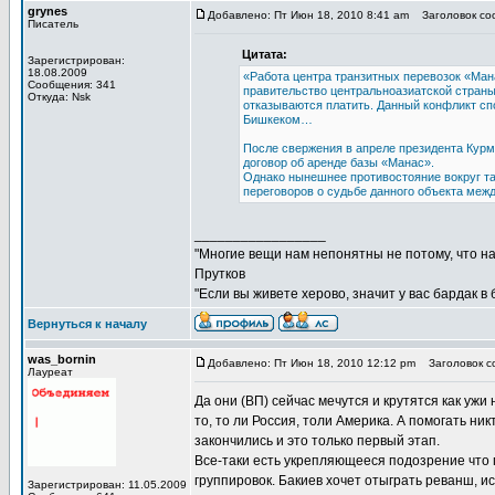
grynes
Добавлено: Пт Июн 18, 2010 8:41 am
Заголовок соо
Писатель
Цитата:
Зарегистрирован:
18.08.2009
«Работа центра транзитных перевозок «Ман
Сообщения: 341
правительство центральноазиатской страны
Откуда: Nsk
отказываются платить. Данный конфликт с
Бишкеком…
После свержения в апреле президента Курм
договор об аренде базы «Манас».
Однако нынешнее противостояние вокруг та
переговоров о судьбе данного объекта меж
_________________
"Многие вещи нам непонятны не потому, что наш
Прутков
"Если вы живете херово, значит у вас бардак в
Вернуться к началу
was_bornin
Добавлено: Пт Июн 18, 2010 12:12 pm
Заголовок со
Лауреат
Да они (ВП) сейчас мечутся и крутятся как ужи н
то, то ли Россия, толи Америка. А помогать ни
закончились и это только первый этап.
Все-таки есть укрепляющееся подозрение что
группировок. Бакиев хочет отыграть реванш, и
Зарегистрирован: 11.05.2009