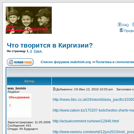
FAQ
Проф
Что творится в Киргизии?
На страницу
1
,
2
След.
Список форумов malchish.org
->
Политика и геополити
Автор
was_bornin
Добавлено: Сб Июн 12, 2010 10:03 pm
Заголовок со
Лауреат
http://news.bbc.co.uk/2/hi/world/asia_pacific/103
http://www.zakon.kz/175207-kolichestvo-zhertv-m
http://actualcomment.ru/news/12846.html
Зарегистрирован: 11.05.2009
Сообщения: 641
Откуда: Из Будущего
http://www.newsru.com/world/12jun2010/osh_prosi