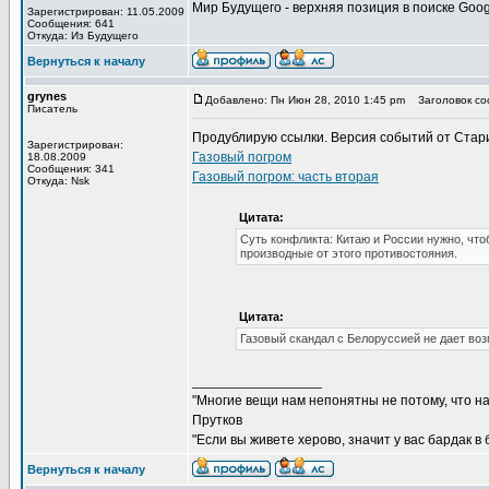
Мир Будущего - верхняя позиция в поиске Goog
Зарегистрирован: 11.05.2009
Сообщения: 641
Откуда: Из Будущего
Вернуться к началу
grynes
Добавлено: Пн Июн 28, 2010 1:45 pm
Заголовок соо
Писатель
Продублирую ссылки. Версия событий от Стари
Зарегистрирован:
Газовый погром
18.08.2009
Сообщения: 341
Газовый погром: часть вторая
Откуда: Nsk
Цитата:
Суть конфликта: Китаю и России нужно, чт
производные от этого противостояния.
Цитата:
Газовый скандал с Белоруссией не дает во
_________________
"Многие вещи нам непонятны не потому, что наш
Прутков
"Если вы живете херово, значит у вас бардак в
Вернуться к началу