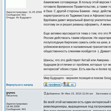
бакиевские сотоварищи. В пользу этой версии
готовило Временное Правительство, а также то
в Оше. С другой стороны Бакиев - лицо. дейс
Зарегистрирован: 11.05.2009
Сообщения: 641
наркотранзита из Таджикистана и Афганистана
Откуда: Из Будущего
Вдобавок давит моральный фактор унизительног
поэтому он и решил реванш оформить. А межна
Еще активно муссируется тема о том, что это 
России действоать таким образом. Не хараткре
полуголодную Киргизию сажать себе на шею, в 
узбекском вопросе и налаженным транзитом ге
общественность слюнями изойдется -). Думает
Шансы, что это действуют Китай или Америка -
будущем (в отличии от проблем, которые тут-же
интересов" обоих стран. Есть как-бы и более 
_________________
Мир Будущего - верхняя позиция в поиске Goog
Вернуться к началу
grynes
Добавлено: Вт Июн 15, 2010 11:04 am
Заголовок со
Писатель
Во всей этой катавасии есть один интересный 
Зарегистрирован:
революционеры, выращенные под патронажем 
18.08.2009
Сообщения: 341