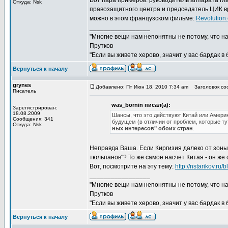
Вот пара примеров: руководитель аппарата гл
Откуда: Nsk
правозащитного центра и председатель ЦИК в
можно в этом французском фильме:
Revolution
_________________
"Многие вещи нам непонятны не потому, что наш
Прутков
"Если вы живете херово, значит у вас бардак в
Вернуться к началу
grynes
Добавлено: Пт Июн 18, 2010 7:34 am
Заголовок соо
Писатель
was_bornin писал(а):
Зарегистрирован:
18.08.2009
Шансы, что это действуют Китай или Америк
Сообщения: 341
будущем (в отличии от проблем, которые ту
Откуда: Nsk
ных интересов" обоих стран
.
Неправда Ваша. Если Киргизия далеко от зоны
тюльпанов"? То же самое насчет Китая - он же 
Вот, посмотрите на эту тему:
http://nstarikov.ru/
_________________
"Многие вещи нам непонятны не потому, что наш
Прутков
"Если вы живете херово, значит у вас бардак в
Вернуться к началу