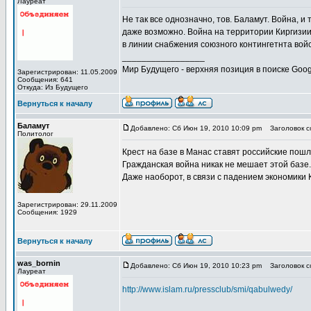
Лауреат
Не так все однозначно, тов. Баламут. Война, и
даже возможно. Война на территории Киргизии
в линии снабжения союзного контингетнта войс
_________________
Мир Будущего - верхняя позиция в поиске Goog
Зарегистрирован: 11.05.2009
Сообщения: 641
Откуда: Из Будущего
Вернуться к началу
Баламут
Добавлено: Сб Июн 19, 2010 10:09 pm
Заголовок со
Политолог
Крест на базе в Манас ставят российские пош
Гражданская война никак не мешает этой базе.
Даже наоборот, в связи с падением экономики 
Зарегистрирован: 29.11.2009
Сообщения: 1929
Вернуться к началу
was_bornin
Добавлено: Сб Июн 19, 2010 10:23 pm
Заголовок со
Лауреат
http://www.islam.ru/pressclub/smi/qabulwedy/