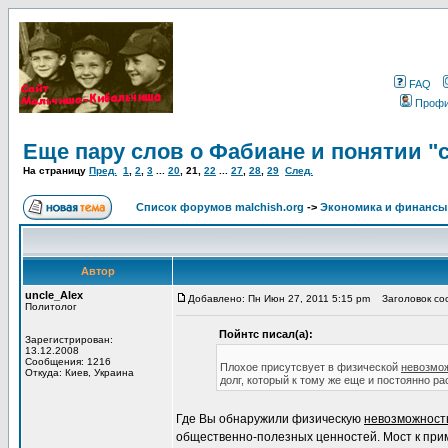
FAQ
Проф
Еще пару слов о Фабиане и понятии "
На страницу
Пред.
1
,
2
,
3
...
20
,
21
,
22
...
27
,
28
,
29
След.
Список форумов malchish.org
->
Экономика и финансы
Автор
uncle_Alex
Добавлено: Пн Июн 27, 2011 5:15 pm
Заголовок соо
Политолог
Пойнтс писал(а):
Зарегистрирован:
13.12.2008
Сообщения: 1216
Плохое присутсвует в физической
невозмо
Откуда: Киев, Украина
долг, который к тому же еще и постоянно ра
Где Вы обнаружили физическую
невозможност
общественно-полезных ценностей. Мост к приме