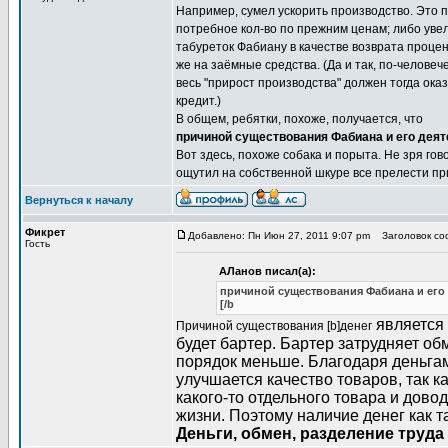
Например, сумел ускорить производство. Это п
потребное кол-во по прежним ценам; либо увел
табуреток Фабиану в качестве возврата процент
же на заёмные средства. (Да и так, по-человече
весь "прирост производства" должен тогда оказ
кредит.)
В общем, ребятки, похоже, получается, что
причиной существования Фабиана и его деят
Вот здесь, похоже собака и порыта. Не зря гов
ощутил на собственной шкуре все прелести пр
Вернуться к началу
Фикрет
Добавлено: Пн Июн 27, 2011 9:07 pm
Заголовок соо
Гость
АЛанов писал(а):
причиной существования Фабиана и его 
[/b
является 
Причиной существования [b]денег
будет бартер. Бартер затрудняет об
порядок меньше. Благодаря деньгам 
улучшается качество товаров, так 
какого-то отдельного товара и дово
жизни. Поэтому наличие денег как т
Деньги, обмен, разделение труда