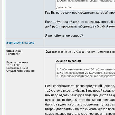
3. Один "производитель" решил подзаработа
Дальше Вы...
Где Вы встречали производителя, который про
Если табуретка обходится производителю в 5 р
до 4 руб. и продавать табуретку за 5 руб. А м
Я не пойму в чем вопрос?
Вернуться к началу
uncle_Alex
Добавлено: Пн Июн 27, 2011 7:06 pm
Заголовок соо
Политолог
АЛанов писал(а):
Зарегистрирован:
13.12.2008
Сообщения: 1216
1. В обороте изначально 100 руб. когда-то 
Откуда: Киев, Украина
2. На них производят 20 табуреток., которы
3. Один "производитель" решил подзаработа
Если себестоимость равна продажной цене под
табуреток в виде прибыли. Взяв новый кредит, 
них надо отдать банкиру в виде процентов за к
нужна. Но вот беда, бартер банкир не признает
банкира в долг на оплату процентов, тут же з
второй долг, взятый на это символическое врем
самое главное на столь короткое время - стре