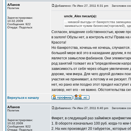
АЛанов
Добавлено: Пн Июн 27, 2011 6:31 pm
Заголовок соо
Политик
uncle_Alex писал(а):
Зарегистрирован:
10.02.2009
... никакой выгоды от банкротства заемщика
Сообщения: 922
заниматься чужим бизнесом(торговлей), зд
Откуда: Подольск
Согласен, владение собственностью, кроме проч
в залоге! Обузы нет, а контроль есть! Права н
Красота!
Но банкротства, хочешь-не хочешь, случаются. 
большей мере всё это в назидание другим, я по
является замыслом фабианов. Они элементарно
род занятий толкает их в "определённом напра
зависимость от себя через общее увеличение до
дороже, чем вчера. Для чего другой должен поим
участия не принимает, а потому и не рискует. П
нет, но рано или поздно этот предел наступит 
заговор, нет его - не важно. Обстоятельства с
Вернуться к началу
АЛанов
Добавлено: Пн Июн 27, 2011 6:40 pm
Заголовок соо
Политик
Фикрет, в следующий раз займёмся арифметико
Зарегистрирован:
1. В обороте изначально 100 руб. когда-то кем
10.02.2009
Сообщения: 922
2. На них производят 20 табуреток., которые о
Откуда: Подольск