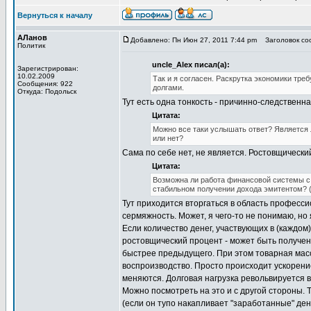
Вернуться к началу
АЛанов
Добавлено: Пн Июн 27, 2011 7:44 pm
Заголовок соо
Политик
uncle_Alex писал(а):
Зарегистрирован:
10.02.2009
Так и я согласен. Раскрутка экономики тр
Сообщения: 922
долгами.
Откуда: Подольск
Тут есть одна тонкость - причинно-следственна
Цитата:
Можно все таки услышать ответ? Является 
или нет?
Сама по себе нет, не является. Ростовщически
Цитата:
Возможна ли работа финансовой системы с
стабильном получении дохода эмитентом? (
Тут приходится вторгаться в область професс
сермяжность. Может, я чего-то не понимаю, но
Если количество денег, участвующих в (каждом)
ростовщический процент - может быть получен
быстрее предыдущего. При этом товарная масс
воспроизводство. Просто происходит ускорени
меняются. Долговая нагрузка револьвируется в
Можно посмотреть на это и с другой стороны.
(если он тупо накапливает "заработанные" ден