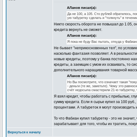
АЛанов писал(а):
Да не 100, а 105. Сто рублей обратилось, п
ую табуретку сделать и "толкнуть" в течени
Никто скорость оборота не повышал до 1.05, он
кредита вернуть не сможет.
АЛанов писал(а):
Я пока не буду Вас пытать, откуда у Фабиана
Не бывает "неприкосновенных тел", по условию
насколько фантазия позволяет. А в реальности
новые кредиты, поэтому у банка постоянно нах
кредиты, а заемщик с умом их осваивать, то си
дополнительного наращивания товарной массы,
АЛанов писал(а):
Но Вы посмотрите, что означает такая "пок
- деньги (те же, заметьте). Чему это равнос
счёт недосыпа смастерили 21-ю табуретку, ч
Я взял кредит, чтобы работать с прибылью, глу
сумму кредита. Если я сырье купил за 100 руб.
процентами. А табуреток я могут производить и
То что Фабиан купил табуретку - это не значит
зарабатывает для того, чтобы их тратить, пок
Вернуться к началу