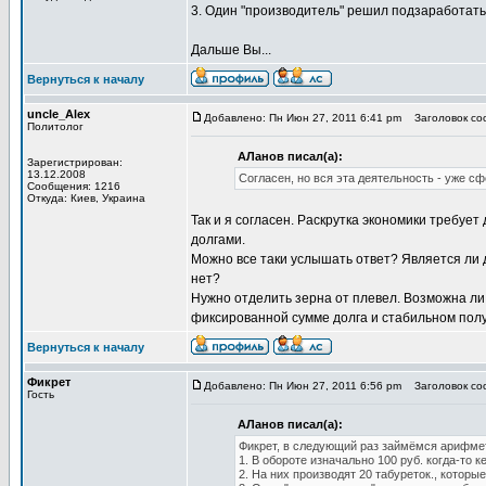
3. Один "производитель" решил подзаработать
Дальше Вы...
Вернуться к началу
uncle_Alex
Добавлено: Пн Июн 27, 2011 6:41 pm
Заголовок соо
Политолог
АЛанов писал(а):
Зарегистрирован:
13.12.2008
Согласен, но вся эта деятельность - уже с
Сообщения: 1216
Откуда: Киев, Украина
Так и я согласен. Раскрутка экономики требу
долгами.
Можно все таки услышать ответ? Является ли 
нет?
Нужно отделить зерна от плевел. Возможна л
фиксированной сумме долга и стабильном пол
Вернуться к началу
Фикрет
Добавлено: Пн Июн 27, 2011 6:56 pm
Заголовок соо
Гость
АЛанов писал(а):
Фикрет, в следующий раз займёмся арифмет
1. В обороте изначально 100 руб. когда-то 
2. На них производят 20 табуреток., которы