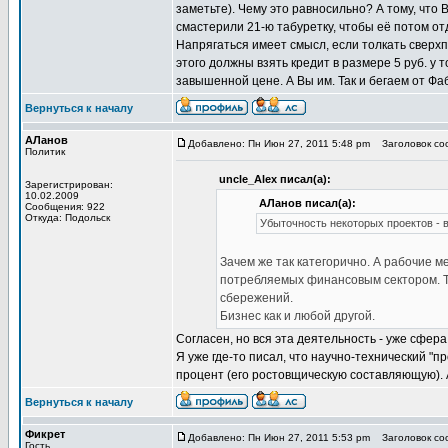
заметьте). Чему это равносильно? А тому, что 
смастерили 21-ю табуретку, чтобы её потом от
Напрягаться имеет смысл, если толкать сверх
этого должны взять кредит в размере 5 руб. у т
завышенной цене. А Вы им. Так и бегаем от Фаб
Вернуться к началу
АЛанов
Добавлено: Пн Июн 27, 2011 5:48 pm
Заголовок соо
Политик
uncle_Alex писал(а):
Зарегистрирован:
10.02.2009
АЛанов писал(а):
Сообщения: 922
Откуда: Подольск
Убыточность некоторых проектов - 
Зачем же так категорично. А рабочие ме
потребляемых финансовым сектором. Т
сбережений.
Бизнес как и любой другой.
Согласен, но вся эта деятельность - уже сфер
Я уже где-то писал, что научно-технический "
процент (его ростовщическую составляющую). А
Вернуться к началу
Фикрет
Добавлено: Пн Июн 27, 2011 5:53 pm
Заголовок соо
Гость