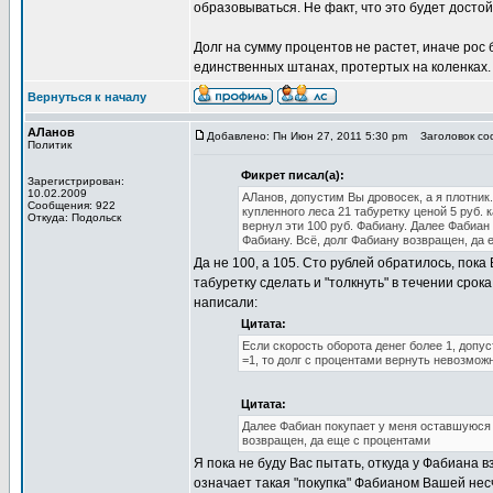
образовываться. Не факт, что это будет дост
Долг на сумму процентов не растет, иначе рос
единственных штанах, протертых на коленках.
Вернуться к началу
АЛанов
Добавлено: Пн Июн 27, 2011 5:30 pm
Заголовок соо
Политик
Фикрет писал(а):
Зарегистрирован:
10.02.2009
АЛанов, допустим Вы дровосек, а я плотник. 
Сообщения: 922
купленного леса 21 табуретку ценой 5 руб. к
Откуда: Подольск
вернул эти 100 руб. Фабиану. Далее Фабиан 
Фабиану. Всё, долг Фабиану возвращен, да 
Да не 100, а 105. Сто рублей обратилось, пока
табуретку сделать и "толкнуть" в течении сро
написали:
Цитата:
Если скорость оборота денег более 1, допус
=1, то долг с процентами вернуть невозмож
Цитата:
Далее Фабиан покупает у меня оставшуюся о
возвращен, да еще с процентами
Я пока не буду Вас пытать, откуда у Фабиана вз
означает такая "покупка" Фабианом Вашей несчас