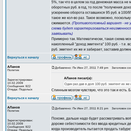
5%, так что в целом за год денежная масса не
оборотных руб. в год, то после "получения дохо
ускорению оборота оставшихся 95 руб. в 100/95
такое же кол-во раз. Такое возможно, посколь
сжимаются.
(Противоположный вариант - не ус
схема будет характеризоваться неизменность
завязывать)
Примерно так. Математически, такая схема мож
накопленный "доход эмитента" 100 руб. - т.е. 
руб. эмитент их же и забирает, заставив должни
Вернуться к началу
АЛанов
Добавлено: Пн Июн 27, 2011 7:49 pm
Заголовок соо
Политик
АЛанов писал(а):
Зарегистрирован:
10.02.2009
Один раз дав в долг 100 руб. эмитент их же 
Сообщения: 922
Откуда: Подольск
Спинным мозгом чувствую, что это так и есть. Б
Вернуться к началу
АЛанов
Добавлено: Пн Июн 27, 2011 8:21 pm
Заголовок соо
Политик
Похоже, дальше надо будет рассматривать вопр
Зарегистрирован:
дороже себестоимости без ввода кредитных де
10.02.2009
Сообщения: 922
когда производитель пытается продать табуре
Откуда: Подольск