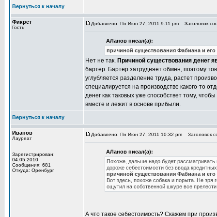
Вернуться к началу
Фикрет
Добавлено: Пн Июн 27, 2011 9:11 pm
Заголовок соо
Гость
АЛанов писал(а):
причиной существования Фабиана и его 
Нет не так.
Причиной существования денег я
бартер. Бартер затрудняет обмен, поэтому то
углубляется разделение труда, растет произво
специалируется на производстве какого-то отд
денег как таковых уже способствет тому, чтоб
вместе и лежит в основе прибыли.
Вернуться к началу
Иванов
Добавлено: Пн Июн 27, 2011 10:32 pm
Заголовок со
Лауреат
АЛанов писал(а):
Зарегистрирован:
04.05.2010
Похоже, дальше надо будет рассматривать в
Сообщения: 681
дороже себестоимости без ввода кредитных 
Откуда: Оренбург
причиной существования Фабиана и его 
Вот здесь, похоже собака и порыта. Не зря 
ощутил на собственной шкуре все прелести
А что такое себестоимость? Скажем при произ