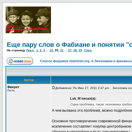
Еще пару слов о Фабиане и понятии "
На страницу
Пред.
1
,
2
,
3
...
19
,
20
,
21
...
27
,
28
,
29
След.
Список форумов malchish.org
->
Экономика и финансы
Автор
Фикрет
Добавлено: Пн Июн 27, 2011 2:47 pm
Заголовок соо
Гость
Luk_M писал(а):
Одна проблема, такая экономика требуе
А чем вызвана эта проблема, можно подробне
Основное противоречение современной финансо
исключение составляет покупка центробанком 
обратно в центробанк и быть там уничтожены