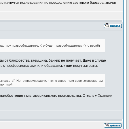
 дыр начнутся исследования по преодолению светового барьера, значит
артиру правообладателю. Кто будет правообладателем (кто вернёт
ы от банкротства заемщика, банкир не получает. Даже в случае
ать с профессионалами или обращаясь к ним несут затраты.
ательств". Но те предупредили, что по известным всем экономистам
лантикой.
приобретения т.м.ц. американского производства. Откель у Франции