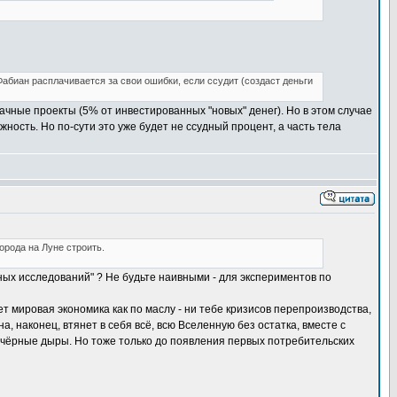
Фабиан расплачивается за свои ошибки, если ссудит (создаст деньги
дачные проекты (5% от инвестированных "новых" денег). Но в этом случае
ность. Но по-сути это уже будет не ссудный процент, а часть тела
орода на Луне строить.
ых исследований" ? Не будьте наивными - для экспериментов по
т мировая экономика как по маслу - ни тебе кризисов перепроизводства,
на, наконец, втянет в себя всё, всю Вселенную без остатка, вместе с
ся чёрные дыры. Но тоже только до появления первых потребительских