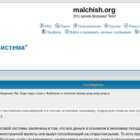
malchish.org
Это архив форума! Test!
FAQ
Поиск
Пользователи
Группы
Регист
Профиль
Войти и проверить личные сообщения
система"
Сообщение
бщения: Re: Еще пару слов о Фабиане и понятии &amp;amp;amp;amp;a
т постоянного расширения и в случае остановки экономику, отдельную отрасль или от
е?
вой системы заключена в том, что все деньги в основном в экономику попа
иностранной валюты или выкуп госооблигаций на открытом рынке. То есть пр
. Поэтому чтобы поддерживать необходимое количество денег в обращении п