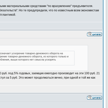
льными материальными средствами "по вразумлению" предъявителя.
бязательств". Но те предупредили, что по известным всем экономистам
Атлантикой.
о означает ускорение товарно-денежного оборота на
орение товарно-денежного оборота, из которого только и
ребления, выше которого нет смысла ускорять
 руб. под 5% годовых, заемщик ежегодно производит на эти 100 руб. 21
тул за 5 руб. Это может продолжаться вечно, при одной и той же как