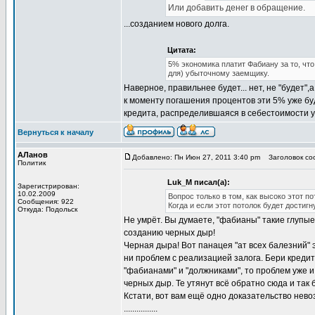
Или добавить денег в обращение.
...созданием нового долга.
Цитата:
5% экономика платит Фабиану за то, что
для) убыточному заемщику.
Наверное, правильнее будет... нет, не "будет"
к моменту погашения процентов эти 5% уже буд
кредита, распределившаяся в себестоимости у
Вернуться к началу
АЛанов
Добавлено: Пн Июн 27, 2011 3:40 pm
Заголовок соо
Политик
Luk_M писал(а):
Зарегистрирован:
10.02.2009
Вопрос только в том, как высоко этот по
Сообщения: 922
Когда и если этот потолок будет достиг
Откуда: Подольск
Не умрёт. Вы думаете, "фабианы" такие глупы
созданию черных дыр!
Черная дыра! Вот панацея "ат всех балезний" 
ни проблем с реализацией залога. Бери кредит з
"фабианами" и "должниками", то проблем уже и
черных дыр. Те утянут всё обратно сюда и так 
Кстати, вот вам ещё одно доказательство нев
................