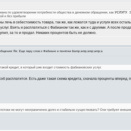
иана по удовлетворении потребности общества в денежном обращении, как
УСЛУГУ
. 
ой и без прибыли
жны лечь в себестоимость товара, так же, как ложатся туда и услуги всех остал
слуг. Взять и расплатиться с Фабианом так же, как и с другими. А после про
 купил, за то и продал. Никаких процентов быть не должно.
бщения: Re: Еще пару слов о Фабиане и понятии &amp;amp;amp;amp;a
 такой кредит, в который уже входит стоимость фабиановских услуг.
соб расплатится. Есть даже такая схема кредита, сначала проценты вперед
отоки не могут неограниченно долго и стабильно существовать? Они требуют внешне