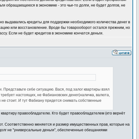
ьги обращающеюся в экономике - это чьи-то долги, не будет долгов, не
ьно выдавались кредиты для поддержки необходимого количества денег в
зацию или восстановление. Вроде бы товарооборот остался прежним, но
у. Если не будет кредитов в экономике кончатся деньги.
 Представьте себе ситуацию. Вася, под залог квартиры взял
 требует настоящих, не Фабиановских денег(наличка, валюта,
и не стоит. И тут Фабиану придется снимать собственные
 квартиру правообладателю. Кто будет правообладателем (кто вернёт
ают. Соответственно меняется и размер имущественных прав, которые на
в долг не "универсальные деньги", обеспеченные обещаниями