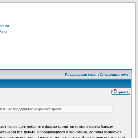
рация
Вход
Предыдущая тема
::
Следующая тема
дельное предприятие накрывает кризис.
дают через центробанки в форме кредитов коммерческим банкам,
актически все деньги, обращающиеся в экономике, должны вернуться
редприятия постоянно должны кредитоваться. Если в один прекрасный