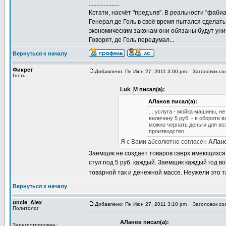
....................
Кстати, насчёт "предъяв". В реальности "фаб
Генерал де Голь в своё время пытался сделат
экономическим законам они обязаны будут ун
Говорят, де Голь передумал...
Вернуться к началу
Фикрет
Добавлено: Пн Июн 27, 2011 3:00 pm
Заголовок соо
Гость
Luk_M писал(а):
АЛанов писал(а):
... услуга - мойка машины, н
величину 5 руб. - в обороте 
можно черпать деньги для воз
производство.
Я с Вами абсолютно согласен
АЛан
Заемщик не создает товаров сверх имеющихся в
стул под 5 руб. каждый. Заемщик каждый год во
товарной так и денежной массе. Неужели это 
Вернуться к началу
uncle_Alex
Добавлено: Пн Июн 27, 2011 3:10 pm
Заголовок соо
Политолог
АЛанов писал(а):
Зарегистрирован: