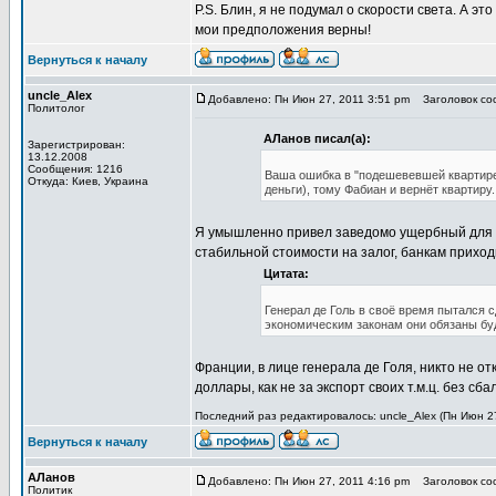
P.S. Блин, я не подумал о скорости света. А 
мои предположения верны!
Вернуться к началу
uncle_Alex
Добавлено: Пн Июн 27, 2011 3:51 pm
Заголовок соо
Политолог
АЛанов писал(а):
Зарегистрирован:
13.12.2008
Сообщения: 1216
Ваша ошибка в "подешевевшей квартире"
Откуда: Киев, Украина
деньги), тому Фабиан и вернёт квартиру. 
Я умышленно привел заведомо ущербный для ба
стабильной стоимости на залог, банкам приход
Цитата:
Генерал де Голь в своё время пытался 
экономическим законам они обязаны бу
Франции, в лице генерала де Голя, никто не о
доллары, как не за экспорт своих т.м.ц. без с
Последний раз редактировалось: uncle_Alex (Пн Июн 27
Вернуться к началу
АЛанов
Добавлено: Пн Июн 27, 2011 4:16 pm
Заголовок соо
Политик