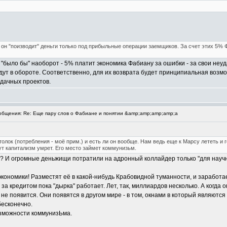
 он "поизводит" деньги только под прибыльные операции заемщиков. За счет этих 5% 
,а "было бы" наоборот - 5% платит экономика Фабиану за ошибки - за свои неу
ут в обороте. Соответственно, для их возврата будет принципиальная возмож
дачных проектов.
бщения: Re: Еще пару слов о Фабиане и понятии &amp;amp;amp;amp;a
толок (потребления - моё прим.) и есть ли он вообще. Нам ведь еще к Марсу лететь и г
нут капитализм умрет. Его место займет коммунизьм.
е? И огромные деньжищи потратили на адронный коллайдер только "для научн
экономики! Разместят её в какой-нибудь Крабовидной туманности, и заработае
а кредитом пока "дырка" работает. Лет, так, миллиардов несколько. А когда о
 не появится. Они появятся в другом мире - в том, окнами в который являют
бесконечно.
озможности коммунизЬма.