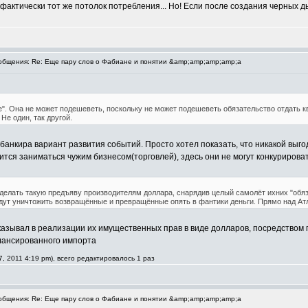
это фактически тот же потолок потребления... Но! Если после создания черных
бщения: Re: Еще пару слов о Фабиане и понятии &amp;amp;amp;amp;a
. Она не может подешеветь, поскольку не может подешеветь обязательство отдать кв
Не один, так другой.
нкира вариант развития событий. Просто хотел показать, что никакой выгод
ится заниматься чужим бизнесом(торговлей), здесь они не могут конкуриров
сделать такую предъяву производителям доллара, снарядив целый самолёт ихних "обяз
дут уничтожить возвращённые и превращённые опять в фантики деньги. Прямо над Ат
тказывал в реализации их имущественных прав в виде долларов, посредством 
балансированного импорта
, 2011 4:19 pm), всего редактировалось 1 раз
бщения: Re: Еще пару слов о Фабиане и понятии &amp;amp;amp;amp;a