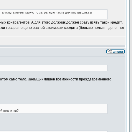
Эта услуга имеет какую то затратную часть для поставщика и
ьных контрагентов. А для этого должник должен сразу взять такой кредит,
дажи товара по цене равной стоимости кредита (больше нельзя - денег нет
, потом само тело. Заемщик лишен возможности преждевременного
й подпитки?