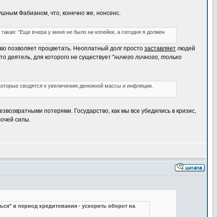
шным Фабианом, что, конечно же, нонсенс.
такая: "Еще вчера у меня не было ни копейки, а сегодня я должен
ство позволяет процветать. Неоплатный долг просто
заставляет
людей
то деятель, для которого не существует "
ничего личного, только
которые сводятся к увеличению денежной массы и инфляции.
звозвратными потерями. Государство, как мы все убедились в кризис,
бочей силы.
ся" в период кредитования - ускорить оборот на