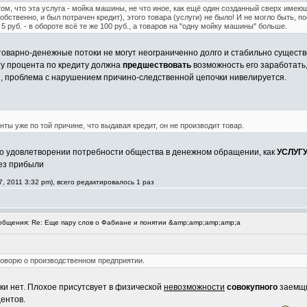
ом, что эта услуга - мойка машины, не что иное, как ещё один созданный сверх имею
обственно, и был потрачен кредит), этого товара (услуги) не было! И не могло быть, п
 руб. - в обороте всё те же 100 руб., а товаров на "одну мойку машины" больше.
 товарно-денежные потоки не могут неограниченно долго и стабильно сущест
ту процента по кредиту должна
предшествовать
возможность его заработать, 
, проблема с нарушением причино-следственной цепочки нивелируется.
ты уже по той причине, что выдавая кредит, он не производит товар.
о удовлетворении потребности общества в денежном обращении, как
УСЛУГ
без прибыли
, 2011 3:32 pm), всего редактировалось 1 раз
бщения: Re: Еще пару слов о Фабиане и понятии &amp;amp;amp;amp;a
 говорю о производственном предприятии.
ки нет. Плохое присутсвует в физической
невозможности
совокупного
заемщик
ентов.