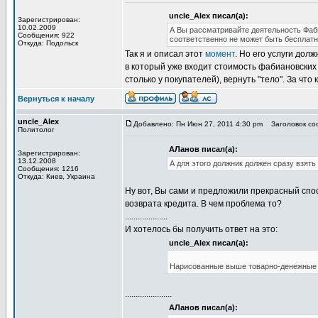
uncle_Alex писал(а):
Зарегистрирован:
10.02.2009
А Вы рассматривайте деятельность Фаб
Сообщения: 922
соответственно не может быть бесплатн
Откуда: Подольск
Так я и описал этот
момент
. Но его услуги дол
в который уже входит стоимость фабиановских у
столько у покупателей), вернуть "тело". За что
Вернуться к началу
uncle_Alex
Добавлено: Пн Июн 27, 2011 4:30 pm
Заголовок соо
Политолог
АЛанов писал(а):
Зарегистрирован:
13.12.2008
А для этого должник должен сразу взять
Сообщения: 1216
Откуда: Киев, Украина
Ну вот, Вы сами и предложили прекрасный спо
возврата кредита. В чем проблема то?
....................
И хотелось бы получить ответ на это:
uncle_Alex писал(а):
Нарисованные выше товарно-денежные п
......................
АЛанов писал(а):