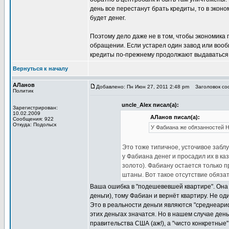
день все перестанут брать кредиты, то в эконо
будет денег.
Поэтому дело даже не в том, чтобы экономика
обращении. Если устарел один завод или вооб
кредиты по-прежнему продолжают выдаваться, 
Вернуться к началу
АЛанов
Добавлено: Пн Июн 27, 2011 2:48 pm
Заголовок соо
Политик
uncle_Alex писал(а):
Зарегистрирован:
10.02.2009
АЛанов писал(а):
Сообщения: 922
Откуда: Подольск
У Фабиана же обязанностей НЕ
Это тоже типичное, усточивое забл
у Фабиана денег и просадил их в ка
золото). Фабиану остается только п
штаны. Вот такое отсутствие обязат
Ваша ошибка в "подешевевшей квартире". Она 
деньги), тому Фабиан и вернёт квартиру. Не оди
Это в реальности деньги являются "среднеари
этих деньгах значатся. Но в нашем случае ден
правительства США (аж!), а "чисто конкретные