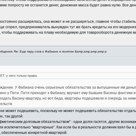
мике попросту не останется денег, денежная масса будет равна нулю. Все ден
 постоянно расширялась, она может и не расширяться, главное чтобы стабил
ще сгорел, предприниматель вынужден тут же брать кредиты на его модерни
чтобы поддерживать на плаву необходимую для товарооборота денежную масс
бщения: Re: Еще пару слов о Фабиане и понятии &amp;amp;amp;amp;a
Т, у него только права.
уждение. У Фабиана очень серьезные обязательства за выпущенные им деньги.
зино у Пети. Петя приходит к Фабиану, вручает ему бывшие Васины фантики и
родать Васину квартиру, но вот беда, квартиры подешевели и очередь за ним
ельств.
не может подешеветь, поскольку не может подешеветь обязательство отдать
н, так другой.
фметическим долговым обязательством" - одни долги гасятся, другие возник
ьги исключительно "квартирные". Как если бы в реальности должник взял бы 
", обеспеченные конкретной квартирой.