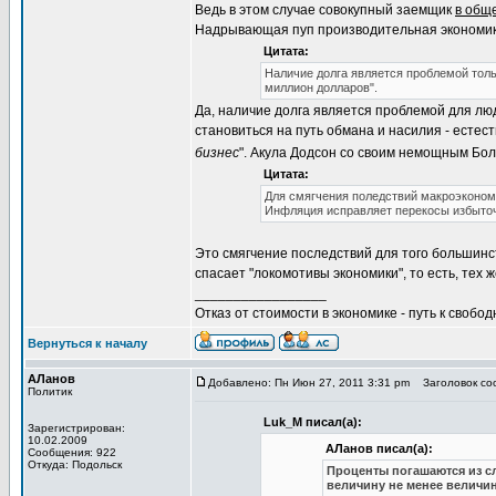
Ведь в этом случае совокупный заемщик
в общ
Надрывающая пуп производительная экономика
Цитата:
Наличие долга является проблемой тольк
миллион долларов".
Да, наличие долга является проблемой для люд
становиться на путь обмана и насилия - естес
бизнес
". Акула Додсон со своим немощным Бо
Цитата:
Для смягчения поледствий макроэконом
Инфляция исправляет перекосы избыточ
Это смягчение последствий для того большинст
спасает "локомотивы экономики", то есть, тех
_________________
Отказ от стоимости в экономике - путь к свобод
Вернуться к началу
АЛанов
Добавлено: Пн Июн 27, 2011 3:31 pm
Заголовок соо
Политик
Luk_M писал(а):
Зарегистрирован:
10.02.2009
АЛанов писал(а):
Сообщения: 922
Откуда: Подольск
Проценты погашаются из сл
величину не менее величи