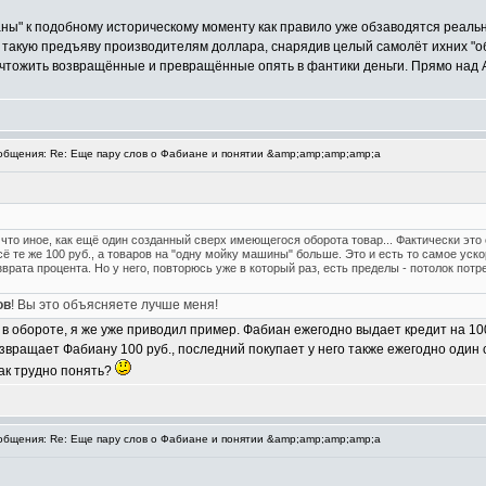
ианы" к подобному историческому моменту как правило уже обзаводятся реа
ь такую предъяву производителям доллара, снарядив целый самолёт ихних "о
ичтожить возвращённые и превращённые опять в фантики деньги. Прямо над 
бщения: Re: Еще пару слов о Фабиане и понятии &amp;amp;amp;amp;a
е что иное, как ещё один созданный сверх имеющегося оборота товар... Фактически эт
всё те же 100 руб., а товаров на "одну мойку машины" больше. Это и есть то самое уск
врата процента. Но у него, повторюсь уже в который раз, есть пределы - потолок пот
ов
! Вы это объясняете лучше меня!
 обороте, я же уже приводил пример. Фабиан ежегодно выдает кредит на 100
звращает Фабиану 100 руб., последний покупает у него также ежегодно один с
так трудно понять?
бщения: Re: Еще пару слов о Фабиане и понятии &amp;amp;amp;amp;a