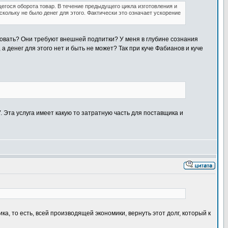
щегося оборота товар. В течение предыдущего цикла изготовления и
оскольку не было денег для этого. Фактически это означает ускорение
вовать? Они требуют внешней подпитки? У меня в глубине сознания
а денег для этого нет и быть не может? Так при куче Фабианов и куче
У
. Эта услуга имеет какую то затратную часть для поставщика и
а, то есть, всей производящей экономики, вернуть этот долг, который к