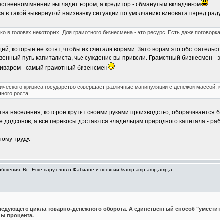
ественном мнении
выглядит вором, а кредитор - обманутым вкладчиком
 в такой вывернутой наизнанку ситуации по умолчанию виновата перед раду
о в головах некоторых. Для грамотного бизнесмена - это ресурс. Есть даже поговорка 
ей, которые не хотят, чтобы их считали ворами. Зато ворам это обстоятель
твенный путь капиталиста, чье суждение вы привели. Грамотный бизнесмен - э
ливаром - самый грамотный бизенсмен
ического кризиса государство совершает различные манипуляции с денежой массой, 
ного роста.
ва населения, которое крутит своими руками производство, оборачивается бе
 же додсонов, а все перекосы достаются владельцам природного капитала - ра
ному труду.
бщения: Re: Еще пару слов о Фабиане и понятии &amp;amp;amp;amp;a
едующего цикла товарно-денежного оборота. А единственный способ "уместить
ны процента.