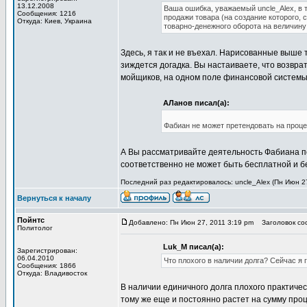
13.12.2008
Ваша ошибка, уважаемый uncle_Alex, в т
Сообщения: 1216
продажи товара (на создание которого, с
Откуда: Киев, Украина
товарно-денежного оборота на величину 5
Здесь, я так и не въехал. Нарисованные выше
зиждется догадка. Вы настаиваете, что возвра
мойщиков, на одном поле финансовой системы
АЛанов писал(а):
Фабиан не может претендовать на процен
А Вы рассматривайте деятельность Фабиана п
соответственно не может быть бесплатной и 
Последний раз редактировалось: uncle_Alex (Пн Июн 27
Вернуться к началу
Пойнтс
Добавлено: Пн Июн 27, 2011 3:19 pm
Заголовок соо
Политолог
Luk_M писал(а):
Зарегистрирован:
06.04.2010
Что плохого в наличии долга? Сейчас я
Сообщения: 1866
Откуда: Владивосток
В наличии единичного долга плохого практичес
тому же еще и постоянно растет на сумму проц