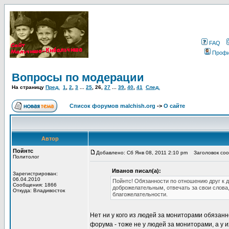
FAQ
Проф
Вопросы по модерации
На страницу
Пред.
1
,
2
,
3
...
25
,
26
,
27
...
39
,
40
,
41
След.
Список форумов malchish.org
->
О сайте
Автор
Пойнтс
Добавлено: Сб Янв 08, 2011 2:10 pm
Заголовок соо
Политолог
Иванов писал(а):
Зарегистрирован:
06.04.2010
Пойнтс! Обязанности по отношению друг к 
Сообщения: 1866
доброжелательным, отвечать за свои слова
Откуда: Владивосток
благожелательности.
Нет ни у кого из людей за мониторами обязанн
форума - тоже не у людей за мониторами, а у и