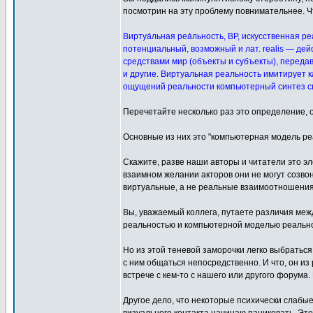
посмотрин на эту проблему повнимательнее. Ч
Виртуа́льная реа́льность, ВР, искусственная р
потенциальный, возможный и лат. realis — дейс
средствами мир (объекты и субъекты), передав
и другие. Виртуальная реальность имитирует к
ощущений реальности компьютерный синтез св
Перечетайте несколько раз это определение, 
Основные из них это "компьютерная модель реа
Скажите, разве наши авторы и читатели это 
взаимном желании акторов они не могут созво
виртуальные, а не реальные взаимоотношени
Вы, уважаемый коллега, путаете различия ме
реальностью и компьютерной моделью реальнос
Но из этой теневой заморочки легко выбраться
с ним общаться непосредственно. И что, он из
встрече с кем-то с нашего или другого форума.
Другое дело, что некоторые психически слабы