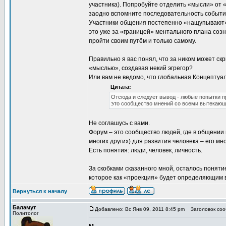
участника). Попробуйте отделить «мысли» от 
заодно вспомните последовательность событ
Участники общения постепенно «нащупывают» с
это уже за «границей» ментального плана соз
пройти своим путём и только самому.
Правильно я вас понял, что за ником может с
«мыслью», создавая некий эгрегор?
Или вам не ведомо, что глобальная Концептуал
Цитата:
Отсюда и следует вывод - любые попытки 
это сообщество мнений со всеми вытекаю
Не соглашусь с вами.
Форум – это сообщество людей, где в общении
многих других) для развития человека – его мн
Есть понятия: люди, человек, личность.
За скобками сказанного мной, осталось понят
которое как «проекция» будет определяющим 
Вернуться к началу
Баламут
Добавлено: Вс Янв 09, 2011 8:45 pm
Заголовок соо
Политолог