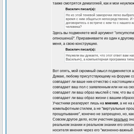
также смотрятся демагогией, как и мои неуклю
Василич писал(а):
Но из этой теневой заморочки легко выбрат
время с ним общаться непосредственно. И ч
договоритесь о встрече с кем-то с нашего и
человека?
Здесь вы подменяете мой аргумент "
отсутств
отношений
". Приравниваете их один к другом
меня, а свою конструкцию.
Василич писал(а):
Неужели вы думаете, что этот ответ вам н
Васильич), а компьютерная программа тип
Вот опять, мой скромный смысл подменяется 
Думаю, любому присутствующему на форуме со
совпадает ли ваше ник-отчество с настоящим и
совпадает ваш пол с заявленным или ни на ско
совпадает ли ваш образ мыслей с тем, что вы 
совпадает ли ваш образ жизни с вашим образо
Участники реагируют лишь на
мнения
, а не н
комильфотным стилем, а не "виртуальные про
прощупывание", конечно не запрещено, но, как
Совсем другое дело, если участник
реально
зна
реальном знании и реальном знании его оппоне
носителя мнения через его "жизненно-важный 