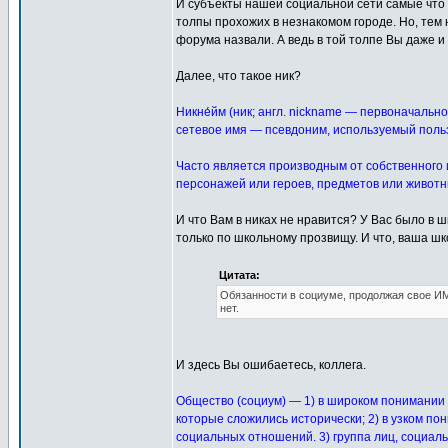
И субъекты нашей социальной сети самые что 
толпы прохожих в незнакомом городе. Но, тем 
форума назвали. А ведь в той толпе Вы даже и 
Далее, что такое ник?
Никне́йм (ник; англ. nickname — первоначально
сетевое имя — псевдоним, используемый пользо
Часто является производным от собственного
персонажей или героев, предметов или животн
И что Вам в никах не нравится? У Вас было в
только по школьному прозвищу. И что, ваша ш
Цитата:
Обязанности в социуме, продолжая свое ИМ
нет.
И здесь Вы ошибаетесь, коллега.
Общество (социум) — 1) в широком понимании 
которые сложились исторически; 2) в узком п
социальных отношений. 3) группа лиц, социал