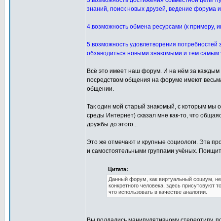
3.возможность достижения совместной цели п
знаний, поиск новых друзей, ведение форума ил
4.возможность обмена ресурсами (к примеру, 
5.возможность удовлетворения потребностей з
обзаводиться новыми знакомыми и тем самым 
Всё это имеет наш форум. И на нём за каждым 
посредством общения на форуме имеют весьма 
общении.
Так один мой старый знакомый, с которым мы 
среды Интернет) сказал мне как-то, что общая
дружбы до этого...
Это же отмечают и крупные социологи. Эта пр
и самостоятельными группами учёных. Поищите
Цитата:
Данный форум, как виртуальный социум, не 
конкретного человека, здесь присутсвуют то
что использовать в качестве аналогии.
Вы поддались манипулятивному стереотипу, п