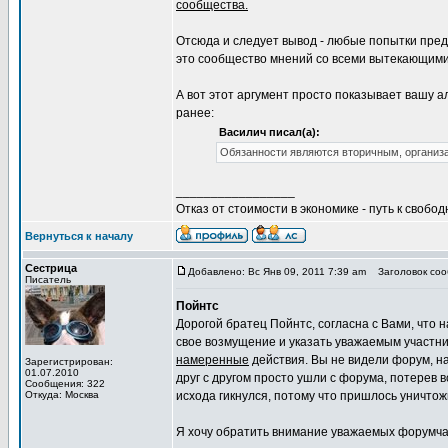
сообщества.
Отсюда и следует вывод - любые попытки пред
это сообщество мнений со всеми вытекающими
А вот этот аргумент просто показывает вашу а
ранее:
Василич писал(а):
Обязанности являются вторичным, организ
_________________
Отказ от стоимости в экономике - путь к свобод
Вернуться к началу
Сестрица
Добавлено: Вс Янв 09, 2011 7:39 am
Заголовок соо
Писатель
Пойнтс
Дорогой братец Пойнтс, согласна с Вами, что 
свое возмущение и указать уважаемым участник
намеренные
действия. Вы не видели форум, н
Зарегистрирован:
01.07.2010
друг с другом просто ушли с форума, потерев в
Сообщения: 322
Откуда: Москва
исхода гикнулся, потому что пришлось уничто
Я хочу обратить внимание уважаемых форумча