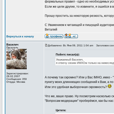
формальных правил - одно из необходимых ус
Если же цели другие, то извините, я ошибся 
Прошу простить за некоторую резкость, котор
С Уважением к читающей и пишущей аудитори
Виталий
Вернуться к началу
Василич
Добавлено: Вс Янв 09, 2011 1:04 am
Заголовок соо
Писатель
Пойнтс писал(а):
Уважаемый Василич,
я отвечу своим ИМХОм только на нижесле
Зарегистрирован:
28.02.2007
А почему так скромно? Или у Вас IMHO, имхо - 
Сообщения: 359
пункту моих длиннющих сообщений к Вам, а п
Откуда: Москва
Или это удобная выборочная скромность?
Что же, ваше право. Ну посмотрим насколько с
"Вопросам модерации" проберёмся, как бы нас о
Цитата: