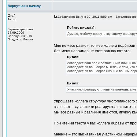
Вернуться к началу
Graf
Добавлено: Вс Янв 09, 2011 5:59 pm
Заголовок соо
Автор
Пойнтс писал(а):
Зарегистрирован:
24.09.2009
Думаю, любому присутствующему на форум
Сообщения: 215
Откуда: г. Москва
Мне не «всё равно», точнее коллега подбирайт
Для меня например не «все равно» вот это:
Цитата:
совпадает ваш пол с заявленным или ни на 
совпадает ли ваш образ мыслей с тем, что 
совпадает ли ваш образ жизни с вашим обр
Цитата:
Участники реагируют лишь на
мнения
, а не
Упрощаете коллега структуру многопланового 
вылезает – «участники реагируют», пишите за 
Мы все разные и различия имеются, личину как 
При чтении текста у вас коллега образы от пр
Мнение – это высказанная участником информа