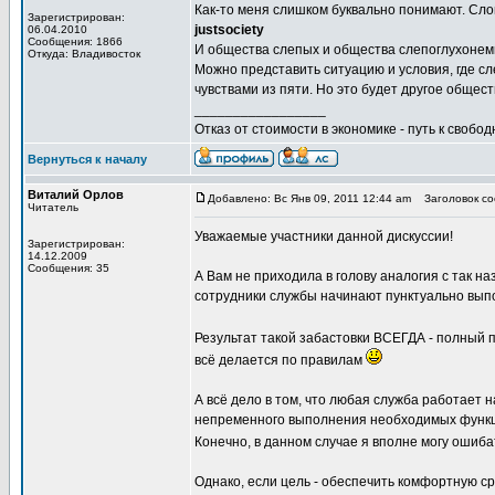
Как-то меня слишком буквально понимают. Сло
Зарегистрирован:
justsociety
06.04.2010
Сообщения: 1866
И общества слепых и общества слепоглухонемы
Откуда: Владивосток
Можно представить ситуацию и условия, где с
чувствами из пяти. Но это будет другое обществ
_________________
Отказ от стоимости в экономике - путь к свобод
Вернуться к началу
Виталий Орлов
Добавлено: Вс Янв 09, 2011 12:44 am
Заголовок со
Читатель
Уважаемые участники данной дискуссии!
Зарегистрирован:
14.12.2009
Сообщения: 35
А Вам не приходила в голову аналогия с так на
сотрудники службы начинают пунктуально выпо
Результат такой забастовки ВСЕГДА - полный
всё делается по правилам
А всё дело в том, что любая служба работает
непременного выполнения необходимых функ
Конечно, в данном случае я вполне могу ошиб
Однако, если цель - обеспечить комфортную с