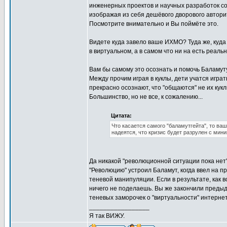
инженерных проектов и научных разработок со
изображая из себя дешёвого дворового автори
Посмотрите внимательно и Вы поймёте это.
Видете куда завело ваше ИХМО? Туда же, куда 
в виртуальном, а в самом что ни на есть реал
Вам бы самому это осознать и помочь Баламуту 
Между прочим играя в куклы, дети учатся игра
прекрасно осознают, что "общаются" не их кукл
Большинство, но не все, к сожалению...
Цитата:
Что касается самого "баламутгейта", то в
надеятся, что кризис будет разрулен с мин
Да никакой "революционной ситуации пока нет"
"Революцию" устроил Баламут, когда ввел на пр
теневой манипуляции. Если в результате, как 
ничего не поделаешь. Вы же закончили предыд
теневых заморочек о "виртуальности" интернет
_________________
Я так ВИЖУ.