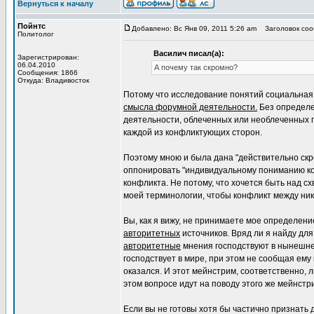
Вернуться к началу
Пойнтс
Добавлено: Вс Янв 09, 2011 5:26 am
Заголовок соо
Политолог
Василич писал(а):
Зарегистрирован:
06.04.2010
А почему так скромно?
Сообщения: 1866
Откуда: Владивосток
Потому что исследование понятий социальная 
смысла форумной деятельности.
Без определе
деятельности, облеченных или необлеченных
каждой из конфликтующих сторон.
Поэтому мною и была дана "действительно скр
оппонировать "индивидуальному пониманию кон
конфликта. Не потому, что хочется быть над сх
моей терминологии, чтобы конфликт между ни
Вы, как я вижу, не принимаете мое определен
авторитетных
источников. Вряд ли я найду для
авторитетные
мнения господствуют в нынешне
господствует в мире, при этом не сообщая ему
оказался. И этот мейнстрим, соответственно,
этом вопросе идут на поводу этого же мейнстр
Если вы не готовы хотя бы частично признать 