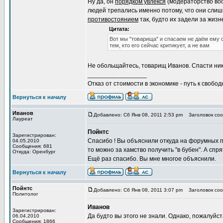
Ну да, он
порядком увлекся
(модераторство во
людей трепались именно потому, что они слишко
противостоянием
так, будто их задели за жиз
Цитата:
Вот мы "товарища" и спасаем не даём ему с
тем, кто его сейчас критикует, а не вам
Не обольщайтесь, товарищ Иванов. Спасти ник 
_________________
Отказ от стоимости в экономике - путь к свобод
Вернуться к началу
Иванов
Добавлено: Сб Янв 08, 2011 2:53 pm
Заголовок соо
Лауреат
Пойнтс
Зарегистрирован:
Спасибо ! Вы объяснили откуда на форумных п
04.05.2010
Сообщения: 681
то можно за хамство получить "в бубен". А сп
Откуда: Оренбург
Ещё раз спасибо. Вы мне многое объяснили.
Вернуться к началу
Пойнтс
Добавлено: Сб Янв 08, 2011 3:07 pm
Заголовок соо
Политолог
Иванов
Зарегистрирован:
Да будто вы этого не знали. Однако, пожалуйст
06.04.2010
Сообщения: 1866