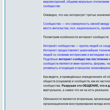
мировоззрений, общими морально-этическими н
сообщество
Очевидно, что нас интересует третье значение
Сообщество — это совокупность связей между 
место жительства, пол, национальность, проб
Посмотрим особенности интернет-сообществ:
Интерне́т-соо́бщество — группа людей со схо
Интернет предоставляет широчайшие техничес
людей со схожими интересами и взглядами на м
Подобные
интернет-сообщества постепенно 
сообществ являются вики-проекты, форумы, чат
упомянуть отходящие в прошлое эхоконференц
Как видите, в приведённых определениях об о
обществ (социумов) и сообществ, как их час
сообщества.
Разрушая это ОБЩЕНИЕ, что и д
виртуальное, а самое что ни на есть реальное.
Обязанности являются вторичным, организаци
организационном конструировании всегда исп