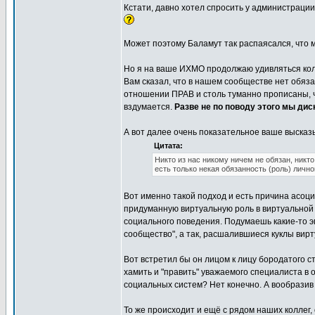
Кстати, давно хотел спросить у администраци
Может поэтому Баламут так распаясался, что 
Но я на ваше ИХМО продолжаю удивляться колле
Вам сказал, что в нашем сообществе нет обяз
отношении ПРАВ и столь туманно прописаны, ч
вздумается.
Разве не по поводу этого мы дис
А вот далее очень показательное ваше высказ
Цитата:
Никто из нас никому ничем не обязан, никто
есть только некая обязанность (роль) лично
Вот именно такой подход и есть причина асоци
придуманную виртуальную роль в виртуальной 
социального поведения. Подумаешь какие-то эм
сообщество", а так, расшалившиеся куклы вир
Вот встретил бы он лицом к лицу бородатого с
хамить и "править" уважаемого специалиста в
социальных систем? Нет конечно. А вообразив ч
То же происходит и ещё с рядом наших коллег, 