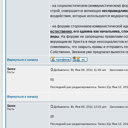
- на социалистическом (коммунистическом) фо
строй, совершается вопиющая
несправедлив
воздействия, которые используются модерато
- на форуме сторонников коммунистической и
естественно
, его админа как начальника, с
веры
. На форуме не запрещены правилами ос
верующим во Христа в лице неосоциалистов ил
сомневаюсь, что закрыть храмы и отправить п
Собственно, Зюганов уже предлагал вынести с
Вернуться к началу
Serex
Добавлено: Вс Янв 09, 2011 11:46 am
Заголовок соо
Гость
\\\\
Последний раз редактировалось: Serex (Ср Янв 12, 201
Вернуться к началу
Serex
Добавлено: Вс Янв 09, 2011 12:01 pm
Заголовок со
Гость
////
Последний раз редактировалось: Serex (Ср Янв 12, 201