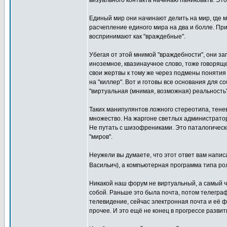
визуального контакта начинаю паниковать. Э
Единый мир они начинают делить на мир, где мо
расчепление единого мира на два и болле. Пр
воспринимают как "враждебные".
Убегая от этой мнимой "враждебности", они з
иноземное, квазинаучное слово, тоже говорящ
свои жертвы к тому же через подмены понятия 
на "киллер". Вот и готовы все основания для 
"виртуальная (мнимая, возможная) реальность"
Таких манипулянтов ложного стереотипа, тен
множество. На жаргоне светлых администратор
Не путать с шизофрениками. Это паталогичес
"миров".
Неужели вы думаете, что этот ответ вам напи
Васильич), а компьютерная программа типа р
Никакой наш форум не виртуальный, а самый ч
собой. Раньше это была почта, потом телегр
телевидение, сейчас электронная почта и её 
прочее. И это ещё не конец в прогрессе р