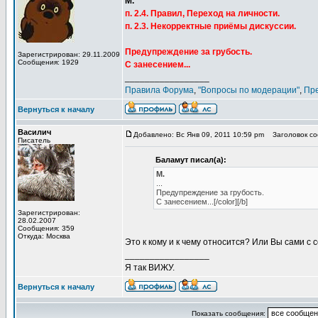
М.
п. 2.4. Правил, Переход на личности.
п. 2.3. Некорректные приёмы дискуссии.
Предупреждение за грубость.
Зарегистрирован: 29.11.2009
Сообщения: 1929
С занесением...
_________________
Правила Форума
,
"Вопросы по модерации"
,
Пр
Вернуться к началу
Василич
Добавлено: Вс Янв 09, 2011 10:59 pm
Заголовок со
Писатель
Баламут писал(а):
М.
...
Предупреждение за грубость.
С занесением...[/color][/b]
Зарегистрирован:
28.02.2007
Сообщения: 359
Откуда: Москва
Это к кому и к чему относится? Или Вы сами с
_________________
Я так ВИЖУ.
Вернуться к началу
Показать сообщения: