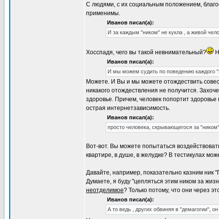
С людями, с их социальным положением, благо
применимы.
Иванов писал(а):
И за каждым "ником" не кукла , а живой чел
Хосспадя, чего вы такой невнимательный?
Н
Иванов писал(а):
И мы можем судить по поведению каждого "ни
Можете. И Вы и мы можете отождествить совест
никакого отождествления не получится. Захочет
здоровье. Причем, человек попортит здоровье
острая интернетзависимость.
Иванов писал(а):
просто человека, скрывающегося за "ником"
Вот-вот. Вы можете попытаться воздействовать н
квартире, в душе, в желудке? В тестикулах мож
Давайте, например, показательно казним ник "П
Думаете, я буду "цепляться этим ником за жизн
неотделимое
? Только потому, что они через э
Иванов писал(а):
А то ведь , других обвиняя в "демагогии", он