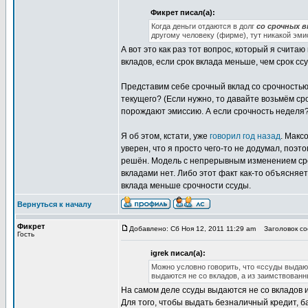
Фикрет писал(а):
Когда деньги отдаются в долг
со срочных 
другому человеку (фирме), тут никакой эми
А вот это как раз тот вопрос, который я счита
вкладов, если срок вклада меньше, чем срок сс
Представим себе срочный вклад со срочностью 
текущего? (Если нужно, то давайте возьмём сро
порождают эмиссию. А если срочность неделя? 
Я об этом, кстати, уже
говорил год назад
. Макс
уверен, что я просто чего-то не додумал, поэт
решён. Модель с непрерывным изменением сро
вкладами нет. Либо этот факт как-то объясняет
вклада меньше срочности ссуды.
Вернуться к началу
Фикрет
Добавлено: Сб Ноя 12, 2011 11:29 am
Заголовок соо
Гость
igrek писал(а):
Можно условно говорить, что «ссуды выдаю
выдаются не со вкладов, а из заимствованн
На самом деле ссуды выдаются не со вкладов 
Для того, чтобы выдать безналичный кредит, ба