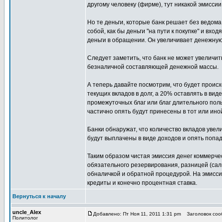
другому человеку (фирме), тут никакой эмиссии
Но те деньги, которые банк решает без ведома 
собой, как бы деньги "на пути к покупке" и вхо
деньги в обращении. Он увеличивает денежную 
Следует заметить, что банк не может увеличи
безналичной составляющей денежной массы.
А теперь давайте посмотрим, что будет происх
текущих вкладов в долг, а 20% оставлять в вид
промежуточных благ или благ длительного пол
частично опять будут принесены в тот или иной
Банки обнаружат, что количество вкладов увел
будут выплачены в виде доходов и опять попаду
Таким образом чистая эмиссия денег коммерче
обязательного резервирования, разницей (с
обналичкой и обратной процедурой. На эмисс
кредиты и конечно процентная ставка.
Вернуться к началу
uncle_Alex
Добавлено: Пт Ноя 11, 2011 1:31 pm
Заголовок сооб
Политолог