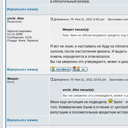
в обязательный резерв.
Вернуться к началу
uncle_Alex
Добавлено: Пт Ноя 11, 2011 9:40 pm
Заголовок сооб
Политолог
Фикрет писал(а):
Зарегистрирован:
13.12.2008
Ком. банк не обязан выдавать кредиты под за
Сообщения: 1216
Откуда: Киев, Украина
Я вот не знаю, и настаивать не буду на обяза
залогов, после наступления кризиса. И выдать
помочь определится в этом вопросе.
Вы так уверенно это утверждаете, может и док
Вернуться к началу
Фикрет
Добавлено: Пт Ноя 11, 2011 10:02 pm
Заголовок соо
Гость
uncle_Alex писал(а):
Вы так уверенно это утверждаете, может и 
Меня еще интуиция не подводила.
Залог - э
того. Коммерческие банки в отличие от центро
репутацию и положительную кредитную истор
Вернуться к началу