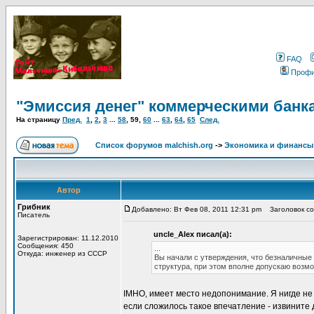
FAQ
Проф
"Эмиссия денег" коммерческими банк
На страницу
Пред.
1
,
2
,
3
...
58
,
59
,
60
...
63
,
64
,
65
След.
Список форумов malchish.org
->
Экономика и финансы
Автор
Грибник
Добавлено: Вт Фев 08, 2011 12:31 pm
Заголовок со
Писатель
uncle_Alex писал(а):
Зарегистрирован: 11.12.2010
Сообщения: 450
...
Откуда: инженер из СССР
Вы начали с утверждения, что безналичные 
структура, при этом вполне допускаю возмо
IMHO, имеет место недопонимание. Я нигде не 
если сложилось такое впечатление - извинит