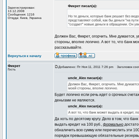
Фикрет писал(а):
Зарегистрирован:
13.12.2008
Сообщения: 1216
Но те деньги, которые банк решает без ведо
Откуда: Киев, Украина
представляют собой, как бы деньги "на пути 
"создает" новые деньги в обращении. Он ув
Должен Вас, Фикрет, огорчить. Мне думается, ув
стороны, вполне логично. А вот то, что банк м
рассказывайте.
Вернуться к началу
Фикрет
Добавлено: Пт Ноя 11, 2011 7:26 pm
Заголовок сооб
Гость
uncle_Alex писал(а):
Должен Вас, Фикрет, огорчить. Мне думается,
моей стороны, вполне логично.
Будет логично если речь идет о срочных счетах
деньгами не являются.
uncle_Alex писал(а):
А вот то, что банк может выдать в кредит, 
Да хоть по десятому кругу. Дело в том, что бан
выдать кредит на 100 руб.,
формально
достаточ
обналичить всю сумму или перечислить эти 100
порядок превышающую обязательные резервы