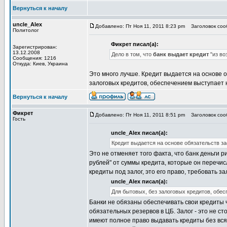
Вернуться к началу
uncle_Alex
Добавлено: Пт Ноя 11, 2011 8:23 pm
Заголовок сооб
Политолог
Фикрет писал(а):
Зарегистрирован:
13.12.2008
Дело в том, что
банк выдает кредит
"из во
Сообщения: 1216
Откуда: Киев, Украина
Это много лучше. Кредит выдается на основе о
залоговых кредитов, обеспечением выступает
Вернуться к началу
Фикрет
Добавлено: Пт Ноя 11, 2011 8:51 pm
Заголовок сооб
Гость
uncle_Alex писал(а):
Кредит выдается на основе обязательств за
Это не отменяет того факта, что банк деньги р
рублей" от суммы кредита, которые он перечис
кредиты под залог, это его право, требовать за
uncle_Alex писал(а):
Для бытовых, без залоговых кредитов, обе
Банки не обязаны обеспечивать свои кредиты 
обязательных резервов в ЦБ. Залог - это не ст
имеют полное право выдавать кредиты без вся