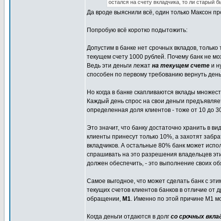
остался на счету вкладчика, то ли старый б
Да вроде выяснили всё, один только Максон пр
Попробую всё коротко подытожить:
Допустим в банке нет срочных вкладов, только
текущем счету 1000 рублей. Почему банк не мо
Ведь эти деньги лежат
на текущем счете
и н
способен по первому требованию вернуть день
Но когда в банке скапливаются вклады множеств
Каждый день спрос на свои деньги предъявляет
определенная доля клиентов - тоже от 10 до 3
Это значит, что банку достаточно хранить в в
клиенты принесут только 10%, а захотят забра
вкладчиков. А остальные 80% банк может испо
спрашивать на это разрешения владельцев этих
должен обеспечить, - это выполнение своих о
Самое выгодное, что может сделать банк с эти
текущих счетов клиентов банков в отличие от 
обращении,
М1
. Именно по этой причине М1 м
Когда деньги отдаются в долг
со срочных вкла