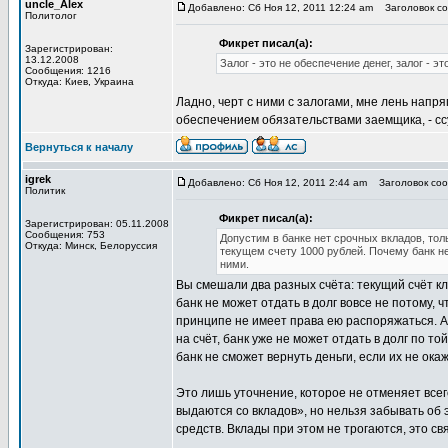
uncle_Alex
Добавлено: Сб Ноя 12, 2011 12:24 am
Заголовок со
Политолог
Фикрет писал(а):
Зарегистрирован:
13.12.2008
Залог - это не обеспечение денег, залог - э
Сообщения: 1216
Откуда: Киев, Украина
Ладно, черт с ними с залогами, мне лень напря
обеспечением обязательствами заемщика, - ссу
Вернуться к началу
igrek
Добавлено: Сб Ноя 12, 2011 2:44 am
Заголовок соо
Политик
Фикрет писал(а):
Зарегистрирован: 05.11.2008
Сообщения: 753
Допустим в банке нет срочных вкладов, тол
Откуда: Минск, Белоруссия
текущем счету 1000 рублей. Почему банк не
ними.
Вы смешали два разных счёта: текущий счёт кли
банк не может отдать в долг вовсе не потому, ч
принципе не имеет права ею распоряжаться. А 
на счёт, банк уже не может отдать в долг по то
банк не сможет вернуть деньги, если их не ока
Это лишь уточнение, которое не отменяет всег
выдаются со вкладов», но нельзя забывать об 
средств. Вклады при этом не трогаются, это св