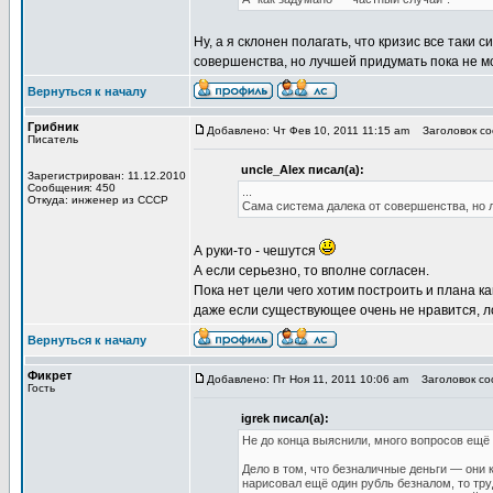
Ну, а я склонен полагать, что кризис все таки
совершенства, но лучшей придумать пока не мо
Вернуться к началу
Грибник
Добавлено: Чт Фев 10, 2011 11:15 am
Заголовок соо
Писатель
uncle_Alex писал(а):
Зарегистрирован: 11.12.2010
Сообщения: 450
...
Откуда: инженер из СССР
Сама система далека от совершенства, но л
А руки-то - чешутся
А если серьезно, то вполне согласен.
Пока нет цели чего хотим построить и плана ка
даже если существующее очень не нравится, л
Вернуться к началу
Фикрет
Добавлено: Пт Ноя 11, 2011 10:06 am
Заголовок соо
Гость
igrek писал(а):
Не до конца выяснили, много вопросов ещё 
Дело в том, что безналичные деньги — они 
нарисовал ещё один рубль безналом, то тру