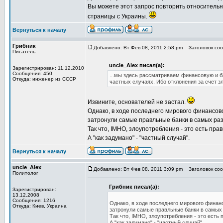
Вы можете этот запрос повторить относительно
страницы с Украины.
Вернуться к началу
Грибник
Добавлено: Вт Фев 08, 2011 2:58 pm
Заголовок соо
Писатель
uncle_Alex писал(а):
Зарегистрирован: 11.12.2010
Сообщения: 450
...мы здесь рассматриваем финансовую и б
Откуда: инженер из СССР
частных случаях. Ибо отклонения за счет з
Извините, основателей не застал.
Однако, в ходе последнего мирового финансов
затронули самые правльные банки в самых ра
Так что, IMHO, злоупотребления - это есть прав
А "как задумано" - "частный случай".
Вернуться к началу
uncle_Alex
Добавлено: Вт Фев 08, 2011 3:09 pm
Заголовок соо
Политолог
Грибник писал(а):
Зарегистрирован:
13.12.2008
Сообщения: 1216
Однако, в ходе последнего мирового финан
Откуда: Киев, Украина
затронули самые правльные банки в самых
Так что, IMHO, злоупотребления - это есть 
А "как задумано" - "частный случай".