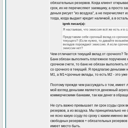
обязательных резервов. Когда клиент открывае
срок, их не перечисляют заемщику, а просто з
деньги рисует "из воздуха", а не перечисляет 
тогда, когда выдает кредит наличкой, а в остал
igrek писал(а):
Я настаиваю, что эмиссия всё же есть и в 
Представим себе срочный вклад со срочност
текущего? (Если нужно, то давайте возьмём 
вкладов порождают эмиссию. А если срочнос
эмиссии нет?
Чем отличается текущий вклад от срочного? Тем 
Банк обязан выполнить платежное поручение кл
срочном счете, то банк не обязан выполнять 
со срочного в текущий. Я предлагаю деньгами н
М1, а М1+срочные вклады, то есть М2 - это уже
Поэтому прежде чем рассуждать о том, имеет л
мой взгляд деньгами является денежный агрега
коммерческими банками, так как денег в обращ
Не суть важно превышает ли срок ссуды срок вк
резервов, а из воздуха. Мы принципиально не
не ясно какую ссуду по сроку с каким именно 
свободных резервов + обязательных резервов 
имеет место быть.