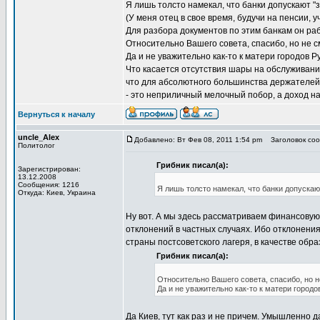
Я лишь толсто намекал, что банки допускают "
(У меня отец в свое время, будучи на пенсии, 
Для разбора документов по этим банкам он раб
Относительно Вашего совета, спасибо, но не с
Да и не уважительно как-то к матери городов Ру
Что касается отсутствия шары на обслуживание 
что для абсолютного большинства держателей 
- это неприличный мелочный побор, а доход на
Вернуться к началу
uncle_Alex
Добавлено: Вт Фев 08, 2011 1:54 pm
Заголовок соо
Политолог
Грибник писал(а):
Зарегистрирован:
13.12.2008
Сообщения: 1216
Я лишь толсто намекал, что банки допускаю
Откуда: Киев, Украина
Ну вот. А мы здесь рассматриваем финансовую 
отклонений в частных случаях. Ибо отклонени
страны постсоветского лагеря, в качестве обр
Грибник писал(а):
Относительно Вашего совета, спасибо, но н
Да и не уважительно как-то к матери городов
Да Киев, тут как раз и не причем. Умышленно д