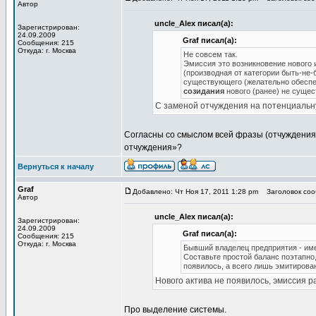
Автор
uncle_Alex писал(а):
Зарегистрирован:
24.09.2009
Graf писал(а):
Сообщения: 215
Откуда: г. Москва
Не совсем так.
Эмиссия это возникновение нового 
(производная от категории быть-не
существующего (желательно обесп
созидания
нового (ранее) не сущес
С заменой отчуждения на потенциальн
Согласны со смыслом всей фразы (отчуждения 
отчуждения»?
Вернуться к началу
Graf
Добавлено: Чт Ноя 17, 2011 1:28 pm
Заголовок сооб
Автор
uncle_Alex писал(а):
Зарегистрирован:
24.09.2009
Graf писал(а):
Сообщения: 215
Откуда: г. Москва
Бывший владелец предприятия - име
Составьте простой баланс поэтапно,
появилось, а всего лишь эмитирова
Нового актива не появилось, эмиссия 
Про выделение системы.