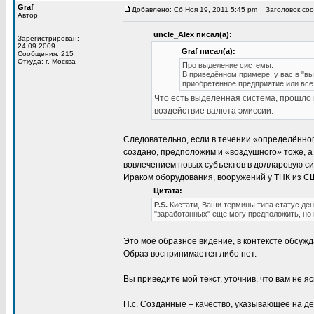
Graf
Добавлено: Сб Ноя 19, 2011 5:45 pm
Заголовок соо
Автор
uncle_Alex писал(а):
Зарегистрирован:
24.09.2009
Graf писал(а):
Сообщения: 215
Откуда: г. Москва
Про выделение системы.
В приведённом примере, у вас в "в
приобретённое предприятие или вс
Что есть выделенная система, прошло м
воздействие валюта эмиссии.
Следовательно, если в течении «определённог
создано, предположим и «воздушного» тоже, а
вовлечением новых субъектов в долларовую си
Ираком оборудования, вооружений у ТНК из С
Цитата:
P.S.
Кистати, Ваши термины типа статус дене
"заработанных" еще могу предположить, но 
Это моё образное видение, в контексте обсуж
Образ воспринимается либо нет.
Вы приведите мой текст, уточнив, что вам не я
П.с. Созданные – качество, указывающее на д