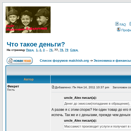
FAQ
Проф
Что такое деньги?
На страницу
Пред.
1
,
2
,
3
...
76
,
77
,
78
,
79
След.
Список форумов malchish.org
->
Экономика и финансы
Автор
Фикрет
Добавлено: Пн Ноя 14, 2011 10:37 pm
Заголовок со
Гость
uncle_Alex писал(а):
Денег до эмиссии(попадание в обращение), 
А разве я с этим спорю? Ни один товар до его
испечь. Так же и с деньгами, прежде чем день
uncle_Alex писал(а):
Массажист производит услуги и получает в 