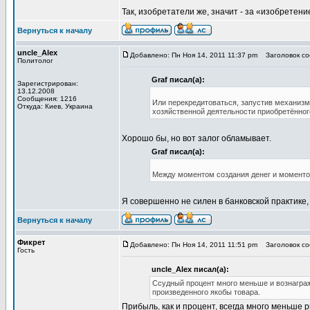
Так, изобретатели же, значит - за «изобретен
Вернуться к началу
uncle_Alex
Добавлено: Пн Ноя 14, 2011 11:37 pm
Заголовок соо
Политолог
Graf писал(а):
Зарегистрирован:
13.12.2008
Сообщения: 1216
Или перекредитоваться, запустив механизм 
Откуда: Киев, Украина
хозяйственной деятельности приобретённог
Хорошо бы, но вот залог обламывает.
Graf писал(а):
Между моментом создания денег и моментом в
Я совершенно не силен в банковской практике,
Вернуться к началу
Фикрет
Добавлено: Пн Ноя 14, 2011 11:51 pm
Заголовок соо
Гость
uncle_Alex писал(а):
Ссудный процент много меньше и вознаграж
произведенного якобы товара.
Прибыль, как и процент, всегда много меньше 