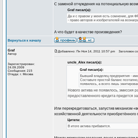
С заменой отчуждения на потенциальную возм
Graf писал(а):
Да и с правом у меня есть сомнение, для 
- право авторов и изобретателей на вознаг
А что будет в качестве произведения?
Вернуться к началу
Graf
Добавлено: Пн Ноя 14, 2011 10:57 pm
Заголовок со
Автор
uncle_Alex писал(а):
Зарегистрирован:
24.09.2009
Graf писал(а):
Сообщения: 215
Откуда: г. Москва
Бывший владелец предприятия - име
Составьте простой баланс поэтапно,
появилось, а всего лишь эмитирова
Нового актива не появилось, эмиссия 
предоставленного кредита придется зар
Или перекредитоваться, запустив механизм «в
хозяйственной деятельности приобретённого 
Цитата:
В итоге актива прибавится.