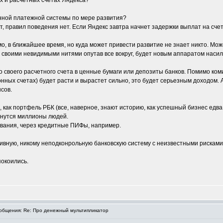
х и расчетных счетах Яндекса?
онной платежной системы по мере развития?
т, правил поведения нет. Если Яндекс завтра начнет задержки выплат на счета
мо, в ближайшее время, но куда может привести развитие не знает никто. М
, своими невидимыми нитями опутав все вокруг, будет новым аппаратом насили
о своего расчетного счета в ценные бумаги или депозиты банков. Помимо ко
ронных счетах) будет расти и вырастет сильно, это будет серьезным доходом
сов.
а, как портфель РБК (все, наверное, знают историю, как успешный бизнес ед
танутся миллионы людей.
ования, через кредитные ПИФы, например.
тивную, никому неподконрольную банковскую систему с неизвестными рискам
покоились.
бщения: Re: Про денежный мультипликатор