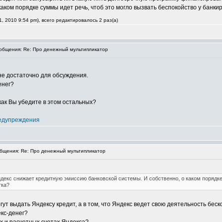
каком порядке суммы идет речь, чтоб это могло вызвать беспокойство у банк
, 2010 9:54 pm), всего редактировалось 2 раз(а)
бщения: Re: Про денежный мультипликатор
не достаточно для обсуждения.
енег?
как Вы убедите в этом остальных?
едупреждения
щения: Re: Про денежный мультипликатор
ндекс снижает кредитную эмиссию банковской системы. И собственно, о каком порядке
тка?
гут выдать Яндексу кредит, а в том, что Яндекс ведет свою деятельность беск
екс-денег?