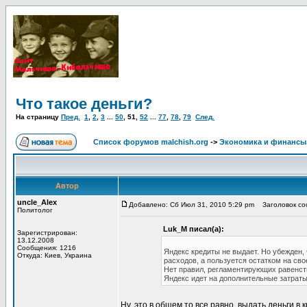
Что такое деньги?
На страницу
Пред.
1
,
2
,
3
...
50
,
51
,
52
...
77
,
78
,
79
След.
Список форумов malchish.org
->
Экономика и финансы
Автор
uncle_Alex
Добавлено: Сб Июл 31, 2010 5:29 pm
Заголовок соо
Политолог
Luk_M писал(а):
Зарегистрирован:
13.12.2008
Сообщения: 1216
Яндекс кредиты не выдает. Но убежден, 
Откуда: Киев, Украина
расходов, а пользуется остатком на сво
Нет правил, регламентирующих равенство
Яндекс идет на дополнительные затраты 
Ну, это в общем то все равно, выдать деньги 