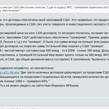
оты внутри США обеспечены золотом. Судя по аудиту ФРС, "трежерями правительства"
ть обеспечение?
м, что доллары обеспечены всей экономикой США. Это правильно. Но придется 
овары, производимые в США, без учета товарного и инвестиционного экспорта
 при мировой цене на него 1200 долларов, то нетрудно посчитать, на какую ч
часть "экономики США" действительно обеспечена "трежерями". Причем, дефи
 Россия и т.д.) эти "трежеря". И была эта сумма всегда не больше (или равн
ША долларов, на такую же сумму Остальной Мир покупал у США "трежеря".
08 г. чистый импорт составил еще 680 млрд. , то в 2009 - только 380 млрд. До
риллиона, а трежерей Остальной Мир может купить только на 380 млрд. ФРС п
ого, в США, где общая денежная масса составляет 8 триллионов, "вылилось"
одкрался незаметно, но окончательно.
e.ru/31-04.php
"Две трети наличных долларов циркулируют за пределами СШ
 обращающихся за пределами Соединенных Штатов, превысило количество дол
, в конце 1980-х - примерно 60%."
% и ее можно увидеть на сайте Нью-Йоркского ФРБанка.