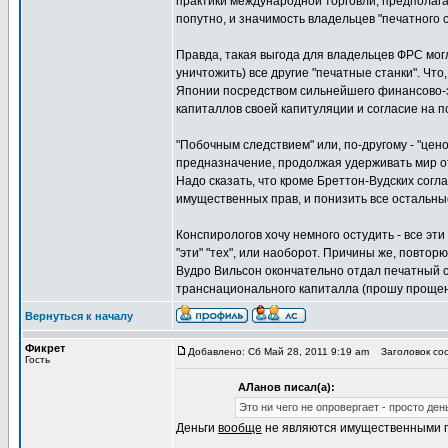
практики международной торговли, предполагал
попутно, и значимость владельцев "печатного с
Правда, такая выгода для владельцев ФРС могл
уничтожить) все другие "печатные станки". Ч
Японии посредством сильнейшего финансово-эк
капиталлов своей капитуляции и согласие на 
"Побочным следствием" или, по-другому - "цен
предназначение, продолжая удерживать мир от
Надо сказать, что кроме Бреттон-Вудских согла
имущественных прав, и понизить все остальн
Конспирологов хочу немного остудить - все эт
"эти" "тех", или наоборот. Причины же, повтор
Вудро Вильсон окончательно отдал печатный с
транснационального капиталла (прошу прощен
Вернуться к началу
Фикрет
Добавлено: Сб Май 28, 2011 9:19 am
Заголовок соо
Гость
АЛанов писал(а):
Это ни чего не опровергает - просто де
Деньги
вообще
не являются имущественными пр