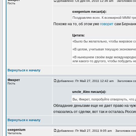
Добавлено: Сб Дек 04, 2010 12:36 am
Заголовок со
Гость
oxegenium писал(а):
Поздравляю всех. К всемирной МММ тре
Похоже на то, об этом уже
говорит
сам Бернанк
Цитата:
«Было бы желательно, чтобы мировое 
«В целом, учитывая текущую экономиче
«В нынешнем своём виде международная
или какого-то другого, чтобы побудить
Вернуться к началу
Фикрет
Добавлено: Пт Май 27, 2011 12:42 am
Заголовок со
Гость
uncle_Alex писал(а):
Вы, Фикрет, попробуйте отвергнуть, что
Обладание деньгами еще не дает право на чужо
отказались от сделки, вот так и осталась Ро
Вернуться к началу
oxegenium
Добавлено: Пт Май 27, 2011 9:05 am
Заголовок соо
Читатель