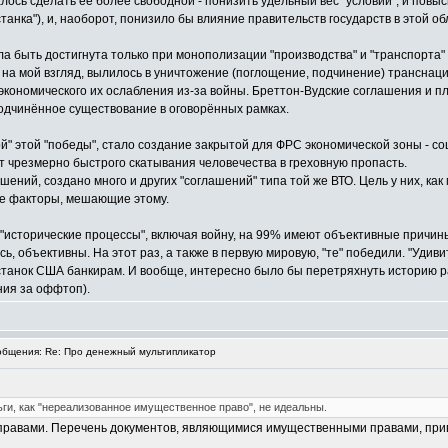
ось сделать её более свободной - понизить удельный вес "условий", и повыси
танка"), и, наоборот, понизило бы влияние правительств государств в этой о
а быть достигнута только при монополизации "производства" и "транспорта" м
то, на мой взгляд, вылилось в уничтожение (поглощение, подчинение) транс
ономического их ослабления из-за войны. Бреттон-Вудские соглашения и пл
подчинённое существование в оговорённых рамках.
ой" этой "победы", стало создание закрытой для ФРС экономической зоны - с
 чрезмерно быстрого скатывания человечества в греховную пропасть.
шений, создано много и других "соглашений" типа той же ВТО. Цель у них, как
ые факторы, мешающие этому.
и "исторические процессы", включая войну, на 99% имеют объективные причины
юсь, объективны. На этот раз, а также в первую мировую, "те" победили. "Уди
танок США банкирам. И вообще, интересно было бы перетряхнуть историю ра
ия за оффтоп).
бщения: Re: Про денежный мультипликатор
ньги, как "нереализованное имущественное право", не идеальны.
авами. Перечень документов, являющимися имущественными правами, привед