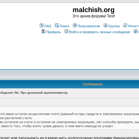
malchish.org
Это архив форума! Test!
FAQ
Поиск
Пользователи
Группы
Регист
Профиль
Войти и проверить личные сообщения
Сообщение
бщения: Re: Про денежный мультипликатор
что имея остаток на расчетном счете (равный остаку средств в электронных кошелька
ем расчетном счете.
 остатков на счете и остатков на электронных кошельках, нет способа проверить, вы
вместо того, чтобы взять чужие деньги, о чем никто никогда не узнает.
в кредит или запузырить их в какую нить долгосрочную программу финансирова