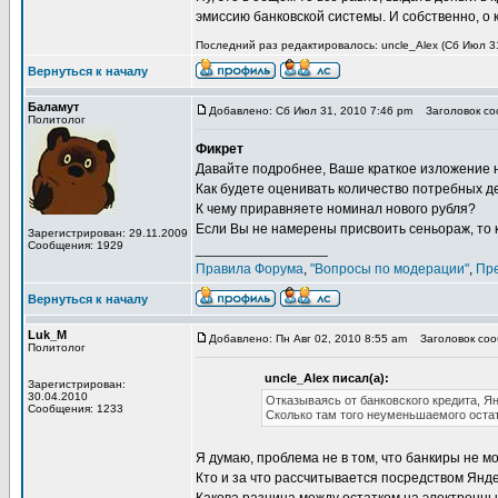
эмиссию банковской системы. И собственно, о 
Последний раз редактировалось: uncle_Alex (Сб Июл 31
Вернуться к началу
Баламут
Добавлено: Сб Июл 31, 2010 7:46 pm
Заголовок соо
Политолог
Фикрет
Давайте подробнее, Ваше краткое изложение 
Как будете оценивать количество потребных д
К чему приравняете номинал нового рубля?
Если Вы не намерены присвоить сеньораж, то 
Зарегистрирован: 29.11.2009
Сообщения: 1929
_________________
Правила Форума
,
"Вопросы по модерации"
,
Пр
Вернуться к началу
Luk_M
Добавлено: Пн Авг 02, 2010 8:55 am
Заголовок сооб
Политолог
uncle_Alex писал(а):
Зарегистрирован:
30.04.2010
Отказываясь от банковского кредита, Я
Сообщения: 1233
Сколько там того неуменьшаемого оста
Я думаю, проблема не в том, что банкиры не мо
Кто и за что рассчитывается посредством Янд