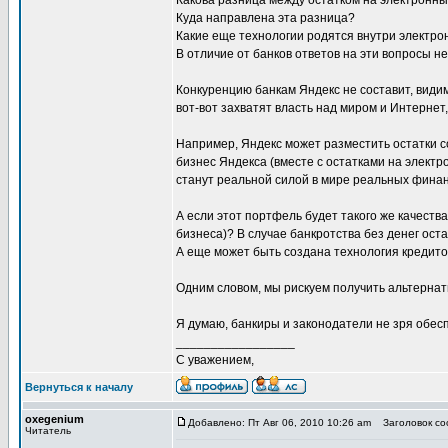
Какова разница между остатком на электронны
Куда направлена эта разница?
Какие еще технологии родятся внутри электр
В отличие от банков ответов на эти вопросы не
Конкуренцию банкам Яндекс не составит, види
вот-вот захватят власть над миром и Интернет
Например, Яндекс может разместить остатки с
бизнес Яндекса (вместе с остатками на элект
станут реальной силой в мире реальных финан
А если этот портфель будет такого же качеств
бизнеса)? В случае банкротства без денег ос
А еще может быть создана технология кредит
Одним словом, мы рискуем получить альтерна
Я думаю, банкиры и законодатели не зря обес
_________________
С уважением,
Вернуться к началу
oxegenium
Добавлено: Пт Авг 06, 2010 10:26 am
Заголовок соо
Читатель