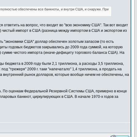
 полностью обеспечены все банкноты, и внутри США, и снаружи. При
ответить на вопрос, что входит во "всю экономику США". Так вот входит
; 3) чистый импорт в США (разница между импортом в США и экспортом из
асть "экономики США" доллар обеспечен золотым запасом (то есть
циты годовых бюджетов закрывались до 2009 года суммой, на которую
а) сумме чистого импорта (иначе-дефициту торгового баланса США). На
ходы бюджета в 2009 году были 2,1 триллиона, а расходы 3,5 триллиона,
од "трежеря" 2009 г. таки "напечатало" 1,4 триллиона, а продать на
 на внутренний рынок долларов, которые вообще ничем не обеспечены, на
А. По оценкам Федеральной Резервной Системы США, примерно в конце
ларовых банкнот, циркулирующих в США. В начале 1970-х годов за