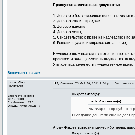
Правоустанавливающие документы:
1. Договор о безвозмездной передаче жилья в 
2. Договор купли – продажи;
3. Договор дарения;
4. Договор мены;
5. Свидетельство о праве на наследство ( по з
6. Решение суда или мировое соглашение;
Имущестенным правом является только чек, кот
произвести обмен, обменять имущество на имущ
У владельца денег есть имущественное право т
Вернуться к началу
uncle_Alex
Добавлено: Сб Май 28, 2011 9:34 pm
Заголовок соо
Политолог
Фикрет писал(а):
Зарегистрирован:
13.12.2008
uncle_Alex писал(а):
Сообщения: 1216
Откуда: Киев, Украина
Вы, Фикрет, попробуйте отвер
Обладание деньгами еще не дает пр
А Вам Фикрет, известны какие либо права, да
Фикрет писал(а):