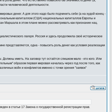
ть роль денег. Что естественно повысило бы значимость денег (а,
бласти человеческой деятельности.
ировых денег. А для этого надо было подчинить себе (а на худой конец -
национальным капиталлом (США) национальных капиталлов Европы и
ан Маршала в этом плане можно рассматривать как признание нац.
оциалистического лагеря. Россия и здесь продолжила своё историческое
 мне представляется, одна - повысить роль денег как условия реализации
. Должны иметь. На заговор тут остаётся слишком мало - кто кого. Или
вительным" образом первая мировая началась через год после того, как
зличных войн и конфликтов именно с точки зрения "заявок"
ен в статье 17 Закона о государственной регистрации прав.