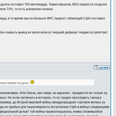
сдолга составил 783 миллиарда. Таким образом, 86% прироста госдолга
яла 73%, то есть ускорение налицо.
иард, в то время как на балансе ФРС прирост облигаций США составил
чтобы покрыть вывод их капиталов (и текущий дефицит бюджета) работает
нным правом на руках.
енном мире. Или Опель, как товар, не идеален - продается не только за
анут. Но если заглянуть в историю, то не трудно проследить тренд в
апример, до Второй мировой войны международная торговля велась за
и (куда он прибыл для переговоров по вступлению США в войну) следующими
 "официальной целью" той войны провозглашалась ломка сложившейся