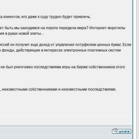
 клиентов, его даже к суду трудно будет привлечь.
ожет быть мы находимся на пороге передела мира? Интернет-воротилы
я в руках новой элиты...
миссий он получит еще доход от упрвления потрфелем ценных бумаг. Если
. А фонды, действующие в интересах электронных платежных систем
ва не был уничтожен последствиями игры на бирже собственников этого
и, неизвестными собственниками и неизвестными последствиями.