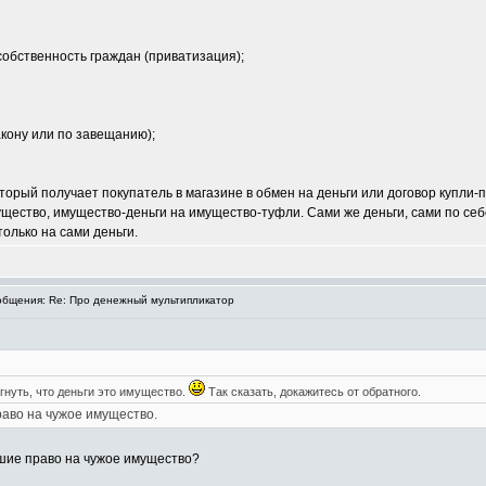
собственность граждан (приватизация);
акону или по завещанию);
орый получает покупатель в магазине в обмен на деньги или договор купли-п
ество, имущество-деньги на имущество-туфли. Сами же деньги, сами по себе
олько на сами деньги.
бщения: Re: Про денежный мультипликатор
гнуть, что деньги это имущество.
Так сказать, докажитесь от обратного.
аво на чужое имущество.
юшие право на чужое имущество?