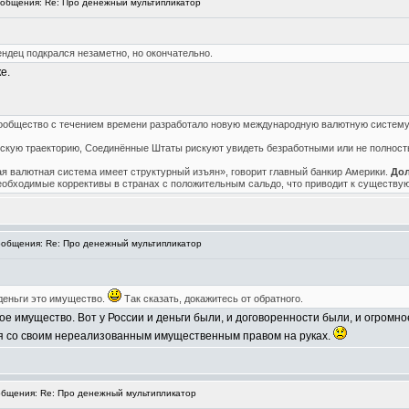
общения: Re: Про денежный мультипликатор
ндец подкрался незаметно, но окончательно.
е.
сообщество с течением времени разработало новую международную валютную систем
скую траекторию, Соединённые Штаты рискуют увидеть безработными или не полност
 валютная система имеет структурный изъян», говорит главный банкир Америки.
Дол
 необходимые коррективы в странах с положительным сальдо, что приводит к существ
общения: Re: Про денежный мультипликатор
 деньги это имущество.
Так сказать, докажитесь от обратного.
е имущество. Вот у России и деньги были, и договоренности были, и огромн
ссия со своим нереализованным имущественным правом на руках.
бщения: Re: Про денежный мультипликатор