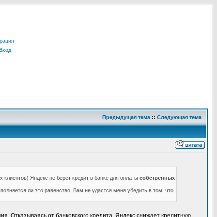
рация
Вход
Предыдущая тема
::
Следующая тема
х клиентов) Яндекс не берет кредит в банке для оплаты
собственных
полняется ли это равенство. Вам не удастся меня убедить в том, что
ния. Отказываясь от банковского кредита, Яндекс снижает кредитную