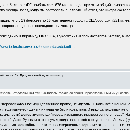
ода) на балансе ФРС прибавилось 676 миллиардов, при этом общий прирост го
а месяца назад, когда мы составляли аналогичный отчет, эта цифра составл
видим, что с 18 февраля по 19 мая прирост госдолга США составил 221 милл
 прироста госдолга в последние три месяца.
осят деньги в пирамиду ГКО США, а уносят - началось лоховское бегство, а 
://www.federalreserve.gov/econresdata/default.htm
общения: Re: Про денежный мультипликатор
тказались от сделки, вот так и осталась Россия со своим нереализованным имуществе
ак "нереализованное имущественное право", не идеальны. Как и всё в нашем бр
е и ещё какие-то). Деньги никогда не были идеальны. И никогда таковыми не ст
еальности) денег, именно как "нереализованного имущественного права". Н
 не лезь". Даже Рузвельт это озвучил, когда начал своё выступление в Англи
то причинами этой войны являются несовершенные торговые отношения". Т.е.