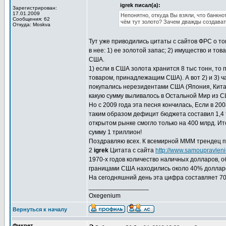
igrek писал(а):
Зарегистрирован:
17.01.2009
Непонятно, откуда Вы взяли, что банкн
Сообщения: 62
чём тут золото? Зачем дважды создава
Откуда: Moskva
Тут уже приводились цитаты с сайтов ФРС о то
в нее: 1) ее золотой запас; 2) имущество и т
США.
1) если в США золота хранится 8 тыс тонн, то
товаром, принадлежащим США). А вот 2) и 3) 
покупались нерезидентами США (Япония, Китай,
какую сумму выливалось в Остальной Мир из С
Но с 2009 года эта песня кончилась, Если в 20
таким образом дефицит бюджета составил 1,4 т
открытом рынке смогло только на 400 млрд. Ит
сумму 1 триллион!
Поздравляю всех. К всемирной МММ трендец п
2
igrek
Цитата с сайта
http://www.samoupravleni
1970-х годов количество наличных долларов,
границами США находились около 40% долларов
На сегодняшний день эта цифра составляет 70
_________________
Oxegenium
Вернуться к началу
Фикрет