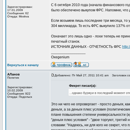
С 6 октября 2010 года (начала финансового г
Зарегистрирован:
было обеспечено выкупом ФРС. Напомню, что дв
17.01.2009
Сообщения: 62
Откуда: Moskva
Если возьмем лишь последние три месяца, то у
304 миллиарда. То есть ФРС выкупило 137% от
Означает это лишь одно - лохи теперь не прин
печатный станок.
ИСТОЧНИК ДАННЫХ - ОТЧЕТНОСТЬ ФРС
http
_________________
Oxegenium
Вернуться к началу
АЛанов
Добавлено: Пт Май 27, 2011 10:41 am
Заголовок со
Политик
Фикрет писал(а):
Зарегистрирован:
10.02.2009
...однако буржуи в последний момент о
Сообщения: 922
Откуда: Подольск
Это ни чего не опровергает - просто деньги, к
деньги, а за деньги плюс условия (политически
плане повышения степени универсальности (ид
"деньги плюс условия" - "двое торгуют, третий
словами: "Надеюсь, ни для кого не секрет, ч