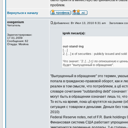
было прийти в министерство финансов и сказать
проблем.
Вернуться к началу
oxegenium
Добавлено: Вт Июл 13, 2010 6:31 am
Заголовок соо
Читатель
igrek писал(а):
Зарегистрирован:
17.01.2009
Сообщения: 62
Откуда: Moskva
out·stand·ing
[…]
2. […]
c
of securities : publicly issued and sold
Что значит:
"2. […] c) по отношению к цен
будет "выпущенный в обращение".
"Выпущенный в обращение" это термин, указыв
попала в гражданско-правовой оборот, как и л
реален в том смысле, что потребляем, а цб ест
словаре сочетание "outstanding debt" означае
могут быть в обращении означает лишь то, что
То есть на время, пока цб крутятся на рынке (
ситуация с товаром и деньгами. Деньги без то
2010)
Federal Reserve notes, net of F.R. Bank holdings
Финансовая система США работает упрощенно, к
эмитируются первичные доллары, 2-я ступень 