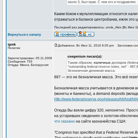
около 3, был прав. С чем его и поздравляю.
Каким боком к мультипликации относится нал
отражаться в балансе центробанка, ежли это 
Последний раз редактировалось: uncle_Alex (Вс Июл 11
Вернуться к началу
igrek
Добавлено: Вс Июл 11, 2010 6:05 pm
Заголовок соо
Политик
oxegenium писал(а):
Зарегистрирован: 05.11.2008
Сообщения: 753
Таким образом,
наличных
долларов (federa
Откуда: Минск, Белоруссия
"outstanding federal reserve notes, net" -
безналичная денежная масса.
887 — это не безналичная масса. Это всё rese
Безналичная масса учитывается в денежном агр
(монеты и банкноты), а demand deposits (вклад
http://www.federalreserve.gov/releases/h6/hist/h6hi
Откуда Вы взяли цифру 320, непонятно. Прост
на устаревших сведениях о золотом обеспечен
что сказано
на сайте казначейства США:
"Congress has specified that a Federal Reserve Ba