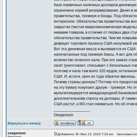
базе первичных наличных долларов денежную б
ограничена нормой резервирования. Денег в эк
правительства, трежеря и бонды. Под обязате
интересное. Обязательства правительства во
закрытая (чистая макроэкономическая модель)
никаким товаром, в отличие от первых двух ст
обязательства правительства. Чем же покрыва
дефицит торгового баланса США ненулевой уже
Вот эта денежная масса и выливается из США 
напечатанные под трежеря баксы. А вот для 
количество зеленого нала. При его заказе стр
гасит (уничтожает, списывает с безнальных сч
поэтому и нала там всего 320 ярдов, остальное
США. И, кстати, хрен их туда обратно ввезешь
Почему страны-доноры? Потому что предостави
на эту бумагу покупают другую - трежеря. Но 
мультиплицируется международной банковской 
дополнительному спросу на доллары. И таким о
США растут, а М3 стал сжиматься. Но об этом 
_________________
Oxegenium
Вернуться к началу
oxegenium
Добавлено: Вт Июл 13, 2010 7:19 am
Заголовок соо
Читатель