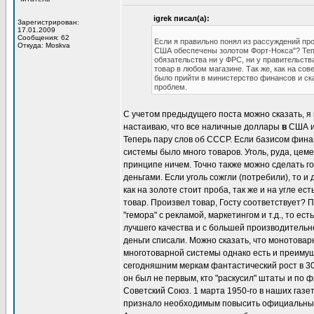
igrek писал(а):
Зарегистрирован:
17.01.2009
Сообщения: 62
Если я правильно понял из рассуждений пр
Откуда: Moskva
США обеспечены золотом Форт-Нокса"? Тепе
обязательства ни у ФРС, ни у правительств
товар в любом магазине. Так же, как на с
было прийти в министерство финансов и сказ
проблем.
С учетом предыдущего поста можно сказать, я 
настаиваю, что все наличные доллары
в
США и
Теперь пару слов об СССР. Если базисом фина
системы было много товаров. Уголь, руда, цеме
принципе ничем. Точно также можно сделать г
деньгами. Если уголь сожгли (потребили), то и
как на золоте стоит проба, так же и на угле е
товар. Произвел товар, Госту соответствует? П
"гемора" с рекламой, маркетингом и т.д., то 
лучшего качества и с большей производительно
деньги списали. Можно сказать, что монотова
многотоварной системы однако есть и преимущ
сегодняшним меркам фантастический рост в 30
он был не первым, кто "раскусил" штаты и по
Советский Союз. 1 марта 1950-го в наших газ
признало необходимым повысить официальный