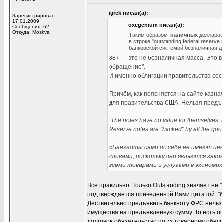
igrek писал(а):
Зарегистрирован:
17.01.2009
oxegenium писал(а):
Сообщения: 62
Откуда: Moskva
Таким образом,
наличных
долларов 
в строке "outstanding federal reser
банковской системой безналичная 
887 — это не безналичная масса. Это в
обращение".
И именно облигации правительства сос
Причём, как поясняется на сайте казн
для правительства США. Нельзя предъя
"The notes have no value for themselves, b
Reserve notes are "backed" by all the goo
«Банкноты сами по себе не имеют цен
словами, поскольку они являются за
всеми товарами и услугами в экономик
Все правильно. Только Outstanding значает не
подтверждается приведенной Вами цитатой: "б
Дествительно предъявить банкноту ФРС нельзя
имущества на предъявленную сумму. То есть оп
долговое обязательство по их товарному обесп