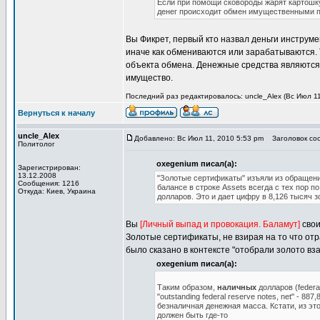
Если при помощи сковороды жарят картошку
денег происходит обмен имущественными п
Вы Фикрет, первый кто назвал деньги инструм
иначе как обмениваются или зарабатываются. 
объекта обмена. Денежные средства являются
имущество.
Последний раз редактировалось: uncle_Alex (Вс Июл 11,
Вернуться к началу
uncle_Alex
Добавлено: Вс Июл 11, 2010 5:53 pm
Заголовок соо
Политолог
oxegenium писал(а):
Зарегистрирован:
13.12.2008
"Золотые сертификаты" изъяли из обращени
Сообщения: 1216
балансе в строке Assets всегда с тех пор по
Откуда: Киев, Украина
долларов. Это и дает цифру в 8,126 тысяч з
Вы
[Личный выпад и провокация. Баламут]
свои
Золотые сертификаты, не взирая на то что отр
было сказано в контексте "отобрали золото вз
oxegenium писал(а):
Таким образом,
наличных
долларов (federa
"outstanding federal reserve notes, net" -
безналичная денежная масса. Кстати, из эт
должен быть где-то