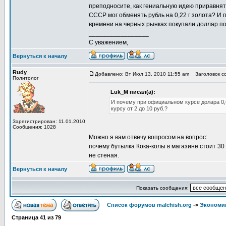
преподносите, как гениальную идею приравнять 
СССР мог обменять рубль на 0,22 г золота? И
времени на черных рынках покупали доллар по 
_________________
С уважением,
Вернуться к началу
Rudy
Добавлено: Вт Июл 13, 2010 11:55 am
Заголовок со
Политолог
Luk_M писал(а):
И почему при официальном курсе долара 0,
курсу от 2 до 10 руб.?
Зарегистрирован: 11.01.2010
Сообщения: 1028
Можно я вам отвечу вопросом на вопрос:
почему бутылка Кока-колы в магазине стоит 30 р
не стеная.
Вернуться к началу
Показать сообщения:
Список форумов malchish.org
->
Экономи
Страница
41
из
79