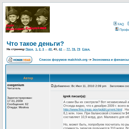
FAQ
Проф
Что такое деньги?
На страницу
Пред.
1
,
2
,
3
...
40
,
41
,
42
...
77
,
78
,
79
След.
Список форумов malchish.org
->
Экономика и финансы
Автор
oxegenium
Добавлено: Вс Июл 11, 2010 2:09 pm
Заголовок соо
Читатель
igrek писал(а):
Зарегистрирован:
17.01.2009
А сами Вы их смотрели? Вот независимый 
Сообщения: 62
Отсюда видно, что к декабрю 2009 г. всего 
Откуда: Moskva
http://www.fms.treas.gov/gold/current.html
. На
8,1 млн. тонн. При балансовой стоимости $
составляет 10,9 млрд. дол. Маловато для о
Но, может быть, попробуем посчитать по р
стоимость запасов получается 310 млрд. В