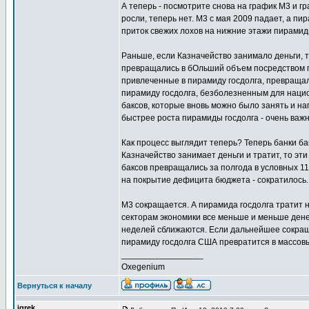
А теперь - посмотрите снова на график M3 и г
росли, теперь нет. М3 с мая 2009 падает, а пи
приток свежих лохов на нижние этажи пирамид
Раньше, если Казначейство занимало деньги, т
превращались в бОльший объем посредством пр
привлеченные в пирамиду госдолга, превращали
пирамиду госдолга, безболезненным для национ
баксов, которые вновь можно было занять и н
быстрее роста пирамиды госдолга - очень важ
Как процесс выглядит теперь? Теперь банки ба
Казначейство занимает деньги и тратит, то эт
баксов превращались за полгода в условных 110
на покрытие дефицита бюджета - сократилось.
М3 сокращается. А пирамида госдолга тратит 
секторам экономики все меньше и меньше денег
неделей сближаются. Если дальнейшее сокращ
пирамиду госдолга США превратится в массовы
_________________
Oxegenium
Вернуться к началу
igrek