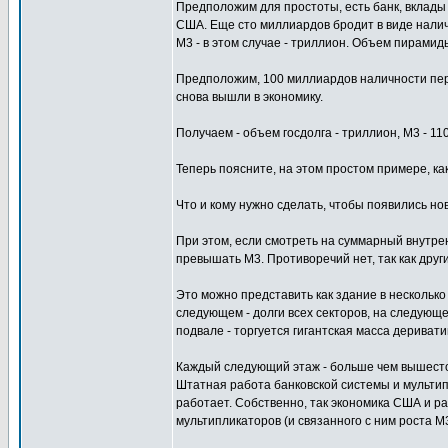
Предположим для простоты, есть банк, вклады
США. Еще сто миллиардов бродит в виде наличн
М3 - в этом случае - триллион. Объем пирамид
Предположим, 100 миллиардов наличности пере
снова вышли в экономику.
Получаем - объем госдолга - триллион, М3 - 11
Теперь поясните, на этом простом примере, к
Что и кому нужно сделать, чтобы появились но
При этом, если смотреть на суммарный внутре
превышать M3. Противоречий нет, так как други
Это можно представить как здание в несколько
следующем - долги всех секторов, на следующе
подвале - торгуется гигантская масса деривати
Каждый следующий этаж - больше чем вышест
Штатная работа банковской системы и мультипл
работает. Собственно, так экономика США и ра
мультипликаторов (и связанного с ним роста M3