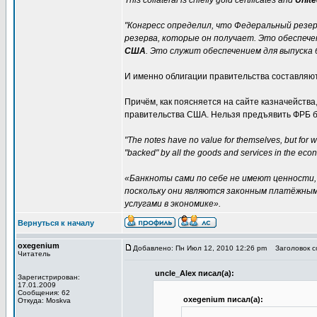
This collateral is chiefly gold certificates and
Unite
"Конгресс определил, что Федеральный резе
резерва, которые он получает. Это обеспеч
США
. Это служит обеспечением для выпуска 
И именно облигации правительства составляют
Причём, как поясняется на сайте казначейства
правительства США. Нельзя предъявить ФРБ ба
"The notes have no value for themselves, but for w
"backed" by all the goods and services in the eco
«Банкноты сами по себе не имеют ценности, 
поскольку они являются законным платёжным
услугами в экономике».
Вернуться к началу
oxegenium
Добавлено: Пн Июл 12, 2010 12:26 pm
Заголовок со
Читатель
uncle_Alex писал(а):
Зарегистрирован:
17.01.2009
Сообщения: 62
oxegenium писал(а):
Откуда: Moskva