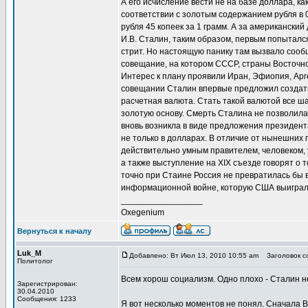
А его исчисление вести не на базе доллара, ка
соответствии с золотым содержанием рубля в 0
рубля 45 копеек за 1 грамм. А за американски
И.В. Сталин, таким образом, первым попытался
стрит. Но настоящую панику там вызвало сооб
совещание, на котором СССР, страны Восточно
Интерес к плану проявили Иран, Эфиопия, Арг
совещании Сталин впервые предложил создать
расчетная валюта. Стать такой валютой все ш
золотую основу. Смерть Сталина не позволила
вновь возникла в виде предложения президен
не только в долларах. В отличие от нынешних
действительно умным правителем, человеком,
а также выступление на XIX съезде говорят о т
точно при Стаине Россия не превратилась бы 
информационной войне, которую США выиграли в
_________________
Oxegenium
Вернуться к началу
Luk_M
Добавлено: Вт Июл 13, 2010 10:55 am
Заголовок со
Политолог
Всем хорош социализм. Одно плохо - Сталин не
Зарегистрирован:
30.04.2010
Сообщения: 1233
Я вот несколько моментов не понял. Сначала В