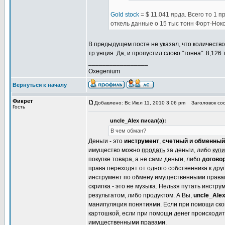
Gold stock
= $ 11.041 ярда. Всего то 1 
откель данные о 15 тыс тонн Форт-Нок
В предыдущем посте не указал, что количество
тр.унция. Да, и пропустил слово "тонна": 8,126
_________________
Oxegenium
Вернуться к началу
Фикрет
Добавлено: Вс Июл 11, 2010 3:06 pm
Заголовок соо
Гость
uncle_Alex писал(а):
В чем обман?
Деньги - это
инструмент
,
счетный и обменный
имущество можно
продать
за деньги, либо
купи
покупке товара, а не сами деньги, либо
догово
права переходят от одного собственника к дру
инструмент по обмену имущественными правами. 
скрипка - это не музыка. Нельзя путать инстру
результатом, либо продуктом. А Вы,
uncle_Ale
манипуляция понятиями. Если при помощи сков
картошкой, если при помощи денег происходит
имущественными правами.