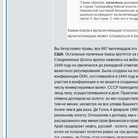
Таким образом,
наличных
долларов 
в строке "outstanding federal reser
банковской системой безналичная де
реально коэфициент мультипликации
около 3, был прав. С чем его и позд
Каким боком к мультипликации относи
мультипликации может отражаться в ба
Вы безусловно правы, все 887 миллиардов это
США
. Остальные наличные баксы крутятся за 
Соединенные Штаты крупно нажились на войне. 
1949 году он увеличился до рекордной отметки
валютного регулирования. Была создана на о
конференции ООН, состоявшейся в 1944 году 
участия в конференции и не вошел в созданны
числу конвертируемых валют. СССР приходилось
ленд-лизу, осуществлявшиеся в долг. Практич
обмена долларов на золото: он мог осуществл
тем не менее, несмотря на все уловки Вашингт
более чем в два раза. Де Голль 4 февраля 196
реальному золоту. Отношение к доллару, как к
рассказанного ему министром финансов в прав
Араб предлагает нефть, русский - золото, аме
итоге он получает полотно ровно за три доллар
тут «трюк», де Голль стал готовить дедоллар