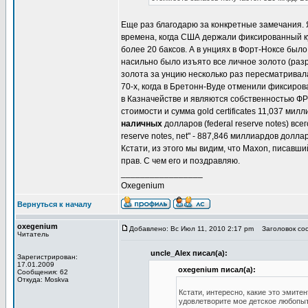
Еще раз благодарю за конкретные замечания. 
времена, когда США держали фиксированный ку
более 20 баксов. А в унциях в Форт-Ноксе был
насильно было изъято все личное золото (разр
золота за унцию несколько раз пересматривала
70-х, когда в Бретонн-Вуде отменили фиксиро
в Казначействе и являются собственностью ФРС.
стоимости и сумма gold certificates 11,037 ми
наличных
долларов (federal reserve notes) все
reserve notes, net" - 887,846 миллиардов дол
Кстати, из этого мы видим, что Maxon, писавш
прав. С чем его и поздравляю.
_________________
Oxegenium
Вернуться к началу
oxegenium
Добавлено: Вс Июл 11, 2010 2:17 pm
Заголовок соо
Читатель
uncle_Alex писал(а):
Зарегистрирован:
17.01.2009
oxegenium писал(а):
Сообщения: 62
Откуда: Moskva
Кстати, интересно, какие это эмите
удовлетворите мое детское любопы