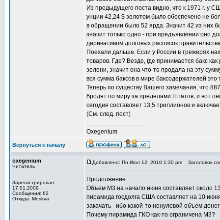
Из предыдущего поста видно, что к 1971 г. у 
унции 42,24 $ золотом было обеспечено не бол
в обращении было 52 ярда. Значит 42 из них 
значит только одно - при предъявлении оно до
деривативом долговых расписок правительства
Поехали дальше. Если у России в трежерях нахо
товаров. Где? Везде, где принимается бакс как
зелени, значит она что-то продала на эту сумму
вся сумма баксов в мире баксодержателей это 
Теперь по существу Вашего замечания, что 887 
бродят по миру за пределами Штатов, и вот он
сегодня составляет 13,5 триллионов и включае
(См. след. пост)
_________________
Oxegenium
Вернуться к началу
oxegenium
Добавлено: Пн Июл 12, 2010 1:30 pm
Заголовок соо
Читатель
Продолжение.
Зарегистрирован:
Объем M3 на начало июня составляет около 13
17.01.2009
Сообщения: 62
пирамида госдолга США составляет на 10 июня 
Откуда: Moskva
закачать - ибо какой-то ненулевой объем денег
Почему пирамида ГКО как-то ограничена M3?