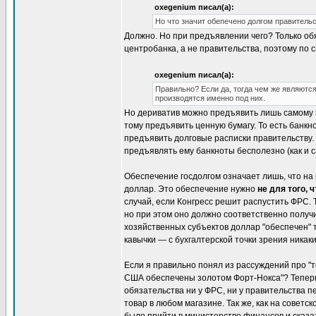
oxegenium писал(а):
Но что значит обепечено долгом правительс
Должно. Но при предъявлении чего? Только обя
центробанка, а не правительства, поэтому по 
oxegenium писал(а):
Правильно? Если да, тогда чем же являютс
производятся именно под них.
Но дериватив можно предъявить лишь самому э
тому предъявить ценную бумагу. То есть банкн
предъявить долговые расписки правительству. 
предъявлять ему банкноты бесполезно (как и с
Обеспечение госдолгом означает лишь, что н
доллар. Это обеспечение нужно
не для того,
случай, если Конгресс решит распустить ФРС. Т
но при этом оно должно соответственно получи
хозяйственных субъектов доллар "обеспечен" то
кавычки — с бухгалтерской точки зрения никак
Если я правильно понял из рассуждений про "
США обеспечены золотом Форт-Нокса"? Теперь 
обязательства ни у ФРС, ни у правительства 
товар в любом магазине. Так же, как на совет