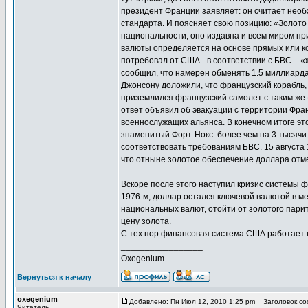
президент Франции заявляет: он считает нео
стандарта. И поясняет свою позицию: «Золото 
национальности, оно издавна и всем миром пр
валюты определяется на основе прямых или ко
потребовал от США - в соответствии с БВС – 
сообщил, что намерен обменять 1.5 миллиарда
Джонсону доложили, что французский корабль,
приземлился французский самолет с таким же
ответ объявил об эвакуации с территории Фра
военнослужащих альянса. В конечном итоге это 
знаменитый Форт-Нокс: более чем на 3 тысячи
соответствовать требованиям БВС. 15 августа
что отныне золотое обеспечение доллара отм
Вскоре после этого наступил кризис системы 
1976-м, доллар остался ключевой валютой в м
национальных валют, отойти от золотого пари
цену золота.
С тех пор финансовая система США работает по
_________________
Oxegenium
Вернуться к началу
oxegenium
Добавлено: Пн Июл 12, 2010 1:25 pm
Заголовок соо
Читатель