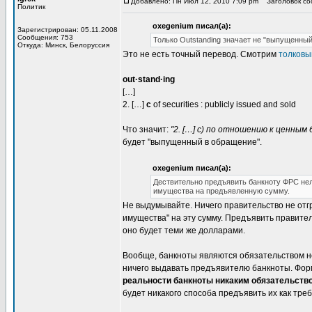
Добавлено: Пн Июл 12, 2010 7:09 pm
Заголовок соо
Политик
oxegenium писал(а):
Зарегистрирован: 05.11.2008
Сообщения: 753
Только Outstanding значает не "выпущенный
Откуда: Минск, Белоруссия
Это не есть точный перевод. Смотрим
толковы
out·stand·ing
[…]
2. […]
c
of securities : publicly issued and sold
Что значит:
"2. […] c) по отношению к ценным
будет "выпущенный в обращение".
oxegenium писал(а):
Дествительно предъявить банкноту ФРС нел
имущества на предъявленную сумму.
Не выдумывайте. Ничего правительство не отгр
имущества" на эту сумму. Предъявить правител
оно будет теми же долларами.
Вообще, банкноты являются обязательством не 
ничего выдавать предъявителю банкноты. Форм
реальности банкноты никаким обязательств
будет никакого способа предъявить их как тре