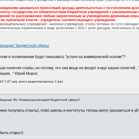
реждениям заниматься приносящей доходы деятельностью с поступлением дохо
енность государства по обязательствам бюджетных учреждений с расширенным 
ждений по распоряжению любым закрепленным за учреждением движимым имуще
ган публичной власти - учредитель соответствующего учреждения.
(муниципальных) учреждений - казенное учреждение, статус которых по сути совпад
лнительным ограничением в виде зачисления с 2011 г. всех доходов, полученных от 
ализации" бюджетной сферы
теки и поликлиники будут оказывать "услуги на коммерческой основе"?
и понятия слабы; но потому, что сии вещи не входят в круг наших понятий...
 башке..." Юрий Мороз
10 7:47 am), всего редактировалось 1 раз
бщения: Re: Коммерциализация бюджетной сферы?
можно получать откаты), плюс школы и институты теперь могут разориться и уй
 быть открыт)