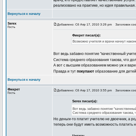
врачу, кто предоставляет качественные услуги.
реализовано на практике, но идея правильная.
Вернуться к началу
Serex
Добавлено: Сб Апр 17, 2010 3:26 pm
Заголовок соо
Гость
Фикрет писал(а):
Возможно учителя и врачи начнут наконе
Вот ведь забавно понятие "качественный учит
Система среднего образования такова, что дол
А вот с высшим образованием можно уж и вари
Правда и тут
покупают
образование для детей и
Вернуться к началу
Фикрет
Добавлено: Сб Апр 17, 2010 3:55 pm
Заголовок соо
Гость
Serex писал(а):
Вот ведь забавно понятие "качественны
Система среднего образования такова, 
Но деньги-то платит учителю не двоечник, а р
теперь они будут иметь возможность платить 
Цитата: