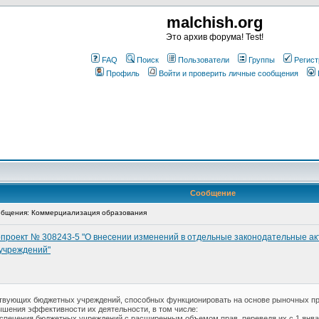
malchish.org
Это архив форума! Test!
FAQ
Поиск
Пользователи
Группы
Регист
Профиль
Войти и проверить личные сообщения
Сообщение
бщения: Коммерциализация образования
опроект № 308243-5 "О внесении изменений в отдельные законодательные ак
учреждений"
твующих бюджетных учреждений, способных функционировать на основе рыночных прин
ышения эффективности их деятельности, в том числе:
спечения бюджетных учреждений с расширенным объемом прав, переведя их с 1 январ