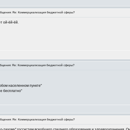
бщения: Re: Коммерциализация бюджетной сферы?
т ой-ёй-ёй.
бщения: Re: Коммерциализация бюджетной сферы?
любом населенном пункте"
е бесплатно"
бщения: Re: Коммерциализация бюджетной сферы?
о-тихому" госсистем всеобщего среднего образования и здравоохранения. Они