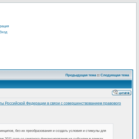
рация
Вход
Предыдущая тема
::
Следующая тема
ты Российской Федерации в связи с совершенствованием правового
ципов, без их преобразования и создать условия и стимулы для
я 2011 года со сметного финансирования на субсидии в рамках