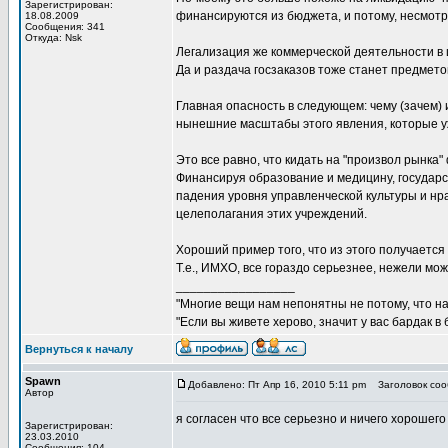
Зарегистрирован:
финансируются из бюджета, и потому, несмотря
18.08.2009
Сообщения: 341
Откуда: Nsk
Легализация же коммерческой деятельности в
Да и раздача госзаказов тоже станет предмето
Главная опасность в следующем: чему (зачем) и 
нынешние масштабы этого явления, которые у
Это все равно, что кидать на "произвол рынка
Финансируя образование и медицину, государс
падения уровня управленческой культуры и нр
целеполагания этих учреждений.
Хороший пример того, что из этого получается
Т.е., ИМХО, все гораздо серьезнее, нежели мож
_________________
"Многие вещи нам непонятны не потому, что наш
"Если вы живете херово, значит у вас бардак в
Вернуться к началу
Spawn
Добавлено: Пт Апр 16, 2010 5:11 pm
Заголовок соо
Автор
я согласен что все серьезно и ничего хорошего
Зарегистрирован:
23.03.2010
Сообщения: 104