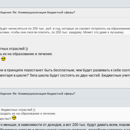
бщения: Re: Коммерциализация бюджетной сферы?
удет начисляться по 200 тыс. руб. в год, которые он сможет потратить на образовани
ьгами, чтобы они смогли платить, по 200 тыс. каждому. Может это даже к лучшему.
тных отраслей ))
ь их на образование и лечение.
?
ние в принципе перестанет быть бесплатным, чем будет развивать к себе со
ентаря в школе? Типа школа будет состоять из двух частей. Бюджетные учи
бщения: Re: Коммерциализация бюджетной сферы?
я бюджетных отраслей ))
аздать их на образование и лечение.
дарство?
то меньше, в зависимости от доходов, а вот 200 тыс. будут давать всем, поро