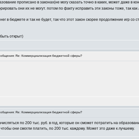
зование прописано в законах(не могу сказать точно в каких, может даже в конс
рировать они их не могут. потом по факту исправить эти законы тоже, так как
нег в бюджете и так не будет, так что этот закон скорее продолжение игр со с
 быть открыт)
общения: Re: Коммерциализация бюджетной сферы?
общения: Re: Коммерциализация бюджетной сферы?
числяться по 200 тыс. руб. в год, которые он сможет потратить на образова
чтобы они смогли платить, по 200 тыс. каждому. Может это даже к лучшему.