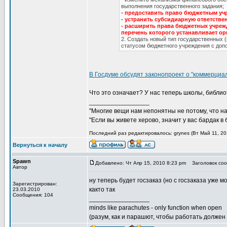
выполнения государственного задания;
- предоставить право бюджетным уч
- устранить субсидиарную ответств
- расширить права бюджетных учре
перечень которого устанавливает ор
2. Создать новый тип государственных 
статусом бюджетного учреждения с допо
В Госдуме обсудят законопроект о "коммерци
Что это означает? У нас теперь школы, библио
_________________
"Многие вещи нам непонятны не потому, что наш
"Если вы живете херово, значит у вас бардак в
Последний раз редактировалось: grynes (Вт Май 11, 20
Вернуться к началу
Spawn
Добавлено: Чт Апр 15, 2010 8:23 pm
Заголовок соо
Автор
ну теперь будет госзаказ (но с госзаказа уже 
Зарегистрирован:
както так
23.03.2010
Сообщения: 104
_________________
minds like parachutes - only function when open
(разум, как и парашют, чтобы работать должен