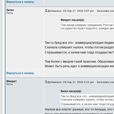
Вернуться к началу
Serex
Добавлено: Сб Апр 17, 2010 3:07 pm
Заголовок соо
Гость
Фикрет писал(а):
Там вроде каждому гражданину России б
государство будет наделять граждан ден
Так-то бред все это - коммерциализация бюдже
Сначала собирают налоги, чтобы потом раздат
Спрашивается, а зачем нам тогда государство
Тем более с вводом такой практики. Образова
Может быть речь идет о коммерциализации инв
Вернуться к началу
Фикрет
Добавлено: Сб Апр 17, 2010 3:21 pm
Заголовок соо
Гость
Serex писал(а):
Так-то бред все это - коммерциализаци
Сначала собирают налоги, чтобы потом р
Спрашивается, а зачем нам тогда госу
Налоги все платят разные, кто-то больше, кто-