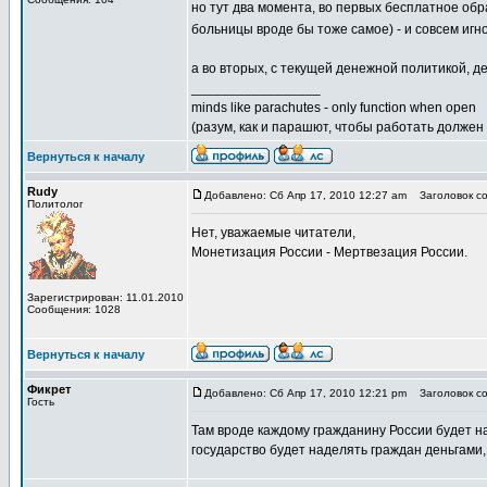
но тут два момента, во первых бесплатное обра
больницы вроде бы тоже самое) - и совсем игно
а во вторых, с текущей денежной политикой, де
_________________
minds like parachutes - only function when open
(разум, как и парашют, чтобы работать должен
Вернуться к началу
Rudy
Добавлено: Сб Апр 17, 2010 12:27 am
Заголовок со
Политолог
Нет, уважаемые читатели,
Монетизация России - Мертвезация России.
Зарегистрирован: 11.01.2010
Сообщения: 1028
Вернуться к началу
Фикрет
Добавлено: Сб Апр 17, 2010 12:21 pm
Заголовок со
Гость
Там вроде каждому гражданину России будет на
государство будет наделять граждан деньгами, 