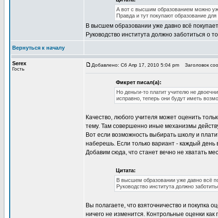
А вот с высшим образованием можно уж
Правда и тут покупают образование для д
В высшем образовании уже давно всё покупается
Руководство института должно заботиться о том
Вернуться к началу
Serex
Добавлено: Сб Апр 17, 2010 5:04 pm
Заголовок соо
Гость
Фикрет писал(а):
Но деньги-то платит учителю не двоечни
исправно, теперь они будут иметь возм
Качество, любого учителя может оценить только
тему. Там совершенно иные механизмы действу
Вот если возможность выбирать школу и платит
наберешь. Если только вариант - каждый день в
Добавим сюда, что станет вечно не хватать ме
Цитата:
В высшем образовании уже давно всё пок
Руководство института должно заботитьс
Вы полагаете, что взяточничество и покупка о
ничего не изменится. Контрольные оценки как 