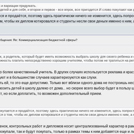
 и вариации придумать.
етей и для себя, и второе и первое - все впрок, все пригодится И слово покупают как 
 и продаётся, поэтому здесь практически ничего не изменится, здесь попрост
, чтобы их диплом котировался и студенты несли свои деньги именно к ним, а
бщения: Re: Коммерциализация бюджетной сферы?
к, а родитель, который будет иметь возможность выбрать школу для своего ребенка и 
ожность платить непосредственно хорошим учителям, чтобы потом не тратиться на ре
 более качественный учитель. В других случаях используется реклама и красн
ют и в большинстве случаев характеризуются как слухи.
ь ей, то это еще допустимо. Только вот вблизи одного дома не построишь нес
озить детей в школу далеко от дома... но скорее всего выбор будет в пользу 
ст, но если доплатить, то возможен дополнительный прием.
упается и продаётся, поэтому здесь практически ничего не изменится, здесь попросту 
я о том, чтобы их диплом котировался и студенты несли свои деньги именно к ним, а н
ценок, контрольных работ и дипломов носит централизованный характер в ра
покупали, так и будут покупать, только в рамках темы к ним добавятся еще и