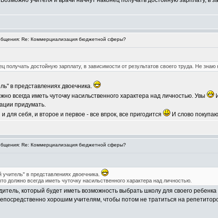
 Возможно учителя и врачи начнут наконец получать достойную зарплату, в за
бщения: Re: Коммерциализация бюджетной сферы?
ц получать достойную зарплату, в зависимости от результатов своего труда. Не знаю к
ель" в представлениях двоечника.
жно всегда иметь чуточку насильственного характера над личностью. Увы
И
ации придумать.
 для себя, и второе и первое - все впрок, все пригодится
И слово покупают
бщения: Re: Коммерциализация бюджетной сферы?
й учитель" в представлениях двоечника.
что должно всегда иметь чуточку насильственного характера над личностью.
одитель, который будет иметь возможность выбрать школу для своего ребенка
непосредственно хорошим учителям, чтобы потом не тратиться на репетиторо