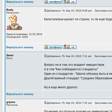
Вернуться к началу
Rudy
Добавлено: Чт Апр 15, 2010 9:06 pm
Заголовок соо
Политолог
КапитализЬм шагает по стране, то ли ещё буде
Зарегистрирован: 11.01.2010
Сообщения: 1028
Вернуться к началу
Serex
Добавлено: Пт Апр 16, 2010 7:11 am
Заголовок соо
Гость
Вопрос не в том, кто владеет имуществом.
А в том "Как соблюдаются стандарты"
Один из стандартов - "Школа обязана быть в 
Другой важный стандарт "Среднее Образовани
Ну и еще много другого.
Вернуться к началу
grynes
Добавлено: Пт Апр 16, 2010 7:31 am
Заголовок соо
Писатель
По-моему это больше похоже на ликвидацию "п