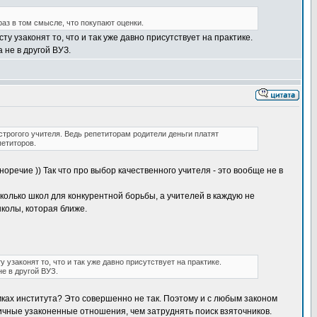
раз в том смысле, что покупают оценки.
у узаконят то, что и так уже давно присутствует на практике.
 не в другой ВУЗ.
строгого учителя. Ведь репетиторам родители деньги платят
петиторов.
оречие )) Так что про выбор качественного учителя - это вообще не в
колько школ для конкурентной борьбы, а учителей в каждую не
школы, которая ближе.
узаконят то, что и так уже давно присутствует на практике.
е в другой ВУЗ.
мках института? Это совершенно не так. Поэтому и с любым законом
 личные узаконенные отношения, чем затруднять поиск взяточников.