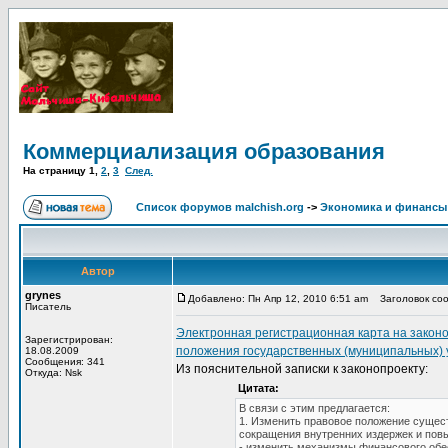
Коммерциализация образования
На страницу
1
,
2
,
3
След.
Список форумов malchish.org
->
Экономика и финансы
Автор
grynes
Добавлено: Пн Апр 12, 2010 6:51 am
Заголовок соо
Писатель
Электронная регистрационная карта на закон
Зарегистрирован:
положения государственных (муниципальных) 
18.08.2009
Сообщения: 341
Из пояснительной записки к законопроекту:
Откуда: Nsk
Цитата:
В связи с этим предлагается:
1. Изменить правовое положение сущес
сокращения внутренних издержек и пов
- изменить механизмы финансового обе