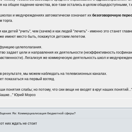
 на общее падение качества, все-таки остались в целом общедоступными, т.
 школах и медучреждениях автоматически означает их
безоговорочную перео
м торга.
как детей "учить", чем (зачем) и как людей "лечить" - именно это станет глав
же имеют место быть, покажутся детским лепетом.
" функцию целеполагания.
тво задает цели и направления их деятельности (неэффективность госфинанс
авственности). Легализуя же коммерческую деятельность школ и медучрежде
 в результате, мы можем наблюдать на телевизионных каналах.
ет показаться на первый взгляд.
и понятия слабы; но потому, что сии вещи не входят в круг наших понятий...
 башке..." Юрий Мороз
бщения: Re: Коммерциализация бюджетной сферы?
 от них ждать не стоит