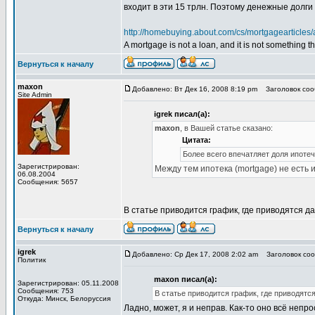
входит в эти 15 трлн. Поэтому денежные долги
http://homebuying.about.com/cs/mortgagearticles/a
A mortgage is not a loan, and it is not something t
Вернуться к началу
maxon
Добавлено: Вт Дек 16, 2008 8:19 pm
Заголовок сообщ
Site Admin
igrek писал(а):
maxon
, в Вашей статье сказано:
Цитата:
Более всего впечатляет доля ипотечн
Зарегистрирован:
Между тем ипотека (mortgage) не есть и
06.08.2004
Сообщения: 5657
В статье приводится график, где приводятся да
Вернуться к началу
igrek
Добавлено: Ср Дек 17, 2008 2:02 am
Заголовок сооб
Политик
maxon писал(а):
Зарегистрирован: 05.11.2008
Сообщения: 753
В статье приводится график, где приводятся
Откуда: Минск, Белоруссия
Ладно, может, я и неправ. Как-то оно всё непр