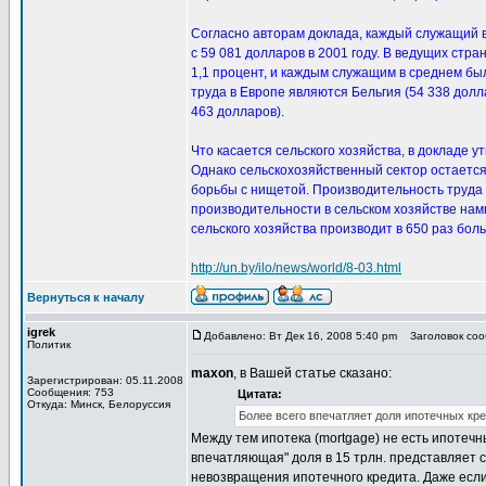
Согласно авторам доклада, каждый служащий в
с 59 081 долларов в 2001 году. В ведущих стр
1,1 процент, и каждым служащим в среднем б
труда в Европе являются Бельгия (54 338 долл
463 долларов).
Что касается сельского хозяйства, в докладе у
Однако сельскохозяйственный сектор остается
борьбы с нищетой. Производительность труда 
производительности в сельском хозяйстве на
сельского хозяйства производит в 650 раз бол
http://un.by/ilo/news/world/8-03.html
Вернуться к началу
igrek
Добавлено: Вт Дек 16, 2008 5:40 pm
Заголовок сообщ
Политик
maxon
, в Вашей статье сказано:
Зарегистрирован: 05.11.2008
Сообщения: 753
Цитата:
Откуда: Минск, Белоруссия
Более всего впечатляет доля ипотечных кред
Между тем ипотека (mortgage) не есть ипотечны
впечатляющая" доля в 15 трлн. представляет с
невозвращения ипотечного кредита. Даже если