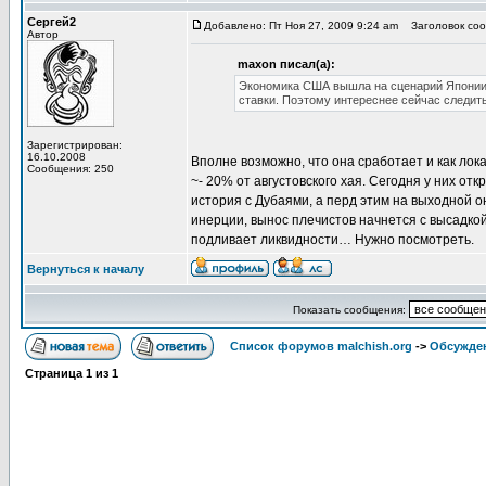
Сергей2
Добавлено: Пт Ноя 27, 2009 9:24 am
Заголовок сооб
Автор
maxon писал(а):
Экономика США вышла на сценарий Японии, 
ставки. Поэтому интереснее сейчас следит
Зарегистрирован:
16.10.2008
Вполне возможно, что она сработает и как ло
Сообщения: 250
~- 20% от августовского хая. Сегодня у них от
история с Дубаями, а перд этим на выходной о
инерции, вынос плечистов начнется с высадкой
подливает ликвидности… Нужно посмотреть.
Вернуться к началу
Показать сообщения:
Список форумов malchish.org
->
Обсужден
Страница
1
из
1