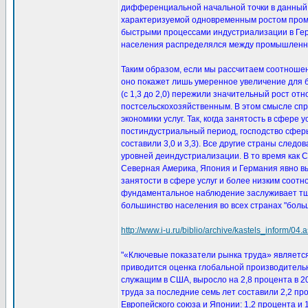
дифференциальной начальной точки в данный и
характеризуемой одновременным ростом промыш
быстрыми процессами индустриализации в Гер
населения распределялся между промышленны
Таким образом, если мы рассчитаем соотношени
оно покажет лишь умеренное увеличение для бо
(с 1,3 до 2,0) пережили значительный рост от
постсельскохозяйственным. В этом смысле спр
экономики услуг. Так, когда занятость в сфер
постиндустриальный период, господство сфер
составили 3,0 и 3,3). Все другие страны следо
уровней деиндустриализации. В то время как 
Северная Америка, Япония и Германия явно вы
занятости в сфере услуг и более низким соотно
фундаментальное наблюдение заслуживает тщат
большинство населения во всех странах "больш
http://www.i-u.ru/biblio/archive/kastels_inform/04.
"«Ключевые показатели рынка труда» являетс
приводится оценка глобальной производительн
служащим в США, выросло на 2,8 процента в 20
труда за последние семь лет составили 2,2 п
Европейского союза и Японии: 1,2 процента и 